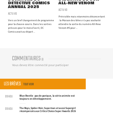
DETECTIVE COMICS
ALL-NEW VENOM
ANNUAL 2025
ACTU VO
ACTU VO
Prévisible mais néanmoins déconcertant
Vers un bref changement de programme
: la Maison des Idées n'a pas souhaité
pour la chauve-souris. Dans les sorties
attendre la sortie du numéro All-New
prévues pour le mois d'avril, DC
Venom #5 pour ...
Comics avait au départ ...
COMMENTAIRES
(
0
)
Vous devez être connecté pour participer
LES BRÈVES
TOUT VOIR
09 AOU
Blue Beetle : pas de panique, la série animée est
toujours en développement.
09 AOU
The Boys, Spider-Noir, Superman et aussi Supergirl
récompensés aux Critics Choice Super Awards 2026