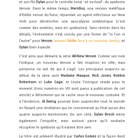
et son fils
Dylan
pour le contrôle total - et exclusif - du symbiote
Venom. Dans le même temps,
Meridius
, une version maléfique
d'Eddie venue du futur, répandait un agent infectieux sur New
York pour déclencher une apocalypse zombiotique (c'est
comme des zombies, mais en symbiotes). Sans rentrer dans les
détails, l'évènement s'est conclu par une forme de "ni l'un ni
l'autre" pour
Venom
,
laissant
Eddie
face à un nouveau destin
, et
Dylan
bien esseulé.
C'est ainsi que démarre la série
All-New Venom
. Comme son nom
l'indique, un nouveau Venom a fait irruption en ville, mais
personne ne sait de qui il s'agit. Les principaux suspects au
début de la série sont
Madame Masque
,
Rick Jones
,
Robbie
Robertson
et
Luke Cage
, et toute l'intrigue réside pour le
moment (trois numéros en VO sont parus à publication de cet
article) à déterminer qui se cache sous le nouveau costume. Et
à l'évidence,
Al Ewing
pourrait bien surprendre tout le monde
en faisant une révélation qui ne concernerait au final aucun des
quatre suspects mentionnés. De son côté,
Dylan Brock
mène
également l'enquête, mais surtout parce qu'il souhaite
récupérer le symbiote qu'il estime être sien.
Le titre est joliment illustré par
Carlos Gomez
et la façon dont