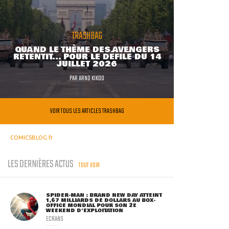
TRASHBAG
QUAND LE THÈME DES AVENGERS
RETENTIT... POUR LE DÉFILÉ DU 14
JUILLET 2026
PAR
ARNO KIKOO
VOIR TOUS LES ARTICLES TRASHBAG
COMICSBLOG.fr
LES DERNIÈRES ACTUS
TOUT VOIR
SPIDER-MAN : BRAND NEW DAY ATTEINT
1,67 MILLIARDS DE DOLLARS AU BOX-
OFFICE MONDIAL POUR SON 2E
WEEKEND D'EXPLOITATION
ECRANS