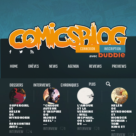
CONNEXION
INSCRIPTION
HOME
BRÈVES
NEWS
AGENDA
REVIEWS
PREVIEWS
PLUS
DOSSIERS
INTERVIEWS
CHRONIQUES
SUPERGIRL
"CHAQUE
L'AMOUR
HELEN
ET
AUTEUR
ET LA
DE
HELEN
S'INSPIRE
VERMINE
WYNDHORN
DE
DU
: WILL
ET
WYNDHORN
MONDE
MCPHAIL,
WONDER
:
RÉEL" :
OU L'ART
WOMAN :
RENCONTRE
...
DE ...
TOM
AVEC ...
KING ET
INTERVIEW
INTERVIEW
1
1
...
INTERVIEW
4
INTERVIEW
3