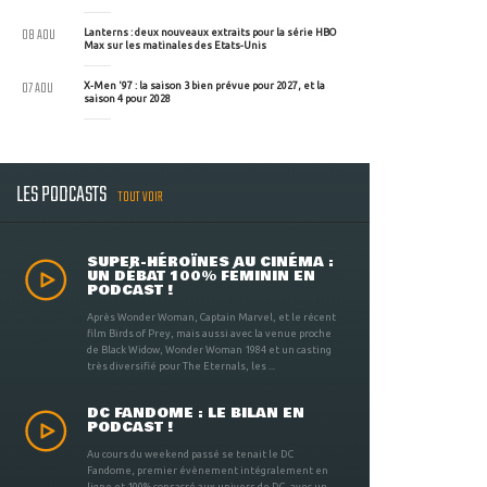
08 AOU
Lanterns : deux nouveaux extraits pour la série HBO
Max sur les matinales des Etats-Unis
07 AOU
X-Men '97 : la saison 3 bien prévue pour 2027, et la
saison 4 pour 2028
LES PODCASTS
TOUT VOIR
SUPER-HÉROÏNES AU CINÉMA :
UN DÉBAT 100% FÉMININ EN
PODCAST !
Après Wonder Woman, Captain Marvel, et le récent
film Birds of Prey, mais aussi avec la venue proche
de Black Widow, Wonder Woman 1984 et un casting
très diversifié pour The Eternals, les ...
DC FANDOME : LE BILAN EN
PODCAST !
Au cours du weekend passé se tenait le DC
Fandome, premier évènement intégralement en
ligne et 100% consacré aux univers de DC, avec un