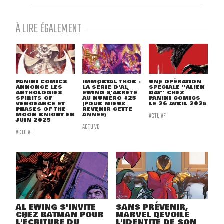
À LIRE ÉGALEMENT
PANINI COMICS
IMMORTAL THOR :
UNE OPÉRATION
ANNONCE LES
LA SÉRIE D'AL
SPÉCIALE ''ALIEN
ANTHOLOGIES
EWING S'ARRÊTE
DAY'' CHEZ
SPIRITS OF
AU NUMÉRO #25
PANINI COMICS
VENGEANCE ET
(POUR MIEUX
LE 26 AVRIL 2025
PHASES OF THE
REVENIR CETTE
MOON KNIGHT EN
ANNÉE)
ACTU VF
JUIN 2025
ACTU VO
ACTU VF
AL EWING S'INVITE
SANS PRÉVENIR,
CHEZ BATMAN POUR
MARVEL DÉVOILE
L'ÉCRITURE DU
L'IDENTITÉ DE SON