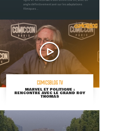
angle définitivement axé sur les adaptations
filmiques ...
COMICSBLOG TV
MARVEL ET POLITIQUE :
RENCONTRE AVEC LE GRAND ROY
THOMAS