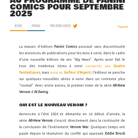
AU PROGRAMME DE PANINI
COMICS POUR SEPTEMBRE
2025
NEWS
PANINI
PAR
ARNO KIKOO
Tweet
La maison d'édition
Panini Comics
poursuit sans discontinuité
les annonces de publications pour les mois à venir, dans le cadre
d'une nouvelle édition de ses "
Big News
". Après avoir fait le
tour des nombreux titres à venir
consacrés aux
Quatre
Fantastiques
, mais
aussi au
Surfeur d'Argent
, l'éditeur se penche
sur quelques nouvelles séries à venir dans un contexte plus
"normal". Avec entre autres, le premier tome de la série
All-New
Venom
d'
Al Ewing
.
QUI EST LE NOUVEAU VENOM ?
Annoncée à l'été 2024 et démarrée en ce début d'année, la
série
All-New Venom
s'inscrit directement dans la continuité de
la conclusion de l'évènement
Venom War
. Quelques temps ont
passé depuis la résolution du conflit qui opposait
Eddie Brock