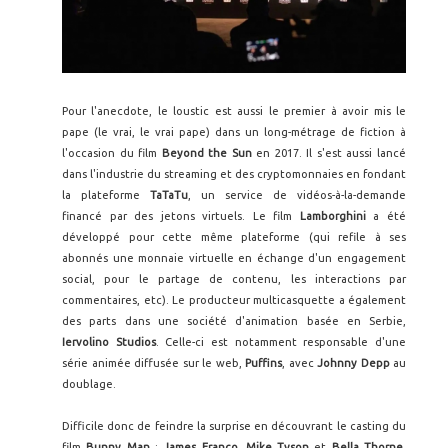
Pour l'anecdote, le loustic est aussi le premier à avoir mis le
pape (le vrai, le vrai pape) dans un long-métrage de fiction à
l'occasion du film
Beyond the Sun
en 2017. Il s'est aussi lancé
dans l'industrie du streaming et des cryptomonnaies en fondant
la plateforme
TaTaTu
, un service de vidéos-à-la-demande
financé par des jetons virtuels. Le film
Lamborghini
a été
développé pour cette même plateforme (qui refile à ses
abonnés une monnaie virtuelle en échange d'un engagement
social, pour le partage de contenu, les interactions par
commentaires, etc). Le producteur multicasquette a également
des parts dans une société d'animation basée en Serbie,
Iervolino Studios
. Celle-ci est notamment responsable d'une
série animée diffusée sur le web,
Puffins
, avec
Johnny Depp
au
doublage.
Difficile donc de feindre la surprise en découvrant le casting du
film
Bunny Man
:
James Franco
,
Mike Tyson
et
Bella Thorne
,