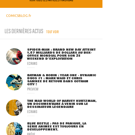
VOIR TOUS LES ARTICLES TRASHBAG
COMICSBLOG.fr
LES DERNIÈRES ACTUS
TOUT VOIR
SPIDER-MAN : BRAND NEW DAY ATTEINT
1,67 MILLIARDS DE DOLLARS AU BOX-
OFFICE MONDIAL POUR SON 2E
WEEKEND D'EXPLOITATION
ECRANS
BATMAN & ROBIN : YEAR ONE - DYNAMIC
DUOS #1 : MARK WAID ET CHRIS
SAMNEE DE RETOUR DANS GOTHAM
CITY !
PREVIEW
THE MAD WORLD OF HARVEY KURTZMAN,
UN DOCUMENTAIRE À VENIR SUR LE
DESSINATEUR LÉGENDAIRE
ECRANS
BLUE BEETLE : PAS DE PANIQUE, LA
SÉRIE ANIMÉE EST TOUJOURS EN
DÉVELOPPEMENT.
BRÈVE