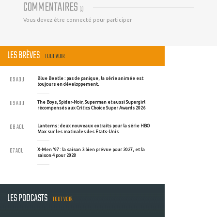
COMMENTAIRES
(
0
)
Vous devez être connecté pour participer
LES BRÈVES
TOUT VOIR
09 AOU
Blue Beetle : pas de panique, la série animée est
toujours en développement.
09 AOU
The Boys, Spider-Noir, Superman et aussi Supergirl
récompensés aux Critics Choice Super Awards 2026
08 AOU
Lanterns : deux nouveaux extraits pour la série HBO
Max sur les matinales des Etats-Unis
07 AOU
X-Men '97 : la saison 3 bien prévue pour 2027, et la
saison 4 pour 2028
LES PODCASTS
TOUT VOIR