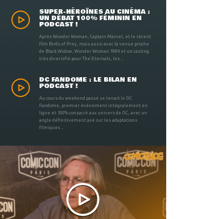
SUPER-HÉROÏNES AU CINÉMA :
UN DÉBAT 100% FÉMININ EN
PODCAST !
Après Wonder Woman, Captain Marvel, et le récent
film Birds of Prey, mais aussi avec la venue proche
de Black Widow, Wonder Woman 1984 et un casting
très diversifié pour The Eternals, les ...
DC FANDOME : LE BILAN EN
PODCAST !
Au cours du weekend passé se tenait le DC
Fandome, premier évènement intégralement en
ligne et 100% consacré aux univers de DC, avec un
angle définitivement axé sur les adaptations
filmiques ...