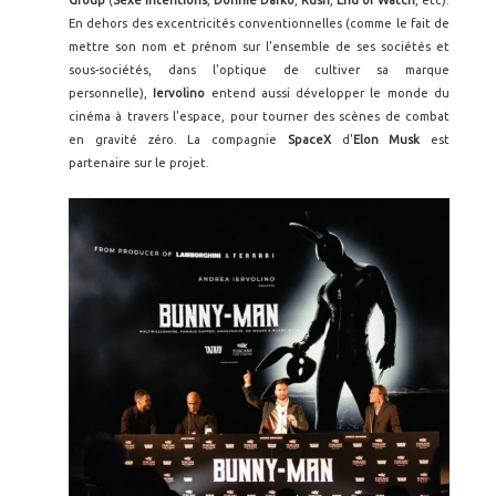
Group
(
Sexe Intentions
,
Donnie Darko
,
Rush
,
End of Watch
, etc).
En dehors des excentricités conventionnelles (comme le fait de
mettre son nom et prénom sur l'ensemble de ses sociétés et
sous-sociétés, dans l'optique de cultiver sa marque
personnelle),
Iervolino
entend aussi développer le monde du
cinéma à travers l'espace, pour tourner des scènes de combat
en gravité zéro. La compagnie
SpaceX
d'
Elon Musk
est
partenaire sur le projet.