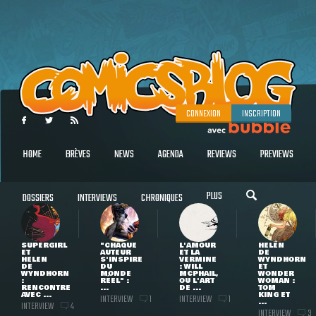
CONNEXION
INSCRIPTION
HOME
BRÈVES
NEWS
AGENDA
REVIEWS
PREVIEWS
PLUS
DOSSIERS
INTERVIEWS
CHRONIQUES
SUPERGIRL
"CHAQUE
L'AMOUR
HELEN
ET
AUTEUR
ET LA
DE
HELEN
S'INSPIRE
VERMINE
WYNDHORN
DE
DU
: WILL
ET
WYNDHORN
MONDE
MCPHAIL,
WONDER
:
RÉEL" :
OU L'ART
WOMAN :
RENCONTRE
...
DE ...
TOM
AVEC ...
KING ET
INTERVIEW
INTERVIEW
1
1
...
INTERVIEW
4
INTERVIEW
3