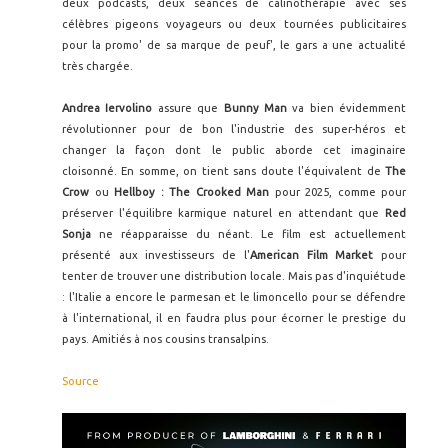
deux podcasts, deux séances de calinothérapie avec ses
célèbres pigeons voyageurs ou deux tournées publicitaires
pour la promo' de sa marque de peuf', le gars a une actualité
très chargée.
Andrea Iervolino
assure que
Bunny Man
va bien évidemment
révolutionner pour de bon l'industrie des super-héros et
changer la façon dont le public aborde cet imaginaire
cloisonné. En somme, on tient sans doute l'équivalent de
The
Crow
ou
Hellboy : The Crooked Man
pour 2025, comme pour
préserver l'équilibre karmique naturel en attendant que
Red
Sonja
ne réapparaisse du néant. Le film est actuellement
présenté aux investisseurs de l'
American Film Market
pour
tenter de trouver une distribution locale. Mais pas d'inquiétude
: l'Italie a encore le parmesan et le limoncello pour se défendre
à l'international, il en faudra plus pour écorner le prestige du
pays. Amitiés à nos cousins transalpins.
Source