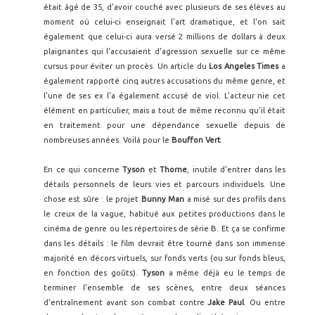
était âgé de 35, d'avoir couché avec plusieurs de ses élèves au
moment où celui-ci enseignait l'art dramatique, et l'on sait
également que celui-ci aura versé 2 millions de dollars à deux
plaignantes qui l'accusaient d'agression sexuelle sur ce même
cursus pour éviter un procès. Un article du
Los Angeles Times
a
également rapporté cinq autres accusations du même genre, et
l'une de ses ex l'a également accusé de viol. L'acteur nie cet
élément en particulier, mais a tout de même reconnu qu'il était
en traitement pour une dépendance sexuelle depuis de
nombreuses années. Voilà pour le
Bouffon Vert
.
En ce qui concerne
Tyson
et
Thorne
, inutile d'entrer dans les
détails personnels de leurs vies et parcours individuels. Une
chose est sûre : le projet
Bunny Man
a misé sur des profils dans
le creux de la vague, habitué aux petites productions dans le
cinéma de genre ou les répertoires de série B. Et ça se confirme
dans les détails : le film devrait être tourné dans son immense
majorité en décors virtuels, sur fonds verts (ou sur fonds bleus,
en fonction des goûts).
Tyson
a même déjà eu le temps de
terminer l'ensemble de ses scènes, entre deux séances
d'entraînement avant son combat contre
Jake Paul
. Ou entre