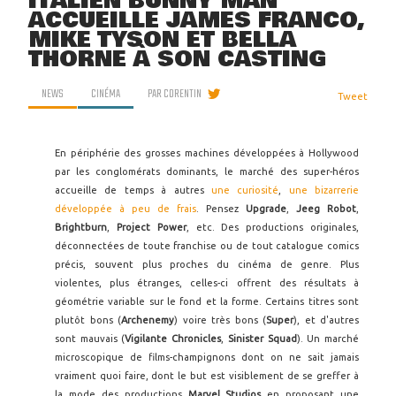
ITALIEN BUNNY MAN
ACCUEILLE JAMES FRANCO,
MIKE TYSON ET BELLA
THORNE À SON CASTING
NEWS
CINÉMA
PAR
CORENTIN
Tweet
En périphérie des grosses machines développées à Hollywood
par les conglomérats dominants, le marché des super-héros
accueille de temps à autres
une curiosité
,
une bizarrerie
développée à peu de frais
. Pensez
Upgrade
,
Jeeg Robot
,
Brightburn
,
Project Power
, etc. Des productions originales,
déconnectées de toute franchise ou de tout catalogue comics
précis, souvent plus proches du cinéma de genre. Plus
violentes, plus étranges, celles-ci offrent des résultats à
géométrie variable sur le fond et la forme. Certains titres sont
plutôt bons (
Archenemy
) voire très bons (
Super
), et d'autres
sont mauvais (
Vigilante Chronicles
,
Sinister Squad
). Un marché
microscopique de films-champignons dont on ne sait jamais
vraiment quoi faire, dont le but est visiblement de se greffer à
la mode des productions
Marvel Studios
en proposant une