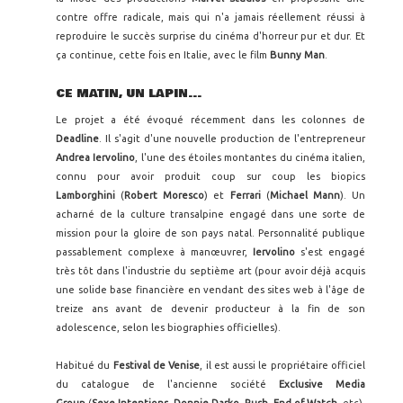
contre offre radicale, mais qui n'a jamais réellement réussi à
reproduire le succès surprise du cinéma d'horreur pur et dur. Et
ça continue, cette fois en Italie, avec le film
Bunny Man
.
CE MATIN, UN LAPIN...
Le projet a été évoqué récemment dans les colonnes de
Deadline
. Il s'agit d'une nouvelle production de l'entrepreneur
Andrea Iervolino
, l'une des étoiles montantes du cinéma italien,
connu pour avoir produit coup sur coup les biopics
Lamborghini
(
Robert Moresco
) et
Ferrari
(
Michael Mann
). Un
acharné de la culture transalpine engagé dans une sorte de
mission pour la gloire de son pays natal. Personnalité publique
passablement complexe à manœuvrer,
Iervolino
s'est engagé
très tôt dans l'industrie du septième art (pour avoir déjà acquis
une solide base financière en vendant des sites web à l'âge de
treize ans avant de devenir producteur à la fin de son
adolescence, selon les biographies officielles).
Habitué du
Festival de Venise
, il est aussi le propriétaire officiel
du catalogue de l'ancienne société
Exclusive Media