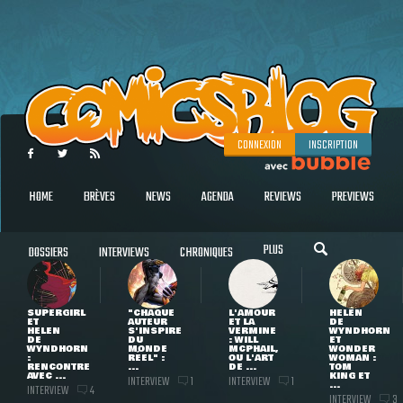
CONNEXION
INSCRIPTION
HOME
BRÈVES
NEWS
AGENDA
REVIEWS
PREVIEWS
PLUS
DOSSIERS
INTERVIEWS
CHRONIQUES
SUPERGIRL
"CHAQUE
L'AMOUR
HELEN
ET
AUTEUR
ET LA
DE
HELEN
S'INSPIRE
VERMINE
WYNDHORN
DE
DU
: WILL
ET
WYNDHORN
MONDE
MCPHAIL,
WONDER
:
RÉEL" :
OU L'ART
WOMAN :
RENCONTRE
...
DE ...
TOM
AVEC ...
KING ET
INTERVIEW
INTERVIEW
1
1
...
INTERVIEW
4
INTERVIEW
3