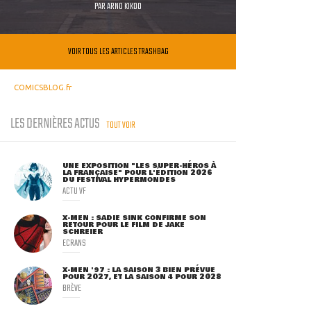
PAR
ARNO KIKOO
VOIR TOUS LES ARTICLES TRASHBAG
COMICSBLOG.fr
LES DERNIÈRES ACTUS
TOUT VOIR
UNE EXPOSITION "LES SUPER-HÉROS À
LA FRANÇAISE" POUR L'ÉDITION 2026
DU FESTIVAL HYPERMONDES
ACTU VF
X-MEN : SADIE SINK CONFIRME SON
RETOUR POUR LE FILM DE JAKE
SCHREIER
ECRANS
X-MEN '97 : LA SAISON 3 BIEN PRÉVUE
POUR 2027, ET LA SAISON 4 POUR 2028
BRÈVE