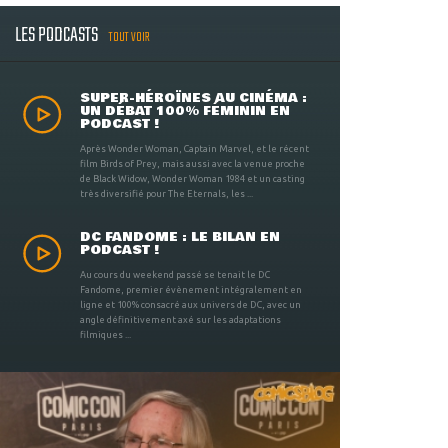
LES PODCASTS
TOUT VOIR
SUPER-HÉROÏNES AU CINÉMA :
UN DÉBAT 100% FÉMININ EN
PODCAST !
Après Wonder Woman, Captain Marvel, et le récent
film Birds of Prey, mais aussi avec la venue proche
de Black Widow, Wonder Woman 1984 et un casting
très diversifié pour The Eternals, les ...
DC FANDOME : LE BILAN EN
PODCAST !
Au cours du weekend passé se tenait le DC
Fandome, premier évènement intégralement en
ligne et 100% consacré aux univers de DC, avec un
angle définitivement axé sur les adaptations
filmiques ...