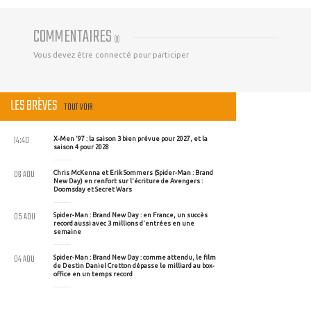
COMMENTAIRES
(
0
)
Vous devez être connecté pour participer
LES BRÈVES
TOUT VOIR
14:40
X-Men '97 : la saison 3 bien prévue pour 2027, et la
saison 4 pour 2028
06 AOU
Chris McKenna et Erik Sommers (Spider-Man : Brand
New Day) en renfort sur l'écriture de Avengers :
Doomsday et Secret Wars
05 AOU
Spider-Man : Brand New Day : en France, un succès
record aussi avec 3 millions d'entrées en une
semaine
04 AOU
Spider-Man : Brand New Day : comme attendu, le film
de Destin Daniel Cretton dépasse le milliard au box-
office en un temps record