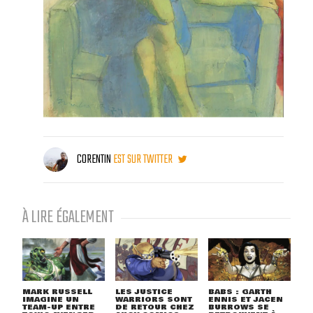
CORENTIN
EST SUR TWITTER
À LIRE ÉGALEMENT
MARK RUSSELL
LES JUSTICE
BABS : GARTH
IMAGINE UN
WARRIORS SONT
ENNIS ET JACEN
TEAM-UP ENTRE
DE RETOUR CHEZ
BURROWS SE