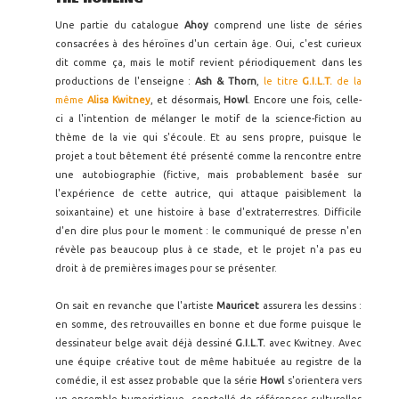
Une partie du catalogue
Ahoy
comprend une liste de séries
consacrées à des héroïnes d'un certain âge. Oui, c'est curieux
dit comme ça, mais le motif revient périodiquement dans les
productions de l'enseigne :
Ash & Thorn
,
le titre
G.I.L.T.
de la
même
Alisa Kwitney
, et désormais,
Howl
. Encore une fois, celle-
ci a l'intention de mélanger le motif de la science-fiction au
thème de la vie qui s'écoule. Et au sens propre, puisque le
projet a tout bêtement été présenté comme la rencontre entre
une autobiographie (fictive, mais probablement basée sur
l'expérience de cette autrice, qui attaque paisiblement la
soixantaine) et une histoire à base d'extraterrestres. Difficile
d'en dire plus pour le moment : le communiqué de presse n'en
révèle pas beaucoup plus à ce stade, et le projet n'a pas eu
droit à de premières images pour se présenter.
On sait en revanche que l'artiste
Mauricet
assurera les dessins :
en somme, des retrouvailles en bonne et due forme puisque le
dessinateur belge avait déjà dessiné
G.I.L.T.
avec Kwitney. Avec
une équipe créative tout de même habituée au registre de la
comédie, il est assez probable que la série
Howl
s'orientera vers