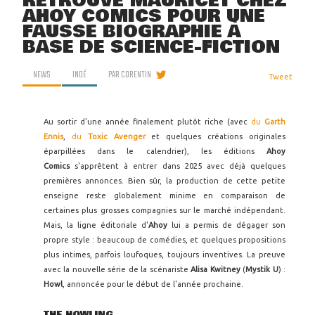
RETROUVE MAURICET CHEZ
AHOY COMICS POUR UNE
FAUSSE BIOGRAPHIE À
BASE DE SCIENCE-FICTION
NEWS
INDÉ
PAR
CORENTIN
Tweet
Au sortir d'une année finalement plutôt riche (avec
du
Garth
Ennis
,
du
Toxic Avenger
et quelques créations originales
éparpillées dans le calendrier), les éditions
Ahoy
Comics
s'apprêtent à entrer dans 2025 avec déjà quelques
premières annonces. Bien sûr, la production de cette petite
enseigne reste globalement minime en comparaison de
certaines plus grosses compagnies sur le marché indépendant.
Mais, la ligne éditoriale d'
Ahoy
lui a permis de dégager son
propre style : beaucoup de comédies, et quelques propositions
plus intimes, parfois loufoques, toujours inventives. La preuve
avec la nouvelle série de la scénariste
Alisa Kwitney
(
Mystik U
) :
Howl
, annoncée pour le début de l'année prochaine.
THE HOWLING