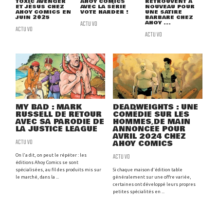
TOXIC AVENGER
AHOY COMICS
RETROUVENT À
ET JÉSUS CHEZ
AVEC LA SÉRIE
NOUVEAU POUR
AHOY COMICS EN
VOTE HARDER !
UNE SATIRE
JUIN 2025
BARBARE CHEZ
ACTU VO
AHOY ...
ACTU VO
ACTU VO
MY BAD : MARK
DEADWEIGHTS : UNE
RUSSELL DE RETOUR
COMÉDIE SUR LES
AVEC SA PARODIE DE
HOMMES DE MAIN
LA JUSTICE LEAGUE
ANNONCÉE POUR
AVRIL 2024 CHEZ
ACTU VO
AHOY COMICS
ACTU VO
On l'a dit, on peut le répéter : les
éditions Ahoy Comics se sont
spécialisées, au fil des produits mis sur
Si chaque maison d'édition table
le marché, dans la ...
généralement sur une offre variée,
certaines ont développé leurs propres
petites spécialités en ...