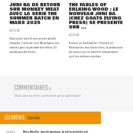
JUNI BA DE RETOUR
THE FABLES OF
SUR MONKEY MEAT
ERLKING WOOD : LE
AVEC LA SÉRIE THE
NOUVEAU JUNI BA
SUMMER BATCH EN
(CHEZ GOATS FLYING
MARS 2025
PRESS) SE PRÉSENTE
SUR ...
ACTU VO
ACTU VO
Tout juste sorti d'une année plutôt
chargée, l'artiste Juni Ba prépare ses
Encore un Kickstarter ? Encore un
valises pour la période des fêtes. Et
Kickstarter. Aux Etats-Unis, la production
plutôt que de miser ...
de comics sur le marché indépendant
suit les mêmes courbes ...
COMMENTAIRES
(
0
)
Vous devez être connecté pour participer
LES BRÈVES
TOUT VOIR
09 AOU
Blue Beetle : pas de panique, la série animée est