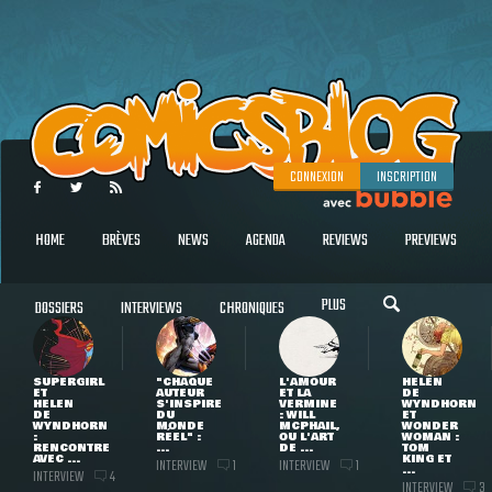
CONNEXION
INSCRIPTION
HOME
BRÈVES
NEWS
AGENDA
REVIEWS
PREVIEWS
PLUS
DOSSIERS
INTERVIEWS
CHRONIQUES
SUPERGIRL
"CHAQUE
L'AMOUR
HELEN
ET
AUTEUR
ET LA
DE
HELEN
S'INSPIRE
VERMINE
WYNDHORN
DE
DU
: WILL
ET
WYNDHORN
MONDE
MCPHAIL,
WONDER
:
RÉEL" :
OU L'ART
WOMAN :
RENCONTRE
...
DE ...
TOM
AVEC ...
KING ET
INTERVIEW
INTERVIEW
1
1
...
INTERVIEW
4
INTERVIEW
3