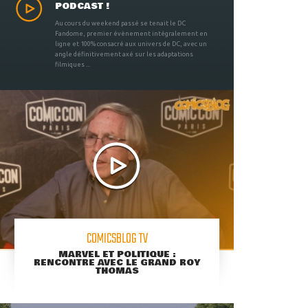
PODCAST !
Au cours du weekend passé se tenait le DC
Fandome, premier évènement intégralement en
ligne et 100% consacré aux univers de DC, avec un
angle définitivement axé sur les adaptations
filmiques ...
COMICSBLOG TV
MARVEL ET POLITIQUE :
RENCONTRE AVEC LE GRAND ROY
THOMAS