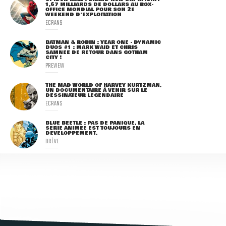
1,67 MILLIARDS DE DOLLARS AU BOX-
OFFICE MONDIAL POUR SON 2E
WEEKEND D'EXPLOITATION
ECRANS
BATMAN & ROBIN : YEAR ONE - DYNAMIC
DUOS #1 : MARK WAID ET CHRIS
SAMNEE DE RETOUR DANS GOTHAM
CITY !
PREVIEW
THE MAD WORLD OF HARVEY KURTZMAN,
UN DOCUMENTAIRE À VENIR SUR LE
DESSINATEUR LÉGENDAIRE
ECRANS
BLUE BEETLE : PAS DE PANIQUE, LA
SÉRIE ANIMÉE EST TOUJOURS EN
DÉVELOPPEMENT.
BRÈVE