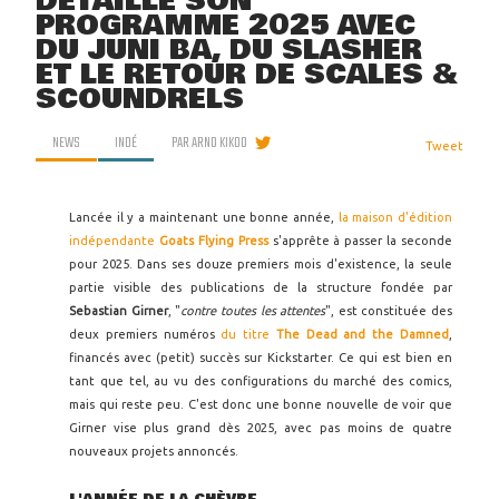
DÉTAILLE SON
PROGRAMME 2025 AVEC
DU JUNI BA, DU SLASHER
ET LE RETOUR DE SCALES &
SCOUNDRELS
NEWS
INDÉ
PAR
ARNO KIKOO
Tweet
Lancée il y a maintenant une bonne année,
la maison d'édition
indépendante
Goats Flying Press
s'apprête à passer la seconde
pour 2025. Dans ses douze premiers mois d'existence, la seule
partie visible des publications de la structure fondée par
Sebastian Girner
, "
contre toutes les attentes
", est constituée des
deux premiers numéros
du titre
The Dead and the Damned
,
financés avec (petit) succès sur Kickstarter. Ce qui est bien en
tant que tel, au vu des configurations du marché des comics,
mais qui reste peu. C'est donc une bonne nouvelle de voir que
Girner vise plus grand dès 2025, avec pas moins de quatre
nouveaux projets annoncés.