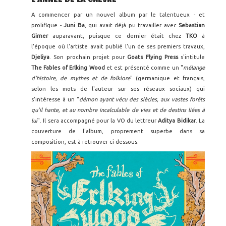
L'ANNÉE DE LA CHÈVRE
A commencer par un nouvel album par le talentueux - et
prolifique -
Juni Ba
, qui avait déjà pu travailler avec
Sebastian
Girner
auparavant, puisque ce dernier était chez
TKO
à
l'époque où l'artiste avait publié l'un de ses premiers travaux,
Djeliya
. Son prochain projet pour
Goats Flying Press
s'intitule
The Fables of Erlking Wood
et est présenté comme un "
mélange
d'histoire, de mythes et de folklore
" (germanique et français,
selon les mots de l'auteur sur ses réseaux sociaux) qui
s'intéresse à un "
démon ayant vécu des siècles, aux vastes forêts
qu'il hante, et au nombre incalculable de vies et de destins liées à
lui
". Il sera accompagné pour la VO du lettreur
Aditya Bidikar
. La
couverture de l'album, proprement superbe dans sa
composition, est à retrouver ci-dessous.