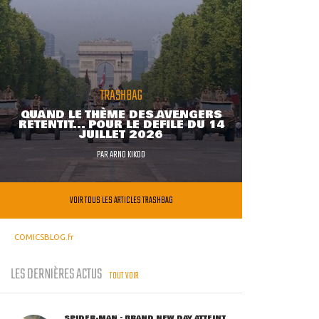
TRASHBAG
QUAND LE THÈME DES AVENGERS
RETENTIT... POUR LE DÉFILÉ DU 14
JUILLET 2026
PAR
ARNO KIKOO
VOIR TOUS LES ARTICLES TRASHBAG
COMICSBLOG.fr
LES DERNIÈRES ACTUS
TOUT VOIR
SPIDER-MAN : BRAND NEW DAY ATTEINT