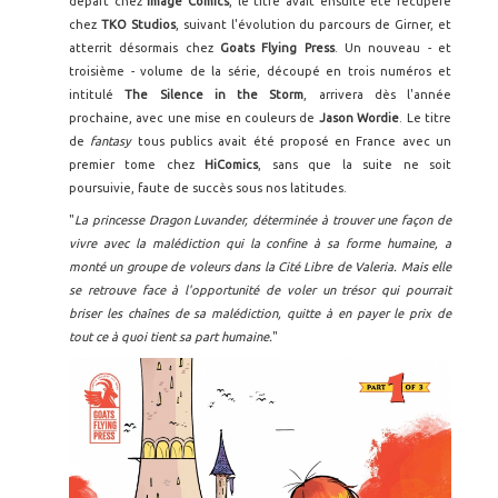
départ chez
Image Comics
, le titre avait ensuite été récupéré
chez
TKO Studios
, suivant l'évolution du parcours de Girner, et
atterrit désormais chez
Goats Flying Press
. Un nouveau - et
troisième - volume de la série, découpé en trois numéros et
intitulé
The Silence in the Storm
, arrivera dès l'année
prochaine, avec une mise en couleurs de
Jason Wordie
. Le titre
de
fantasy
tous publics avait été proposé en France avec un
premier tome chez
HiComics
, sans que la suite ne soit
poursuivie, faute de succès sous nos latitudes.
"
La princesse Dragon Luvander, déterminée à trouver une façon de
vivre avec la malédiction qui la confine à sa forme humaine, a
monté un groupe de voleurs dans la Cité Libre de Valeria. Mais elle
se retrouve face à l'opportunité de voler un trésor qui pourrait
briser les chaînes de sa malédiction, quitte à en payer le prix de
tout ce à quoi tient sa part humaine.
"