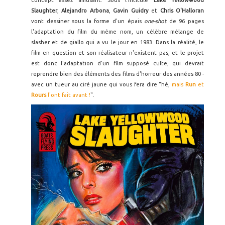
Slaughter
,
Alejandro Arbona
,
Gavin Guidry
et
Chris O'Halloran
vont dessiner sous la forme d'un épais
one-shot
de 96 pages
l'adaptation du film du même nom, un célèbre mélange de
slasher et de giallo qui a vu le jour en 1983. Dans la réalité, le
film en question et son réalisateur n'existent pas, et le projet
est donc l'adaptation d'un film supposé culte, qui devrait
reprendre bien des éléments des films d'horreur des années 80 -
avec un tueur au ciré jaune qui vous fera dire "hé,
mais
Run
et
Rours
l'ont fait avant !
".