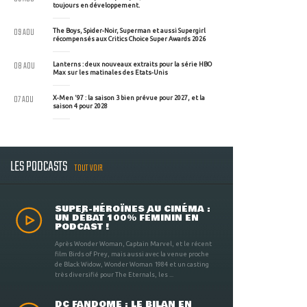
toujours en développement.
09 AOU
The Boys, Spider-Noir, Superman et aussi Supergirl
récompensés aux Critics Choice Super Awards 2026
08 AOU
Lanterns : deux nouveaux extraits pour la série HBO
Max sur les matinales des Etats-Unis
07 AOU
X-Men '97 : la saison 3 bien prévue pour 2027, et la
saison 4 pour 2028
LES PODCASTS
TOUT VOIR
SUPER-HÉROÏNES AU CINÉMA :
UN DÉBAT 100% FÉMININ EN
PODCAST !
Après Wonder Woman, Captain Marvel, et le récent
film Birds of Prey, mais aussi avec la venue proche
de Black Widow, Wonder Woman 1984 et un casting
très diversifié pour The Eternals, les ...
DC FANDOME : LE BILAN EN