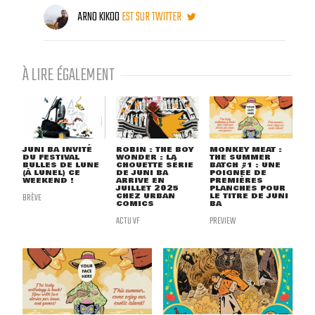
ARNO KIKOO
EST SUR TWITTER
À LIRE ÉGALEMENT
JUNI BA INVITÉ
ROBIN : THE BOY
MONKEY MEAT :
DU FESTIVAL
WONDER : LA
THE SUMMER
BULLES DE LUNE
CHOUETTE SÉRIE
BATCH #1 : UNE
(À LUNEL) CE
DE JUNI BA
POIGNÉE DE
WEEKEND !
ARRIVE EN
PREMIÈRES
JUILLET 2025
PLANCHES POUR
BRÈVE
CHEZ URBAN
LE TITRE DE JUNI
COMICS
BA
ACTU VF
PREVIEW