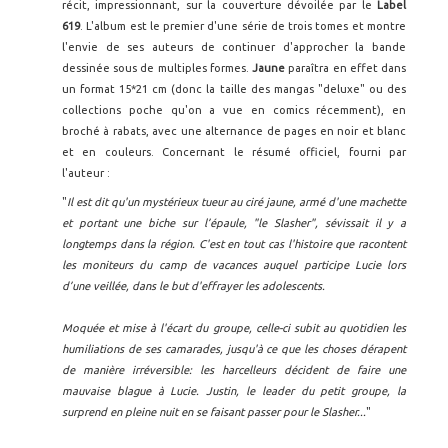
récit, impressionnant, sur la couverture dévoilée par le
Label
619
. L'album est le premier d'une série de trois tomes et montre
l'envie de ses auteurs de continuer d'approcher la bande
dessinée sous de multiples formes.
Jaune
paraîtra en effet dans
un format 15*21 cm (donc la taille des mangas "deluxe" ou des
collections poche qu'on a vue en comics récemment), en
broché à rabats, avec une alternance de pages en noir et blanc
et en couleurs. Concernant le résumé officiel, fourni par
l'auteur :
"
Il est dit qu'un mystérieux tueur au ciré jaune, armé d'une machette
et portant une biche sur l’épaule, "le Slasher", sévissait il y a
longtemps dans la région. C'est en tout cas l'histoire que racontent
les moniteurs du camp de vacances auquel participe Lucie lors
d’une veillée, dans le but d'effrayer les adolescents.
Moquée et mise à l'écart du groupe, celle-ci subit au quotidien les
humiliations de ses camarades, jusqu'à ce que les choses dérapent
de manière irréversible: les harcelleurs décident de faire une
mauvaise blague à Lucie. Justin, le leader du petit groupe, la
surprend en pleine nuit en se faisant passer pour le Slasher...
"