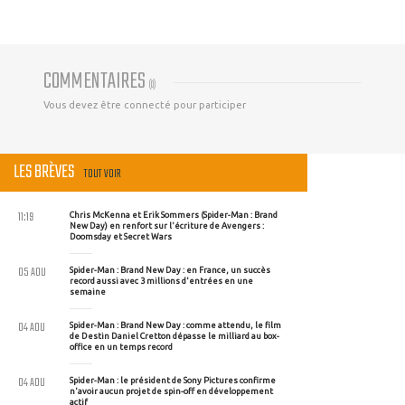
COMMENTAIRES
(
0
)
Vous devez être connecté pour participer
LES BRÈVES
TOUT VOIR
11:19
Chris McKenna et Erik Sommers (Spider-Man : Brand
New Day) en renfort sur l'écriture de Avengers :
Doomsday et Secret Wars
05 AOU
Spider-Man : Brand New Day : en France, un succès
record aussi avec 3 millions d'entrées en une
semaine
04 AOU
Spider-Man : Brand New Day : comme attendu, le film
de Destin Daniel Cretton dépasse le milliard au box-
office en un temps record
04 AOU
Spider-Man : le président de Sony Pictures confirme
n'avoir aucun projet de spin-off en développement
actif