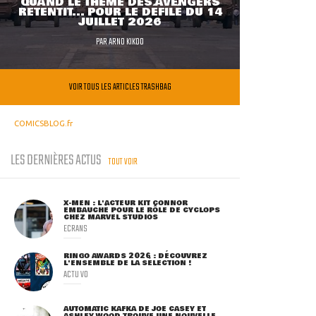
QUAND LE THÈME DES AVENGERS
RETENTIT... POUR LE DÉFILÉ DU 14
JUILLET 2026
PAR
ARNO KIKOO
VOIR TOUS LES ARTICLES TRASHBAG
COMICSBLOG.fr
LES DERNIÈRES ACTUS
TOUT VOIR
X-MEN : L'ACTEUR KIT CONNOR
EMBAUCHÉ POUR LE RÔLE DE CYCLOPS
CHEZ MARVEL STUDIOS
ECRANS
RINGO AWARDS 2026 : DÉCOUVREZ
L'ENSEMBLE DE LA SÉLECTION !
ACTU VO
AUTOMATIC KAFKA DE JOE CASEY ET