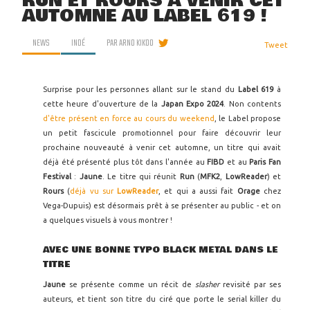
RUN ET ROURS À VENIR CET
AUTOMNE AU LABEL 619 !
NEWS
INDÉ
PAR
ARNO KIKOO
Tweet
Surprise pour les personnes allant sur le stand du
Label 619
à
cette heure d'ouverture de la
Japan Expo 2024
. Non contents
d'être présent en force au cours du weekend
, le Label propose
un petit fascicule promotionnel pour faire découvrir leur
prochaine nouveauté à venir cet automne, un titre qui avait
déjà été présenté plus tôt dans l'année au
FIBD
et au
Paris Fan
Festival
:
Jaune
. Le titre qui réunit
Run
(
MFK2
,
LowReader
) et
Rours
(
déjà vu sur
LowReader
, et qui a aussi fait
Orage
chez
Vega-Dupuis) est désormais prêt à se présenter au public - et on
a quelques visuels à vous montrer !
AVEC UNE BONNE TYPO BLACK METAL DANS LE
TITRE
Jaune
se présente comme un récit de
slasher
revisité par ses
auteurs, et tient son titre du ciré que porte le serial killer du