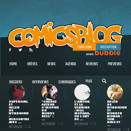
CONNEXION
INSCRIPTION
HOME
BRÈVES
NEWS
AGENDA
REVIEWS
PREVIEWS
PLUS
DOSSIERS
INTERVIEWS
CHRONIQUES
SUPERGIRL
"CHAQUE
L'AMOUR
HELEN
ET
AUTEUR
ET LA
DE
HELEN
S'INSPIRE
VERMINE
WYNDHORN
DE
DU
: WILL
ET
WYNDHORN
MONDE
MCPHAIL,
WONDER
:
RÉEL" :
OU L'ART
WOMAN :
RENCONTRE
...
DE ...
TOM
AVEC ...
KING ET
INTERVIEW
INTERVIEW
1
1
...
INTERVIEW
4
INTERVIEW
3