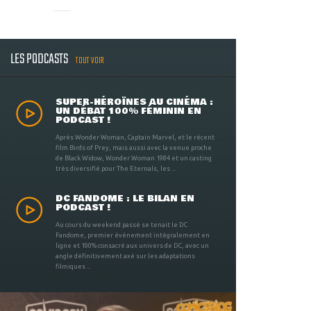
LES PODCASTS
TOUT VOIR
SUPER-HÉROÏNES AU CINÉMA :
UN DÉBAT 100% FÉMININ EN
PODCAST !
Après Wonder Woman, Captain Marvel, et le récent
film Birds of Prey, mais aussi avec la venue proche
de Black Widow, Wonder Woman 1984 et un casting
très diversifié pour The Eternals, les ...
DC FANDOME : LE BILAN EN
PODCAST !
Au cours du weekend passé se tenait le DC
Fandome, premier évènement intégralement en
ligne et 100% consacré aux univers de DC, avec un
angle définitivement axé sur les adaptations
filmiques ...