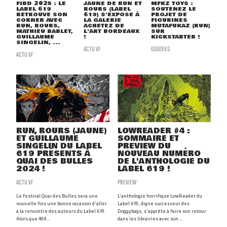
FIBD 2025 : LE
JAUNE DE RUN ET
MFKZ TOYS :
LABEL 619
ROURS (LABEL
SOUTENEZ LE
RETROUVE SON
619) S'EXPOSE À
PROJET DE
CORNER AVEC
LA GALERIE
FIGURINES
RUN, ROURS,
ACHETEZ DE
MUTAFUKAZ (RUN)
MATHIEU BABLET,
L'ART BORDEAUX
SUR
GUILLAUME
!
KICKSTARTER !
SINGELIN, ...
ACTU VF
GOODIES
ACTU VF
RUN, ROURS (JAUNE)
LOWREADER #4 :
ET GUILLAUME
SOMMAIRE ET
SINGELIN DU LABEL
PREVIEW DU
619 PRÉSENTS À
NOUVEAU NUMÉRO
QUAI DES BULLES
DE L'ANTHOLOGIE DU
2024 !
LABEL 619 !
ACTU VF
PREVIEW
Le festival Quai des Bulles sera une
L'anthologie horrifique LowReader du
nouvelle fois une bonne occasion d'aller
Label 619, digne successeur des
à la rencontre des auteurs du Label 619.
Doggybags, s'apprête à faire son retour
Alors que 404 ...
dans les librairies avec son ...