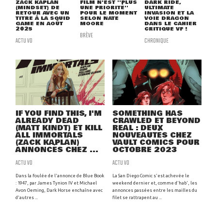
ZACK KAPLAN
FILM N'EST ''PLUS
DARK RIDE,
(MINDSET) DE
UNE PRIORITÉ''
ULTIMATE
RETOUR AVEC UN
POUR LE MOMENT
INVASION ET LA
TITRE À LA SQUID
SELON NATE
VOIE DRAGON
GAME EN AOÛT
MOORE
DANS LE CAHIER
2025
CRITIQUE VF !
BRÈVE
ACTU VO
CHRONIQUE
IF YOU FIND THIS, I'M
SOMETHING HAS
ALREADY DEAD
CRAWLED ET BEYOND
(MATT KINDT) ET KILL
REAL : DEUX
ALL IMMORTALS
NOUVEAUTÉS CHEZ
(ZACK KAPLAN)
VAULT COMICS POUR
ANNONCÉS CHEZ ...
OCTOBRE 2023
ACTU VO
ACTU VO
Dans la foulée de l'annonce de Blue Book
La San Diego Comic s'est achevée le
: 1947, par James Tynion IV et Michael
weekend dernier et, comme d'hab', les
Avon Oeming, Dark Horse enchaîne avec
annonces passées entre les mailles du
d'autres ...
filet se rattrapent au ...