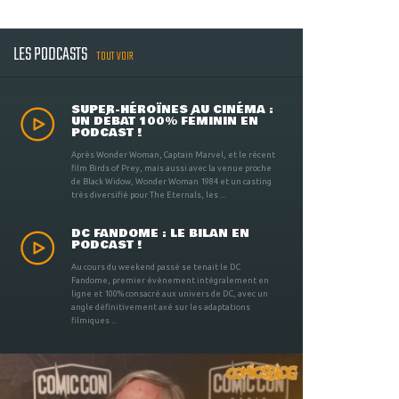
LES PODCASTS
TOUT VOIR
SUPER-HÉROÏNES AU CINÉMA :
UN DÉBAT 100% FÉMININ EN
PODCAST !
Après Wonder Woman, Captain Marvel, et le récent
film Birds of Prey, mais aussi avec la venue proche
de Black Widow, Wonder Woman 1984 et un casting
très diversifié pour The Eternals, les ...
DC FANDOME : LE BILAN EN
PODCAST !
Au cours du weekend passé se tenait le DC
Fandome, premier évènement intégralement en
ligne et 100% consacré aux univers de DC, avec un
angle définitivement axé sur les adaptations
filmiques ...