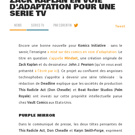
ZACK KAPLAN EN VOIE
D'ADAPTATION POUR UNE
SÉRIE TV
NEWS
SERIES TV
PAR
CORENTIN
Tweet
Encore une bonne nouvelle pour
Komics Initiative
: sans le
savoir, l'enseigne
a misé sur des comics en voie d'adaptation
. Le
titre en question
s'appelle
Mindset
, une création originale de
Zack Kaplan
et du dessinateur
John J. Pearson
(qu'on vous avait
présenté
à l'écrit par ici
). Ce projet au confluent des angoisses
technophobes s'apprête à devenir une série télévisée : la
rédaction de
Deadline
explique que les sociétés de production
This Radicle Act
(
Don Cheadle
) et
Boat Rocker Studios
(
Palm
Royale
) ont investi sur cette propriété intellectuelle parue
chez
Vault Comics
aux Etats-Unis.
PURPLE MIRROR
Dans le communiqué de presse, les deux têtes pensantes de
This Radicle Act
,
Don Cheadle
et
Karyn Smith-Forge
, expriment