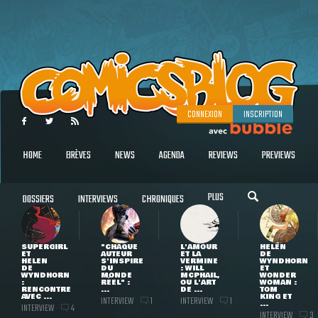
CONNEXION
INSCRIPTION
HOME
BRÈVES
NEWS
AGENDA
REVIEWS
PREVIEWS
PLUS
DOSSIERS
INTERVIEWS
CHRONIQUES
SUPERGIRL
"CHAQUE
L'AMOUR
HELEN
ET
AUTEUR
ET LA
DE
HELEN
S'INSPIRE
VERMINE
WYNDHORN
DE
DU
: WILL
ET
WYNDHORN
MONDE
MCPHAIL,
WONDER
:
RÉEL" :
OU L'ART
WOMAN :
RENCONTRE
...
DE ...
TOM
AVEC ...
KING ET
INTERVIEW
INTERVIEW
1
1
...
INTERVIEW
4
INTERVIEW
3