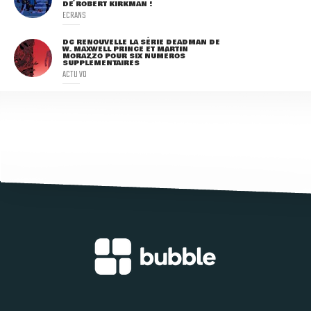
DE ROBERT KIRKMAN !
ECRANS
DC RENOUVELLE LA SÉRIE DEADMAN DE
W. MAXWELL PRINCE ET MARTIN
MORAZZO POUR SIX NUMÉROS
SUPPLÉMENTAIRES
ACTU VO