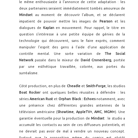
le même enthousiaste à l'annonce de cette adaptation : les
deux partenaires seraient immédiatement tombés amoureux de
Mindset
au moment de découvrir l'album, et se déclarent
impatient de pouvoir mettre les images de
Pearson
et les
dialogues de
Kaplan
en mouvement. Pour rappel, le titre en
question s'intéresse à une petite équipe de génies de la
technologie qui découvrent, sans le faire exprès, comment
manipuler l'esprit des gens à l'aide d'une application de
contrôle mental. Une sorte variation de
The Social
Network
passée dans le mixeur de
David Cronenberg
, portée
par une esthétique travaillée, colorée, aux portes du
surréalisme.
Côté production, en plus de
Cheadle
et
Smith-Forge
, les studios
Boat Rocker
ont quelques belles réussites à défendre : les
séries
American Rust
et
Orphan Black : Echoes
notamment, avec
une présence chez différentes grandes antennes de la
télévision américaine (
Showtime
,
AppleTV+
,
AMC
,
MGM+
). Une
garantie éventuelle pour la production de
Mindset
: le studio a
accumulé les contacts au sein de ces diffuseurs potentiels, et
ne devrait pas avoir de mal à vendre un nouveau concept.
Surtout que la proposition même du comics est plutôt