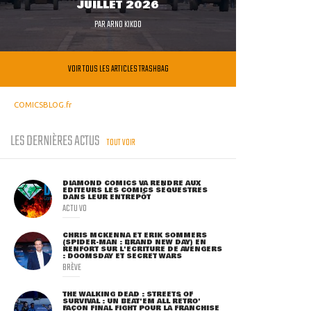
JUILLET 2026
PAR
ARNO KIKOO
VOIR TOUS LES ARTICLES TRASHBAG
COMICSBLOG.fr
LES DERNIÈRES ACTUS
TOUT VOIR
DIAMOND COMICS VA RENDRE AUX
ÉDITEURS LES COMICS SÉQUESTRÉS
DANS LEUR ENTREPÔT
ACTU VO
CHRIS MCKENNA ET ERIK SOMMERS
(SPIDER-MAN : BRAND NEW DAY) EN
RENFORT SUR L'ÉCRITURE DE AVENGERS
: DOOMSDAY ET SECRET WARS
BRÈVE
THE WALKING DEAD : STREETS OF
SURVIVAL : UN BEAT'EM ALL RÉTRO'
FAÇON FINAL FIGHT POUR LA FRANCHISE