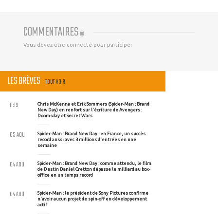
COMMENTAIRES
(
0
)
Vous devez être connecté pour participer
LES BRÈVES
TOUT VOIR
11:19
Chris McKenna et Erik Sommers (Spider-Man : Brand
New Day) en renfort sur l'écriture de Avengers :
Doomsday et Secret Wars
05 AOU
Spider-Man : Brand New Day : en France, un succès
record aussi avec 3 millions d'entrées en une
semaine
04 AOU
Spider-Man : Brand New Day : comme attendu, le film
de Destin Daniel Cretton dépasse le milliard au box-
office en un temps record
04 AOU
Spider-Man : le président de Sony Pictures confirme
n'avoir aucun projet de spin-off en développement
actif