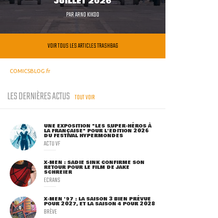
JUILLET 2026
PAR
ARNO KIKOO
VOIR TOUS LES ARTICLES TRASHBAG
COMICSBLOG.fr
LES DERNIÈRES ACTUS
TOUT VOIR
UNE EXPOSITION "LES SUPER-HÉROS À
LA FRANÇAISE" POUR L'ÉDITION 2026
DU FESTIVAL HYPERMONDES
ACTU VF
X-MEN : SADIE SINK CONFIRME SON
RETOUR POUR LE FILM DE JAKE
SCHREIER
ECRANS
X-MEN '97 : LA SAISON 3 BIEN PRÉVUE
POUR 2027, ET LA SAISON 4 POUR 2028
BRÈVE