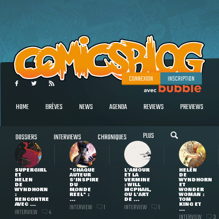
CONNEXION
INSCRIPTION
HOME
BRÈVES
NEWS
AGENDA
REVIEWS
PREVIEWS
PLUS
DOSSIERS
INTERVIEWS
CHRONIQUES
SUPERGIRL
"CHAQUE
L'AMOUR
HELEN
ET
AUTEUR
ET LA
DE
HELEN
S'INSPIRE
VERMINE
WYNDHORN
DE
DU
: WILL
ET
WYNDHORN
MONDE
MCPHAIL,
WONDER
:
RÉEL" :
OU L'ART
WOMAN :
RENCONTRE
...
DE ...
TOM
AVEC ...
KING ET
INTERVIEW
INTERVIEW
1
1
...
INTERVIEW
4
INTERVIEW
3