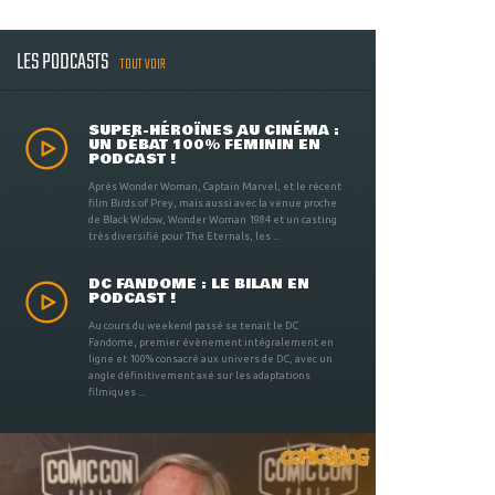
LES PODCASTS
TOUT VOIR
SUPER-HÉROÏNES AU CINÉMA :
UN DÉBAT 100% FÉMININ EN
PODCAST !
Après Wonder Woman, Captain Marvel, et le récent
film Birds of Prey, mais aussi avec la venue proche
de Black Widow, Wonder Woman 1984 et un casting
très diversifié pour The Eternals, les ...
DC FANDOME : LE BILAN EN
PODCAST !
Au cours du weekend passé se tenait le DC
Fandome, premier évènement intégralement en
ligne et 100% consacré aux univers de DC, avec un
angle définitivement axé sur les adaptations
filmiques ...