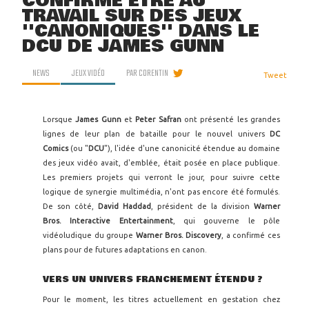
CONFIRME ÊTRE AU
TRAVAIL SUR DES JEUX
''CANONIQUES'' DANS LE
DCU DE JAMES GUNN
NEWS
JEUX VIDÉO
PAR
CORENTIN
Tweet
Lorsque
James Gunn
et
Peter Safran
ont présenté les grandes
lignes de leur plan de bataille pour le nouvel univers
DC
Comics
(ou "
DCU
"), l'idée d'une canonicité étendue au domaine
des jeux vidéo avait, d'emblée, était posée en place publique.
Les premiers projets qui verront le jour, pour suivre cette
logique de synergie multimédia, n'ont pas encore été formulés.
De son côté,
David Haddad
, président de la division
Warner
Bros. Interactive Entertainment
, qui gouverne le pôle
vidéoludique du groupe
Warner Bros. Discovery
, a confirmé ces
plans pour de futures adaptations en canon.
VERS UN UNIVERS FRANCHEMENT ÉTENDU ?
Pour le moment, les titres actuellement en gestation chez