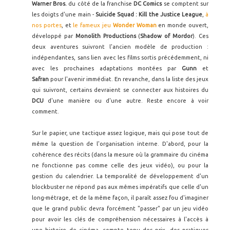
Warner Bros.
du côté de la franchise
DC Comics
se comptent sur
les doigts d'une main -
Suicide Squad : Kill the Justice League
,
à
nos portes
, et
le fameux jeu
Wonder Woman
en monde ouvert,
développé par
Monolith Productions
(
Shadow of Mordor
). Ces
deux aventures suivront l'ancien modèle de production :
indépendantes, sans lien avec les films sortis précédemment, ni
avec les prochaines adaptations montées par
Gunn
et
Safran
pour l'avenir immédiat. En revanche, dans la liste des jeux
qui suivront, certains devraient se connecter aux histoires du
DCU
d'une manière ou d'une autre. Reste encore à voir
comment.
Sur le papier, une tactique assez logique, mais qui pose tout de
même la question de l'organisation interne. D'abord, pour la
cohérence des récits (dans la mesure où la grammaire du cinéma
ne fonctionne pas comme celle des jeux vidéo), ou pour la
gestion du calendrier. La temporalité de développement d'un
blockbuster ne répond pas aux mêmes impératifs que celle d'un
long-métrage, et de la même façon, il paraît assez fou d'imaginer
que le grand public devra forcément "passer" par un jeu vidéo
pour avoir les clés de compréhension nécessaires à l'accès à