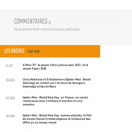
COMMENTAIRES
(
0
)
Vous devez être connecté pour participer
LES BRÈVES
TOUT VOIR
14:40
X-Men '97 : la saison 3 bien prévue pour 2027, et la
saison 4 pour 2028
06 AOU
Chris McKenna et Erik Sommers (Spider-Man : Brand
New Day) en renfort sur l'écriture de Avengers :
Doomsday et Secret Wars
05 AOU
Spider-Man : Brand New Day : en France, un succès
record aussi avec 3 millions d'entrées en une
semaine
04 AOU
Spider-Man : Brand New Day : comme attendu, le film
de Destin Daniel Cretton dépasse le milliard au box-
office en un temps record