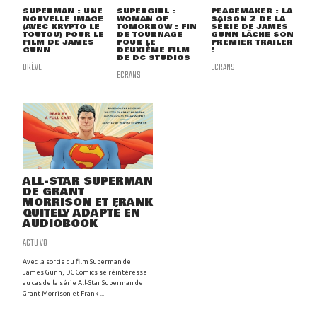
SUPERMAN : UNE
SUPERGIRL :
PEACEMAKER : LA
NOUVELLE IMAGE
WOMAN OF
SAISON 2 DE LA
(AVEC KRYPTO LE
TOMORROW : FIN
SÉRIE DE JAMES
TOUTOU) POUR LE
DE TOURNAGE
GUNN LÂCHE SON
FILM DE JAMES
POUR LE
PREMIER TRAILER
GUNN
DEUXIÈME FILM
!
DE DC STUDIOS
BRÈVE
ECRANS
ECRANS
ALL-STAR SUPERMAN
DE GRANT
MORRISON ET FRANK
QUITELY ADAPTÉ EN
AUDIOBOOK
ACTU VO
Avec la sortie du film Superman de
James Gunn, DC Comics se réintéresse
au cas de la série All-Star Superman de
Grant Morrison et Frank ...