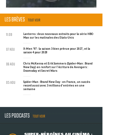
LES BRÈVES
TOUT VOIR
11:09
Lanterns : deux nouveaux extraits pour la série HBO
Max sur les matinales des Etats-Unis
07 AOU
X-Men '97 : la saison 3 bien prévue pour 2027, et la
saison 4 pour 2028
06 AOU
Chris McKenna et Erik Sommers (Spider-Man : Brand
New Day) en renfort sur l'écriture de Avengers :
Doomsday et Secret Wars
05 AOU
Spider-Man : Brand New Day : en France, un succès
record aussi avec 3 millions d'entrées en une
semaine
LES PODCASTS
TOUT VOIR
SUPER-HÉROÏNES AU CINÉMA :