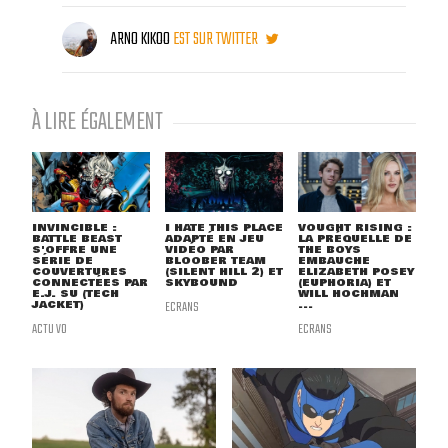
ARNO KIKOO
EST SUR TWITTER
À LIRE ÉGALEMENT
INVINCIBLE :
I HATE THIS PLACE
VOUGHT RISING :
BATTLE BEAST
ADAPTÉ EN JEU
LA PRÉQUELLE DE
S'OFFRE UNE
VIDÉO PAR
THE BOYS
SÉRIE DE
BLOOBER TEAM
EMBAUCHE
COUVERTURES
(SILENT HILL 2) ET
ELIZABETH POSEY
CONNECTÉES PAR
SKYBOUND
(EUPHORIA) ET
E.J. SU (TECH
WILL HOCHMAN
JACKET)
ECRANS
...
ACTU VO
ECRANS