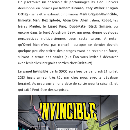
On y retrouve un ensemble de personnages issus de l'univers
développé en comics par
Robert Kirkman
,
Cory Walker
et
Ryan
Ottley
- sans être exhaustif, nommons
Mark Grayson/Invincible
,
Immortal Man
,
Rex Splode
,
Atom Eve
,
Allen
l'alien,
Robot
, les
frères
Mauler
, le
Lizard King
,
Dupli-Kate
,
Black Samson
, ou
encore dans le fond
Angström Levy
, qui nous donne quelques
perspectives multiversiennes pour cette saison. A noter
qu'
Omni Man
n'est pas montré - puisque ce dernier devrait
quelque peu disparaître des parages avant de revenir en force,
suivant la trame des comics (que l'on vous invite à découvrir
avec les belles intégrales sorties chez
Delcourt
).
Le panel
Invincible
de la
SDCC
aura lieu ce vendredi 21 juillet
2023 (mais samedi très tôt par chez nous avec le décalage
horaire). Au programme : une date de sortie pour la saison 2, et
qui sait ? Peut-être des surprises.