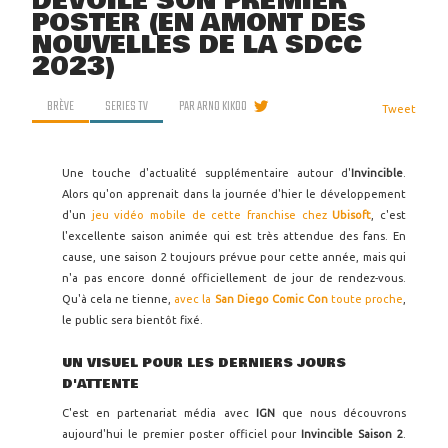
DÉVOILE SON PREMIER
POSTER (EN AMONT DES
NOUVELLES DE LA SDCC
2023)
BRÈVE
SERIES TV
PAR
ARNO KIKOO
Tweet
Une touche d'actualité supplémentaire autour d'
Invincible
.
Alors qu'on apprenait dans la journée d'hier le développement
d'un
jeu vidéo mobile de cette franchise chez
Ubisoft
, c'est
l'excellente saison animée qui est très attendue des fans. En
cause, une saison 2 toujours prévue pour cette année, mais qui
n'a pas encore donné officiellement de jour de rendez-vous.
Qu'à cela ne tienne,
avec la
San Diego Comic Con
toute proche
,
le public sera bientôt fixé.
UN VISUEL POUR LES DERNIERS JOURS
D'ATTENTE
C'est en partenariat média avec
IGN
que nous découvrons
aujourd'hui le premier poster officiel pour
Invincible Saison 2
.