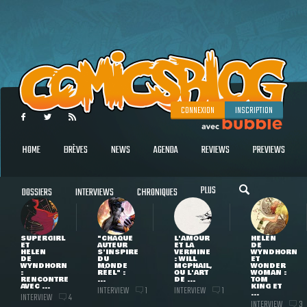
CONNEXION
INSCRIPTION
HOME
BRÈVES
NEWS
AGENDA
REVIEWS
PREVIEWS
PLUS
DOSSIERS
INTERVIEWS
CHRONIQUES
SUPERGIRL
"CHAQUE
L'AMOUR
HELEN
ET
AUTEUR
ET LA
DE
HELEN
S'INSPIRE
VERMINE
WYNDHORN
DE
DU
: WILL
ET
WYNDHORN
MONDE
MCPHAIL,
WONDER
:
RÉEL" :
OU L'ART
WOMAN :
RENCONTRE
...
DE ...
TOM
AVEC ...
KING ET
INTERVIEW
INTERVIEW
1
1
...
INTERVIEW
4
INTERVIEW
3