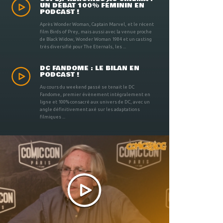
UN DÉBAT 100% FÉMININ EN
PODCAST !
Après Wonder Woman, Captain Marvel, et le récent
film Birds of Prey, mais aussi avec la venue proche
de Black Widow, Wonder Woman 1984 et un casting
très diversifié pour The Eternals, les ...
DC FANDOME : LE BILAN EN
PODCAST !
Au cours du weekend passé se tenait le DC
Fandome, premier évènement intégralement en
ligne et 100% consacré aux univers de DC, avec un
angle définitivement axé sur les adaptations
filmiques ...