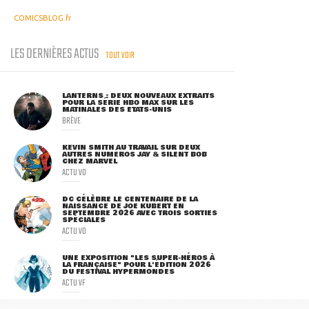
COMICSBLOG.fr
LES DERNIÈRES ACTUS
TOUT VOIR
LANTERNS : DEUX NOUVEAUX EXTRAITS
POUR LA SÉRIE HBO MAX SUR LES
MATINALES DES ETATS-UNIS
BRÈVE
KEVIN SMITH AU TRAVAIL SUR DEUX
AUTRES NUMÉROS JAY & SILENT BOB
CHEZ MARVEL
ACTU VO
DC CÉLÈBRE LE CENTENAIRE DE LA
NAISSANCE DE JOE KUBERT EN
SEPTEMBRE 2026 AVEC TROIS SORTIES
SPÉCIALES
ACTU VO
UNE EXPOSITION "LES SUPER-HÉROS À
LA FRANÇAISE" POUR L'ÉDITION 2026
DU FESTIVAL HYPERMONDES
ACTU VF