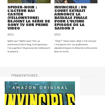
SPIDER-NOIR :
INVINCIBLE : UN
L'ACTEUR KAI
COURT EXTRAIT
CASTER
ANNONCE LA
(YELLOWSTONE)
BATAILLE FINALE
REJOINT LA SÉRIE DE
POUR L'ULTIME
SONY TV SUR PRIME
ÉPISODE DE LA
VIDEO
SAISON 3
BRÈVE
BRÈVE
Spider-qui ? Spider-quoi ? Oui, ça
"Déjà ?" Ouais ouais, déjà. C'est vrai que
commence à faire long, à tel point que
c'est passé vite. Les productions
l'on a parfois l'impression de redécouvrir
abondent depuis le début de cette année
le projet à ...
dans le cercle ...
COMMENTAIRES
(
0
)
Vous devez être connecté pour participer