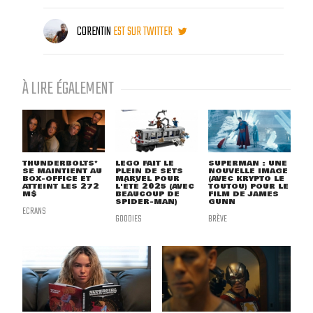
CORENTIN
EST SUR TWITTER
À LIRE ÉGALEMENT
THUNDERBOLTS*
LEGO FAIT LE
SUPERMAN : UNE
SE MAINTIENT AU
PLEIN DE SETS
NOUVELLE IMAGE
BOX-OFFICE ET
MARVEL POUR
(AVEC KRYPTO LE
ATTEINT LES 272
L'ÉTÉ 2025 (AVEC
TOUTOU) POUR LE
M$
BEAUCOUP DE
FILM DE JAMES
SPIDER-MAN)
GUNN
ECRANS
GOODIES
BRÈVE