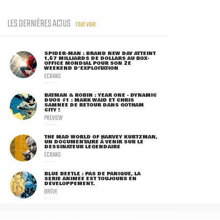
LES DERNIÈRES ACTUS
TOUT VOIR
SPIDER-MAN : BRAND NEW DAY ATTEINT
1,67 MILLIARDS DE DOLLARS AU BOX-
OFFICE MONDIAL POUR SON 2E
WEEKEND D'EXPLOITATION
ECRANS
BATMAN & ROBIN : YEAR ONE - DYNAMIC
DUOS #1 : MARK WAID ET CHRIS
SAMNEE DE RETOUR DANS GOTHAM
CITY !
PREVIEW
THE MAD WORLD OF HARVEY KURTZMAN,
UN DOCUMENTAIRE À VENIR SUR LE
DESSINATEUR LÉGENDAIRE
ECRANS
BLUE BEETLE : PAS DE PANIQUE, LA
SÉRIE ANIMÉE EST TOUJOURS EN
DÉVELOPPEMENT.
BRÈVE