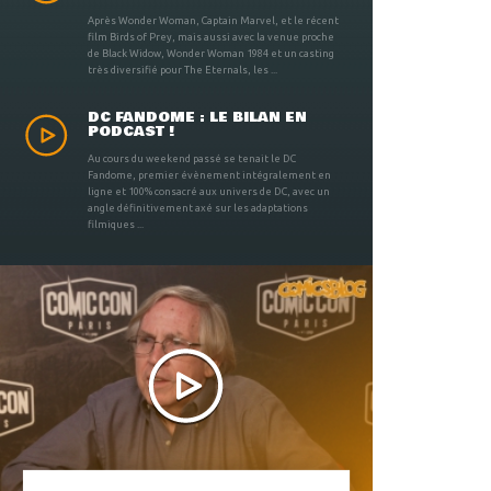
Après Wonder Woman, Captain Marvel, et le récent
film Birds of Prey, mais aussi avec la venue proche
de Black Widow, Wonder Woman 1984 et un casting
très diversifié pour The Eternals, les ...
DC FANDOME : LE BILAN EN
PODCAST !
Au cours du weekend passé se tenait le DC
Fandome, premier évènement intégralement en
ligne et 100% consacré aux univers de DC, avec un
angle définitivement axé sur les adaptations
filmiques ...