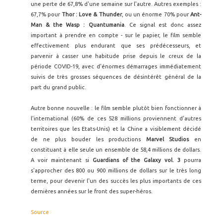
une perte de 67,8% d'une semaine sur l'autre. Autres exemples :
67,7% pour
Thor : Love & Thunder
, ou un énorme 70% pour
Ant-
Man & the Wasp : Quantumania
. Ce signal est donc assez
important à prendre en compte - sur le papier, le film semble
effectivement plus endurant que ses prédécesseurs, et
parvenir à casser une habitude prise depuis le creux de la
période COVID-19, avec d'énormes démarrages immédiatement
suivis de très grosses séquences de désintérêt général de la
part du grand public.
Autre bonne nouvelle : le film semble plutôt bien fonctionner à
l'international (60% de ces 528 millions proviennent d'autres
territoires que les Etats-Unis) et la Chine a visiblement décidé
de ne plus bouder les productions
Marvel Studios
en
constituant à elle seule un ensemble de 58,4 millions de dollars.
A voir maintenant si
Guardians of the Galaxy vol. 3
pourra
s'approcher des 800 ou 900 millions de dollars sur le très long
terme, pour devenir l'un des succès les plus importants de ces
dernières années sur le front des super-héros.
Source