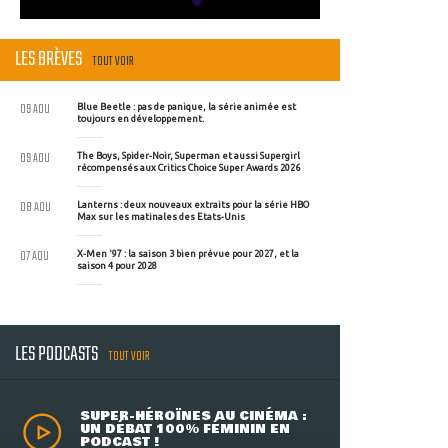
LES BRÈVES
TOUT VOIR
09 AOU
Blue Beetle : pas de panique, la série animée est
toujours en développement.
09 AOU
The Boys, Spider-Noir, Superman et aussi Supergirl
récompensés aux Critics Choice Super Awards 2026
08 AOU
Lanterns : deux nouveaux extraits pour la série HBO
Max sur les matinales des Etats-Unis
07 AOU
X-Men '97 : la saison 3 bien prévue pour 2027, et la
saison 4 pour 2028
LES PODCASTS
TOUT VOIR
SUPER-HÉROÏNES AU CINÉMA :
UN DÉBAT 100% FÉMININ EN
PODCAST !