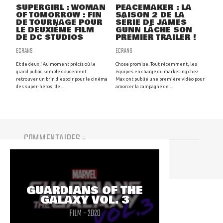
SUPERGIRL : WOMAN
PEACEMAKER : LA
OF TOMORROW : FIN
SAISON 2 DE LA
DE TOURNAGE POUR
SÉRIE DE JAMES
LE DEUXIÈME FILM
GUNN LÂCHE SON
DE DC STUDIOS
PREMIER TRAILER !
ECRANS
ECRANS
Et de deux ! Au moment précis où le
Chose promise. Tout récemment, les
grand public semble doucement
équipes en charge du marketing chez
retrouver un brin d'espoir pour le cinéma
Max ont publié une première vidéo pour
des super-héros, de ...
amorcer la campagne de ...
COMMENTAIRES
(
0
)
Vous devez être connecté pour participer
GUARDIANS OF THE
GALAXY VOL. 3
FILM - 2020