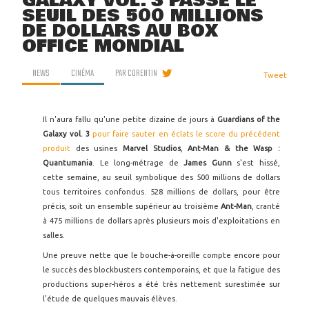
GALAXY VOL. 3 PASSE LE
SEUIL DES 500 MILLIONS
DE DOLLARS AU BOX
OFFICE MONDIAL
NEWS
CINÉMA
PAR
CORENTIN
Tweet
Il n'aura fallu qu'une petite dizaine de jours à
Guardians of the
Galaxy vol. 3
pour faire sauter en éclats le score du précédent
produit
des usines
Marvel Studios
,
Ant-Man & the Wasp :
Quantumania
. Le long-métrage de
James Gunn
s'est hissé,
cette semaine, au seuil symbolique des 500 millions de dollars
tous territoires confondus. 528 millions de dollars, pour être
précis, soit un ensemble supérieur au troisième
Ant-Man
, cranté
à 475 millions de dollars après plusieurs mois d'exploitations en
salles.
Une preuve nette que le bouche-à-oreille compte encore pour
le succès des blockbusters contemporains, et que la fatigue des
productions super-héros a été très nettement surestimée sur
l'étude de quelques mauvais élèves.