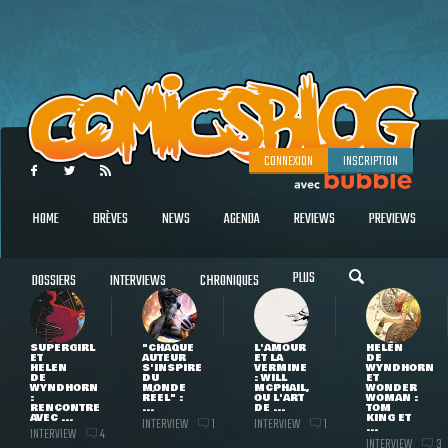
CONNEXION
INSCRIPTION
HOME
BRÈVES
NEWS
AGENDA
REVIEWS
PREVIEWS
PLUS
DOSSIERS
INTERVIEWS
CHRONIQUES
SUPERGIRL
"CHAQUE
L'AMOUR
HELEN
ET
AUTEUR
ET LA
DE
HELEN
S'INSPIRE
VERMINE
WYNDHORN
DE
DU
: WILL
ET
WYNDHORN
MONDE
MCPHAIL,
WONDER
:
RÉEL" :
OU L'ART
WOMAN :
RENCONTRE
...
DE ...
TOM
AVEC ...
KING ET
INTERVIEW
INTERVIEW
1
1
...
INTERVIEW
4
INTERVIEW
3