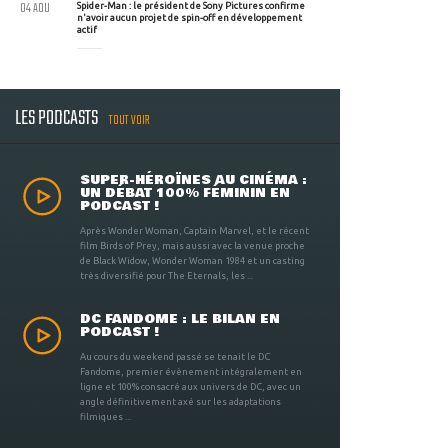
04 AOU
Spider-Man : le président de Sony Pictures confirme
n'avoir aucun projet de spin-off en développement
actif
LES PODCASTS
TOUT VOIR
SUPER-HÉROÏNES AU CINÉMA :
UN DÉBAT 100% FÉMININ EN
PODCAST !
Après Wonder Woman, Captain Marvel, et le récent
film Birds of Prey, mais aussi avec la venue proche
de Black Widow, Wonder Woman 1984 et un casting
très diversifié pour The Eternals, les ...
DC FANDOME : LE BILAN EN
PODCAST !
Au cours du weekend passé se tenait le DC
Fandome, premier évènement intégralement en
ligne et 100% consacré aux univers de DC, avec un
angle définitivement axé sur les adaptations
filmiques ...