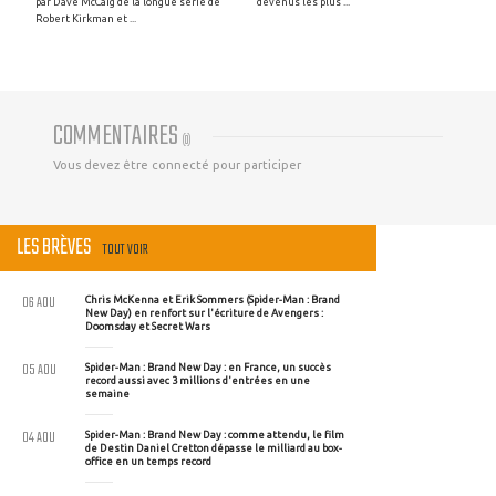
par Dave McCaig de la longue série de
devenus les plus ...
Robert Kirkman et ...
COMMENTAIRES
(
0
)
Vous devez être connecté pour participer
LES BRÈVES
TOUT VOIR
06 AOU
Chris McKenna et Erik Sommers (Spider-Man : Brand
New Day) en renfort sur l'écriture de Avengers :
Doomsday et Secret Wars
05 AOU
Spider-Man : Brand New Day : en France, un succès
record aussi avec 3 millions d'entrées en une
semaine
04 AOU
Spider-Man : Brand New Day : comme attendu, le film
de Destin Daniel Cretton dépasse le milliard au box-
office en un temps record