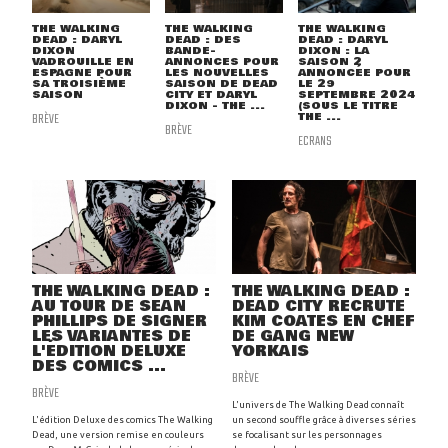
THE WALKING
THE WALKING
THE WALKING
DEAD : DARYL
DEAD : DES
DEAD : DARYL
DIXON
BANDE-
DIXON : LA
VADROUILLE EN
ANNONCES POUR
SAISON 2
ESPAGNE POUR
LES NOUVELLES
ANNONCÉE POUR
SA TROISIÈME
SAISON DE DEAD
LE 29
SAISON
CITY ET DARYL
SEPTEMBRE 2024
DIXON - THE ...
(SOUS LE TITRE
BRÈVE
THE ...
BRÈVE
ECRANS
THE WALKING DEAD :
THE WALKING DEAD :
AU TOUR DE SEAN
DEAD CITY RECRUTE
PHILLIPS DE SIGNER
KIM COATES EN CHEF
LES VARIANTES DE
DE GANG NEW
L'ÉDITION DELUXE
YORKAIS
DES COMICS ...
BRÈVE
BRÈVE
L'univers de The Walking Dead connaît
L'édition Deluxe des comics The Walking
un second souffle grâce à diverses séries
Dead, une version remise en couleurs
se focalisant sur les personnages