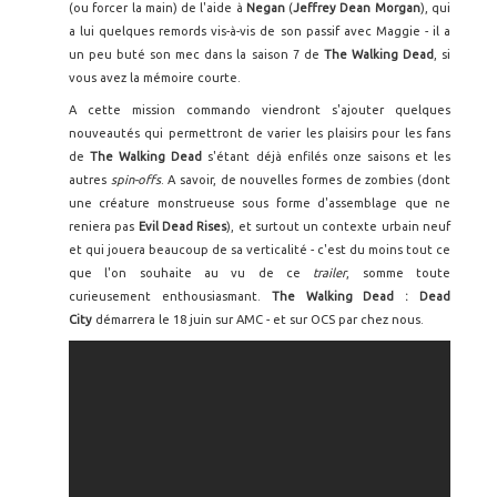
(ou forcer la main) de l'aide à
Negan
(
Jeffrey Dean Morgan
), qui
a lui quelques remords vis-à-vis de son passif avec Maggie - il a
un peu buté son mec dans la saison 7 de
The Walking Dead
, si
vous avez la mémoire courte.
A cette mission commando viendront s'ajouter quelques
nouveautés qui permettront de varier les plaisirs pour les fans
de
The Walking Dead
s'étant déjà enfilés onze saisons et les
autres
spin-offs
. A savoir, de nouvelles formes de zombies (dont
une créature monstrueuse sous forme d'assemblage que ne
reniera pas
Evil Dead Rises
), et surtout un contexte urbain neuf
et qui jouera beaucoup de sa verticalité - c'est du moins tout ce
que l'on souhaite au vu de ce
trailer
, somme toute
curieusement enthousiasmant.
The Walking Dead : Dead
City
démarrera le 18 juin sur AMC - et sur OCS par chez nous.