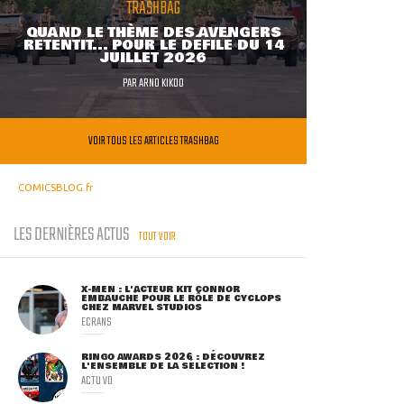
TRASHBAG
QUAND LE THÈME DES AVENGERS
RETENTIT... POUR LE DÉFILÉ DU 14
JUILLET 2026
PAR
ARNO KIKOO
VOIR TOUS LES ARTICLES TRASHBAG
COMICSBLOG.fr
LES DERNIÈRES ACTUS
TOUT VOIR
X-MEN : L'ACTEUR KIT CONNOR
EMBAUCHÉ POUR LE RÔLE DE CYCLOPS
CHEZ MARVEL STUDIOS
ECRANS
RINGO AWARDS 2026 : DÉCOUVREZ
L'ENSEMBLE DE LA SÉLECTION !
ACTU VO