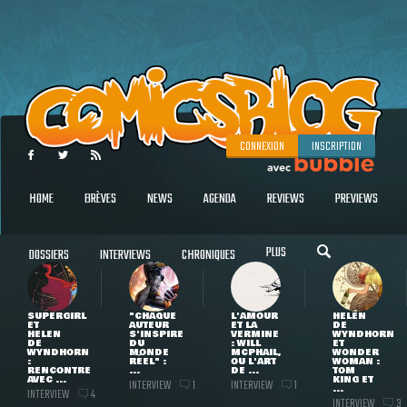
CONNEXION
INSCRIPTION
HOME
BRÈVES
NEWS
AGENDA
REVIEWS
PREVIEWS
PLUS
DOSSIERS
INTERVIEWS
CHRONIQUES
SUPERGIRL
"CHAQUE
L'AMOUR
HELEN
ET
AUTEUR
ET LA
DE
HELEN
S'INSPIRE
VERMINE
WYNDHORN
DE
DU
: WILL
ET
WYNDHORN
MONDE
MCPHAIL,
WONDER
:
RÉEL" :
OU L'ART
WOMAN :
RENCONTRE
...
DE ...
TOM
AVEC ...
KING ET
INTERVIEW
INTERVIEW
1
1
...
INTERVIEW
4
INTERVIEW
3