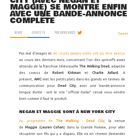
CITY (AVEC NEGAN ET
MAGGIE) SE MONTRE ENFIN
AVEC UNE BANDE-ANNONCE
COMPLÈTE
NEWS
SERIES TV
PAR
ARNO KIKOO
Tweet
Pas mal d'images et
de courts
teasers
vidéo ont pu être aperçu
au cours des derniers mois, concernant l'un des
spin-offs
assez
attendu de la franchise télévisuelle
The Walking Dead
, adaptée
des comics de
Robert Kirkman
et
Charlie Adlard
. A
présent,
AMC
met les petits plats dans les grands en termes de
communication pour
Dead City
, avec une bande-annonce
longue durée - soit le vrai "
official trailer
" censé vous vendre
bien comme il faut le produit.
NEGAN ET MAGGIE SONT À NEW YORK CITY
Au programme de
The Walking : Dead City
, la venue
de
Maggie
(
Lauren Cohan
) dans la Grande Pomme, pour aller
récupérer son fils qui y a disparu. Elle ira en chemin demander