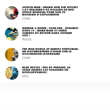
SPIDER-MAN : BRAND NEW DAY ATTEINT
1,67 MILLIARDS DE DOLLARS AU BOX-
OFFICE MONDIAL POUR SON 2E
WEEKEND D'EXPLOITATION
ECRANS
BATMAN & ROBIN : YEAR ONE - DYNAMIC
DUOS #1 : MARK WAID ET CHRIS
SAMNEE DE RETOUR DANS GOTHAM
CITY !
PREVIEW
THE MAD WORLD OF HARVEY KURTZMAN,
UN DOCUMENTAIRE À VENIR SUR LE
DESSINATEUR LÉGENDAIRE
ECRANS
BLUE BEETLE : PAS DE PANIQUE, LA
SÉRIE ANIMÉE EST TOUJOURS EN
DÉVELOPPEMENT.
BRÈVE