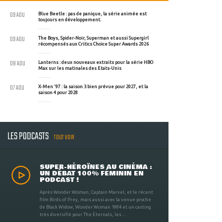
09 AOU
Blue Beetle : pas de panique, la série animée est
toujours en développement.
09 AOU
The Boys, Spider-Noir, Superman et aussi Supergirl
récompensés aux Critics Choice Super Awards 2026
08 AOU
Lanterns : deux nouveaux extraits pour la série HBO
Max sur les matinales des Etats-Unis
07 AOU
X-Men '97 : la saison 3 bien prévue pour 2027, et la
saison 4 pour 2028
LES PODCASTS
TOUT VOIR
SUPER-HÉROÏNES AU CINÉMA :
UN DÉBAT 100% FÉMININ EN
PODCAST !
Après Wonder Woman, Captain Marvel, et le récent
film Birds of Prey, mais aussi avec la venue proche
de Black Widow, Wonder Woman 1984 et un casting
très diversifié pour The Eternals, les ...