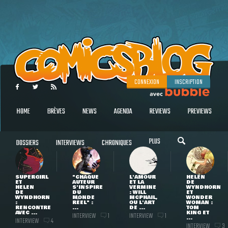
CONNEXION
INSCRIPTION
HOME
BRÈVES
NEWS
AGENDA
REVIEWS
PREVIEWS
PLUS
DOSSIERS
INTERVIEWS
CHRONIQUES
SUPERGIRL
"CHAQUE
L'AMOUR
HELEN
ET
AUTEUR
ET LA
DE
HELEN
S'INSPIRE
VERMINE
WYNDHORN
DE
DU
: WILL
ET
WYNDHORN
MONDE
MCPHAIL,
WONDER
:
RÉEL" :
OU L'ART
WOMAN :
RENCONTRE
...
DE ...
TOM
AVEC ...
KING ET
INTERVIEW
INTERVIEW
1
1
...
INTERVIEW
4
INTERVIEW
3