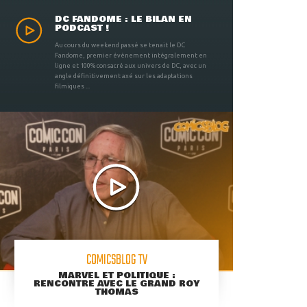
DC FANDOME : LE BILAN EN
PODCAST !
Au cours du weekend passé se tenait le DC
Fandome, premier évènement intégralement en
ligne et 100% consacré aux univers de DC, avec un
angle définitivement axé sur les adaptations
filmiques ...
COMICSBLOG TV
MARVEL ET POLITIQUE :
RENCONTRE AVEC LE GRAND ROY
THOMAS