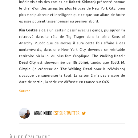
inédit vis-à-vis des comics de
Robert Kirkman
) présenté comme
le chef d'un des gangs les plus féroces de New York City, bien
plus manipulateur et intelligent que ce que son allure de brute
épaisse pourrait laisser penser au premier abord.
Kim Coates
a déjà un certain passif avec les gangs, puisqu'on l'a
retrouvé dans le rôle de Tig Trager dans la série Sons of
Anarchy. Plutôt que de motos, il aura cette fois affaire à des
morts-vivants, dans une New York City devenue un véritable
territoire où la loi du plus fort s'applique.
The Walking Dead :
Dead City
est showrunnée par
Eli Jorné
, tandis que
Scott M.
Gimple
(le créateur de
The Walking Dead
pour la télévision)
s'occupe de superviser le tout. La saison 2 n'a pas encore de
date de sortie ; la série est diffusée en France sur
OCS
.
Source
ARNO KIKOO
EST SUR TWITTER