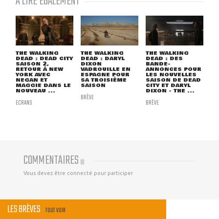
À LIRE ÉGALEMENT
THE WALKING
THE WALKING
THE WALKING
DEAD : DEAD CITY
DEAD : DARYL
DEAD : DES
SAISON 2,
DIXON
BANDE-
RETOUR À NEW
VADROUILLE EN
ANNONCES POUR
YORK AVEC
ESPAGNE POUR
LES NOUVELLES
NEGAN ET
SA TROISIÈME
SAISON DE DEAD
MAGGIE DANS LE
SAISON
CITY ET DARYL
NOUVEAU ...
DIXON - THE ...
BRÈVE
ECRANS
BRÈVE
COMMENTAIRES
(
0
)
Vous devez être connecté pour participer
LES BRÈVES
TOUT VOIR