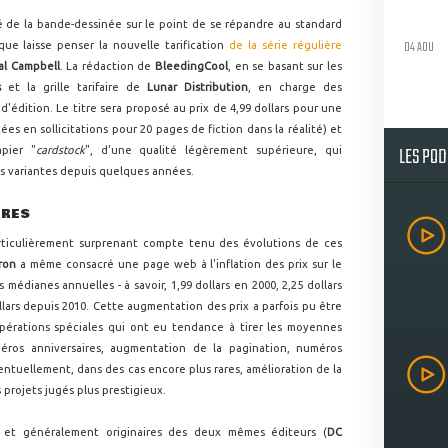
hé de la bande-dessinée sur le point de se répandre au standard
04 AOU
ue laisse penser la nouvelle tarification
de la série régulière
al Campbell
. La rédaction de
BleedingCool
, en se basant sur les
s
et la grille tarifaire de
Lunar Distribution
, en charge des
'édition. Le titre sera proposé au prix de 4,99 dollars pour une
s en sollicitations pour 20 pages de fiction dans la réalité) et
LES PO
apier "
cardstock
", d'une qualité légèrement supérieure, qui
 variantes depuis quelques années.
ÈRES
rticulièrement surprenant compte tenu des évolutions de ces
ron
a même consacré une page web à l'inflation des prix sur le
 médianes annuelles - à savoir, 1,99 dollars en 2000, 2,25 dollars
ollars depuis 2010. Cette augmentation des prix a parfois pu être
érations spéciales qui ont eu tendance à tirer les moyennes
méros anniversaires, augmentation de la pagination, numéros
ntuellement, dans des cas encore plus rares, amélioration de la
 projets jugés plus prestigieux.
s, et généralement originaires des deux mêmes éditeurs (
DC