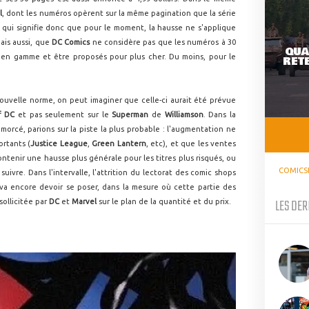
l
, dont les numéros opèrent sur la même pagination que la série
Ce qui signifie donc que pour le moment, la hausse ne s'applique
mais aussi, que
DC Comics
ne considère pas que les numéros à 30
QUA
 en gamme et être proposés pour plus cher. Du moins, pour le
RETE
ouvelle norme, on peut imaginer que celle-ci aurait été prévue
f DC
et pas seulement sur le
Superman
de
Williamson
. Dans la
orcé, parions sur la piste la plus probable : l'augmentation ne
ortants (
Justice League
,
Green Lantern
, etc), et que les ventes
ntenir une hausse plus générale pour les titres plus risqués, ou
COMICS
ivre. Dans l'intervalle, l'attrition du lectorat des comic shops
va encore devoir se poser, dans la mesure où cette partie des
LES DER
sollicitée par
DC
et
Marvel
sur le plan de la quantité et du prix.