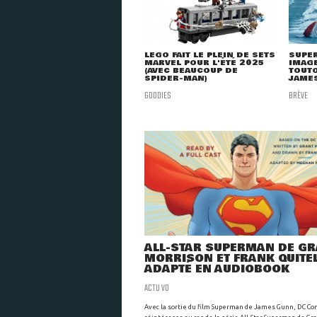
LEGO FAIT LE PLEIN DE SETS
SUPER
MARVEL POUR L'ÉTÉ 2025
IMAGE
(AVEC BEAUCOUP DE
TOUTO
SPIDER-MAN)
JAME
GOODIES
BRÈVE
ALL-STAR SUPERMAN DE G
MORRISON ET FRANK QUITE
ADAPTÉ EN AUDIOBOOK
ACTU VO
Avec la sortie du film Superman de James Gunn, DC Co