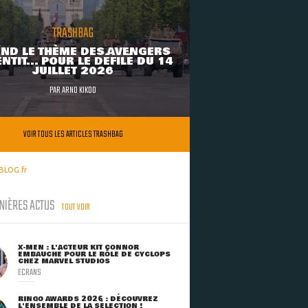
TRASHBAG
ND LE THÈME DES AVENGERS
NTIT... POUR LE DÉFILÉ DU 14
JUILLET 2026
PAR
ARNO KIKOO
VOIR TOUS LES ARTICLES TRASHBAG
BLOG.fr
NIÈRES ACTUS
TOUT VOIR
X-MEN : L'ACTEUR KIT CONNOR
EMBAUCHÉ POUR LE RÔLE DE CYCLOPS
CHEZ MARVEL STUDIOS
ECRANS
RINGO AWARDS 2026 : DÉCOUVREZ
L'ENSEMBLE DE LA SÉLECTION !