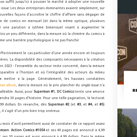
pas suffit jusqu'ici à pousser le marché à adopter une nouvelle
 issue
. Les deux entreprises dominantes avaient simplement, sur
uvelles façons d'accroître le chiffre d'affaire sans dégager de
re de comics en mensuel (et dans la même optique, plusieurs
ur une parution à rythme bimensuel visant à augmenter le
ois un peu différente, dans la mesure où la chimère du comics à
omme une barrière psychologique à ne pas franchir.
fectivement le cas particulier d'une année encore et toujours
ères. La disponibilité des composants nécessaires à la création
 2023 - l'ensemble du secteur reste concerné, dans la mesure
paraître à l'horizon et où l'intégralité des acteurs du milieu
se mettre à la page. Généralement, les hausses constatées
rmat album
, dans la mesure où le prix plancher du
single issue
n'a
R
alléable. Aussi, pour
Superman #1
,
DC Comics
tente une amorce
dra 30 pages d'histoire. Pour une telle pagination, le lectorat
99 dollars. En revanche, dès
Superman #2
(et
#3
, et
#4
, et
#5
)
 il s'agit d'un prix bien trop onéreux.
u mois d'avril permettent aussi de constater de ce rapport assez
amson
.
Action Comics #1054
et ses 40 pages est annoncé à 4,99
 ses 30 pages est aussi annoncé à 4,99 dollars. Dans le même