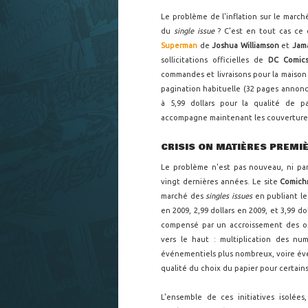
Le problème de l'inflation sur le marc
du
single issue
? C'est en tout cas ce q
Superman
de
Joshua Williamson
et
Jam
sollicitations officielles de
DC Comic
commandes et livraisons pour la maison d
pagination habituelle (32 pages annoncée
à 5,99 dollars pour la qualité de p
accompagne maintenant les couvertures
CRISIS ON MATIÈRES PREMI
Le problème n'est pas nouveau, ni pa
vingt dernières années. Le site
Comich
marché des
singles issues
en publiant les
en 2009, 2,99 dollars en 2009, et 3,99 d
compensé par un accroissement des op
vers le haut : multiplication des nu
événementiels plus nombreux, voire éve
qualité du choix du papier pour certains
L'ensemble de ces initiatives isolée