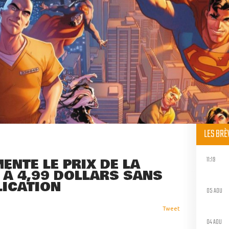
LES BR
11:19
NTE LE PRIX DE LA
 À 4,99 DOLLARS SANS
LICATION
05 AOU
Tweet
04 AOU