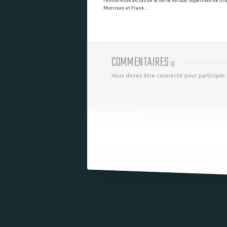
réintéresse au cas de la série All-Star Superman de Gr
Morrison et Frank ...
COMMENTAIRES
(
0
)
Vous devez être connecté pour participer