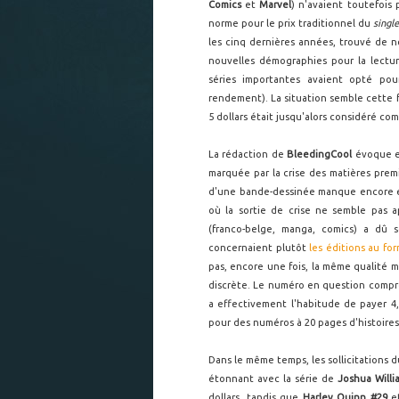
Comics
et
Marvel
) n'avaient toutefois 
norme pour le prix traditionnel du
single
les cinq dernières années, trouvé de no
nouvelles démographies pour la lectu
séries importantes avaient opté po
rendement). La situation semble cette f
5 dollars était jusqu'alors considéré c
La rédaction de
BleedingCool
évoque ef
marquée par la crise des matières premi
d'une bande-dessinée manque encore en
où la sortie de crise ne semble pas ap
(franco-belge, manga, comics) a dû 
concernaient plutôt
les éditions au fo
pas, encore une fois, la même qualité m
discrète. Le numéro en question compren
a effectivement l'habitude de payer 4,
pour des numéros à 20 pages d'histoires,
Dans le même temps, les sollicitations d
étonnant avec la série de
Joshua Willi
dollars, tandis que
Harley Quinn #29
et