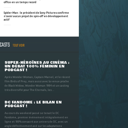
office en un temps record
Spider-Man : le président de Sony Pictures confirme
n'avoir aucun projet de spin-off en développement
actif
DCASTS
TOUT VOIR
SUPER-HÉROÏNES AU CINÉMA :
UN DÉBAT 100% FÉMININ EN
PODCAST !
Après Wonder Woman, Captain Marvel, et le récent
film Birds of Prey, mais aussi avec la venue proche
de Black Widow, Wonder Woman 1984 et un casting
très diversifié pour The Eternals, les ...
DC FANDOME : LE BILAN EN
PODCAST !
Au cours du weekend passé se tenait le DC
Fandome, premier évènement intégralement en
ligne et 100% consacré aux univers de DC, avec un
angle définitivement axé sur les adaptations