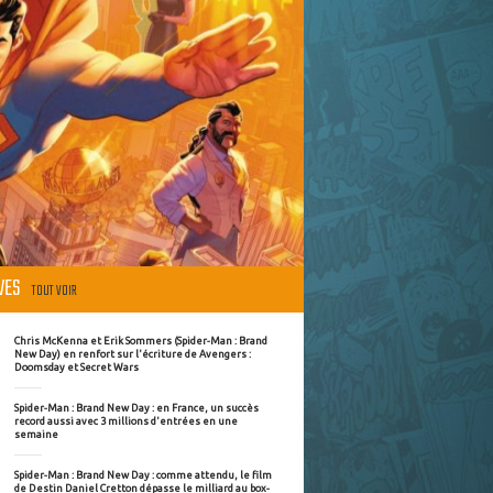
ÈVES
TOUT VOIR
Chris McKenna et Erik Sommers (Spider-Man : Brand
New Day) en renfort sur l'écriture de Avengers :
Doomsday et Secret Wars
Spider-Man : Brand New Day : en France, un succès
record aussi avec 3 millions d'entrées en une
semaine
Spider-Man : Brand New Day : comme attendu, le film
de Destin Daniel Cretton dépasse le milliard au box-