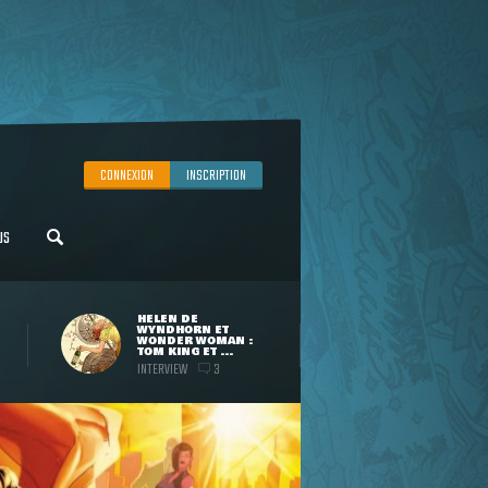
CONNEXION
INSCRIPTION
US
HELEN DE
WYNDHORN ET
WONDER WOMAN :
TOM KING ET ...
INTERVIEW
3