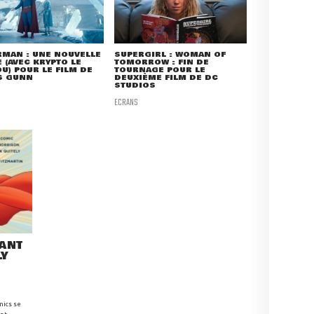
MAN : UNE NOUVELLE
SUPERGIRL : WOMAN OF
 (AVEC KRYPTO LE
TOMORROW : FIN DE
U) POUR LE FILM DE
TOURNAGE POUR LE
S GUNN
DEUXIÈME FILM DE DC
STUDIOS
ECRANS
RANT
LY
mics se