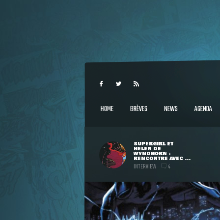
HOME
BRÈVES
NEWS
AGENDA
SUPERGIRL ET
HELEN DE
WYNDHORN :
RENCONTRE AVEC ...
INTERVIEW
4