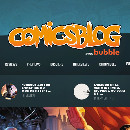
PL
REVIEWS
PREVIEWS
DOSSIERS
INTERVIEWS
CHRONIQUES
"CHAQUE AUTEUR
L'AMOUR ET LA
S'INSPIRE DU
VERMINE : WILL
MONDE RÉEL" : ...
MCPHAIL, OU L'ART
DE ...
INTERVIEW
1
INTERVIEW
1