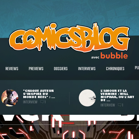
PL
REVIEWS
PREVIEWS
DOSSIERS
INTERVIEWS
CHRONIQUES
"CHAQUE AUTEUR
L'AMOUR ET LA
S'INSPIRE DU
VERMINE : WILL
MONDE RÉEL" : ...
MCPHAIL, OU L'ART
DE ...
INTERVIEW
1
INTERVIEW
1