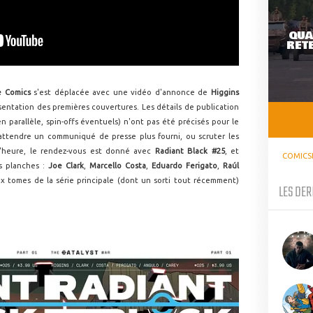
QUA
RETE
e Comics
s'est déplacée avec une vidéo d'annonce de
Higgins
sentation des premières couvertures. Les détails de publication
en parallèle, spin-offs éventuels) n'ont pas été précisés pour le
attendre un communiqué de presse plus fourni, ou scruter les
r l'heure, le rendez-vous est donné avec
Radiant Black #25
, et
COMICS
es planches :
Joe Clark
,
Marcello Costa
,
Eduardo
Ferigato
,
Raúl
ux tomes de la série principale (dont un sorti tout récemment)
LES DER