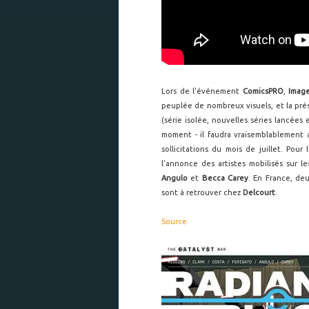
Lors de l'événement
ComicsPRO
,
Imag
peuplée de nombreux visuels, et la pré
(série isolée, nouvelles séries lancées 
moment - il faudra vraisemblablement 
sollicitations du mois de juillet. Pou
l'annonce des artistes mobilisés sur l
Angulo
et
Becca Carey
. En France, de
sont à retrouver chez
Delcourt
.
Source