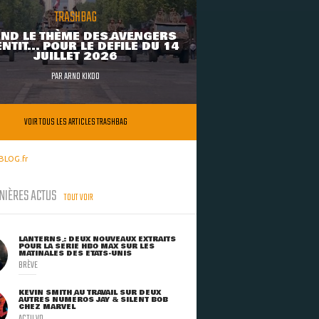
TRASHBAG
ND LE THÈME DES AVENGERS
NTIT... POUR LE DÉFILÉ DU 14
JUILLET 2026
PAR
ARNO KIKOO
VOIR TOUS LES ARTICLES TRASHBAG
BLOG.fr
NIÈRES ACTUS
TOUT VOIR
LANTERNS : DEUX NOUVEAUX EXTRAITS
POUR LA SÉRIE HBO MAX SUR LES
MATINALES DES ETATS-UNIS
BRÈVE
KEVIN SMITH AU TRAVAIL SUR DEUX
AUTRES NUMÉROS JAY & SILENT BOB
CHEZ MARVEL
ACTU VO