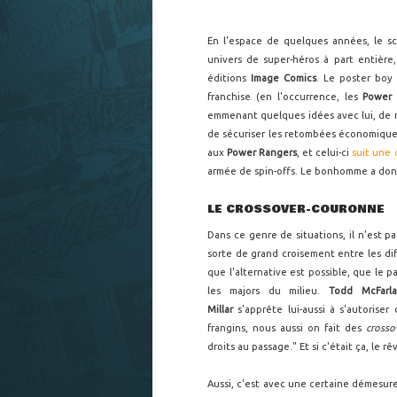
En l'espace de quelques années, le s
univers de super-héros à part entière,
éditions
Image Comics
. Le poster boy
franchise (en l'occurrence, les
Power 
emmenant quelques idées avec lui, de 
de sécuriser les retombées économique
aux
Power Rangers
, et celui-ci
suit une
armée de spin-offs. Le bonhomme a donn
LE CROSSOVER-COURONNE
Dans ce genre de situations, il n'est p
sorte de grand croisement entre les dif
que l'alternative est possible, que le p
les majors du milieu.
Todd McFarl
Millar
s'apprête lui-aussi à s'autorise
frangins, nous aussi on fait des
crosso
droits au passage." Et si c'était ça, le rê
Aussi, c'est avec une certaine démesu