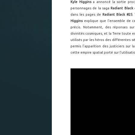
Kyle Higgins
a annoncé la sortie pro
personnages de la saga
Radiant Black
e
dans les pages de
Radiant Black #25
.
Higgins
explique que l'ensemble de ce
précis. Notamment, des réponses sur
divinités cosmiques, et la Terre toute 
utilisés par les héros des différentes s
permis l'apparition des justiciers sur 
cette empire spatial porté sur l'utilis