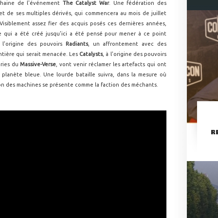
chaine de l'événement
The Catalyst War
. Une fédération des
t de ses multiples dérivés, qui commencera au mois de juillet
 Visiblement assez fier des acquis posés ces dernières années,
 qui a été créé jusqu'ici a été pensé pour mener à ce point
 l'origine des pouvoirs
Radiants
, un affrontement avec des
entière qui serait menacée. Les
Catalysts
, à l'origine des pouvoirs
éries du
Massive-Verse
, vont venir réclamer les artefacts qui ont
la planète bleue. Une lourde bataille suivra, dans la mesure où
ation des machines se présente comme la faction des méchants.
R