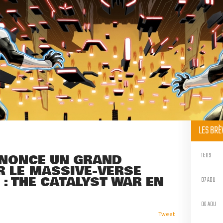
LES BR
11:09
NNONCE UN GRAND
 LE MASSIVE-VERSE
 : THE CATALYST WAR EN
07 AOU
06 AOU
Tweet