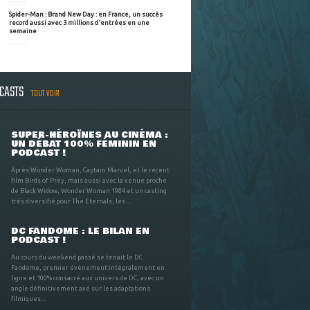
Spider-Man : Brand New Day : en France, un succès
record aussi avec 3 millions d'entrées en une
semaine
DCASTS
TOUT VOIR
SUPER-HÉROÏNES AU CINÉMA :
UN DÉBAT 100% FÉMININ EN
PODCAST !
Après Wonder Woman, Captain Marvel, et le récent
film Birds of Prey, mais aussi avec la venue proche
de Black Widow, Wonder Woman 1984 et un casting
très diversifié pour The Eternals, les ...
DC FANDOME : LE BILAN EN
PODCAST !
Au cours du weekend passé se tenait le DC
Fandome, premier évènement intégralement en
ligne et 100% consacré aux univers de DC, avec un
angle définitivement axé sur les adaptations
filmiques ...