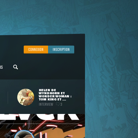
CONNEXION
INSCRIPTION
US
HELEN DE
WYNDHORN ET
WONDER WOMAN :
TOM KING ET ...
INTERVIEW
3