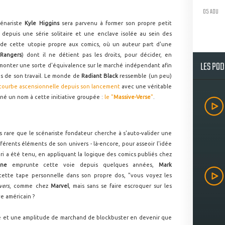
05 AOU
cénariste
Kyle Higgins
sera parvenu à former son propre petit
 depuis une série solitaire et une enclave isolée au sein des
 de cette utopie propre aux comics, où un auteur part d'une
Rangers
) dont il ne détient pas les droits, pour décider, en
LES PO
monter une sorte d'équivalence sur le marché indépendant afin
s de son travail. Le monde de
Radiant Black
ressemble (un peu)
 courbe ascensionnelle depuis son lancement
avec une véritable
é un nom à cette initiative groupée :
le "
Massive-Verse
"
.
as rare que le scénariste fondateur cherche à s'auto-valider une
férents éléments de son univers - là-encore, pour asseoir l'idée
ari a été tenu, en appliquant la logique des comics publiés chez
ane
emprunte cette voie depuis quelques années,
Mark
r cette tape personnelle dans son propre dos, "vous voyez les
vers
, comme chez
Marvel
, mais sans se faire escroquer sur les
ve américain ?
re et une amplitude de marchand de blockbuster en devenir que