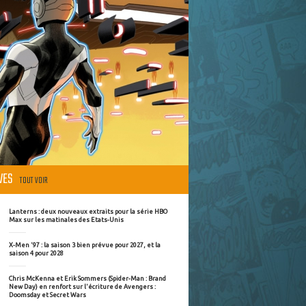
ÈVES
TOUT VOIR
Lanterns : deux nouveaux extraits pour la série HBO
Max sur les matinales des Etats-Unis
X-Men '97 : la saison 3 bien prévue pour 2027, et la
saison 4 pour 2028
Chris McKenna et Erik Sommers (Spider-Man : Brand
New Day) en renfort sur l'écriture de Avengers :
Doomsday et Secret Wars