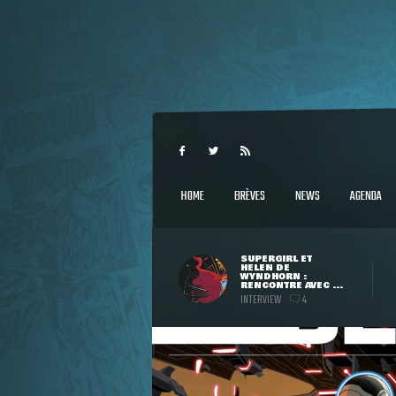
HOME
BRÈVES
NEWS
AGENDA
SUPERGIRL ET
HELEN DE
WYNDHORN :
RENCONTRE AVEC ...
INTERVIEW
4