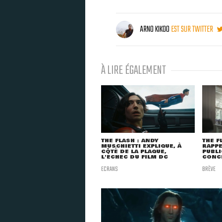
ARNO KIKOO
EST SUR TWITTER
À LIRE ÉGALEMENT
THE FLASH : ANDY
THE F
MUSCHIETTI EXPLIQUE, À
RAPPE
CÔTÉ DE LA PLAQUE,
PUBLI
L'ÉCHEC DU FILM DC
CONC
ECRANS
BRÈVE