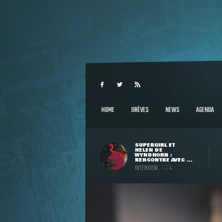
HOME
BRÈVES
NEWS
AGENDA
SUPERGIRL ET
HELEN DE
WYNDHORN :
RENCONTRE AVEC ...
INTERVIEW
4