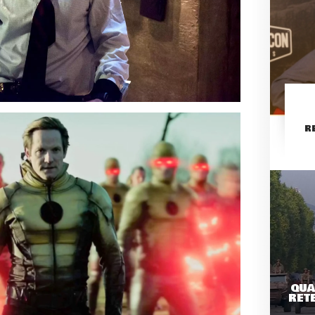
R
QUA
RETE