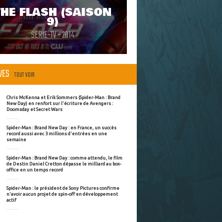
THE FLASH (SAISON
9)
SERIE-TV - 2014
ÈVES
TOUT VOIR
Chris McKenna et Erik Sommers (Spider-Man : Brand
New Day) en renfort sur l'écriture de Avengers :
Doomsday et Secret Wars
Spider-Man : Brand New Day : en France, un succès
record aussi avec 3 millions d'entrées en une
semaine
Spider-Man : Brand New Day : comme attendu, le film
de Destin Daniel Cretton dépasse le milliard au box-
office en un temps record
Spider-Man : le président de Sony Pictures confirme
n'avoir aucun projet de spin-off en développement
actif