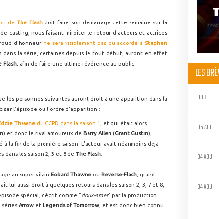
son de
The Flash
doit faire son démarrage cette semaine sur la
e casting, nous faisant miroiter le retour d'acteurs et actrices
baroud d'honneur
ne sera visiblement pas qu'accordé à
Stephen
 dans la série, certaines depuis le tout début, auront en effet
 Flash
, afin de faire une ultime révérence au public.
LES BR
11:19
e les personnes suivantes auront droit à une apparition dans la
ciser l'épisode ou l'ordre d'apparition :
Eddie Thawne
du CCPD dans la saison 1
, et qui était alors
05 AOU
on
) et donc le rival amoureux de
Barry Allen
(
Grant Gustin
),
à la fin de la première saison. L'acteur avait néanmoins déjà
 dans les saison 2, 3 et 8 de
The Flash
.
04 AOU
isage au super-vilain
Eobard Thawne
ou
Reverse-Flash
, grand
04 AOU
t lui aussi droit à quelques retours dans les saison 2, 3, 7 et 8,
épisode spécial, décrit comme "
doux-amer
" par la production.
s séries
Arrow
et
Legends of Tomorrow
, et est donc bien connu