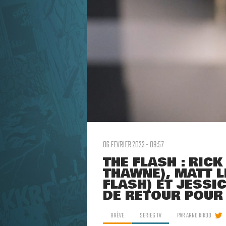
06 FEVRIER 2023 - 09:57
THE FLASH : RICK
THAWNE), MATT L
FLASH) ET JESSI
DE RETOUR POUR 
BRÈVE
SERIES TV
PAR
ARNO KIKOO