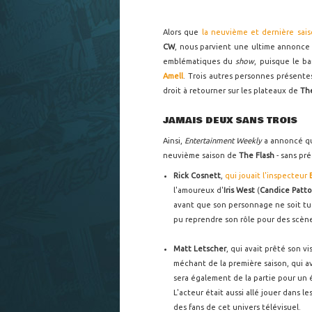
Alors que
la neuvième et dernière sai
CW
, nous parvient une ultime annonce d
emblématiques du
show
, puisque le 
Amell
. Trois autres personnes présentes
droit à retourner sur les plateaux de
The
JAMAIS DEUX SANS TROIS
Ainsi,
Entertainment Weekly
a annoncé qu
neuvième saison de
The Flash
- sans pré
Rick Cosnett
,
qui jouait l'inspecteur
l'amoureux d'
Iris West
(
Candice Patt
avant que son personnage ne soit tué 
pu reprendre son rôle pour des scènes
Matt Letscher
, qui avait prêté son v
méchant de la première saison, qui avai
sera également de la partie pour un 
L'acteur était aussi allé jouer dans le
des fans de cet univers télévisuel.