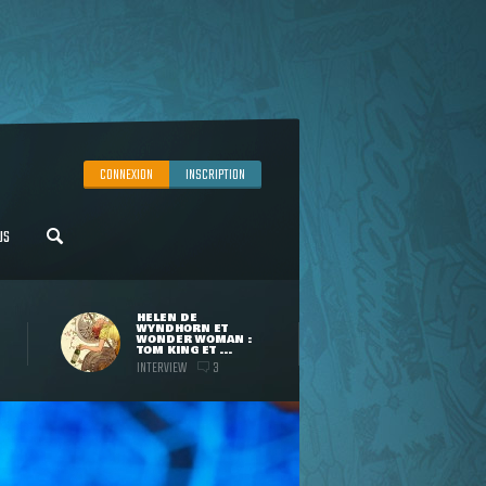
CONNEXION
INSCRIPTION
US
HELEN DE
WYNDHORN ET
WONDER WOMAN :
TOM KING ET ...
INTERVIEW
3