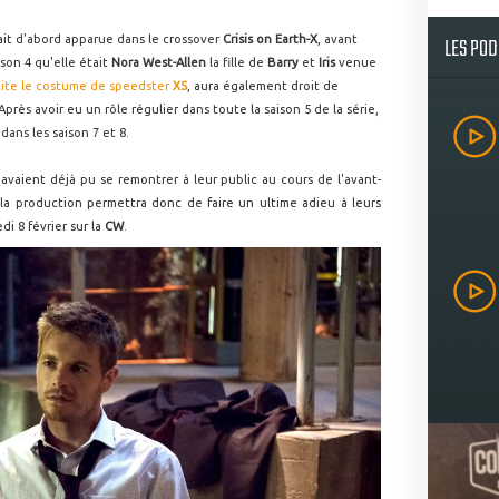
LES PO
tait d'abord apparue dans le crossover
Crisis on Earth-X
, avant
ison 4 qu'elle était
Nora West-Allen
la fille de
Barry
et
Iris
venue
suite le costume de speedster
XS
, aura également droit de
près avoir eu un rôle régulier dans toute la saison 5 de la série,
 dans les saison 7 et 8.
 avaient déjà pu se remontrer à leur public au cours de l'avant-
 la production permettra donc de faire un ultime adieu à leurs
di 8 février sur la
CW
.