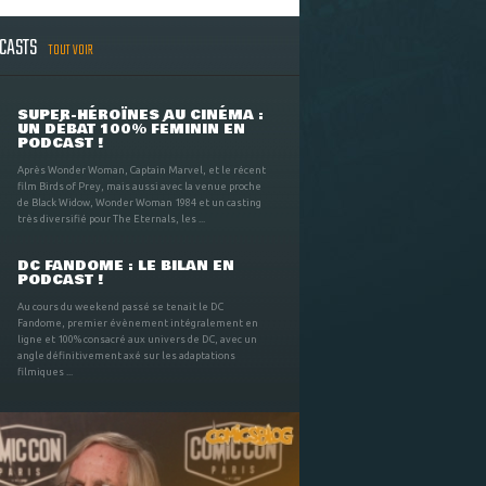
DCASTS
TOUT VOIR
SUPER-HÉROÏNES AU CINÉMA :
UN DÉBAT 100% FÉMININ EN
PODCAST !
Après Wonder Woman, Captain Marvel, et le récent
film Birds of Prey, mais aussi avec la venue proche
de Black Widow, Wonder Woman 1984 et un casting
très diversifié pour The Eternals, les ...
DC FANDOME : LE BILAN EN
PODCAST !
Au cours du weekend passé se tenait le DC
Fandome, premier évènement intégralement en
ligne et 100% consacré aux univers de DC, avec un
angle définitivement axé sur les adaptations
filmiques ...