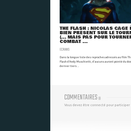
THE FLASH : NICOLAS CAGE 
BIEN PRÉSENT SUR LE TOU
(... MAIS PAS POUR TOURNE
COMBAT ...
ECRANS
Dans la longue liste des reproches adressés au film T
Flash d'Andy Muschietti, d'aucuns auront pointé du doi
dernier tiers ...
COMMENTAIRES
(
0
)
Vous devez être connecté pour participer