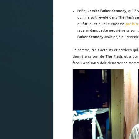
Enfin,
Jessica Parker Kennedy
, qui é
qu'il ne soit révélé dans
The Flash
sa
du futur - et qu'elle endosse
par la 
revenir dans cette neuvième saison. A
Parker Kennedy
avait déjà pu revenir
En somme, trois acteurs et actrices qui
dernière saison de
The Flash
, et à qui
fans. La saison 9 doit démarrer ce mercre