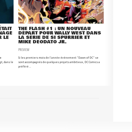
ÉTAIT
THE FLASH #1 : UN NOUVEAU
RNAGE
DÉPART POUR WALLY WEST DANS
R LE
LA SÉRIE DE SI SPURRIER ET
MIKE DEODATO JR.
PREVIEW
he
Si les premiers mois de l'année événement "Dawn of DC" se
gt, dans le
sont accompagnés de quelques projets ambitieux, DC Comics a
préféré ...