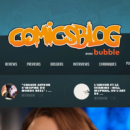
PL
REVIEWS
PREVIEWS
DOSSIERS
INTERVIEWS
CHRONIQUES
"CHAQUE AUTEUR
L'AMOUR ET LA
S'INSPIRE DU
VERMINE : WILL
MONDE RÉEL" : ...
MCPHAIL, OU L'ART
DE ...
INTERVIEW
1
INTERVIEW
1