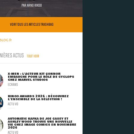
PAR
ARNO KIKOO
VOIR TOUS LES ARTICLES TRASHBAG
BLOG.fr
NIÈRES ACTUS
TOUT VOIR
X-MEN : L'ACTEUR KIT CONNOR
EMBAUCHÉ POUR LE RÔLE DE CYCLOPS
CHEZ MARVEL STUDIOS
ECRANS
RINGO AWARDS 2026 : DÉCOUVREZ
L'ENSEMBLE DE LA SÉLECTION !
ACTU VO
AUTOMATIC KAFKA DE JOE CASEY ET
ASHLEY WOOD TROUVE UNE NOUVELLE
VIE CHEZ IMAGE COMICS EN NOVEMBRE
2026
ACTU VO