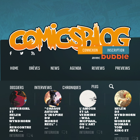
CONNEXION
INSCRIPTION
HOME
BRÈVES
NEWS
AGENDA
REVIEWS
PREVIEWS
PLUS
DOSSIERS
INTERVIEWS
CHRONIQUES
SUPERGIRL
"CHAQUE
L'AMOUR
HELEN
ET
AUTEUR
ET LA
DE
HELEN
S'INSPIRE
VERMINE
WYNDHORN
DE
DU
: WILL
ET
WYNDHORN
MONDE
MCPHAIL,
WONDER
:
RÉEL" :
OU L'ART
WOMAN :
RENCONTRE
...
DE ...
TOM
AVEC ...
KING ET
INTERVIEW
INTERVIEW
1
1
...
INTERVIEW
4
INTERVIEW
3