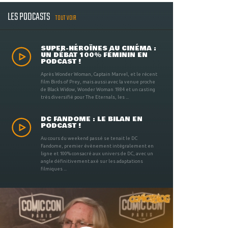
LES PODCASTS
TOUT VOIR
SUPER-HÉROÏNES AU CINÉMA :
UN DÉBAT 100% FÉMININ EN
PODCAST !
Après Wonder Woman, Captain Marvel, et le récent
film Birds of Prey, mais aussi avec la venue proche
de Black Widow, Wonder Woman 1984 et un casting
très diversifié pour The Eternals, les ...
DC FANDOME : LE BILAN EN
PODCAST !
Au cours du weekend passé se tenait le DC
Fandome, premier évènement intégralement en
ligne et 100% consacré aux univers de DC, avec un
angle définitivement axé sur les adaptations
filmiques ...