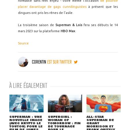
formalité sans réel enjeu - voire même l'occasion
de pouvoir
placer davantage de gags cunnilinguistes
à présent que les
dingues ont pris les rênes de l'asile.
La troisième saison de
Superman & Lois
fera ses débuts le 14
mars 2023 sur la plateforme
HBO Max
.
Source
CORENTIN
EST SUR TWITTER
À LIRE ÉGALEMENT
SUPERMAN : UNE
SUPERGIRL :
ALL-STAR
NOUVELLE IMAGE
WOMAN OF
SUPERMAN DE
(AVEC KRYPTO LE
TOMORROW : FIN
GRANT
TOUTOU) POUR LE
DE TOURNAGE
MORRISON ET
FILM DE JAMES
POUR LE
FRANK QUITELY