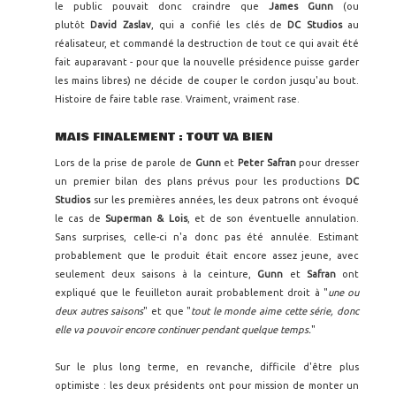
le public pouvait donc craindre que
James Gunn
(ou
plutôt
David Zaslav
, qui a confié les clés de
DC Studios
au
réalisateur, et commandé la destruction de tout ce qui avait été
fait auparavant - pour que la nouvelle présidence puisse garder
les mains libres) ne décide de couper le cordon jusqu'au bout.
Histoire de faire table rase. Vraiment, vraiment rase.
MAIS FINALEMENT : TOUT VA BIEN
Lors de la prise de parole de
Gunn
et
Peter Safran
pour dresser
un premier bilan des plans prévus pour les productions
DC
Studios
sur les premières années, les deux patrons ont évoqué
le cas de
Superman & Lois
, et de son éventuelle annulation.
Sans surprises, celle-ci n'a donc pas été annulée. Estimant
probablement que le produit était encore assez jeune, avec
seulement deux saisons à la ceinture,
Gunn
et
Safran
ont
expliqué que le feuilleton aurait probablement droit à "
une ou
deux autres saisons
" et que "
tout le monde aime cette série, donc
elle va pouvoir encore continuer pendant quelque temps.
"
Sur le plus long terme, en revanche, difficile d'être plus
optimiste : les deux présidents ont pour mission de monter un