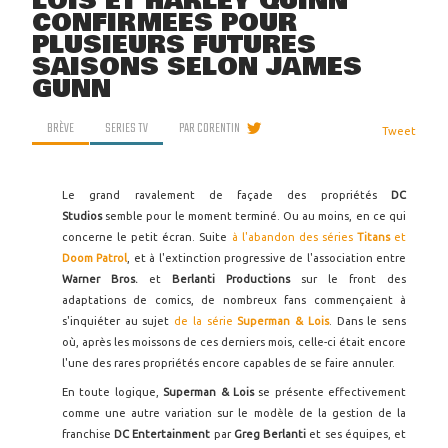
LOIS ET HARLEY QUINN
CONFIRMÉES POUR
PLUSIEURS FUTURES
SAISONS SELON JAMES
GUNN
BRÈVE
SERIES TV
PAR
CORENTIN
Tweet
Le grand ravalement de façade des propriétés
DC
Studios
semble pour le moment terminé. Ou au moins, en ce qui
concerne le petit écran. Suite
à l'abandon des séries
Titans
et
Doom Patrol
, et à l'extinction progressive de l'association entre
Warner Bros.
et
Berlanti Productions
sur le front des
adaptations de comics, de nombreux fans commençaient à
s'inquiéter au sujet
de la série
Superman & Lois
. Dans le sens
où, après les moissons de ces derniers mois, celle-ci était encore
l'une des rares propriétés encore capables de se faire annuler.
En toute logique,
Superman & Lois
se présente effectivement
comme une autre variation sur le modèle de la gestion de la
franchise
DC Entertainment
par
Greg Berlanti
et ses équipes, et