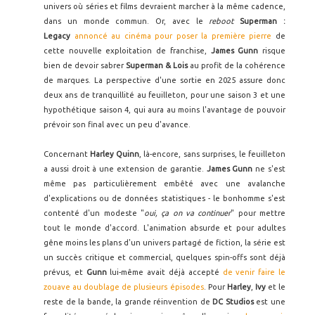
univers où séries et films devraient marcher à la même cadence,
dans un monde commun. Or, avec le
reboot
Superman :
Legacy
annoncé au cinéma pour poser la première pierre
de
cette nouvelle exploitation de franchise,
James Gunn
risque
bien de devoir sabrer
Superman & Lois
au profit de la cohérence
de marques. La perspective d'une sortie en 2025 assure donc
deux ans de tranquillité au feuilleton, pour une saison 3 et une
hypothétique saison 4, qui aura au moins l'avantage de pouvoir
prévoir son final avec un peu d'avance.
Concernant
Harley Quinn
, là-encore, sans surprises, le feuilleton
a aussi droit à une extension de garantie.
James Gunn
ne s'est
même pas particulièrement embêté avec une avalanche
d'explications ou de données statistiques - le bonhomme s'est
contenté d'un modeste "
oui, ça on va continuer
" pour mettre
tout le monde d'accord. L'animation absurde et pour adultes
gêne moins les plans d'un univers partagé de fiction, la série est
un succès critique et commercial, quelques spin-offs sont déjà
prévus, et
Gunn
lui-même avait déjà accepté
de venir faire le
zouave au doublage de plusieurs épisodes
. Pour
Harley
,
Ivy
et le
reste de la bande, la grande réinvention de
DC Studios
est une