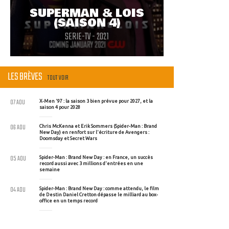
SUPERMAN & LOIS
(SAISON 4)
SERIE-TV - 2021
LES BRÈVES
TOUT VOIR
07 AOU
X-Men '97 : la saison 3 bien prévue pour 2027, et la
saison 4 pour 2028
06 AOU
Chris McKenna et Erik Sommers (Spider-Man : Brand
New Day) en renfort sur l'écriture de Avengers :
Doomsday et Secret Wars
05 AOU
Spider-Man : Brand New Day : en France, un succès
record aussi avec 3 millions d'entrées en une
semaine
04 AOU
Spider-Man : Brand New Day : comme attendu, le film
de Destin Daniel Cretton dépasse le milliard au box-
office en un temps record