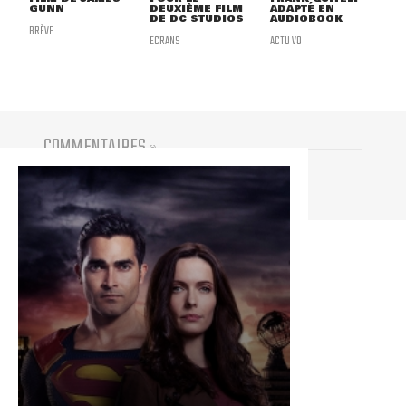
GUNN
DEUXIÈME FILM
ADAPTÉ EN
DE DC STUDIOS
AUDIOBOOK
BRÈVE
ECRANS
ACTU VO
COMMENTAIRES
(
0
)
Vous devez être connecté pour participer