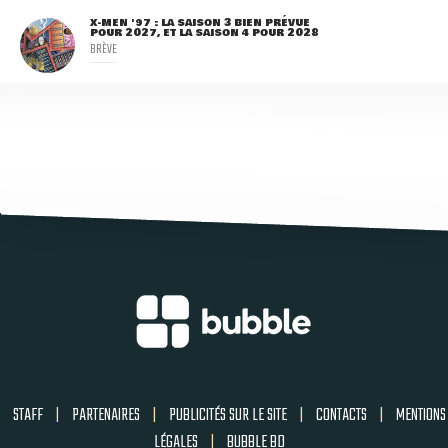
X-MEN '97 : LA SAISON 3 BIEN PRÉVUE
POUR 2027, ET LA SAISON 4 POUR 2028
BRÈVE
STAFF
|
PARTENAIRES
|
PUBLICITÉS SUR LE SITE
|
CONTACTS
|
MENTIONS
LÉGALES
|
BUBBLE BD