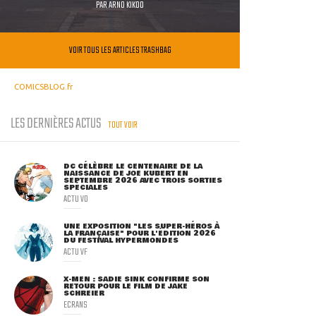
PAR
ARNO KIKOO
VOIR TOUS LES ARTICLES TRASHBAG
COMICSBLOG.fr
LES DERNIÈRES ACTUS
TOUT VOIR
DC CÉLÈBRE LE CENTENAIRE DE LA
NAISSANCE DE JOE KUBERT EN
SEPTEMBRE 2026 AVEC TROIS SORTIES
SPÉCIALES
ACTU VO
UNE EXPOSITION "LES SUPER-HÉROS À
LA FRANÇAISE" POUR L'ÉDITION 2026
DU FESTIVAL HYPERMONDES
ACTU VF
X-MEN : SADIE SINK CONFIRME SON
RETOUR POUR LE FILM DE JAKE
SCHREIER
ECRANS