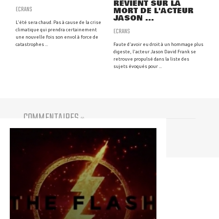
REVIENT SUR LA
ECRANS
MORT DE L'ACTEUR
JASON ...
L'été sera chaud. Pas à cause de la crise
ECRANS
climatique qui prendra certainement
une nouvelle fois son envol à force de
catastrophes ...
Faute d'avoir eu droit à un hommage plus
digeste, l'acteur Jason David Frank se
retrouve propulsé dans la liste des
sujets évoqués pour ...
COMMENTAIRES
(
0
)
Vous devez être connecté pour participer