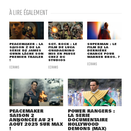
À LIRE ÉGALEMENT
PEACEMAKER : LA
SGT. ROCK : LE
SUPERMAN : LE
SAISON 2 DE LA
FILM DE LUCA
FILM DE LA
SÉRIE DE JAMES
GUADAGNINO
DERNIÈRE
GUNN LÂCHE SON
MIS EN PAUSE
CHANCE POUR
PREMIER TRAILER
CHEZ DC
WARNER BROS. ?
!
STUDIOS
ECRANS
ECRANS
ECRANS
PEACEMAKER
POWER RANGERS :
SAISON 2
LA SÉRIE
ANNONCÉE AU 21
DOCUMENTAIRE
AOÛT 2025 SUR MAX
HOLLYWOOD
!
DEMONS (MAX)