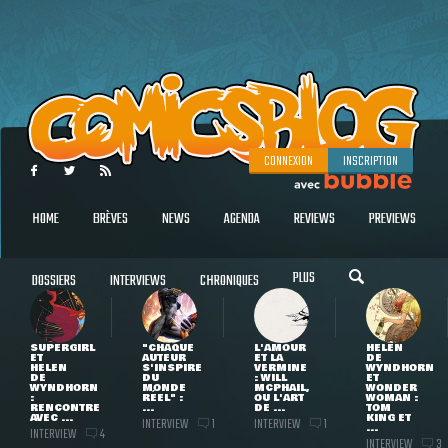
CONNEXION
INSCRIPTION
HOME
BRÈVES
NEWS
AGENDA
REVIEWS
PREVIEWS
PLUS
DOSSIERS
INTERVIEWS
CHRONIQUES
SUPERGIRL
"CHAQUE
L'AMOUR
HELEN
ET
AUTEUR
ET LA
DE
HELEN
S'INSPIRE
VERMINE
WYNDHORN
DE
DU
: WILL
ET
WYNDHORN
MONDE
MCPHAIL,
WONDER
:
RÉEL" :
OU L'ART
WOMAN :
RENCONTRE
...
DE ...
TOM
AVEC ...
KING ET
INTERVIEW
INTERVIEW
1
1
...
INTERVIEW
4
INTERVIEW
3