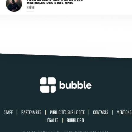
POUR LA SÉRIE HBO MAX SUR LES
MATINALES DES ETATS-UNIS
BRÈVE
STAFF
|
PARTENAIRES
|
PUBLICITÉS SUR LE SITE
|
CONTACTS
|
MENTIONS
LÉGALES
|
BUBBLE BD
© 2026 BUBBLE BD - TOUS DROITS RÉSERVÉS