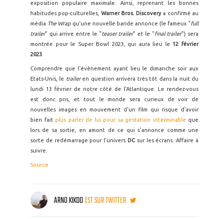
exposition populaire maximale. Ainsi, reprenant les bonnes
habitudes pop-culturelles,
Warner Bros. Discovery
a confirmé au
média
The Wrap
qu'une nouvelle bande annonce (le fameux "
full
trailer
" qui arrive entre le "
teaser trailer
" et le "
final trailer
") sera
montrée pour le Super Bowl 2023, qui aura lieu le
12 février
2023
.
Comprendre que l'évènement ayant lieu le dimanche soir aux
Etats-Unis, le
trailer
en question arrivera très tôt dans la nuit du
lundi 13 février de notre côté de l'Atlantique. Le rendez-vous
est donc pris, et tout le monde sera curieux de voir de
nouvelles images en mouvement d'un film qui risque d'avoir
bien fait
plus parler de lui pour sa gestation interminable
que
lors de sa sortie, en amont de ce qui s'annonce comme une
sorte de redémarrage pour l'univers
DC
sur les écrans. Affaire à
suivre.
Source
ARNO KIKOO
EST SUR TWITTER