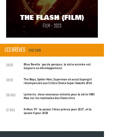
THE FLASH (FILM)
FILM - 2023
LES BRÈVES
TOUT VOIR
09:20
Blue Beetle : pas de panique, la série animée est
toujours en développement.
09:01
The Boys, Spider-Noir, Superman et aussi Supergirl
récompensés aux Critics Choice Super Awards 2026
08 AOU
Lanterns : deux nouveaux extraits pour la série HBO
Max sur les matinales des Etats-Unis
07 AOU
X-Men '97 : la saison 3 bien prévue pour 2027, et la
saison 4 pour 2028