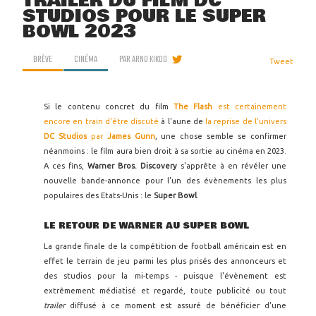
TRAILER DU FILM DC
STUDIOS POUR LE SUPER
BOWL 2023
BRÈVE
CINÉMA
PAR
ARNO KIKOO
Tweet
Si le contenu concret du film
The Flash
est certainement
encore en train d'être discuté
à l'aune de
la reprise de l'univers
DC Studios
par
James Gunn
, une chose semble se confirmer
néanmoins : le film aura bien droit à sa sortie au cinéma en 2023.
A ces fins,
Warner Bros. Discovery
s'apprête à en révéler une
nouvelle bande-annonce pour l'un des évènements les plus
populaires des Etats-Unis : le
Super Bowl
.
LE RETOUR DE WARNER AU SUPER BOWL
La grande finale de la compétition de football américain est en
effet le terrain de jeu parmi les plus prisés des annonceurs et
des studios pour la mi-temps - puisque l'évènement est
extrêmement médiatisé et regardé, toute publicité ou tout
trailer
diffusé à ce moment est assuré de bénéficier d'une