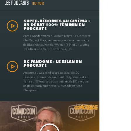
LES PODCASTS
TOUT VOIR
SUPER-HÉROÏNES AU CINÉMA :
UN DÉBAT 100% FÉMININ EN
PODCAST !
Après Wonder Woman, Captain Marvel, et le récent
film Birds of Prey, mais aussi avec la venue proche
de Black Widow, Wonder Woman 1984 et un casting
très diversifié pour The Eternals, les ...
DC FANDOME : LE BILAN EN
PODCAST !
Au cours du weekend passé se tenait le DC
Fandome, premier évènement intégralement en
ligne et 100% consacré aux univers de DC, avec un
angle définitivement axé sur les adaptations
filmiques ...