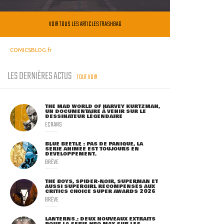
VOIR TOUS LES ARTICLES TRASHBAG
COMICSBLOG.fr
LES DERNIÈRES ACTUS
TOUT VOIR
THE MAD WORLD OF HARVEY KURTZMAN,
UN DOCUMENTAIRE À VENIR SUR LE
DESSINATEUR LÉGENDAIRE
ECRANS
BLUE BEETLE : PAS DE PANIQUE, LA
SÉRIE ANIMÉE EST TOUJOURS EN
DÉVELOPPEMENT.
BRÈVE
THE BOYS, SPIDER-NOIR, SUPERMAN ET
AUSSI SUPERGIRL RÉCOMPENSÉS AUX
CRITICS CHOICE SUPER AWARDS 2026
BRÈVE
LANTERNS : DEUX NOUVEAUX EXTRAITS