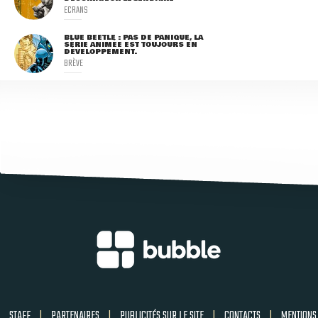
ECRANS
BLUE BEETLE : PAS DE PANIQUE, LA
SÉRIE ANIMÉE EST TOUJOURS EN
DÉVELOPPEMENT.
BRÈVE
STAFF
|
PARTENAIRES
|
PUBLICITÉS SUR LE SITE
|
CONTACTS
|
MENTIONS