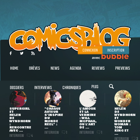
CONNEXION
INSCRIPTION
HOME
BRÈVES
NEWS
AGENDA
REVIEWS
PREVIEWS
PLUS
DOSSIERS
INTERVIEWS
CHRONIQUES
SUPERGIRL
"CHAQUE
L'AMOUR
HELEN
ET
AUTEUR
ET LA
DE
HELEN
S'INSPIRE
VERMINE
WYNDHORN
DE
DU
: WILL
ET
WYNDHORN
MONDE
MCPHAIL,
WONDER
:
RÉEL" :
OU L'ART
WOMAN :
RENCONTRE
...
DE ...
TOM
AVEC ...
KING ET
INTERVIEW
INTERVIEW
1
1
...
INTERVIEW
4
INTERVIEW
3