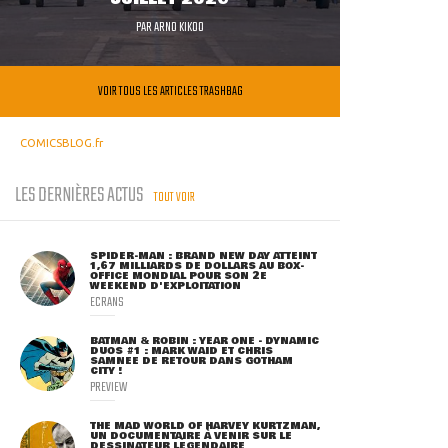
PAR
ARNO KIKOO
VOIR TOUS LES ARTICLES TRASHBAG
COMICSBLOG.fr
LES DERNIÈRES ACTUS
TOUT VOIR
SPIDER-MAN : BRAND NEW DAY ATTEINT
1,67 MILLIARDS DE DOLLARS AU BOX-
OFFICE MONDIAL POUR SON 2E
WEEKEND D'EXPLOITATION
ECRANS
BATMAN & ROBIN : YEAR ONE - DYNAMIC
DUOS #1 : MARK WAID ET CHRIS
SAMNEE DE RETOUR DANS GOTHAM
CITY !
PREVIEW
THE MAD WORLD OF HARVEY KURTZMAN,
UN DOCUMENTAIRE À VENIR SUR LE
DESSINATEUR LÉGENDAIRE