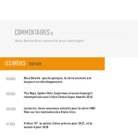
COMMENTAIRES
(
0
)
Vous devez être connecté pour participer
LES BRÈVES
TOUT VOIR
09 AOU
Blue Beetle : pas de panique, la série animée est
toujours en développement.
09 AOU
The Boys, Spider-Noir, Superman et aussi Supergirl
récompensés aux Critics Choice Super Awards 2026
08 AOU
Lanterns : deux nouveaux extraits pour la série HBO
Max sur les matinales des Etats-Unis
07 AOU
X-Men '97 : la saison 3 bien prévue pour 2027, et la
saison 4 pour 2028