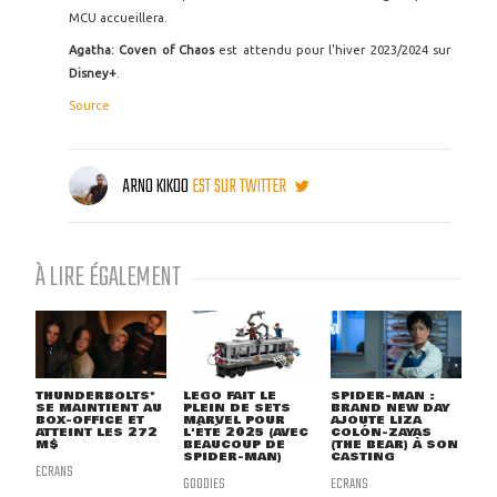
MCU accueillera.
Agatha: Coven of Chaos
est attendu pour l'hiver 2023/2024 sur
Disney+
.
Source
ARNO KIKOO
EST SUR TWITTER
À LIRE ÉGALEMENT
THUNDERBOLTS*
LEGO FAIT LE
SPIDER-MAN :
SE MAINTIENT AU
PLEIN DE SETS
BRAND NEW DAY
BOX-OFFICE ET
MARVEL POUR
AJOUTE LIZA
ATTEINT LES 272
L'ÉTÉ 2025 (AVEC
COLÓN-ZAYAS
M$
BEAUCOUP DE
(THE BEAR) À SON
SPIDER-MAN)
CASTING
ECRANS
GOODIES
ECRANS