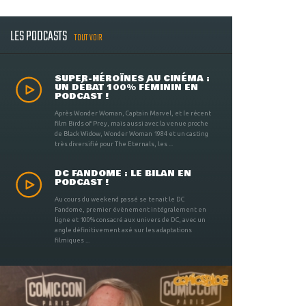
LES PODCASTS
TOUT VOIR
SUPER-HÉROÏNES AU CINÉMA :
UN DÉBAT 100% FÉMININ EN
PODCAST !
Après Wonder Woman, Captain Marvel, et le récent
film Birds of Prey, mais aussi avec la venue proche
de Black Widow, Wonder Woman 1984 et un casting
très diversifié pour The Eternals, les ...
DC FANDOME : LE BILAN EN
PODCAST !
Au cours du weekend passé se tenait le DC
Fandome, premier évènement intégralement en
ligne et 100% consacré aux univers de DC, avec un
angle définitivement axé sur les adaptations
filmiques ...