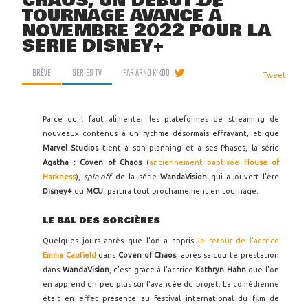
CHAOS, UN DÉBUT DE
TOURNAGE AVANCÉ À
NOVEMBRE 2022 POUR LA
SÉRIE DISNEY+
BRÈVE
SERIES TV
PAR
ARNO KIKOO
Tweet
Parce qu'il faut alimenter les plateformes de streaming de
nouveaux contenus à un rythme désormais effrayant, et que
Marvel Studios
tient à son planning et à ses Phases, la série
Agatha : Coven of Chaos
(
anciennement baptisée
House of
Harkness
),
spin-off
de la série
WandaVision
qui a ouvert l'ère
Disney+
du
MCU
, partira tout prochainement en tournage.
LE BAL DES SORCIÈRES
Quelques jours après que l'on a appris
le retour de l'actrice
Emma Caufield
dans
Coven of Chaos
, après sa courte prestation
dans
WandaVision
, c'est grâce à l'actrice
Kathryn Hahn
que l'on
en apprend un peu plus sur l'avancée du projet. La comédienne
était en effet présente au festival international du film de