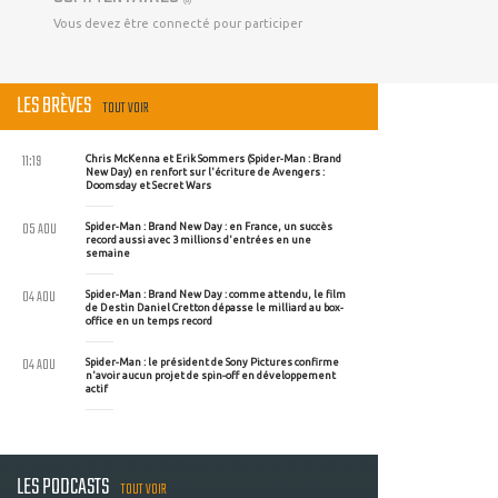
Vous devez être connecté pour participer
LES BRÈVES
TOUT VOIR
11:19
Chris McKenna et Erik Sommers (Spider-Man : Brand
New Day) en renfort sur l'écriture de Avengers :
Doomsday et Secret Wars
05 AOU
Spider-Man : Brand New Day : en France, un succès
record aussi avec 3 millions d'entrées en une
semaine
04 AOU
Spider-Man : Brand New Day : comme attendu, le film
de Destin Daniel Cretton dépasse le milliard au box-
office en un temps record
04 AOU
Spider-Man : le président de Sony Pictures confirme
n'avoir aucun projet de spin-off en développement
actif
LES PODCASTS
TOUT VOIR