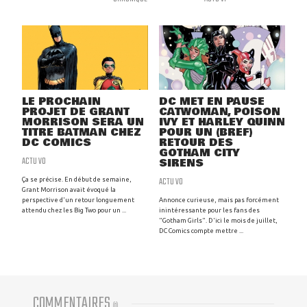
LE PROCHAIN
DC MET EN PAUSE
PROJET DE GRANT
CATWOMAN, POISON
MORRISON SERA UN
IVY ET HARLEY QUINN
TITRE BATMAN CHEZ
POUR UN (BREF)
DC COMICS
RETOUR DES
GOTHAM CITY
ACTU VO
SIRENS
ACTU VO
Ça se précise. En début de semaine,
Grant Morrison avait évoqué la
perspective d'un retour longuement
Annonce curieuse, mais pas forcément
attendu chez les Big Two pour un ...
inintéressante pour les fans des
"Gotham Girls". D'ici le mois de juillet,
DC Comics compte mettre ...
COMMENTAIRES
(
0
)