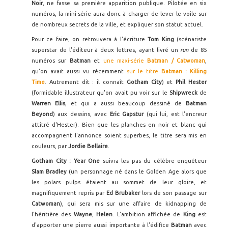
Noir
, ne fasse sa première apparition publique. Pilotée en six
numéros, la mini-série aura donc à charger de lever le voile sur
de nombreux secrets de la ville, et expliquer son statut actuel.
Pour ce faire, on retrouvera à l'écriture
Tom King
(scénariste
superstar de l'éditeur à deux lettres, ayant livré un
run
de 85
numéros sur
Batman
et
une maxi-série
Batman / Catwoman
,
qu'on avait aussi vu récemment
sur le titre
Batman : Killing
Time
. Autrement dit : il connaît
Gotham City
) et
Phil Hester
(formidable illustrateur qu'on avait pu voir sur le
Shipwreck
de
Warren Ellis
, et qui a aussi beaucoup dessiné de
Batman
Beyond
) aux dessins, avec
Eric Gapstur
(qui lui, est l'encreur
attitré d'Hester). Bien que les planches en noir et blanc qui
accompagnent l'annonce soient superbes, le titre sera mis en
couleurs, par
Jordie Bellaire
.
Gotham City : Year One
suivra les pas du célèbre enquêteur
Slam Bradley
(un personnage né dans le Golden Age alors que
les polars pulps étaient au sommet de leur gloire, et
magnifiquement repris par
Ed Brubaker
lors de son passage sur
Catwoman
), qui sera mis sur une affaire de kidnapping de
l'héritière des
Wayne
,
Helen
. L'ambition affichée de
King
est
d'apporter une pierre aussi importante à l'édifice
Batman
avec