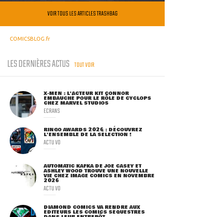
VOIR TOUS LES ARTICLES TRASHBAG
COMICSBLOG.fr
LES DERNIÈRES ACTUS
TOUT VOIR
X-MEN : L'ACTEUR KIT CONNOR
EMBAUCHÉ POUR LE RÔLE DE CYCLOPS
CHEZ MARVEL STUDIOS
ECRANS
RINGO AWARDS 2026 : DÉCOUVREZ
L'ENSEMBLE DE LA SÉLECTION !
ACTU VO
AUTOMATIC KAFKA DE JOE CASEY ET
ASHLEY WOOD TROUVE UNE NOUVELLE
VIE CHEZ IMAGE COMICS EN NOVEMBRE
2026
ACTU VO
DIAMOND COMICS VA RENDRE AUX
ÉDITEURS LES COMICS SÉQUESTRÉS