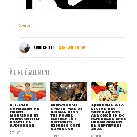
Source
ARNO KIKOO
EST SUR TWITTER
À LIRE ÉGALEMENT
ALL-STAR
PREDATOR VS
SUPERMAN & LA
SUPERMAN DE
SPIDER-MAN #1,
LÉGION DES
GRANT
BATMAN #159,
SUPER-HÉROS
MORRISON ET
THE POWER
ANNONCÉ EN DC
FRANK QUITELY
FANTASY #8 :
PAPERBACK CHEZ
ADAPTÉ EN
CRITIQUES
URBAN COMICS
AUDIOBOOK
EXPRESS CÔTÉ
EN SEPTEMBRE
COMICS VO
2025
ACTU VO
CHRONIQUE
ACTU VF