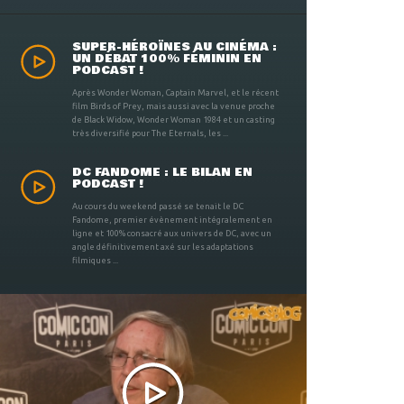
SUPER-HÉROÏNES AU CINÉMA :
UN DÉBAT 100% FÉMININ EN
PODCAST !
Après Wonder Woman, Captain Marvel, et le récent
film Birds of Prey, mais aussi avec la venue proche
de Black Widow, Wonder Woman 1984 et un casting
très diversifié pour The Eternals, les ...
DC FANDOME : LE BILAN EN
PODCAST !
Au cours du weekend passé se tenait le DC
Fandome, premier évènement intégralement en
ligne et 100% consacré aux univers de DC, avec un
angle définitivement axé sur les adaptations
filmiques ...