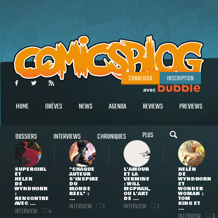
CONNEXION
INSCRIPTION
HOME
BRÈVES
NEWS
AGENDA
REVIEWS
PREVIEWS
PLUS
DOSSIERS
INTERVIEWS
CHRONIQUES
SUPERGIRL
"CHAQUE
L'AMOUR
HELEN
ET
AUTEUR
ET LA
DE
HELEN
S'INSPIRE
VERMINE
WYNDHORN
DE
DU
: WILL
ET
WYNDHORN
MONDE
MCPHAIL,
WONDER
:
RÉEL" :
OU L'ART
WOMAN :
RENCONTRE
...
DE ...
TOM
AVEC ...
KING ET
INTERVIEW
INTERVIEW
1
1
...
INTERVIEW
4
INTERVIEW
3