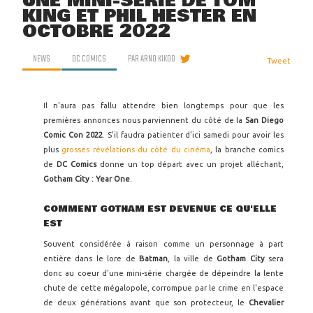
UNE MINI-SÉRIE DE TOM
KING ET PHIL HESTER EN
OCTOBRE 2022
NEWS
DC COMICS
PAR
ARNO KIKOO
Tweet
Il n'aura pas fallu attendre bien longtemps pour que les
premières annonces nous parviennent du côté de la
San Diego
Comic Con 2022
. S'il faudra patienter d'ici samedi pour avoir les
plus
grosses révélations du côté du cinéma
, la branche comics
de
DC Comics
donne un top départ avec un projet alléchant,
Gotham City : Year One
.
COMMENT GOTHAM EST DEVENUE CE QU'ELLE
EST
Souvent considérée à raison comme un personnage à part
entière dans le lore de
Batman
, la ville de
Gotham City
sera
donc au coeur d'une mini-série chargée de dépeindre la lente
chute de cette mégalopole, corrompue par le crime en l'espace
de deux générations avant que son protecteur, le
Chevalier