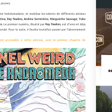
s jeunes.
me hebdomadaire, et mobilise les talents de différents artistes
ntina
,
Ray Fawkes
,
Andrea Sorrentino
,
Marguerite Sauvage
,
Yuko
es
. Le premier numéro, illustré par
Ray Fawkes
, est d'ores et déjà
nde. Pour la suite, il faudra toutefois passer par l'abonnement
st accessible à cette adresse, avec le premier chapitre de
R