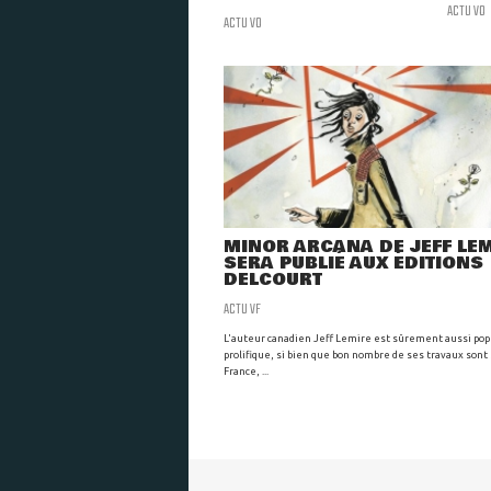
ACTU VO
ACTU VO
MINOR ARCANA DE JEFF LE
SERA PUBLIÉ AUX ÉDITIONS
DELCOURT
ACTU VF
L'auteur canadien Jeff Lemire est sûrement aussi pop
prolifique, si bien que bon nombre de ses travaux sont 
France, ...