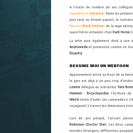
A l'instar de nombre de ses collègu
newsletters
Substack
. Parmi les premie
plus tard, au format papier), le scénar
fameux
Black Hammer
de la saga éponym
super-héros entamée chez
Dark Horse
il
La série aura également droit à une 
Andromeda
et présentée comme un h
Exupéry
.
DESSINE MOI UN WEBTOON
Apparemment arrivé au bout de sa limite 
le gars est déjà à un peu trop d'endroi
Lemire
délègue au scénariste
Tate Bro
Hammer : Encyclopedia
) l'écriture d
Weird
tente d'aider ses camarades à s'
voyageant à travers les dimensions env
Lors de son périple, l'ancien astr
Robinson
(
Doctor Star
). Les deux comp
mondes étrangers, différentes peuplade