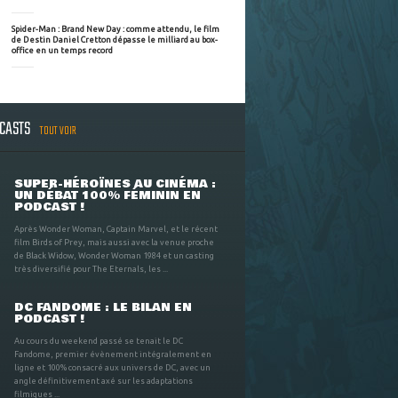
Spider-Man : Brand New Day : comme attendu, le film
de Destin Daniel Cretton dépasse le milliard au box-
office en un temps record
DCASTS
TOUT VOIR
SUPER-HÉROÏNES AU CINÉMA :
UN DÉBAT 100% FÉMININ EN
PODCAST !
Après Wonder Woman, Captain Marvel, et le récent
film Birds of Prey, mais aussi avec la venue proche
de Black Widow, Wonder Woman 1984 et un casting
très diversifié pour The Eternals, les ...
DC FANDOME : LE BILAN EN
PODCAST !
Au cours du weekend passé se tenait le DC
Fandome, premier évènement intégralement en
ligne et 100% consacré aux univers de DC, avec un
angle définitivement axé sur les adaptations
filmiques ...