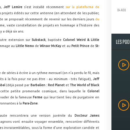
es,
Jeff Lemire
s'est installé récemment
sur la plateforme de
04 AOU
rs projets édités sur cette antenne (en attendant de les publier,
iste se proposait récemment de revenir sur les derniers jours
du
e, vaste constellation de projets en hommage à l'histoire des
 y a déjà six ans.
LES PO
autre extension sur
Substack
, baptisée
Colonel Weird & Little
ommage au
Little Nemo
de
Winsor McKay
et au
Petit Prince
de
St-
de séries à écrire à un rythme mensuel (on n'a perdu le fil, mais
ts à la fois pour ne pas être - au minimum - très fatigué),
Jeff
mbal
(déjà passé par
Barbalien : Red Planet
et
The World of Black
e cette petite promenade cosmique, dans laquelle le
Colonel
évader de la fameuse
Ferme
qui leur tient lieu de purgatoire en
ironnantes à la
Para-Zone
.
onaute rencontrera une version juvénile du
Docteur James
agnons vont ensuite voyager ensemble, rencontrer différents
s invraisemblables, sous la forme d'une exploration candide et