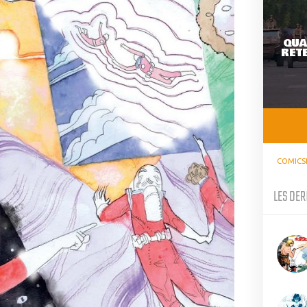
QUA
RETE
COMICS
LES DER