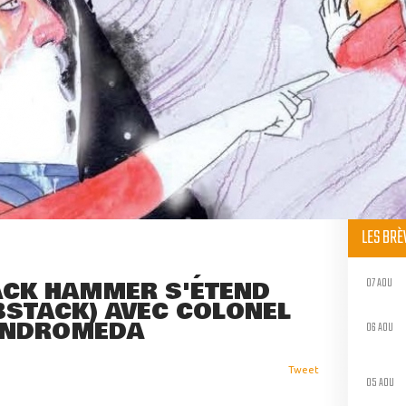
LES BR
07 AOU
ACK HAMMER S'ÉTEND
BSTACK) AVEC COLONEL
 ANDROMEDA
06 AOU
Tweet
05 AOU