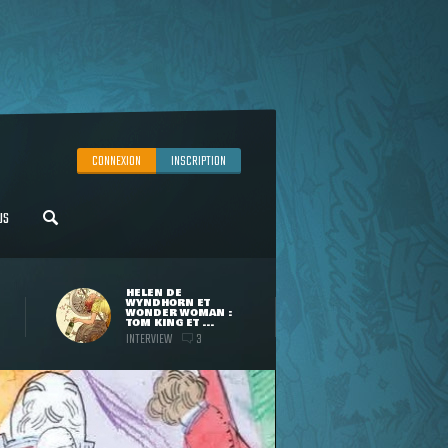
CONNEXION
INSCRIPTION
US
HELEN DE
WYNDHORN ET
WONDER WOMAN :
TOM KING ET ...
INTERVIEW
3