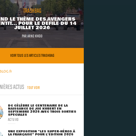
TRASHBAG
ND LE THÈME DES AVENGERS
NTIT... POUR LE DÉFILÉ DU 14
JUILLET 2026
PAR
ARNO KIKOO
VOIR TOUS LES ARTICLES TRASHBAG
BLOG.fr
NIÈRES ACTUS
TOUT VOIR
DC CÉLÈBRE LE CENTENAIRE DE LA
NAISSANCE DE JOE KUBERT EN
SEPTEMBRE 2026 AVEC TROIS SORTIES
SPÉCIALES
ACTU VO
UNE EXPOSITION "LES SUPER-HÉROS À
LA FRANÇAISE" POUR L'ÉDITION 2026