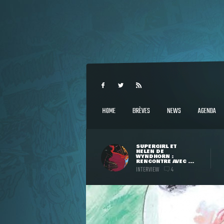
HOME
BRÈVES
NEWS
AGENDA
SUPERGIRL ET
HELEN DE
WYNDHORN :
RENCONTRE AVEC ...
INTERVIEW
4