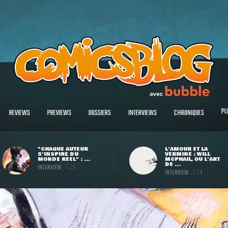
PL
REVIEWS
PREVIEWS
DOSSIERS
INTERVIEWS
CHRONIQUES
"CHAQUE AUTEUR
L'AMOUR ET LA
S'INSPIRE DU
VERMINE : WILL
MONDE RÉEL" : ...
MCPHAIL, OU L'ART
DE ...
INTERVIEW
1
INTERVIEW
1