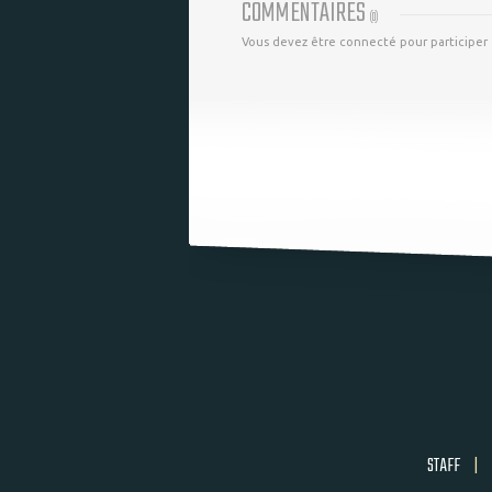
COMMENTAIRES
(
0
)
Vous devez être connecté pour participer
STAFF
|