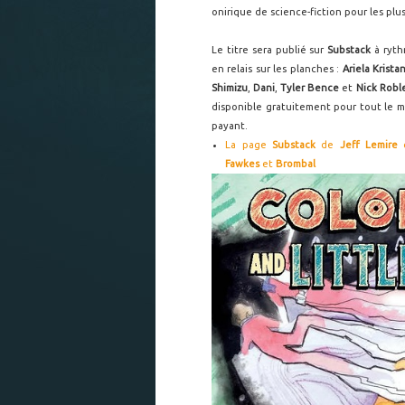
onirique de science-fiction pour les plu
Le titre sera publié sur
Substack
à ryth
en relais sur les planches :
Ariela Krista
Shimizu
,
Dani
,
Tyler Bence
et
Nick Robl
disponible gratuitement pour tout le mo
payant.
La page
Substack
de
Jeff Lemire
e
Fawkes
et
Brombal