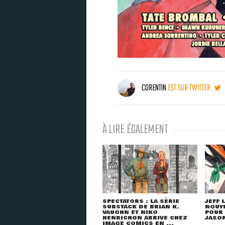
CORENTIN
EST SUR TWITTER
À LIRE ÉGALEMENT
SPECTATORS : LA SÉRIE
JEFF 
SUBSTACK DE BRIAN K.
NGUY
VAUGHN ET NIKO
POUR 
HENRICHON ARRIVE CHEZ
JASON
IMAGE COMICS EN ...