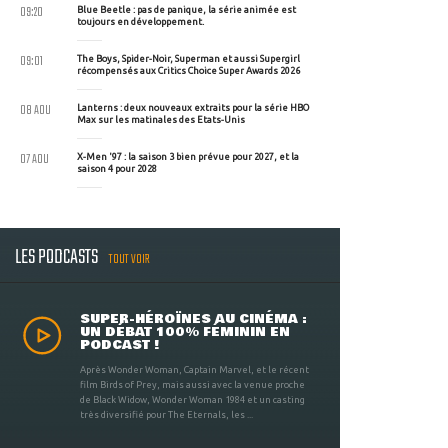
09:20
Blue Beetle : pas de panique, la série animée est
toujours en développement.
09:01
The Boys, Spider-Noir, Superman et aussi Supergirl
récompensés aux Critics Choice Super Awards 2026
08 AOU
Lanterns : deux nouveaux extraits pour la série HBO
Max sur les matinales des Etats-Unis
07 AOU
X-Men '97 : la saison 3 bien prévue pour 2027, et la
saison 4 pour 2028
LES PODCASTS
TOUT VOIR
SUPER-HÉROÏNES AU CINÉMA :
UN DÉBAT 100% FÉMININ EN
PODCAST !
Après Wonder Woman, Captain Marvel, et le récent
film Birds of Prey, mais aussi avec la venue proche
de Black Widow, Wonder Woman 1984 et un casting
très diversifié pour The Eternals, les ...