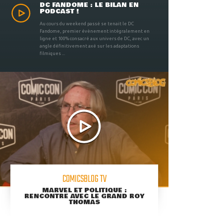
DC FANDOME : LE BILAN EN
PODCAST !
Au cours du weekend passé se tenait le DC
Fandome, premier évènement intégralement en
ligne et 100% consacré aux univers de DC, avec un
angle définitivement axé sur les adaptations
filmiques ...
COMICSBLOG TV
MARVEL ET POLITIQUE :
RENCONTRE AVEC LE GRAND ROY
THOMAS