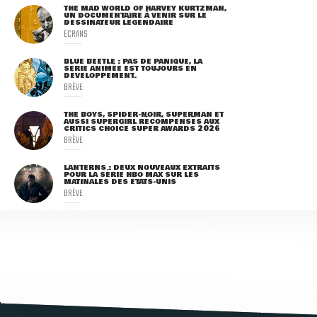
THE MAD WORLD OF HARVEY KURTZMAN,
UN DOCUMENTAIRE À VENIR SUR LE
DESSINATEUR LÉGENDAIRE
ECRANS
BLUE BEETLE : PAS DE PANIQUE, LA
SÉRIE ANIMÉE EST TOUJOURS EN
DÉVELOPPEMENT.
BRÈVE
THE BOYS, SPIDER-NOIR, SUPERMAN ET
AUSSI SUPERGIRL RÉCOMPENSÉS AUX
CRITICS CHOICE SUPER AWARDS 2026
BRÈVE
LANTERNS : DEUX NOUVEAUX EXTRAITS
POUR LA SÉRIE HBO MAX SUR LES
MATINALES DES ETATS-UNIS
BRÈVE