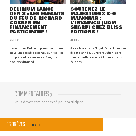
DELIRIUM LANCE
SOUTENEZ LE
DEN 3 : LES ENFANTS
MAJESTUEUX X-O
DU FEU DE RICHARD
MANOWAR :
CORBEN EN
L'INVAINCU (LIAM
FINANCEMENT
SHARP) CHEZ BLISS
PARTICIPATIF !
ÉDITIONS !
ACTU VF
ACTU VF
Les éditions Delirium poursuivent leur
Après la sortie de Ninjak : Superkillers en
travail impeccable accompli sur l'édition
début d'année, l'univers Valiant sera
complète et restaurée de Den, chef
une nouvelle fois mis à l'honneur aux
d'oeuvre du grand ...
éditions ...
COMMENTAIRES
(
0
)
Vous devez être connecté pour participer
LES BRÈVES
TOUT VOIR