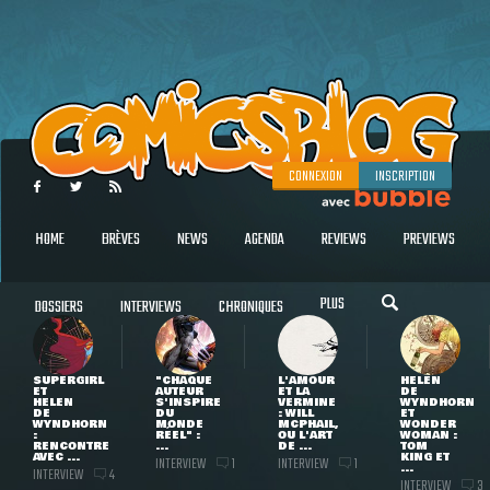
CONNEXION
INSCRIPTION
HOME
BRÈVES
NEWS
AGENDA
REVIEWS
PREVIEWS
PLUS
DOSSIERS
INTERVIEWS
CHRONIQUES
SUPERGIRL
"CHAQUE
L'AMOUR
HELEN
ET
AUTEUR
ET LA
DE
HELEN
S'INSPIRE
VERMINE
WYNDHORN
DE
DU
: WILL
ET
WYNDHORN
MONDE
MCPHAIL,
WONDER
:
RÉEL" :
OU L'ART
WOMAN :
RENCONTRE
...
DE ...
TOM
AVEC ...
KING ET
INTERVIEW
INTERVIEW
1
1
...
INTERVIEW
4
INTERVIEW
3