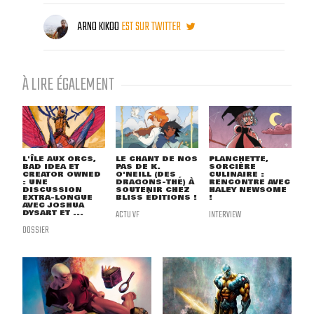
ARNO KIKOO
EST SUR TWITTER
À LIRE ÉGALEMENT
L'ÎLE AUX ORCS,
LE CHANT DE NOS
PLANCHETTE,
BAD IDEA ET
PAS DE K.
SORCIÈRE
CREATOR OWNED
O'NEILL (DES
CULINAIRE :
: UNE
DRAGONS-THÉ) À
RENCONTRE AVEC
DISCUSSION
SOUTENIR CHEZ
HALEY NEWSOME
EXTRA-LONGUE
BLISS ÉDITIONS !
!
AVEC JOSHUA
DYSART ET ...
ACTU VF
INTERVIEW
DOSSIER