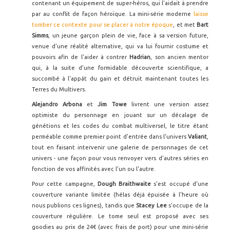
contenant un équipement de super-héros, qui l'aidait à prendre
par au conflit de façon héroïque. La mini-série moderne
laisse
tomber ce contexte pour se placer à notre époque
, et met
Bart
Simms
, un jeune garçon plein de vie, face à sa version future,
venue d'une réalité alternative, qui va lui fournir costume et
pouvoirs afin de l'aider à contrer
Hadrian
, son ancien mentor
qui, à la suite d'une formidable découverte scientifique, a
succombé à l'appât du gain et détruit maintenant toutes les
Terres du Multivers.
Alejandro Arbona
et
Jim Towe
livrent une version assez
optimiste du personnage en jouant sur un décalage de
génétions et les codes du combat multiversel, le titre étant
perméable comme premier point d'entrée dans l'univers
Valiant
,
tout en faisant intervenir une galerie de personnages de cet
univers - une façon pour vous renvoyer vers d'autres séries en
fonction de vos affinités avec l'un ou l'autre.
Pour cette campagne,
Dough Braithwaite
s'est occupé d'une
couverture variante limitée (hélas déjà épuisée à l'heure où
nous publions ces lignes), tandis que
Stacey Lee
s'occupe de la
couverture régulière. Le tome seul est proposé avec ses
goodies au prix de 24€ (avec frais de port) pour une mini-série