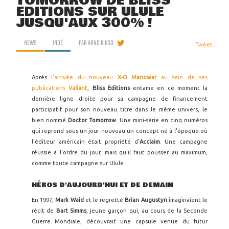
TOMORROW DE BLISS
EDITIONS SUR ULULE
JUSQU'AUX 300% !
NEWS
INDÉ
PAR
ARNO KIKOO
Tweet
Après
l'arrivée du nouveau
X-O Manowar
au sein de ses
publications
Valiant
,
Bliss Editions
entame en ce moment la
dernière ligne droite pour sa campagne de financement
participatif pour son nouveau titre dans le même univers, le
bien nommé
Doctor Tomorrow
. Une mini-série en cinq numéros
qui reprend sous un jour nouveau un concept né à l'époque où
l'éditeur américain était propriété d'
Acclaim
. Une campagne
réussie à l'ordre du jour, mais qu'il faut pousser au maximum,
comme toute campagne sur Ulule.
HÉROS D'AUJOURD'HUI ET DE DEMAIN
En 1997,
Mark Waid
et le regretté
Brian Augustyn
imaginaient le
récit de
Bart Simms
, jeune garçon qui, au cours de la Seconde
Guerre Mondiale, découvrait une capsule venue du futur