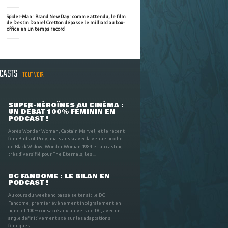
Spider-Man : Brand New Day : comme attendu, le film
de Destin Daniel Cretton dépasse le milliard au box-
office en un temps record
DCASTS
TOUT VOIR
SUPER-HÉROÏNES AU CINÉMA :
UN DÉBAT 100% FÉMININ EN
PODCAST !
Après Wonder Woman, Captain Marvel, et le récent
film Birds of Prey, mais aussi avec la venue proche
de Black Widow, Wonder Woman 1984 et un casting
très diversifié pour The Eternals, les ...
DC FANDOME : LE BILAN EN
PODCAST !
Au cours du weekend passé se tenait le DC
Fandome, premier évènement intégralement en
ligne et 100% consacré aux univers de DC, avec un
angle définitivement axé sur les adaptations
filmiques ...