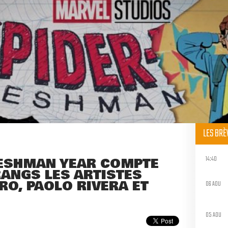
LES BR
14:40
RESHMAN YEAR COMPTE
RANGS LES ARTISTES
O, PAOLO RIVERA ET
06 AOU
05 AOU