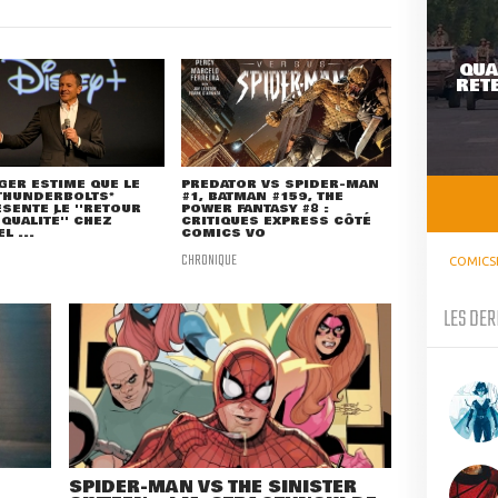
QUA
RETE
GER ESTIME QUE LE
PREDATOR VS SPIDER-MAN
THUNDERBOLTS*
#1, BATMAN #159, THE
SENTE LE ''RETOUR
POWER FANTASY #8 :
 QUALITÉ'' CHEZ
CRITIQUES EXPRESS CÔTÉ
L ...
COMICS VO
CHRONIQUE
COMICS
LES DER
SPIDER-MAN VS THE SINISTER