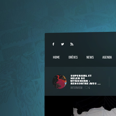
HOME
BRÈVES
NEWS
AGENDA
SUPERGIRL ET
HELEN DE
WYNDHORN :
RENCONTRE AVEC ...
INTERVIEW
4