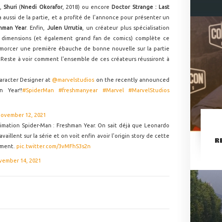
),
Shuri
(
Nnedi Okorafor
, 2018) ou encore
Doctor Strange : Last
ra aussi de la partie, et a profité de l'annonce pour présenter un
hman Year
. Enfin,
Julen Urrutia
, un créateur plus spécialisation
is dimensions (et également grand fan de comics) complète ce
r amorcer une première ébauche de bonne nouvelle sur la partie
 Reste à voir comment l'ensemble de ces créateurs réussiront à
haracter Designer at
@marvelstudios
on the recently announced
n Year!!
#SpiderMan
#freshmanyear
#Marvel
#MarvelStudios
ovember 12, 2021
animation Spider-Man : Freshman Year. On sait déjà que Leonardo
vaillent sur la série et on voit enfin avoir l'origin story de cette
R
ément.
pic.twitter.com/3vMFhS3s2n
vember 14, 2021