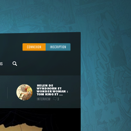
CONNEXION
INSCRIPTION
US
HELEN DE
WYNDHORN ET
WONDER WOMAN :
TOM KING ET ...
INTERVIEW
3