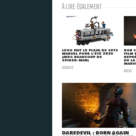
À LIRE ÉGALEMENT
LEGO FAIT LE PLEIN DE SETS
BOB I
MARVEL POUR L'ÉTÉ 2025
FILM 
(AVEC BEAUCOUP DE
REPRÉ
SPIDER-MAN)
DE LA
MARVE
GOODIES
BRÈVE
DAREDEVIL : BORN AGAIN