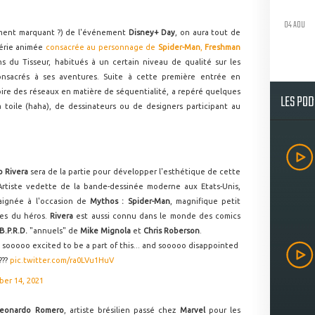
04 AOU
oment marquant ?) de l'événement
Disney+ Day
, on aura tout de
érie animée
consacrée au personnage de
Spider-Man
,
Freshman
s du Tisseur, habitués à un certain niveau de qualité sur les
onsacrés à ses aventures. Suite à cette première entrée en
oire des réseaux en matière de séquentialité, a repéré quelques
LES PO
 toile (haha), de dessinateurs ou de designers participant au
o Rivera
sera de la partie pour développer l'esthétique de cette
Artiste vedette de la bande-dessinée moderne aux Etats-Unis,
raignée à l'occasion de
Mythos : Spider-Man
, magnifique petit
nes du héros.
Rivera
est aussi connu dans le monde des comics
B.P.R.D.
"annuels" de
Mike Mignola
et
Chris Roberson
.
'm sooooo excited to be a part of this... and sooooo disappointed
???
pic.twitter.com/ra0LVu1HuV
er 14, 2021
eonardo Romero
, artiste brésilien passé chez
Marvel
pour les