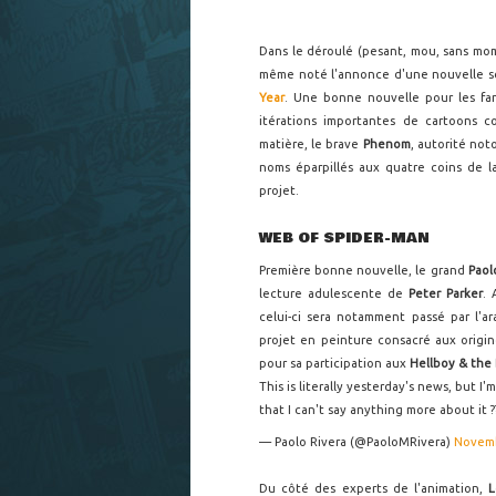
Dans le déroulé (pesant, mou, sans m
même noté l'annonce d'une nouvelle s
Year
. Une bonne nouvelle pour les fan
itérations importantes de cartoons c
matière, le brave
Phenom
, autorité not
noms éparpillés aux quatre coins de la
projet.
WEB OF SPIDER-MAN
Première bonne nouvelle, le grand
Paol
lecture adulescente de
Peter Parker
. 
celui-ci sera notamment passé par l'a
projet en peinture consacré aux origi
pour sa participation aux
Hellboy & the 
This is literally yesterday's news, but I
that I can't say anything more about it ?
— Paolo Rivera (@PaoloMRivera)
Novemb
Du côté des experts de l'animation,
L