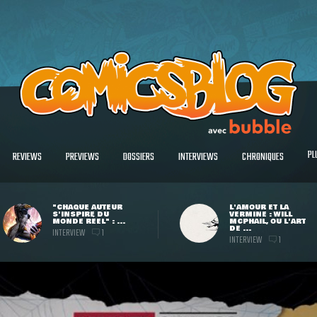
PL
REVIEWS
PREVIEWS
DOSSIERS
INTERVIEWS
CHRONIQUES
"CHAQUE AUTEUR
L'AMOUR ET LA
S'INSPIRE DU
VERMINE : WILL
MONDE RÉEL" : ...
MCPHAIL, OU L'ART
DE ...
INTERVIEW
1
INTERVIEW
1