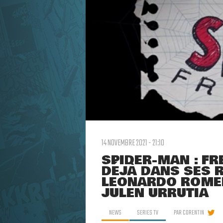
14 NOVEMBRE 2021 - 21:10
SPIDER-MAN : F
DÉJÀ DANS SES 
LEONARDO ROMER
JULEN URRUTIA
NEWS
SERIES TV
PAR
CORENTIN