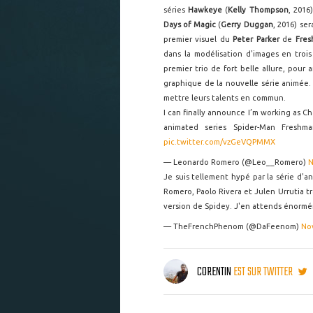
séries
Hawkeye
(
Kelly Thompson
, 2016
Days of Magic
(
Gerry Duggan
, 2016) se
premier visuel du
Peter Parker
de
Fres
dans la modélisation d'images en tro
premier trio de fort belle allure, pou
graphique de la nouvelle série animée.
mettre leurs talents en commun.
I can finally announce I’m working as C
animated series Spider-Man Freshma
pic.twitter.com/vzGeVQPMMX
— Leonardo Romero (@Leo__Romero)
N
Je suis tellement hypé par la série d'
Romero, Paolo Rivera et Julen Urrutia tra
version de Spidey. J'en attends énorm
— TheFrenchPhenom (@DaFeenom)
No
CORENTIN
EST SUR TWITTER