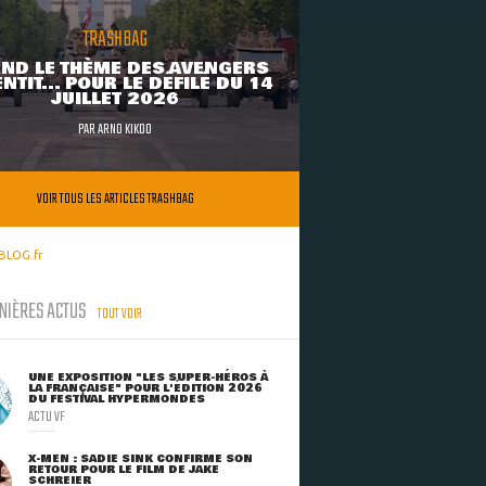
TRASHBAG
ND LE THÈME DES AVENGERS
NTIT... POUR LE DÉFILÉ DU 14
JUILLET 2026
PAR
ARNO KIKOO
VOIR TOUS LES ARTICLES TRASHBAG
BLOG.fr
NIÈRES ACTUS
TOUT VOIR
UNE EXPOSITION "LES SUPER-HÉROS À
LA FRANÇAISE" POUR L'ÉDITION 2026
DU FESTIVAL HYPERMONDES
ACTU VF
X-MEN : SADIE SINK CONFIRME SON
RETOUR POUR LE FILM DE JAKE
SCHREIER