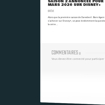
SAISON 2 ANNONCÉE POUR
MARS 2026 SUR DISNEY+
BRÈVE
Alors que la première saison de Daredevil : Born Again
s'achever sur Disney+, se pose évidemment la questio
la série ...
COMMENTAIRES
(
0
)
Vous devez être connecté pour participer