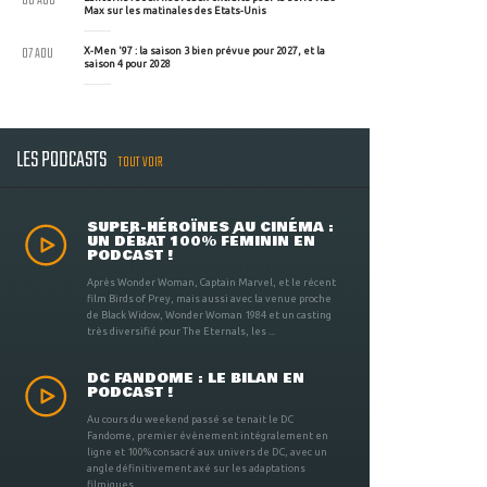
08 AOU
Max sur les matinales des Etats-Unis
07 AOU
X-Men '97 : la saison 3 bien prévue pour 2027, et la
saison 4 pour 2028
LES PODCASTS
TOUT VOIR
SUPER-HÉROÏNES AU CINÉMA :
UN DÉBAT 100% FÉMININ EN
PODCAST !
Après Wonder Woman, Captain Marvel, et le récent
film Birds of Prey, mais aussi avec la venue proche
de Black Widow, Wonder Woman 1984 et un casting
très diversifié pour The Eternals, les ...
DC FANDOME : LE BILAN EN
PODCAST !
Au cours du weekend passé se tenait le DC
Fandome, premier évènement intégralement en
ligne et 100% consacré aux univers de DC, avec un
angle définitivement axé sur les adaptations
filmiques ...