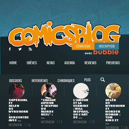
CONNEXION
INSCRIPTION
HOME
BRÈVES
NEWS
AGENDA
REVIEWS
PREVIEWS
PLUS
DOSSIERS
INTERVIEWS
CHRONIQUES
SUPERGIRL
"CHAQUE
L'AMOUR
HELEN
ET
AUTEUR
ET LA
DE
HELEN
S'INSPIRE
VERMINE
WYNDHORN
DE
DU
: WILL
ET
WYNDHORN
MONDE
MCPHAIL,
WONDER
:
RÉEL" :
OU L'ART
WOMAN :
RENCONTRE
...
DE ...
TOM
AVEC ...
KING ET
INTERVIEW
INTERVIEW
1
1
...
INTERVIEW
4
INTERVIEW
3