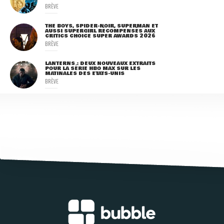
BRÈVE
THE BOYS, SPIDER-NOIR, SUPERMAN ET
AUSSI SUPERGIRL RÉCOMPENSÉS AUX
CRITICS CHOICE SUPER AWARDS 2026
BRÈVE
LANTERNS : DEUX NOUVEAUX EXTRAITS
POUR LA SÉRIE HBO MAX SUR LES
MATINALES DES ETATS-UNIS
BRÈVE