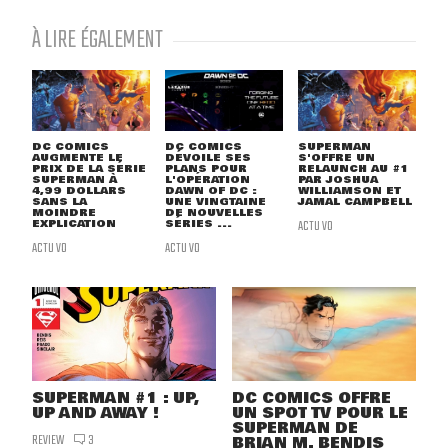
À LIRE ÉGALEMENT
DC COMICS
DC COMICS
SUPERMAN
AUGMENTE LE
DÉVOILE SES
S'OFFRE UN
PRIX DE LA SÉRIE
PLANS POUR
RELAUNCH AU #1
SUPERMAN À
L'OPÉRATION
PAR JOSHUA
4,99 DOLLARS
DAWN OF DC :
WILLIAMSON ET
SANS LA
UNE VINGTAINE
JAMAL CAMPBELL
MOINDRE
DE NOUVELLES
EXPLICATION
SÉRIES ...
ACTU VO
ACTU VO
ACTU VO
SUPERMAN #1 : UP,
DC COMICS OFFRE
UP AND AWAY !
UN SPOT TV POUR LE
SUPERMAN DE
REVIEW
3
BRIAN M. BENDIS