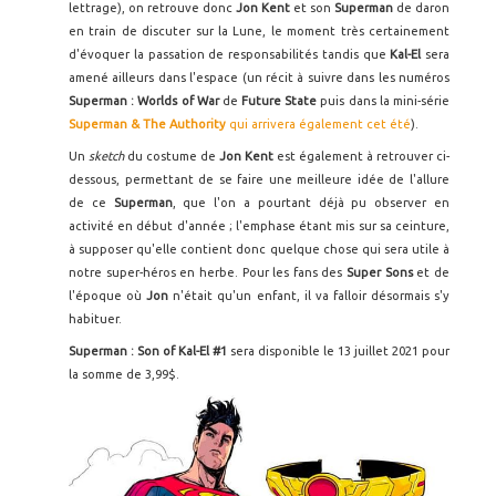
lettrage), on retrouve donc
Jon Kent
et son
Superman
de daron
en train de discuter sur la Lune, le moment très certainement
d'évoquer la passation de responsabilités tandis que
Kal-El
sera
amené ailleurs dans l'espace (un récit à suivre dans les numéros
Superman : Worlds of War
de
Future State
puis dans la mini-série
Superman & The Authority
qui arrivera également cet été
).
Un
sketch
du costume de
Jon Kent
est également à retrouver ci-
dessous, permettant de se faire une meilleure idée de l'allure
de ce
Superman
, que l'on a pourtant déjà pu observer en
activité en début d'année ; l'emphase étant mis sur sa ceinture,
à supposer qu'elle contient donc quelque chose qui sera utile à
notre super-héros en herbe. Pour les fans des
Super Sons
et de
l'époque où
Jon
n'était qu'un enfant, il va falloir désormais s'y
habituer.
Superman : Son of Kal-El #1
sera disponible le 13 juillet 2021 pour
la somme de 3,99$.