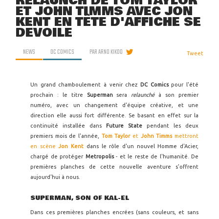
RELAUNCH DE TOM TAYLOR
ET JOHN TIMMS AVEC JON
KENT EN TÊTE D'AFFICHE SE
DÉVOILE
NEWS
DC COMICS
PAR
ARNO KIKOO
Tweet
Un grand chamboulement à venir chez
DC Comics
pour l'été
prochain : le titre
Superman
sera
relaunché
à son premier
numéro, avec un changement d'équipe créative, et une
direction elle aussi fort différente. Se basant en effet sur la
continuité installée dans
Future State
pendant les deux
premiers mois de l'année,
Tom Taylor
et
John Timms
mettront
en scène
Jon Kent
dans le rôle d'un nouvel Homme d'Acier,
chargé de protéger
Metropolis
- et le reste de l'humanité. De
premières planches de cette nouvelle aventure s'offrent
aujourd'hui à nous.
SUPERMAN, SON OF KAL-EL
Dans ces premières planches encrées (sans couleurs, et sans