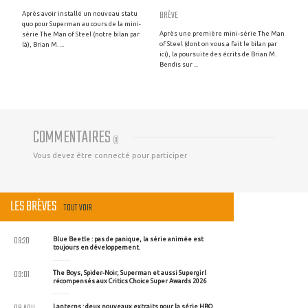
BRÈVE
Après avoir installé un nouveau statu
quo pour Superman au cours de la mini-
Après une première mini-série The Man
série The Man of Steel (notre bilan par
of Steel (dont on vous a fait le bilan par
là), Brian M. ...
ici), la poursuite des écrits de Brian M.
Bendis sur ...
COMMENTAIRES
(
0
)
Vous devez être connecté pour participer
LES BRÈVES
TOUT VOIR
09:20
Blue Beetle : pas de panique, la série animée est
toujours en développement.
09:01
The Boys, Spider-Noir, Superman et aussi Supergirl
récompensés aux Critics Choice Super Awards 2026
Lanterns : deux nouveaux extraits pour la série HBO