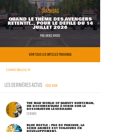
TRASHBAG
QUAND LE THÈME DES AVENGERS
RETENTIT... POUR LE DÉFILÉ DU 14
JUILLET 2026
PAR
ARNO KIKOO
VOIR TOUS LES ARTICLES TRASHBAG
COMICSBLOG.fr
LES DERNIÈRES ACTUS
TOUT VOIR
THE MAD WORLD OF HARVEY KURTZMAN,
UN DOCUMENTAIRE À VENIR SUR LE
DESSINATEUR LÉGENDAIRE
ECRANS
BLUE BEETLE : PAS DE PANIQUE, LA
SÉRIE ANIMÉE EST TOUJOURS EN
DÉVELOPPEMENT.