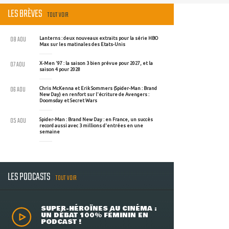
LES BRÈVES
TOUT VOIR
08 AOU
Lanterns : deux nouveaux extraits pour la série HBO
Max sur les matinales des Etats-Unis
07 AOU
X-Men '97 : la saison 3 bien prévue pour 2027, et la
saison 4 pour 2028
06 AOU
Chris McKenna et Erik Sommers (Spider-Man : Brand
New Day) en renfort sur l'écriture de Avengers :
Doomsday et Secret Wars
05 AOU
Spider-Man : Brand New Day : en France, un succès
record aussi avec 3 millions d'entrées en une
semaine
LES PODCASTS
TOUT VOIR
SUPER-HÉROÏNES AU CINÉMA :
UN DÉBAT 100% FÉMININ EN
PODCAST !