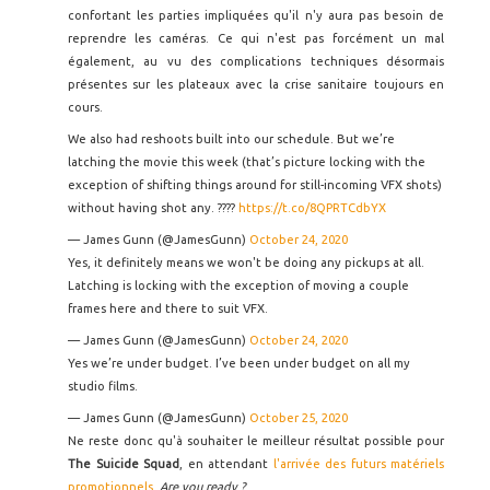
confortant les parties impliquées qu'il n'y aura pas besoin de
reprendre les caméras. Ce qui n'est pas forcément un mal
également, au vu des complications techniques désormais
présentes sur les plateaux avec la crise sanitaire toujours en
cours.
We also had reshoots built into our schedule. But we’re
latching the movie this week (that’s picture locking with the
exception of shifting things around for still-incoming VFX shots)
without having shot any. ????
https://t.co/8QPRTCdbYX
— James Gunn (@JamesGunn)
October 24, 2020
Yes, it definitely means we won't be doing any pickups at all.
Latching is locking with the exception of moving a couple
frames here and there to suit VFX.
— James Gunn (@JamesGunn)
October 24, 2020
Yes we’re under budget. I’ve been under budget on all my
studio films.
— James Gunn (@JamesGunn)
October 25, 2020
Ne reste donc qu'à souhaiter le meilleur résultat possible pour
The Suicide Squad
, en attendant
l'arrivée des futurs matériels
promotionnels
.
Are you ready ?