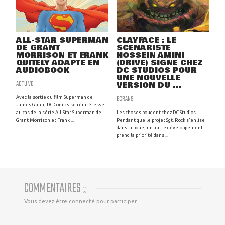
ALL-STAR SUPERMAN
CLAYFACE : LE
DE GRANT
SCÉNARISTE
MORRISON ET FRANK
HOSSEIN AMINI
QUITELY ADAPTÉ EN
(DRIVE) SIGNE CHEZ
AUDIOBOOK
DC STUDIOS POUR
UNE NOUVELLE
ACTU VO
VERSION DU ...
ECRANS
Avec la sortie du film Superman de
James Gunn, DC Comics se réintéresse
au cas de la série All-Star Superman de
Les choses bougent chez DC Studios.
Grant Morrison et Frank ...
Pendant que le projet Sgt. Rock s'enlise
dans la boue, un autre développement
prend la priorité dans ...
COMMENTAIRES
(
0
)
Vous devez être connecté pour participer