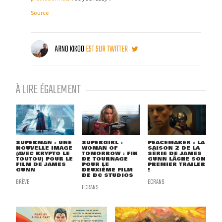
Source
ARNO KIKOO
EST SUR TWITTER
À LIRE ÉGALEMENT
SUPERMAN : UNE
SUPERGIRL :
PEACEMAKER : LA
NOUVELLE IMAGE
WOMAN OF
SAISON 2 DE LA
(AVEC KRYPTO LE
TOMORROW : FIN
SÉRIE DE JAMES
TOUTOU) POUR LE
DE TOURNAGE
GUNN LÂCHE SON
FILM DE JAMES
POUR LE
PREMIER TRAILER
GUNN
DEUXIÈME FILM
!
DE DC STUDIOS
BRÈVE
ECRANS
ECRANS