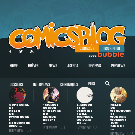
CONNEXION
INSCRIPTION
HOME
BRÈVES
NEWS
AGENDA
REVIEWS
PREVIEWS
PLUS
DOSSIERS
INTERVIEWS
CHRONIQUES
SUPERGIRL
"CHAQUE
L'AMOUR
HELEN
ET
AUTEUR
ET LA
DE
HELEN
S'INSPIRE
VERMINE
WYNDHORN
DE
DU
: WILL
ET
WYNDHORN
MONDE
MCPHAIL,
WONDER
:
RÉEL" :
OU L'ART
WOMAN :
RENCONTRE
...
DE ...
TOM
AVEC ...
KING ET
INTERVIEW
INTERVIEW
1
1
...
INTERVIEW
4
INTERVIEW
3