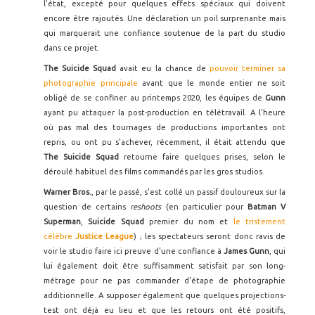
l'état, excepté pour quelques effets spéciaux qui doivent
encore être rajoutés. Une déclaration un poil surprenante mais
qui marquerait une confiance soutenue de la part du studio
dans ce projet.
The Suicide Squad
avait eu la chance de
pouvoir terminer sa
photographie principale
avant que le monde entier ne soit
obligé de se confiner au printemps 2020, les équipes de
Gunn
ayant pu attaquer la post-production en télétravail. A l'heure
où pas mal des tournages de productions importantes ont
repris, ou ont pu s'achever, récemment, il était attendu que
The Suicide Squad
retourne faire quelques prises, selon le
déroulé habituel des films commandés par les gros studios.
Warner Bros.
, par le passé, s'est collé un passif douloureux sur la
question de certains
reshoots
(en particulier pour
Batman V
Superman
,
Suicide Squad
premier du nom et
le tristement
célèbre
Justice League
) ; les spectateurs seront donc ravis de
voir le studio faire ici preuve d'une confiance à
James Gunn
, qui
lui également doit être suffisamment satisfait par son long-
métrage pour ne pas commander d'étape de photographie
additionnelle. A supposer également que quelques projections-
test ont déjà eu lieu et que les retours ont été positifs,