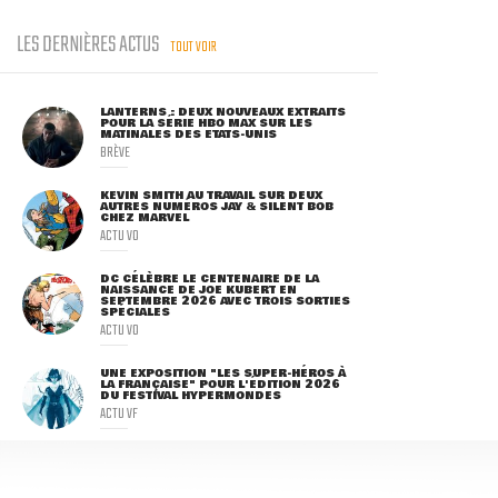
LES DERNIÈRES ACTUS
TOUT VOIR
LANTERNS : DEUX NOUVEAUX EXTRAITS
POUR LA SÉRIE HBO MAX SUR LES
MATINALES DES ETATS-UNIS
BRÈVE
KEVIN SMITH AU TRAVAIL SUR DEUX
AUTRES NUMÉROS JAY & SILENT BOB
CHEZ MARVEL
ACTU VO
DC CÉLÈBRE LE CENTENAIRE DE LA
NAISSANCE DE JOE KUBERT EN
SEPTEMBRE 2026 AVEC TROIS SORTIES
SPÉCIALES
ACTU VO
UNE EXPOSITION "LES SUPER-HÉROS À
LA FRANÇAISE" POUR L'ÉDITION 2026
DU FESTIVAL HYPERMONDES
ACTU VF