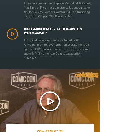
Après Wonder Woman, Captain Marvel, et le récent
film Birds of Prey, mais aussi avec la venue proche
de Black Widow, Wonder Woman 1984 et un casting
très diversifié pour The Eternals, les ...
DC FANDOME : LE BILAN EN
PODCAST !
Au cours du weekend passé se tenait le DC
Fandome, premier évènement intégralement en
ligne et 100% consacré aux univers de DC, avec un
angle définitivement axé sur les adaptations
filmiques ...