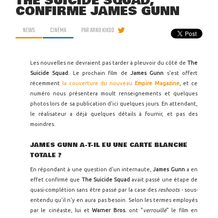
THE SUICIDE SQUAD,
CONFIRME JAMES GUNN
NEWS
CINÉMA
PAR
ARNO KIKOO
Les nouvelles ne devraient pas tarder à pleuvoir du côté de
The
Suicide Squad
. Le prochain film de
James Gunn
s'est offert
récemment
la couverture du nouveau
Empire Magazine
, et ce
numéro nous présentera moult renseignements et quelques
photos lors de sa publication d'ici quelques jours. En attendant,
le réalisateur a déjà quelques détails à fournir, et pas des
moindres.
JAMES GUNN A-T-IL EU UNE CARTE BLANCHE
TOTALE ?
En répondant à une question d'un internaute,
James Gunn
a en
effet confirmé que
The Suicide Squad
avait passé une étape de
quasi-complétion sans être passé par la case des
reshoots
- sous-
entendu qu'il n'y en aura pas besoin. Selon les termes employés
par le cinéaste, lui et
Warner Bros.
ont "
verrouillé
" le film en