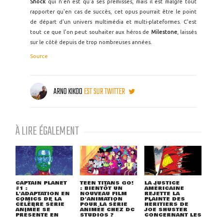
Shock
qui n'en est qu'à ses prémisses, mais il est malgré tout
rapporter qu'en cas de succès, cet opus pourrait être le point
de départ d'un univers multimédia et multi-plateformes. C'est
tout ce que l'on peut souhaiter aux héros de
Milestone
, laissés
sur le côté depuis de trop nombreuses années.
Source
ARNO KIKOO
EST SUR TWITTER
À LIRE ÉGALEMENT
CAPTAIN PLANET
TEEN TITANS GO!
LA JUSTICE
#1 :
: BIENTÔT UN
AMÉRICAINE
L'ADAPTATION EN
NOUVEAU FILM
REJETTE LA
COMICS DE LA
D'ANIMATION
PLAINTE DES
CÉLÈBRE SÉRIE
POUR LA SÉRIE
HÉRITIERS DE
ANIMÉE SE
ANIMÉE CHEZ DC
JOE SHUSTER
PRÉSENTE EN
STUDIOS ?
CONCERNANT LES