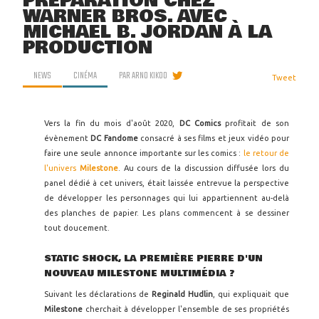
PRÉPARATION CHEZ
WARNER BROS. AVEC
MICHAEL B. JORDAN À LA
PRODUCTION
NEWS
CINÉMA
PAR
ARNO KIKOO
Tweet
Vers la fin du mois d'août 2020,
DC Comics
profitait de son
évènement
DC Fandome
consacré à ses films et jeux vidéo pour
faire une seule annonce importante sur les comics :
le retour de
l'univers
Milestone
. Au cours de la discussion diffusée lors du
panel dédié à cet univers, était laissée entrevue la perspective
de développer les personnages qui lui appartiennent au-delà
des planches de papier. Les plans commencent à se dessiner
tout doucement.
STATIC SHOCK, LA PREMIÈRE PIERRE D'UN
NOUVEAU MILESTONE MULTIMÉDIA ?
Suivant les déclarations de
Reginald Hudlin
, qui expliquait que
Milestone
cherchait à développer l'ensemble de ses propriétés