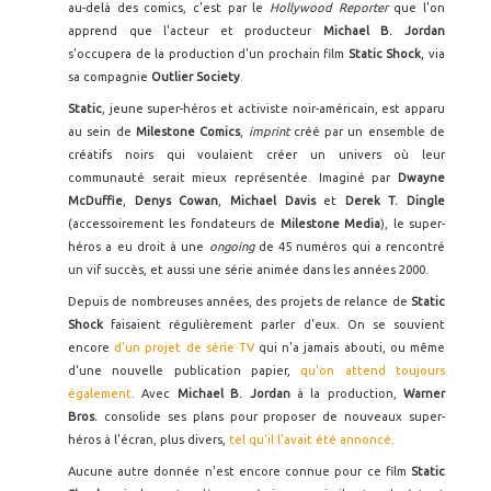
au-delà des comics, c'est par le
Hollywood Reporter
que l'on
apprend que l'acteur et producteur
Michael B. Jordan
s'occupera de la production d'un prochain film
Static Shock
, via
sa compagnie
Outlier Society
.
Static
, jeune super-héros et activiste noir-américain, est apparu
au sein de
Milestone Comics
,
imprint
créé par un ensemble de
créatifs noirs qui voulaient créer un univers où leur
communauté serait mieux représentée. Imaginé par
Dwayne
McDuffie
,
Denys Cowan
,
Michael Davis
et
Derek T. Dingle
(accessoirement les fondateurs de
Milestone Media
), le super-
héros a eu droit à une
ongoing
de 45 numéros qui a rencontré
un vif succès, et aussi une série animée dans les années 2000.
Depuis de nombreuses années, des projets de relance de
Static
Shock
faisaient régulièrement parler d'eux. On se souvient
encore
d'un projet de série TV
qui n'a jamais abouti, ou même
d'une nouvelle publication papier,
qu'on attend toujours
également
. Avec
Michael B. Jordan
à la production,
Warner
Bros.
consolide ses plans pour proposer de nouveaux super-
héros à l'écran, plus divers,
tel qu'il l'avait été annoncé
.
Aucune autre donnée n'est encore connue pour ce film
Static