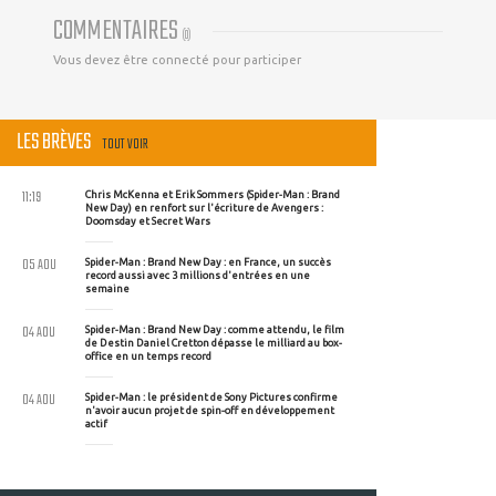
COMMENTAIRES
(
0
)
Vous devez être connecté pour participer
LES BRÈVES
TOUT VOIR
11:19
Chris McKenna et Erik Sommers (Spider-Man : Brand
New Day) en renfort sur l'écriture de Avengers :
Doomsday et Secret Wars
05 AOU
Spider-Man : Brand New Day : en France, un succès
record aussi avec 3 millions d'entrées en une
semaine
04 AOU
Spider-Man : Brand New Day : comme attendu, le film
de Destin Daniel Cretton dépasse le milliard au box-
office en un temps record
04 AOU
Spider-Man : le président de Sony Pictures confirme
n'avoir aucun projet de spin-off en développement
actif