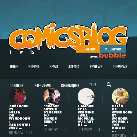
CONNEXION
INSCRIPTION
HOME
BRÈVES
NEWS
AGENDA
REVIEWS
PREVIEWS
PLUS
DOSSIERS
INTERVIEWS
CHRONIQUES
SUPERGIRL
"CHAQUE
L'AMOUR
HELEN
ET
AUTEUR
ET LA
DE
HELEN
S'INSPIRE
VERMINE
WYNDHORN
DE
DU
: WILL
ET
WYNDHORN
MONDE
MCPHAIL,
WONDER
:
RÉEL" :
OU L'ART
WOMAN :
RENCONTRE
...
DE ...
TOM
AVEC ...
KING ET
INTERVIEW
INTERVIEW
1
1
...
INTERVIEW
4
INTERVIEW
3