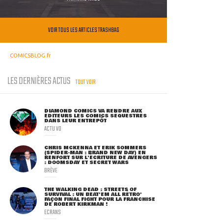
VOIR TOUS LES ARTICLES TRASHBAG
COMICSBLOG.fr
LES DERNIÈRES ACTUS
TOUT VOIR
DIAMOND COMICS VA RENDRE AUX
ÉDITEURS LES COMICS SÉQUESTRÉS
DANS LEUR ENTREPÔT
ACTU VO
CHRIS MCKENNA ET ERIK SOMMERS
(SPIDER-MAN : BRAND NEW DAY) EN
RENFORT SUR L'ÉCRITURE DE AVENGERS
: DOOMSDAY ET SECRET WARS
BRÈVE
THE WALKING DEAD : STREETS OF
SURVIVAL : UN BEAT'EM ALL RÉTRO'
FAÇON FINAL FIGHT POUR LA FRANCHISE
DE ROBERT KIRKMAN !
ECRANS