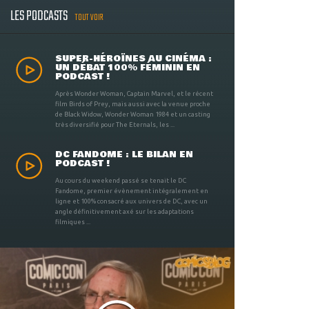
LES PODCASTS
TOUT VOIR
SUPER-HÉROÏNES AU CINÉMA :
UN DÉBAT 100% FÉMININ EN
PODCAST !
Après Wonder Woman, Captain Marvel, et le récent
film Birds of Prey, mais aussi avec la venue proche
de Black Widow, Wonder Woman 1984 et un casting
très diversifié pour The Eternals, les ...
DC FANDOME : LE BILAN EN
PODCAST !
Au cours du weekend passé se tenait le DC
Fandome, premier évènement intégralement en
ligne et 100% consacré aux univers de DC, avec un
angle définitivement axé sur les adaptations
filmiques ...