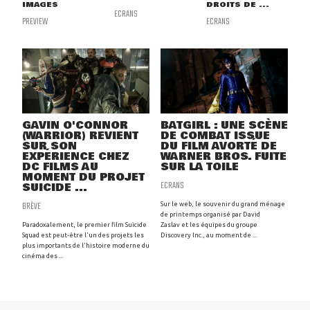
IMAGES
DROITS DE ...
ECRANS
PREVIEW
ECRANS
GAVIN O'CONNOR
BATGIRL : UNE SCÈNE
(WARRIOR) REVIENT
DE COMBAT ISSUE
SUR SON
DU FILM AVORTÉ DE
EXPÉRIENCE CHEZ
WARNER BROS. FUITE
DC FILMS AU
SUR LA TOILE
MOMENT DU PROJET
ECRANS
SUICIDE ...
BRÈVE
Sur le web, le souvenir du grand ménage
de printemps organisé par David
Paradoxalement, le premier film Suicide
Zaslav et les équipes du groupe
Squad est peut-être l'un des projets les
Discovery Inc., au moment de ...
plus importants de l'histoire moderne du
cinéma des ...