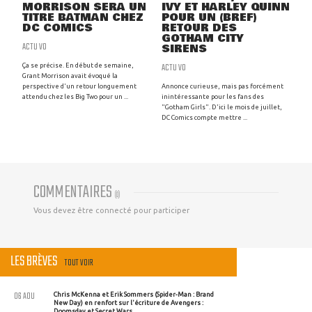
MORRISON SERA UN
IVY ET HARLEY QUINN
TITRE BATMAN CHEZ
POUR UN (BREF)
DC COMICS
RETOUR DES
GOTHAM CITY
ACTU VO
SIRENS
ACTU VO
Ça se précise. En début de semaine,
Grant Morrison avait évoqué la
perspective d'un retour longuement
Annonce curieuse, mais pas forcément
attendu chez les Big Two pour un ...
inintéressante pour les fans des
"Gotham Girls". D'ici le mois de juillet,
DC Comics compte mettre ...
COMMENTAIRES
(
0
)
Vous devez être connecté pour participer
LES BRÈVES
TOUT VOIR
06 AOU
Chris McKenna et Erik Sommers (Spider-Man : Brand
New Day) en renfort sur l'écriture de Avengers :
Doomsday et Secret Wars