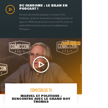
DC FANDOME : LE BILAN EN
PODCAST !
Au cours du weekend passé se tenait le DC
Fandome, premier évènement intégralement en
ligne et 100% consacré aux univers de DC, avec un
angle définitivement axé sur les adaptations
filmiques ...
COMICSBLOG TV
MARVEL ET POLITIQUE :
RENCONTRE AVEC LE GRAND ROY
THOMAS