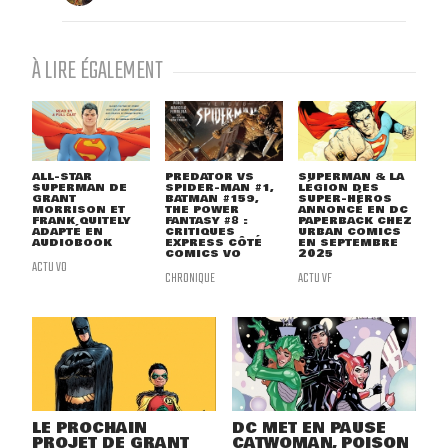
À LIRE ÉGALEMENT
ALL-STAR
PREDATOR VS
SUPERMAN & LA
SUPERMAN DE
SPIDER-MAN #1,
LÉGION DES
GRANT
BATMAN #159,
SUPER-HÉROS
MORRISON ET
THE POWER
ANNONCÉ EN DC
FRANK QUITELY
FANTASY #8 :
PAPERBACK CHEZ
ADAPTÉ EN
CRITIQUES
URBAN COMICS
AUDIOBOOK
EXPRESS CÔTÉ
EN SEPTEMBRE
COMICS VO
2025
ACTU VO
CHRONIQUE
ACTU VF
LE PROCHAIN
DC MET EN PAUSE
PROJET DE GRANT
CATWOMAN, POISON