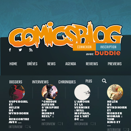
CONNEXION
INSCRIPTION
HOME
BRÈVES
NEWS
AGENDA
REVIEWS
PREVIEWS
PLUS
DOSSIERS
INTERVIEWS
CHRONIQUES
SUPERGIRL
"CHAQUE
L'AMOUR
HELEN
ET
AUTEUR
ET LA
DE
HELEN
S'INSPIRE
VERMINE
WYNDHORN
DE
DU
: WILL
ET
WYNDHORN
MONDE
MCPHAIL,
WONDER
:
RÉEL" :
OU L'ART
WOMAN :
RENCONTRE
...
DE ...
TOM
AVEC ...
KING ET
INTERVIEW
INTERVIEW
1
1
...
INTERVIEW
4
INTERVIEW
3