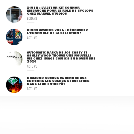
X-MEN : L'ACTEUR KIT CONNOR
EMBAUCHÉ POUR LE RÔLE DE CYCLOPS
CHEZ MARVEL STUDIOS
ECRANS
RINGO AWARDS 2026 : DÉCOUVREZ
L'ENSEMBLE DE LA SÉLECTION !
ACTU VO
AUTOMATIC KAFKA DE JOE CASEY ET
ASHLEY WOOD TROUVE UNE NOUVELLE
VIE CHEZ IMAGE COMICS EN NOVEMBRE
2026
ACTU VO
DIAMOND COMICS VA RENDRE AUX
ÉDITEURS LES COMICS SÉQUESTRÉS
DANS LEUR ENTREPÔT
ACTU VO