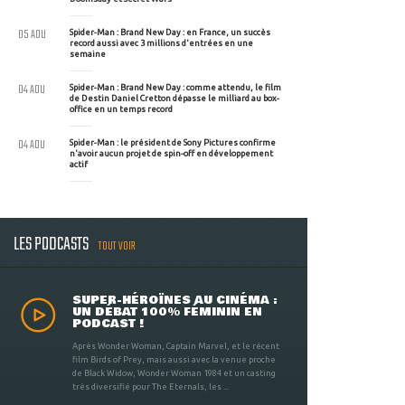
05 AOU
Spider-Man : Brand New Day : en France, un succès
record aussi avec 3 millions d'entrées en une
semaine
04 AOU
Spider-Man : Brand New Day : comme attendu, le film
de Destin Daniel Cretton dépasse le milliard au box-
office en un temps record
04 AOU
Spider-Man : le président de Sony Pictures confirme
n'avoir aucun projet de spin-off en développement
actif
LES PODCASTS
TOUT VOIR
SUPER-HÉROÏNES AU CINÉMA :
UN DÉBAT 100% FÉMININ EN
PODCAST !
Après Wonder Woman, Captain Marvel, et le récent
film Birds of Prey, mais aussi avec la venue proche
de Black Widow, Wonder Woman 1984 et un casting
très diversifié pour The Eternals, les ...