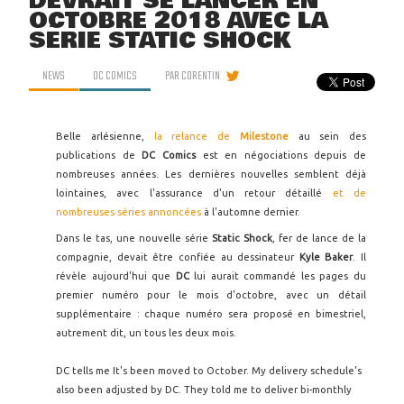
DEVRAIT SE LANCER EN
OCTOBRE 2018 AVEC LA
SÉRIE STATIC SHOCK
NEWS
DC COMICS
PAR
CORENTIN
Belle arlésienne,
la relance de
Milestone
au sein des
publications de
DC Comics
est en négociations depuis de
nombreuses années. Les dernières nouvelles semblent déjà
lointaines, avec l'assurance d'un retour détaillé
et de
nombreuses séries annoncées
à l'automne dernier.
Dans le tas, une nouvelle série
Static Shock
, fer de lance de la
compagnie, devait être confiée au dessinateur
Kyle Baker
. Il
révèle aujourd'hui que
DC
lui aurait commandé les pages du
premier numéro pour le mois d'octobre, avec un détail
supplémentaire : chaque numéro sera proposé en bimestriel,
autrement dit, un tous les deux mois.
DC tells me It's been moved to October. My delivery schedule's
also been adjusted by DC. They told me to deliver bi-monthly