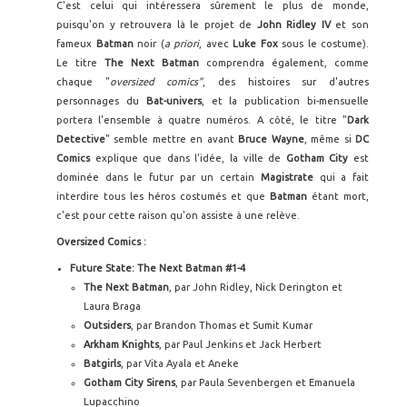
C'est celui qui intéressera sûrement le plus de monde,
puisqu'on y retrouvera là le projet de
John Ridley IV
et son
fameux
Batman
noir (
a priori
, avec
Luke Fox
sous le costume).
Le titre
The Next Batman
comprendra également, comme
chaque "
oversized comics"
, des histoires sur d'autres
personnages du
Bat-univers
, et la publication bi-mensuelle
portera l'ensemble à quatre numéros. A côté, le titre "
Dark
Detective
" semble mettre en avant
Bruce Wayne
, même si
DC
Comics
explique que dans l'idée, la ville de
Gotham City
est
dominée dans le futur par un certain
Magistrate
qui a fait
interdire tous les héros costumés et que
Batman
étant mort,
c'est pour cette raison qu'on assiste à une relève.
Oversized Comics :
Future State: The Next Batman #1-4
The Next Batman
, par John Ridley, Nick Derington et
Laura Braga
Outsiders
, par Brandon Thomas et Sumit Kumar
Arkham Knights
, par Paul Jenkins et Jack Herbert
Batgirls
, par Vita Ayala et Aneke
Gotham City Sirens
, par Paula Sevenbergen et Emanuela
Lupacchino