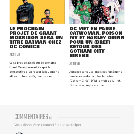
LE PROCHAIN
DC MET EN PAUSE
PROJET DE GRANT
CATWOMAN, POISON
MORRISON SERA UN
IVY ET HARLEY QUINN
TITRE BATMAN CHEZ
POUR UN (BREF)
DC COMICS
RETOUR DES
GOTHAM CITY
ACTU VO
SIRENS
ACTU VO
Ça se précise. En début de semaine,
Grant Morrison avait évoqué la
perspective d'un retour longuement
Annonce curieuse, mais pas forcément
attendu chez les Big Two pour un ...
inintéressante pour les fans des
"Gotham Girls". D'ici le mois de juillet,
DC Comics compte mettre ...
COMMENTAIRES
(
2
)
Vous devez être connecté pour participer