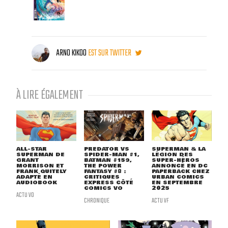
ARNO KIKOO
EST SUR TWITTER
À LIRE ÉGALEMENT
ALL-STAR
PREDATOR VS
SUPERMAN & LA
SUPERMAN DE
SPIDER-MAN #1,
LÉGION DES
GRANT
BATMAN #159,
SUPER-HÉROS
MORRISON ET
THE POWER
ANNONCÉ EN DC
FRANK QUITELY
FANTASY #8 :
PAPERBACK CHEZ
ADAPTÉ EN
CRITIQUES
URBAN COMICS
AUDIOBOOK
EXPRESS CÔTÉ
EN SEPTEMBRE
COMICS VO
2025
ACTU VO
CHRONIQUE
ACTU VF