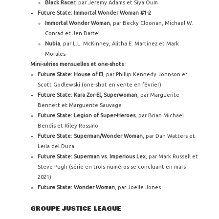
Black Racer
, par Jeremy Adams et Siya Oum
Future State: Immortal Wonder Woman #1-2
Immortal Wonder Woman
, par Becky Cloonan, Michael W.
Conrad et Jen Bartel
Nubia
, par L.L. McKinney, Alitha E. Martinez et Mark
Morales
Mini-séries mensuelles et one-shots :
Future State: House of El
, par Phillip Kennedy Johnson et
Scott Godlewski (one-shot en vente en février)
Future State: Kara Zor-El, Superwoman
, par Marguerite
Bennett et Marguerite Sauvage
Future State: Legion of Super-Heroes
, par Brian Michael
Bendis et Riley Rossmo
Future State: Superman/Wonder Woman
, par Dan Watters et
Leila del Duca
Future State: Superman vs. Imperious Lex
, par Mark Russell et
Steve Pugh (série en trois numéros se concluant en mars
2021)
Future State: Wonder Woman
, par Joëlle Jones
GROUPE JUSTICE LEAGUE