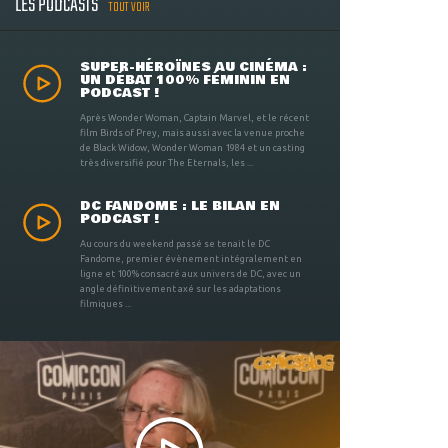
LES PODCASTS
TOUT VOIR
SUPER-HÉROÏNES AU CINÉMA :
UN DÉBAT 100% FÉMININ EN
PODCAST !
Après Wonder Woman, Captain Marvel, et le récent
film Birds of Prey, mais aussi avec la venue proche
de Black Widow, Wonder Woman 1984 et un casting
très diversifié pour The Eternals, les ...
DC FANDOME : LE BILAN EN
PODCAST !
Au cours du weekend passé se tenait le DC
Fandome, premier évènement intégralement en
ligne et 100% consacré aux univers de DC, avec un
angle définitivement axé sur les adaptations
filmiques ...