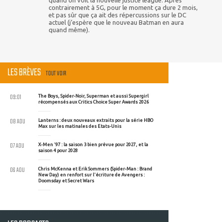
quand on voit la nouvelle justice league. Après
contrairement à 5G, pour le moment ça dure 2 mois,
et pas sûr que ça ait des répercussions sur le DC
actuel (j’espère que le nouveau Batman en aura
quand même).
LES BRÈVES
TOUT VOIR
09:01
The Boys, Spider-Noir, Superman et aussi Supergirl
récompensés aux Critics Choice Super Awards 2026
08 AOU
Lanterns : deux nouveaux extraits pour la série HBO
Max sur les matinales des Etats-Unis
07 AOU
X-Men '97 : la saison 3 bien prévue pour 2027, et la
saison 4 pour 2028
06 AOU
Chris McKenna et Erik Sommers (Spider-Man : Brand
New Day) en renfort sur l'écriture de Avengers :
Doomsday et Secret Wars