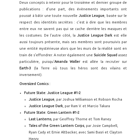
Deux concepts à retenir pour le troisième et dernier groupe de
publications : d'une part, des évènements importants ont
poussé à bâtir une toute nouvelle
Justice League
, basée sur le
respect des identités secrètes : c'est à dire que les membres
entre eux ne savent pas qui se cache derrière les masques et
les costumes. De l'autre côté, la
Justice League Dark
est elle
aussi toujours présente, mais ses membres sont poursuivis par
une entité mystérieuse alors que les murs de la réalité sont en
train de s'effondrer. A noter également une
Suicide Squad
assez
particulière, puisqu'
Amanda Waller
est allée la recruter sur
Earth-3
(la Terre où tous les héros sont des vilains et
inversement).
Oversized Comics :
Future State: Justice League #1-2
Justice League
, par Joshua Williamson et Robson Rocha
Justice League Dark
, par Ram V. et Marcio Takara
Future State: Green Lantern #1-2
Last Lanterns
, par Geoffrey Thorne et Tom Raney
Tales of the Green Lantern Corps
, par Josie Campbell,
Ryan Cady et Ernie Altbacker, avec Sami Basri et Clayton
Henry