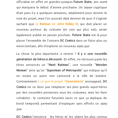
officialise en effet en grandes pompes
Future State
, son
event
qui marquera le début d'année prochaine. Un
teaser
cryptique
était paru il y a quelques semaines, simplement pour donner le
nom du projet, mais l'on pouvait déjà deviner de quoi il s'agirait
sachant que
le
Batman
de
John Ridley IV
, qui doit placer un
nouveau porteur du costume (et noir qui plus est), serait
également publié en janvier prochain.
Future State
est là pour
placer l'ensemble de l'univers
DC Comics
dans un futur plus ou
moins lointain, afin d'explorer un nouveau
statu quo
.
La chose la plus importante à retenir ?
Il y a une nouvelle
génération de héros à découvrir
. En effet, on retrouve parmi les
titres annoncés un "
Next Batman
", une nouvelle "
Wonder
Woman
" ainsi qu'un "
Superman of Metropolis
" qui indique qu'il
en existe un autre non cantonné à la ville de lumière.
Contrairement
à ce que le projet "
Generations
"
envisageait,
DC
Comics
ne va donc pas remplacer ses plus grands super-héros
par des nouvelles personnes sous les costumes, mais les faire
cohabiter - le contexte futuriste (avec ce que ça implique de
bond temporel) permettant d'expliquer sans efforts ce
statu
quo
.
DC Comics
l'annonce : les héros et les vilains les plus connus