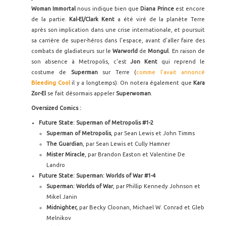
Woman Immortal
nous indique bien que
Diana Prince
est encore
de la partie.
Kal-El/Clark Kent
a été viré de la planète Terre
après son implication dans une crise internationale, et poursuit
sa carrière de super-héros dans l'espace, avant d'aller faire des
combats de gladiateurs sur le
Warworld
de
Mongul
. En raison de
son absence à Metropolis, c'est
Jon Kent
qui reprend le
costume de
Superman
sur Terre (
comme l'avait annoncé
Bleeding Cool
il y a longtemps). On notera également que
Kara
Zor-El
se fait désormais appeler
Superwoman
.
Oversized Comics :
Future State: Superman of Metropolis #1-2
Superman of Metropolis
, par Sean Lewis et John Timms
The Guardian
, par Sean Lewis et Cully Hamner
Mister Miracle
, par Brandon Easton et Valentine De
Landro
Future State: Superman: Worlds of War #1-4
Superman: Worlds of War
, par Phillip Kennedy Johnson et
Mikel Janin
Midnighter,
par Becky Cloonan, Michael W. Conrad et Gleb
Melnikov