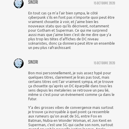
SINDRI
15 OCTOBRE 2020
En tout cas ça m’a l’air bien sympa, le côté
cyberpunk s’ils en font pas n’importe quoi peut être
vraiment chouette à voir, et j’aime bien les
nouveaux statu quo qu’ils décrivent, notamment
pour Gotham et Superman. Ce qui me surprend
aussi mais que j’aime bien c’est de me dire que y’a
plus trop les têtes d’affiches de DC niveau
scénaristes, donc ça donnera peut être un ensemble
un peu plus rafraichissant
SINDRI
15 OCTOBRE 2020
Bon moi personnellement, je suis assez hypé pour
quelques titres, clairement je lirais pas tout, mais
certains titres ont l’air vraiment sympa, et je trouve
ça chouette qu’après un DC éparpillé dans tous les
sens depuis les metaleries se retrouve un peu lié,
même si c’est pour un évènement comme ça dans le
futur.
Y’a des grosses vibes de convergence mais surtout
je trouve ça incroyable à quel point ça ressemble
aux rumeurs qu’on avait de 5G, entre Fox en
Batman, Nubia en Wonder Woman, et Jon Kent en
Superman, c’est une 5G qui cache son nom, surtout