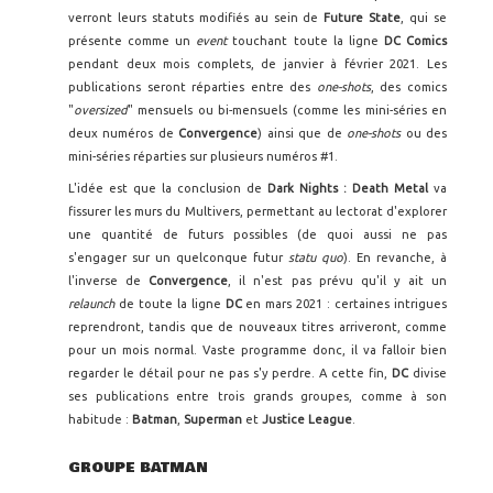
verront leurs statuts modifiés au sein de
Future State
, qui se
présente comme un
event
touchant toute la ligne
DC Comics
pendant deux mois complets, de janvier à février 2021. Les
publications seront réparties entre des
one-shots
, des comics
"
oversized
" mensuels ou bi-mensuels (comme les mini-séries en
deux numéros de
Convergence
) ainsi que de
one-shots
ou des
mini-séries réparties sur plusieurs numéros #1.
L'idée est que la conclusion de
Dark Nights : Death Metal
va
fissurer les murs du Multivers, permettant au lectorat d'explorer
une quantité de futurs possibles (de quoi aussi ne pas
s'engager sur un quelconque futur
statu quo
). En revanche, à
l'inverse de
Convergence
, il n'est pas prévu qu'il y ait un
relaunch
de toute la ligne
DC
en mars 2021 : certaines intrigues
reprendront, tandis que de nouveaux titres arriveront, comme
pour un mois normal. Vaste programme donc, il va falloir bien
regarder le détail pour ne pas s'y perdre. A cette fin,
DC
divise
ses publications entre trois grands groupes, comme à son
habitude :
Batman
,
Superman
et
Justice League
.
GROUPE BATMAN