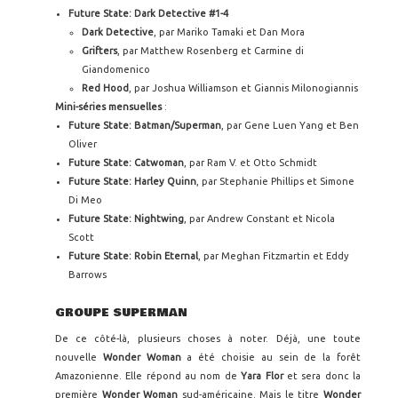
Future State: Dark Detective #1-4
Dark Detective
, par Mariko Tamaki et Dan Mora
Grifters
, par Matthew Rosenberg et Carmine di
Giandomenico
Red Hood
, par Joshua Williamson et Giannis Milonogiannis
Mini-séries mensuelles
:
Future State: Batman/Superman
, par Gene Luen Yang et Ben
Oliver
Future State: Catwoman
, par Ram V. et Otto Schmidt
Future State: Harley Quinn
, par Stephanie Phillips et Simone
Di Meo
Future State: Nightwing
, par Andrew Constant et Nicola
Scott
Future State: Robin Eternal
, par Meghan Fitzmartin et Eddy
Barrows
GROUPE SUPERMAN
De ce côté-là, plusieurs choses à noter. Déjà, une toute
nouvelle
Wonder Woman
a été choisie au sein de la forêt
Amazonienne. Elle répond au nom de
Yara Flor
et sera donc la
première
Wonder Woman
sud-américaine. Mais le titre
Wonder