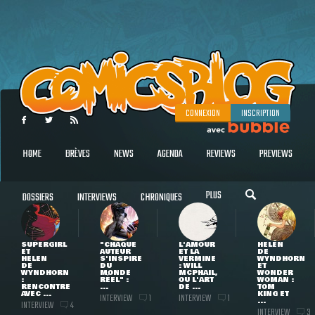
CONNEXION
INSCRIPTION
HOME
BRÈVES
NEWS
AGENDA
REVIEWS
PREVIEWS
PLUS
DOSSIERS
INTERVIEWS
CHRONIQUES
SUPERGIRL
"CHAQUE
L'AMOUR
HELEN
ET
AUTEUR
ET LA
DE
HELEN
S'INSPIRE
VERMINE
WYNDHORN
DE
DU
: WILL
ET
WYNDHORN
MONDE
MCPHAIL,
WONDER
:
RÉEL" :
OU L'ART
WOMAN :
RENCONTRE
...
DE ...
TOM
AVEC ...
KING ET
INTERVIEW
INTERVIEW
1
1
...
INTERVIEW
4
INTERVIEW
3