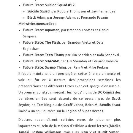
Future State: Suicide Squad #1-2
Suicide Squad
, par Robbie Thompson et Javi Fernandez
Black Adam
, par Jeremy Adams et Fernando Pasarin
Mini-séries mensuelles :
Future State: Aquaman
, par Brandon Thomas et Daniel
Sampere
Future State: The Flash
, par Brandon Vietti et Dale
Eaglesham
Future State: Teen Titans
, par Tim Sheridan et Rafa Sandoval
Future State: SHAZAM!
, par Tim Sheridan et Eduardo Pansica
Future State: Swamp Thing
, par Ram V et Mike Perkins
Il faudra maintenant un peu digérer cette énorme annonce et
voir au fur et à mesure des prochaines semaines les
présentations des différents titres avec cet aperçu d'ensemble.
Un premier constat immédiat : les "gros" noms de
DC Comics
des
dernières années sont absents de ce
event
: pas de
Scott
Snyder
, de
Tom King
ou de
Geoff Johns
,
Brian M. Bendis
étant
limité à un seul numéro sur la
Legion of Super-Heroes
.
D'autres reconnaîtront certains noms de plus en plus
importants au sein de la maison d'édition à deux lettres (
Mariko
Tamaki
,
Joshua Williamson
, mais aussi
Ram V
et
Kumit Sumar
),