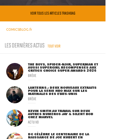
VOIR TOUS LES ARTICLES TRASHBAG
COMICSBLOG.fr
LES DERNIÈRES ACTUS
TOUT VOIR
THE BOYS, SPIDER-NOIR, SUPERMAN ET
AUSSI SUPERGIRL RÉCOMPENSÉS AUX
CRITICS CHOICE SUPER AWARDS 2026
BRÈVE
LANTERNS : DEUX NOUVEAUX EXTRAITS
POUR LA SÉRIE HBO MAX SUR LES
MATINALES DES ETATS-UNIS
BRÈVE
KEVIN SMITH AU TRAVAIL SUR DEUX
AUTRES NUMÉROS JAY & SILENT BOB
CHEZ MARVEL
ACTU VO
DC CÉLÈBRE LE CENTENAIRE DE LA
NAISSANCE DE JOE KUBERT EN