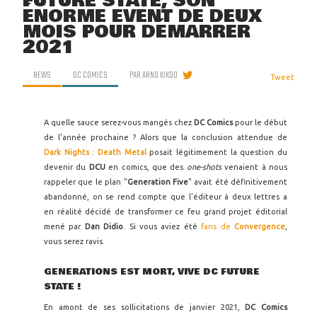
FUTURE STATE, SON
ÉNORME EVENT DE DEUX
MOIS POUR DÉMARRER
2021
NEWS
DC COMICS
PAR
ARNO KIKOO
Tweet
A quelle sauce serez-vous mangés chez
DC Comics
pour le début
de l'année prochaine ? Alors que la conclusion attendue de
Dark Nights : Death Metal
posait légitimement la question du
devenir du
DCU
en comics, que des
one-shots
venaient à nous
rappeler que le plan "
Generation Five
" avait été définitivement
abandonné, on se rend compte que l'éditeur à deux lettres a
en réalité décidé de transformer ce feu grand projet éditorial
mené par
Dan Didio
. Si vous aviez été
fans de
Convergence
,
vous serez ravis.
GENERATIONS EST MORT, VIVE DC FUTURE
STATE !
En amont de ses sollicitations de janvier 2021,
DC Comics