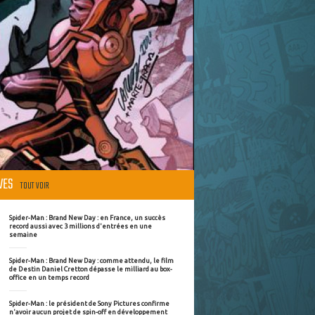
ÈVES
TOUT VOIR
Spider-Man : Brand New Day : en France, un succès
record aussi avec 3 millions d'entrées en une
semaine
Spider-Man : Brand New Day : comme attendu, le film
de Destin Daniel Cretton dépasse le milliard au box-
office en un temps record
Spider-Man : le président de Sony Pictures confirme
n'avoir aucun projet de spin-off en développement