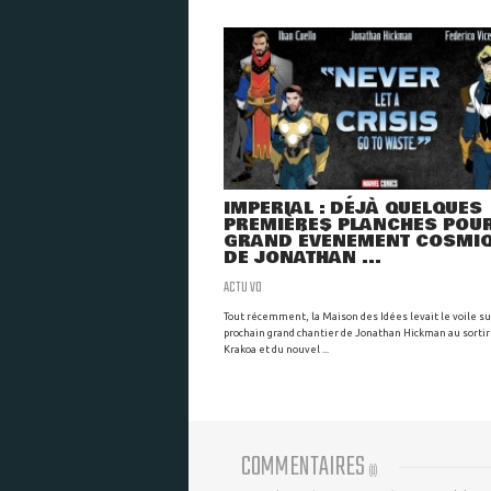
IMPERIAL : DÉJÀ QUELQUES
PREMIÈRES PLANCHES POUR
GRAND ÉVÉNEMENT COSMI
DE JONATHAN ...
ACTU VO
Tout récemment, la Maison des Idées levait le voile su
prochain grand chantier de Jonathan Hickman au sortir
Krakoa et du nouvel ...
COMMENTAIRES
(
0
)