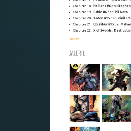
Chapitre 18 :
Hellions #6
par
Stephen
Chapitre 19 :
Cable #6
par
Phil Noto
Chapitre 20 :
X-Men #15
par
Leinil Fr
Chapitre 21 :
Excalibur #15
par
Mahmu
Chapitre 22 :
X of Swords : Destructi
Source
GALERIE