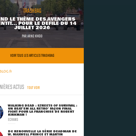
TRASHBAG
ND LE THÈME DES AVENGERS
NTIT... POUR LE DÉFILÉ DU 14
JUILLET 2026
PAR
ARNO KIKOO
VOIR TOUS LES ARTICLES TRASHBAG
BLOG.fr
NIÈRES ACTUS
TOUT VOIR
WALKING DEAD : STREETS OF SURVIVAL :
UN BEAT'EM ALL RÉTRO' FAÇON FINAL
FIGHT POUR LA FRANCHISE DE ROBERT
KIRKMAN !
ECRANS
DC RENOUVELLE LA SÉRIE DEADMAN DE
W. MAXWELL PRINCE ET MARTIN