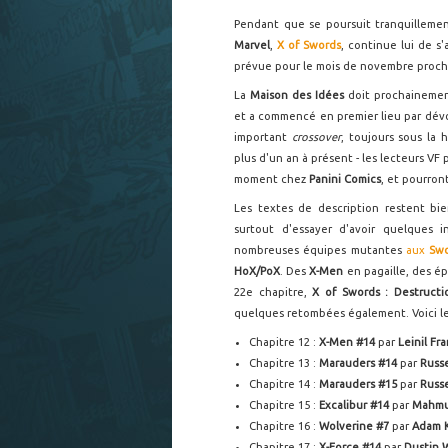
Pendant que se poursuit tranquillem
Marvel
,
X of Swords
, continue lui de s
prévue pour le mois de novembre proch
La
Maison des Idées
doit prochainement
et a commencé en premier lieu par dévo
important
crossover
, toujours sous la
plus d'un an à présent - les lecteurs V
moment chez
Panini Comics
, et pourro
Les textes de description restent b
surtout d'essayer d'avoir quelques i
nombreuses équipes mutantes
aux
Swo
HoX/PoX
. Des
X-Men
en pagaille, des é
22e chapitre,
X of Swords : Destructi
quelques retombées également. Voici le 
Chapitre 12 :
X-Men #14
par
Leinil Fr
Chapitre 13 :
Marauders #14
par
Russ
Chapitre 14 :
Marauders #15
par
Russ
Chapitre 15 :
Excalibur #14
par
Mahmu
Chapitre 16 :
Wolverine #7
par
Adam 
Chapitre 17 :
X-Force #14
par
Dustin 