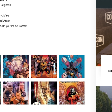
 Segovia
ancis Yu
d Asrar
on #1
par
Pepe Larraz
R