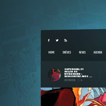
HOME
BRÈVES
NEWS
AGENDA
SUPERGIRL ET
HELEN DE
WYNDHORN :
RENCONTRE AVEC ...
INTERVIEW
4