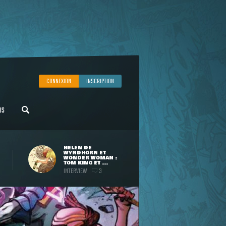
CONNEXION
INSCRIPTION
US
HELEN DE
WYNDHORN ET
WONDER WOMAN :
TOM KING ET ...
INTERVIEW
3