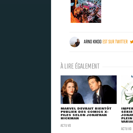
ARNO KIKOO
EST SUR TWITTER
À LIRE ÉGALEMENT
MARVEL DEVRAIT BIENTÔT
IMPER
PUBLIER DES COMICS X-
SÉRIE
FILES SELON JONATHAN
JONAT
HICKMAN
PLEIN
VARIA
ACTU VO
ACTU VO