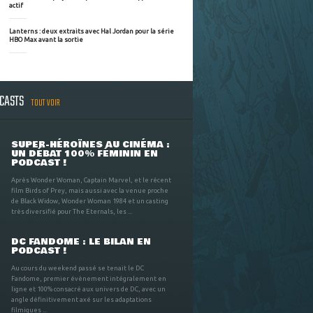
actif
Lanterns : deux extraits avec Hal Jordan pour la série
HBO Max avant la sortie
DCASTS
TOUT VOIR
SUPER-HÉROÏNES AU CINÉMA :
UN DÉBAT 100% FÉMININ EN
PODCAST !
Après Wonder Woman, Captain Marvel, et le récent
film Birds of Prey, mais aussi avec la venue proche
de Black Widow, Wonder Woman 1984 et un casting
très diversifié pour The Eternals, les ...
DC FANDOME : LE BILAN EN
PODCAST !
Au cours du weekend passé se tenait le DC
Fandome, premier évènement intégralement en
ligne et 100% consacré aux univers de DC, avec un
angle définitivement axé sur les adaptations
filmiques ...