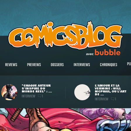
PL
REVIEWS
PREVIEWS
DOSSIERS
INTERVIEWS
CHRONIQUES
"CHAQUE AUTEUR
L'AMOUR ET LA
S'INSPIRE DU
VERMINE : WILL
MONDE RÉEL" : ...
MCPHAIL, OU L'ART
DE ...
INTERVIEW
1
INTERVIEW
1