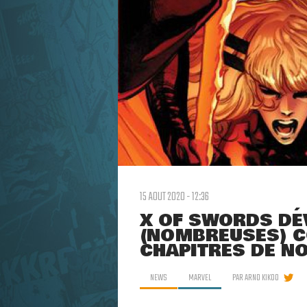
15 AOUT 2020 - 12:36
X OF SWORDS DÉ
(NOMBREUSES) C
CHAPITRES DE N
NEWS
MARVEL
PAR
ARNO KIKOO