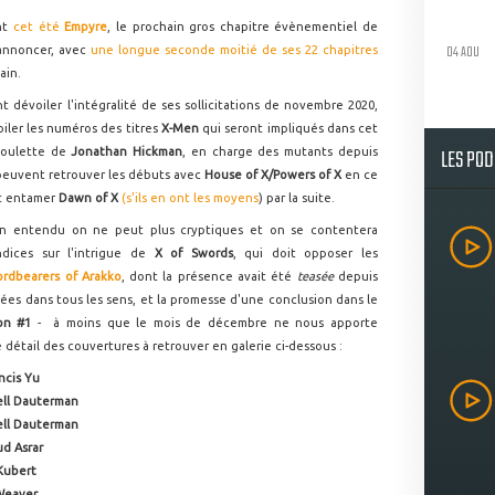
ent
cet été
Empyre
, le prochain gros chapitre évènementiel de
04 AOU
'annoncer, avec
une longue seconde moitié de ses 22 chapitres
ain.
 dévoiler l'intégralité de ses sollicitations de novembre 2020,
iler les numéros des titres
X-Men
qui seront impliqués dans cet
LES PO
 houlette de
Jonathan Hickman
, en charge des mutants depuis
F peuvent retrouver les débuts avec
House of X/Powers of X
en ce
nt entamer
Dawn of X
(s'ils en ont les moyens
) par la suite.
ien entendu on ne peut plus cryptiques et on se contentera
ndices sur l'intrigue de
X of Swords
, qui doit opposer les
rdbearers of Arakko
, dont la présence avait été
teasée
depuis
pées dans tous les sens, et la promesse d'une conclusion dans le
on #1
- à moins que le mois de décembre ne nous apporte
détail des couvertures à retrouver en galerie ci-dessous :
ancis Yu
ell Dauterman
ell Dauterman
d Asrar
Kubert
Weaver