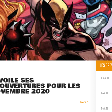
LES BR
05 AOU
VOILE SES
OUVERTURES POUR LES
OVEMBRE 2020
04 AOU
Tweet
04 AOU