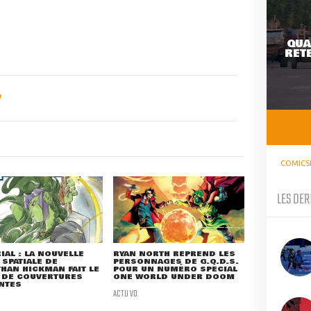
QUA
RETE
COMICS
LES DER
IAL : LA NOUVELLE
RYAN NORTH REPREND LES
 SPATIALE DE
PERSONNAGES DE G.O.D.S.
HAN HICKMAN FAIT LE
POUR UN NUMÉRO SPÉCIAL
 DE COUVERTURES
ONE WORLD UNDER DOOM
NTES
ACTU VO