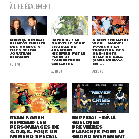
À LIRE ÉGALEMENT
MARVEL DEVRAIT
IMPERIAL : LA
X-MEN : HELLFIRE
BIENTÔT PUBLIER
NOUVELLE SÉRIE
VIGIL : MARVEL
DES COMICS X-
SPATIALE DE
POURSUIT LA
FILES SELON
JONATHAN
TRADITION DES
JONATHAN
HICKMAN FAIT LE
ONE-SHOTS
HICKMAN
PLEIN DE
HELLFIRE GALA
COUVERTURES
(SANS KRAKOA)
ACTU VO
VARIANTES
EN ...
ACTU VO
ACTU VO
RYAN NORTH
IMPERIAL : DÉJÀ
REPREND LES
QUELQUES
PERSONNAGES DE
PREMIÈRES
G.O.D.S. POUR UN
PLANCHES POUR LE
NUMÉRO SPÉCIAL
GRAND ÉVÉNEMENT