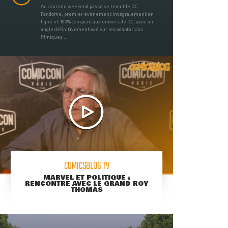
Au cours du weekend passé se tenait le DC
Fandome, premier évènement intégralement en
ligne et 100% consacré aux univers de DC, avec un
angle définitivement axé sur les adaptations
filmiques ...
COMICSBLOG TV
MARVEL ET POLITIQUE :
RENCONTRE AVEC LE GRAND ROY
THOMAS