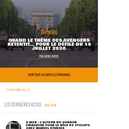
TRASHBAG
QUAND LE THÈME DES AVENGERS
RETENTIT... POUR LE DÉFILÉ DU 14
JUILLET 2026
PAR
ARNO KIKOO
VOIR TOUS LES ARTICLES TRASHBAG
COMICSBLOG.fr
LES DERNIÈRES ACTUS
TOUT VOIR
X-MEN : L'ACTEUR KIT CONNOR
EMBAUCHÉ POUR LE RÔLE DE CYCLOPS
CHEZ MARVEL STUDIOS