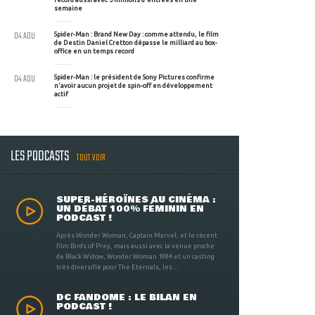
semaine
04 AOU
Spider-Man : Brand New Day : comme attendu, le film
de Destin Daniel Cretton dépasse le milliard au box-
office en un temps record
04 AOU
Spider-Man : le président de Sony Pictures confirme
n'avoir aucun projet de spin-off en développement
actif
LES PODCASTS
TOUT VOIR
SUPER-HÉROÏNES AU CINÉMA :
UN DÉBAT 100% FÉMININ EN
PODCAST !
Après Wonder Woman, Captain Marvel, et le récent
film Birds of Prey, mais aussi avec la venue proche
de Black Widow, Wonder Woman 1984 et un casting
très diversifié pour The Eternals, les ...
DC FANDOME : LE BILAN EN
PODCAST !