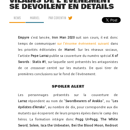
VILAINS DE L'ÉVÉNEMENT
SE DÉVOILENT EN DÉTAILS
NEWS
MARVEL
PAR
CORENTIN
Empyre
s'est lancée,
Iron Man 2020
suit son cours, il est donc
temps de communiquer
sur l'énorme événement suivant
dans
les priorités éditoriales de
Marvel
. Sur les réseaux sociaux,
l'artiste
Pepe Larraz
publie sa couverture du numéro spécial
X of
Swords : Statis #1
, sur laquelle sont présentés les antagonistes
de ce
crossover
centré sur les mutants. De quoi tirer de
premières conclusions sur le fond de l'événement.
SPOILER ALERT
Les personnages présentés sur la couverture de
Larraz
répondent au nom de "
Swordbearers of Arakko
", ou "
Les
épéistes d'Arrako
", au nombre de dix, pour correspondre aux dix
mutants qui écoperont de leurs propres épées dans le camp des
héros. La formation intègre donc
Pogg Ur-Pogg
,
The
White
Sword
,
Solem
,
Isca
the
Unbeaten
,
Bei the Blood
Moon
,
Redroot