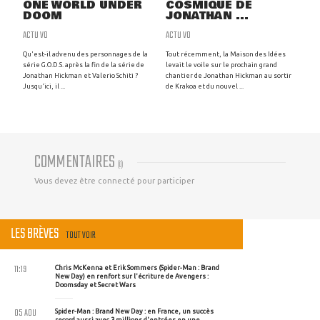
ONE WORLD UNDER
COSMIQUE DE
DOOM
JONATHAN ...
ACTU VO
ACTU VO
Qu'est-il advenu des personnages de la
Tout récemment, la Maison des Idées
série G.O.D.S. après la fin de la série de
levait le voile sur le prochain grand
Jonathan Hickman et Valerio Schiti ?
chantier de Jonathan Hickman au sortir
Jusqu'ici, il ...
de Krakoa et du nouvel ...
COMMENTAIRES
(
0
)
Vous devez être connecté pour participer
LES BRÈVES
TOUT VOIR
11:19
Chris McKenna et Erik Sommers (Spider-Man : Brand
New Day) en renfort sur l'écriture de Avengers :
Doomsday et Secret Wars
05 AOU
Spider-Man : Brand New Day : en France, un succès
record aussi avec 3 millions d'entrées en une