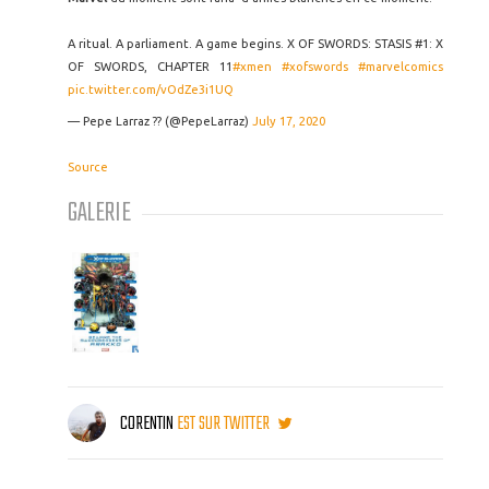
A ritual. A parliament. A game begins. X OF SWORDS: STASIS #1: X
OF SWORDS, CHAPTER 11
#xmen
#xofswords
#marvelcomics
pic.twitter.com/vOdZe3i1UQ
— Pepe Larraz ?? (@PepeLarraz)
July 17, 2020
Source
GALERIE
CORENTIN
EST SUR TWITTER