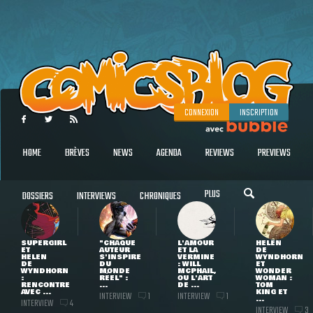
CONNEXION
INSCRIPTION
HOME
BRÈVES
NEWS
AGENDA
REVIEWS
PREVIEWS
PLUS
DOSSIERS
INTERVIEWS
CHRONIQUES
SUPERGIRL
"CHAQUE
L'AMOUR
HELEN
ET
AUTEUR
ET LA
DE
HELEN
S'INSPIRE
VERMINE
WYNDHORN
DE
DU
: WILL
ET
WYNDHORN
MONDE
MCPHAIL,
WONDER
:
RÉEL" :
OU L'ART
WOMAN :
RENCONTRE
...
DE ...
TOM
AVEC ...
KING ET
INTERVIEW
INTERVIEW
1
1
...
INTERVIEW
4
INTERVIEW
3