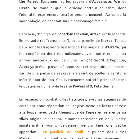
the
Forest
,
Sumonner
, et les cavaliers d'
Apocalypse
,
War
et
Death
. Ne manque que le dixième porteur de sabre, dont
l'identité reste encore secrète pour le moment. Au vu de la
morphologie, on parierait sur un personnage féminin.
Dans la mythologie de
Jonathan Hickman
,
Arrako
est la seconde
île mutante (et "consciente"), soeur jumelle de
Krakoa
. Toutes
deux sont les fragments restants de l'île originelle d'
Okarra
, qui
fut coupée en deux des millénaires avant notre ère par un
ennemi mystérieux, équipé d'une
Twilight Sword
. A l'époque,
Apocalypse
était parvenu à repousser cet adversaire, en laissant
sur l'île une partie de ses cavaliers avant de sceller le territoire
infecté pour de bon. Ces événements ont été présentés dans
le quatrième numéro de la série
Powers of X
, l'été dernier.
En résumé, un combat d'îles fratricides, avec les stigmates de
cette ancienne séparation et l'origine même de
Krakoa
passée
à la loupe, avec cette thématique de l'épée en référence au
vilain originel qui coupa le monde-conscient en deux. Reste
maintenant à voir si ce-dernier viendra faire une petite
apparition -
en parallèle de
Knull
, la plupart des vilains
Marvel
du moment sont fana' d'armes blanches en ce moment.