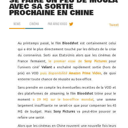
SE FAIRE UN PEU DE MOULA
AVEC SA SORTIE
PROCHAINE EN CHINE
NEWS
CINÉMA
PAR
ARNO KIKOO
Tweet
Au printemps passé, le film
Bloodshot
est certainement celui
qui a été le plus directement touché par les débuts de la crise
du coronavirus. Sorti aux Etats-Unis alors que les cinémas de
France fermaient,
le premier essai de
Sony Pictures
pour
l'univers ciné'
Valiant
a enchaîné rapidement sortie (hors de
prix) en VOD
puis disponibilité
Amazon Prime Video
, de quoi
enterrer toute chance de réussite au box-office.
Sans prendre en compte les éventuelles recettes de la VOD et
des plateformes de
streaming
, le film
Bloodshot
trône pour le
moment
à 29 M$ sur le box-office mondial
, une somme
largement insuffisante ne serait-ce que pour compenser les 45
M$ de budget. Mais
Sony Pictures
va peut-être pouvoir se
refaire une santé.
Alors que les cinémas en Chine rouvrent une nouvelle fois leurs