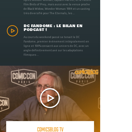
film Birds of Prey, mais aussi avec la venue proche
de Black Widow, Wonder Woman 1984 et un casting
très diversifié pour The Eternals, les ...
DC FANDOME : LE BILAN EN
PODCAST !
Au cours du weekend passé se tenait le DC
Fandome, premier évènement intégralement en
ligne et 100% consacré aux univers de DC, avec un
angle définitivement axé sur les adaptations
filmiques ...
COMICSBLOG TV