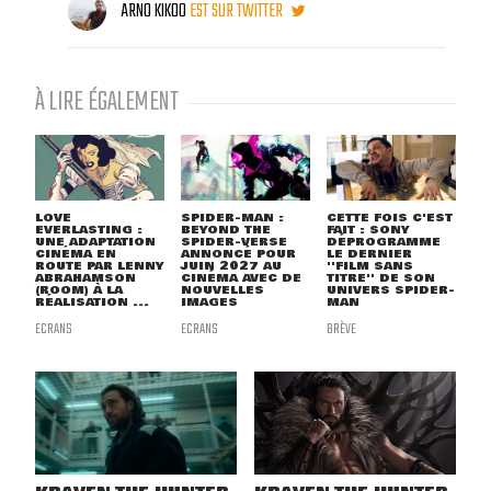
ARNO KIKOO
EST SUR TWITTER
À LIRE ÉGALEMENT
LOVE
SPIDER-MAN :
CETTE FOIS C'EST
EVERLASTING :
BEYOND THE
FAIT : SONY
UNE ADAPTATION
SPIDER-VERSE
DÉPROGRAMME
CINÉMA EN
ANNONCÉ POUR
LE DERNIER
ROUTE PAR LENNY
JUIN 2027 AU
''FILM SANS
ABRAHAMSON
CINÉMA AVEC DE
TITRE'' DE SON
(ROOM) À LA
NOUVELLES
UNIVERS SPIDER-
RÉALISATION ...
IMAGES
MAN
ECRANS
ECRANS
BRÈVE