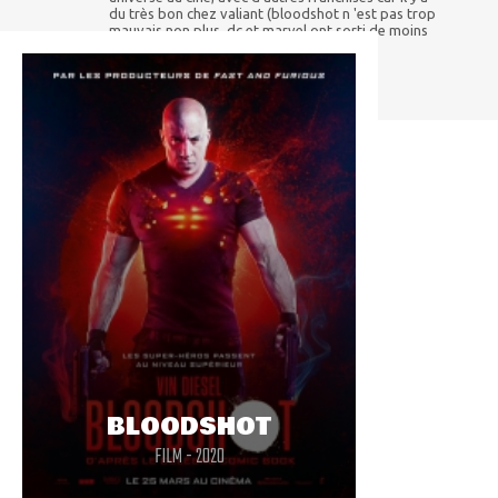
du très bon chez valiant (bloodshot n 'est pas trop
mauvais non plus, dc et marvel ont sorti de moins
bons films que celui là)
BLOODSHOT
FILM - 2020