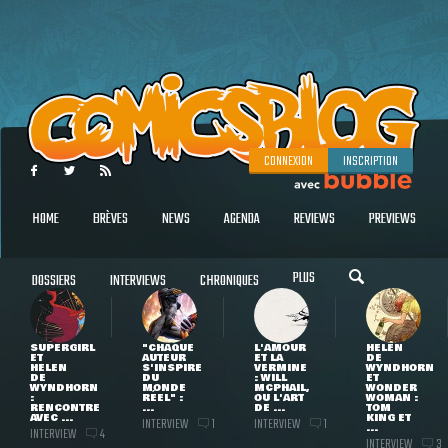
CONNEXION
INSCRIPTION
HOME
BRÈVES
NEWS
AGENDA
REVIEWS
PREVIEWS
PLUS
DOSSIERS
INTERVIEWS
CHRONIQUES
SUPERGIRL
"CHAQUE
L'AMOUR
HELEN
ET
AUTEUR
ET LA
DE
HELEN
S'INSPIRE
VERMINE
WYNDHORN
DE
DU
: WILL
ET
WYNDHORN
MONDE
MCPHAIL,
WONDER
:
RÉEL" :
OU L'ART
WOMAN :
RENCONTRE
...
DE ...
TOM
AVEC ...
KING ET
INTERVIEW
INTERVIEW
1
1
...
INTERVIEW
4
INTERVIEW
3