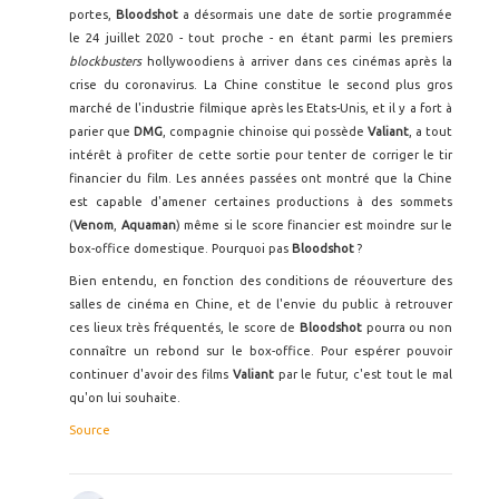
portes,
Bloodshot
a désormais une date de sortie programmée
le 24 juillet 2020 - tout proche - en étant parmi les premiers
blockbusters
hollywoodiens à arriver dans ces cinémas après la
crise du coronavirus. La Chine constitue le second plus gros
marché de l'industrie filmique après les Etats-Unis, et il y a fort à
parier que
DMG
, compagnie chinoise qui possède
Valiant
, a tout
intérêt à profiter de cette sortie pour tenter de corriger le tir
financier du film. Les années passées ont montré que la Chine
est capable d'amener certaines productions à des sommets
(
Venom
,
Aquaman
) même si le score financier est moindre sur le
box-office domestique. Pourquoi pas
Bloodshot
?
Bien entendu, en fonction des conditions de réouverture des
salles de cinéma en Chine, et de l'envie du public à retrouver
ces lieux très fréquentés, le score de
Bloodshot
pourra ou non
connaître un rebond sur le box-office. Pour espérer pouvoir
continuer d'avoir des films
Valiant
par le futur, c'est tout le mal
qu'on lui souhaite.
Source