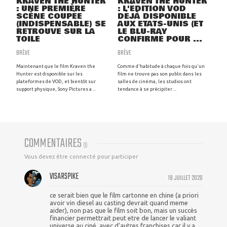
KRAVEN THE HUNTER
KRAVEN THE HUNTER
: UNE PREMIÈRE
: L'ÉDITION VOD
SCÈNE COUPÉE
DÉJÀ DISPONIBLE
(INDISPENSABLE) SE
AUX ETATS-UNIS (ET
RETROUVE SUR LA
LE BLU-RAY
TOILE
CONFIRMÉ POUR ...
BRÈVE
BRÈVE
Maintenant que le film Kraven the
Comme d'habitude à chaque fois qu'un
Hunter est disponible sur les
film ne trouve pas son public dans les
plateformes de VOD, et bientôt sur
salles de cinéma, les studios ont
support physique, Sony Pictures a ...
tendance à se précipiter ...
COMMENTAIRES
(
1
)
Vous devez être connecté pour participer
VISARSPIKE
19 JUILLET 2020
ce serait bien que le film cartonne en chine (a priori
avoir vin diesel au casting devrait quand meme
aider), non pas que le film soit bon, mais un succès
financier permettrait peut etre de lancer le valiant
universe au ciné, avec d'autres franchises car il y a