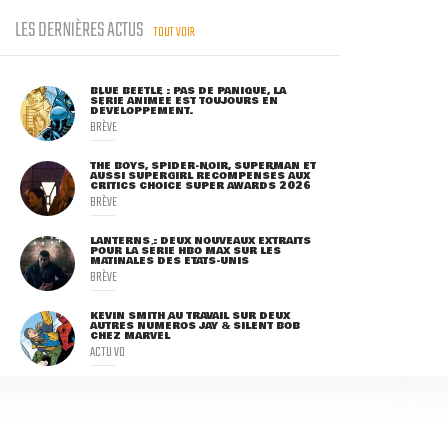
LES DERNIÈRES ACTUS
TOUT VOIR
BLUE BEETLE : PAS DE PANIQUE, LA
SÉRIE ANIMÉE EST TOUJOURS EN
DÉVELOPPEMENT.
BRÈVE
THE BOYS, SPIDER-NOIR, SUPERMAN ET
AUSSI SUPERGIRL RÉCOMPENSÉS AUX
CRITICS CHOICE SUPER AWARDS 2026
BRÈVE
LANTERNS : DEUX NOUVEAUX EXTRAITS
POUR LA SÉRIE HBO MAX SUR LES
MATINALES DES ETATS-UNIS
BRÈVE
KEVIN SMITH AU TRAVAIL SUR DEUX
AUTRES NUMÉROS JAY & SILENT BOB
CHEZ MARVEL
ACTU VO