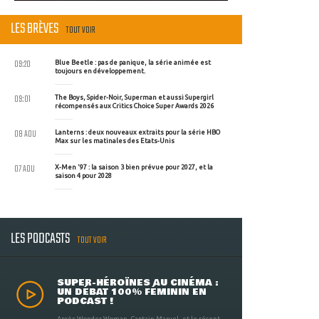
LES BRÈVES
TOUT VOIR
09:20
Blue Beetle : pas de panique, la série animée est
toujours en développement.
09:01
The Boys, Spider-Noir, Superman et aussi Supergirl
récompensés aux Critics Choice Super Awards 2026
08 AOU
Lanterns : deux nouveaux extraits pour la série HBO
Max sur les matinales des Etats-Unis
07 AOU
X-Men '97 : la saison 3 bien prévue pour 2027, et la
saison 4 pour 2028
LES PODCASTS
TOUT VOIR
SUPER-HÉROÏNES AU CINÉMA :
UN DÉBAT 100% FÉMININ EN
PODCAST !
Après Wonder Woman, Captain Marvel, et le récent