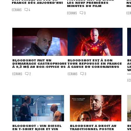
LES NEUF PREMIÈRES
NU
FRANCE DÈS AUJOURD'HUI
MINUTES DU FILM
M
ECRANS
4
ECRANS
EC
3
BLOODSHOT FAIT UN
BLOODSHOT EST À SON
B
DÉMARRAGE CASTROPHIQUE
TOUR REPOUSSÉ EN FRANCE
A
À 9,3 M$ AU BOX-OFFICE US
À CAUSE DU CORONAVIRUS
L
V
ECRANS
ECRANS
..
2
3
EC
BLOODSHOT : VIN DIESEL
BLOODSHOT A DROIT AU
B
EN T-SHIRT NOIR ET VIN
TRADITIONNEL POSTER
V