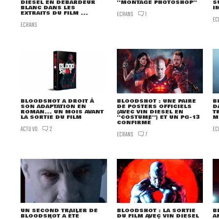
DIESEL EN DÉBARDEUR
''MONTAGE PHOTOSHOP''
S
BLANC DANS LES
I
EXTRAITS DU FILM ...
ECRANS
1
EC
ECRANS
BLOODSHOT A DROIT À
BLOODSHOT : UNE PAIRE
B
SON ADAPTATION EN
DE POSTERS OFFICIELS
D
ROMAN... UN MOIS AVANT
(AVEC VIN DIESEL EN
T
LA SORTIE DU FILM
''COSTUME'') ET UN PG-13
M
CONFIRMÉ
ACTU VO
EC
2
ECRANS
7
UN SECOND TRAILER DE
BLOODSHOT : LA SORTIE
B
BLOODSHOT A ÉTÉ
DU FILM AVEC VIN DIESEL
A