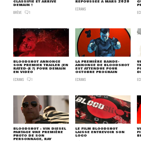
CLASSIFIÉ ET ARRIVE
REPOUSSÉE À MARS 2020
G
DEMAIN !
P
ECRANS
BRÈVE
EC
1
BLOODSHOT ANNONCE
LA PREMIÈRE BANDE-
U
SON PREMIER TRAILER (EN
ANNONCE DE BLOODSHOT
T
RATED-R ?) POUR DEMAIN
EST ATTENDUE POUR
P
EN VIDÉO
OCTOBRE PROCHAIN
D
ECRANS
ECRANS
EC
1
BLOODSHOT : VIN DIESEL
LE FILM BLOODSHOT
V
PARTAGE UNE PREMIÈRE
LAISSE ENTREVOIR SON
F
PHOTO DE SON
LOGO
B
PERSONNAGE, RAY