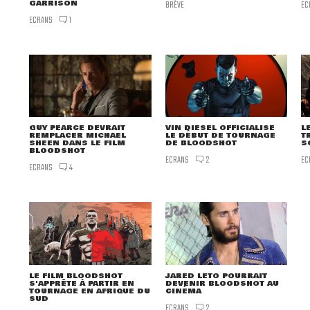
GARRISON
BRÈVE
EC
ECRANS
1
GUY PEARCE DEVRAIT
VIN DIESEL OFFICIALISE
L
REMPLACER MICHAEL
LE DÉBUT DE TOURNAGE
T
SHEEN DANS LE FILM
DE BLOODSHOT
S
BLOODSHOT
ECRANS
EC
2
ECRANS
4
LE FILM BLOODSHOT
JARED LETO POURRAIT
S'APPRÊTE À PARTIR EN
DEVENIR BLOODSHOT AU
TOURNAGE EN AFRIQUE DU
CINÉMA
SUD
ECRANS
2