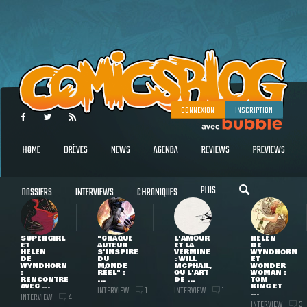
CONNEXION
INSCRIPTION
HOME
BRÈVES
NEWS
AGENDA
REVIEWS
PREVIEWS
PLUS
DOSSIERS
INTERVIEWS
CHRONIQUES
SUPERGIRL
"CHAQUE
L'AMOUR
HELEN
ET
AUTEUR
ET LA
DE
HELEN
S'INSPIRE
VERMINE
WYNDHORN
DE
DU
: WILL
ET
WYNDHORN
MONDE
MCPHAIL,
WONDER
:
RÉEL" :
OU L'ART
WOMAN :
RENCONTRE
...
DE ...
TOM
AVEC ...
KING ET
INTERVIEW
INTERVIEW
1
1
...
INTERVIEW
4
INTERVIEW
3