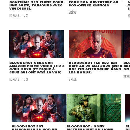
CONFIRME SES PLANS POUR
POUR SON OUVERTURE AU
F
UNE SUITE, TOUJOURS AVEC
BOX-OFFICE CHINOIS
A
VIN DIESEL
E
BRÈVE
ECRANS
E
2
BLOODSHOT SERA SUR
BLOODSHOT : LE BLU-RAY
BL
AMAZON PRIME VIDEO LE 28
DATÉ AU 20 MAI 2020 (AVEC
CH
AVRIL 2020 (ET BIGUP À
UNE FIN ALTERNATIVE DANS
ON 
CEUX QUI ONT PAYÉ LA VOD)
LES BONUS)
REVI
ECRANS
BRÈVE
3
BLOODSHOT : SONY
B
BLOODSHOT EST
PICTURES MET EN LIGNE
D
DISPONIBLE EN VOD EN