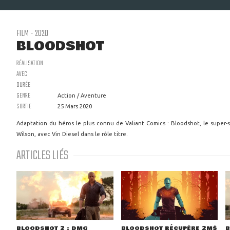
FILM - 2020
BLOODSHOT
RÉALISATION
AVEC
DURÉE
GENRE
Action / Aventure
SORTIE
25 Mars 2020
Adaptation du héros le plus connu de Valiant Comics : Bloodshot, le super-
Wilson, avec Vin Diesel dans le rôle titre.
ARTICLES LIÉS
BLOODSHOT 2 : DMG
BLOODSHOT RÉCUPÈRE 2M$
B