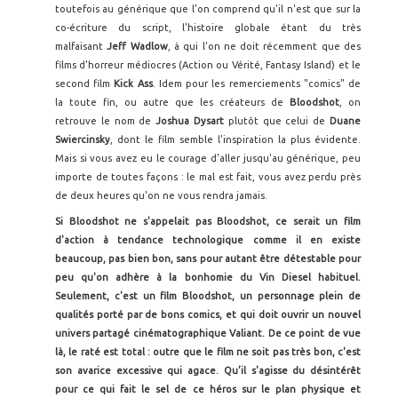
toutefois au générique que l'on comprend qu'il n'est que sur la
co-écriture du script, l'histoire globale étant du très
malfaisant
Jeff Wadlow
, à qui l'on ne doit récemment que des
films d'horreur médiocres (Action ou Vérité, Fantasy Island) et le
second film
Kick Ass
. Idem pour les remerciements "comics" de
la toute fin, ou autre que les créateurs de
Bloodshot
, on
retrouve le nom de
Joshua Dysart
plutôt que celui de
Duane
Swiercinsky
, dont le film semble l'inspiration la plus évidente.
Mais si vous avez eu le courage d'aller jusqu'au générique, peu
importe de toutes façons : le mal est fait, vous avez perdu près
de deux heures qu'on ne vous rendra jamais.
Si Bloodshot ne s'appelait pas Bloodshot, ce serait un film
d'action à tendance technologique comme il en existe
beaucoup, pas bien bon, sans pour autant être détestable pour
peu qu'on adhère à la bonhomie du Vin Diesel habituel.
Seulement, c'est un film Bloodshot, un personnage plein de
qualités porté par de bons comics, et qui doit ouvrir un nouvel
univers partagé cinématographique Valiant. De ce point de vue
là, le raté est total : outre que le film ne soit pas très bon, c'est
son avarice excessive qui agace. Qu'il s'agisse du désintérêt
pour ce qui fait le sel de ce héros sur le plan physique et