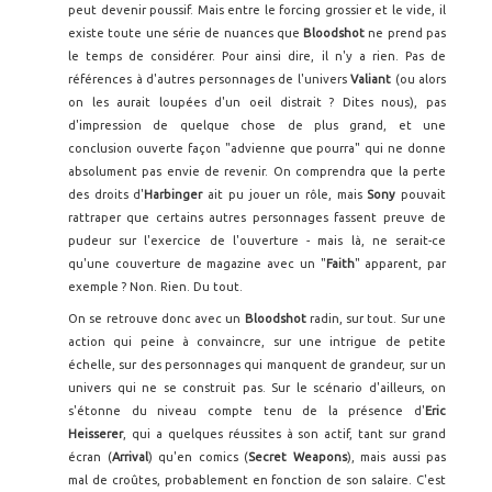
peut devenir poussif. Mais entre le forcing grossier et le vide, il
existe toute une série de nuances que
Bloodshot
ne prend pas
le temps de considérer. Pour ainsi dire, il n'y a rien. Pas de
références à d'autres personnages de l'univers
Valiant
(ou alors
on les aurait loupées d'un oeil distrait ? Dites nous), pas
d'impression de quelque chose de plus grand, et une
conclusion ouverte façon "advienne que pourra" qui ne donne
absolument pas envie de revenir. On comprendra que la perte
des droits d'
Harbinger
ait pu jouer un rôle, mais
Sony
pouvait
rattraper que certains autres personnages fassent preuve de
pudeur sur l'exercice de l'ouverture - mais là, ne serait-ce
qu'une couverture de magazine avec un "
Faith
" apparent, par
exemple ? Non. Rien. Du tout.
On se retrouve donc avec un
Bloodshot
radin, sur tout. Sur une
action qui peine à convaincre, sur une intrigue de petite
échelle, sur des personnages qui manquent de grandeur, sur un
univers qui ne se construit pas. Sur le scénario d'ailleurs, on
s'étonne du niveau compte tenu de la présence d'
Eric
Heisserer
, qui a quelques réussites à son actif, tant sur grand
écran (
Arrival
) qu'en comics (
Secret Weapons
), mais aussi pas
mal de croûtes, probablement en fonction de son salaire. C'est