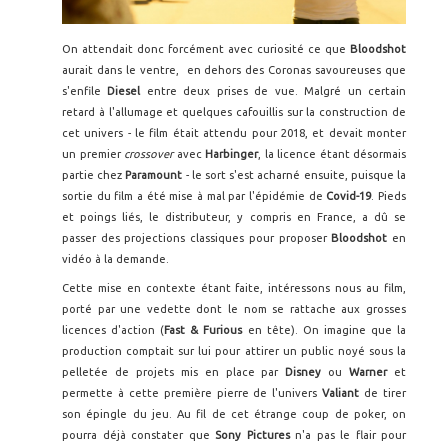
On attendait donc forcément avec curiosité ce que
Bloodshot
aurait dans le ventre, en dehors des Coronas savoureuses que
s'enfile
Diesel
entre deux prises de vue. Malgré un certain
retard à l'allumage et quelques cafouillis sur la construction de
cet univers - le film était attendu pour 2018, et devait monter
un premier
crossover
avec
Harbinger
, la licence étant désormais
partie chez
Paramount
- le sort s'est acharné ensuite, puisque la
sortie du film a été mise à mal par l'épidémie de
Covid-19
. Pieds
et poings liés, le distributeur, y compris en France, a dû se
passer des projections classiques pour proposer
Bloodshot
en
vidéo à la demande.
Cette mise en contexte étant faite, intéressons nous au film,
porté par une vedette dont le nom se rattache aux grosses
licences d'action (
Fast & Furious
en tête). On imagine que la
production comptait sur lui pour attirer un public noyé sous la
pelletée de projets mis en place par
Disney
ou
Warner
et
permette à cette première pierre de l'univers
Valiant
de tirer
son épingle du jeu. Au fil de cet étrange coup de poker, on
pourra déjà constater que
Sony Pictures
n'a pas le flair pour