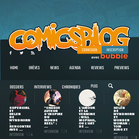
CONNEXION
INSCRIPTION
HOME
BRÈVES
NEWS
AGENDA
REVIEWS
PREVIEWS
PLUS
DOSSIERS
INTERVIEWS
CHRONIQUES
SUPERGIRL
"CHAQUE
L'AMOUR
HELEN
ET
AUTEUR
ET LA
DE
HELEN
S'INSPIRE
VERMINE
WYNDHORN
DE
DU
: WILL
ET
WYNDHORN
MONDE
MCPHAIL,
WONDER
:
RÉEL" :
OU L'ART
WOMAN :
RENCONTRE
...
DE ...
TOM
AVEC ...
KING ET
INTERVIEW
INTERVIEW
1
1
...
INTERVIEW
4
INTERVIEW
3