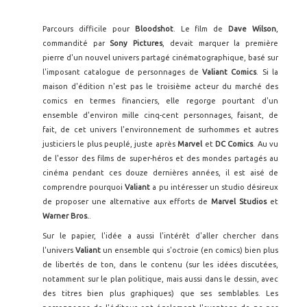
Parcours difficile pour
Bloodshot
. Le film de
Dave Wilson
,
commandité par
Sony Pictures
, devait marquer la première
pierre d'un nouvel univers partagé cinématographique, basé sur
l'imposant catalogue de personnages de
Valiant Comics
. Si la
maison d'édition n'est pas le troisième acteur du marché des
comics en termes financiers, elle regorge pourtant d'un
ensemble d'environ mille cinq-cent personnages, faisant, de
fait, de cet univers l'environnement de surhommes et autres
justiciers le plus peuplé, juste après
Marvel
et
DC Comics
. Au vu
de l'essor des films de super-héros et des mondes partagés au
cinéma pendant ces douze dernières années, il est aisé de
comprendre pourquoi
Valiant
a pu intéresser un studio désireux
de proposer une alternative aux efforts de
Marvel Studios
et
Warner Bros.
.
Sur le papier, l'idée a aussi l'intérêt d'aller chercher dans
l'univers
Valiant
un ensemble qui
s'octroie (en comics) bien plus
de libertés de ton, dans le contenu (sur les idées discutées,
notamment sur le plan politique, mais aussi dans le dessin, avec
des titres bien plus graphiques) que ses semblables. Les