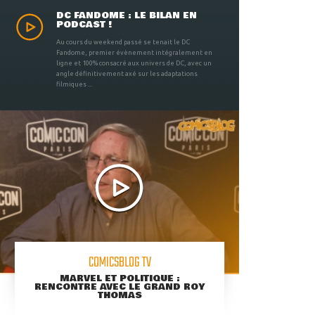
DC FANDOME : LE BILAN EN
PODCAST !
Au cours du weekend passé se tenait le DC
Fandome, premier évènement intégralement en
ligne et 100% consacré aux univers de DC, avec un
angle définitivement axé sur les adaptations
filmiques ...
COMICSBLOG TV
MARVEL ET POLITIQUE :
RENCONTRE AVEC LE GRAND ROY
THOMAS