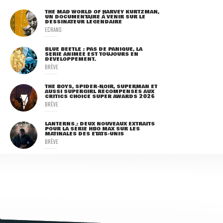
THE MAD WORLD OF HARVEY KURTZMAN,
UN DOCUMENTAIRE À VENIR SUR LE
DESSINATEUR LÉGENDAIRE
ECRANS
BLUE BEETLE : PAS DE PANIQUE, LA
SÉRIE ANIMÉE EST TOUJOURS EN
DÉVELOPPEMENT.
BRÈVE
THE BOYS, SPIDER-NOIR, SUPERMAN ET
AUSSI SUPERGIRL RÉCOMPENSÉS AUX
CRITICS CHOICE SUPER AWARDS 2026
BRÈVE
LANTERNS : DEUX NOUVEAUX EXTRAITS
POUR LA SÉRIE HBO MAX SUR LES
MATINALES DES ETATS-UNIS
BRÈVE