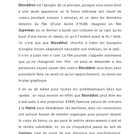
Bloodshot
est l'apogée de ce principe, puisque vous aurez droit
à une seule apparence où le héros embrasse son visuel de
comics pendant environ 5 minutes, et ce dans les dernières
minutes du film (d'une durée d'1h49). Imaginez un film
Superman
où ce dernier n'aurait son costume et sa cape qu'au
bout d'une heure et demie, et qu'il l'enlève avant la fin ? Voilà.
Ce n'est pas que
Bloodshot
cherche à trahir les bouquins
d'origine (toute adaptation nécessite une trahison, on le sait) :
il n'en a juste rien à cirer. Le film pourrait s'appeler autrement
que ça ne changerait rien. Pire : on peut se demander si des
personnes voyant passer des comics
Bloodshot
sous leurs yeux
pourraient faire ne serait-ce qu'un rapprochement, au moins sur
le plan graphique.
Il en va de même pour toutes les problématiques liées aux
nanites
: on nous montre en effet que
Bloodshot
peut être mis
à mal suite à une projection d'EMP, fameuse astuce de scénario
à la
Matrix
pour déstabiliser les machines, mais ces nanorobots
ont surtout besoin de matière organique pour pouvoir réparer
le corps du héros, ce qui peut le mettre sérieusement à mal et
le rendre vulnérable. Ici, on ne s'inquiétera jamais du sort de
Garrison
, tant du point de vue physique que psychologique,