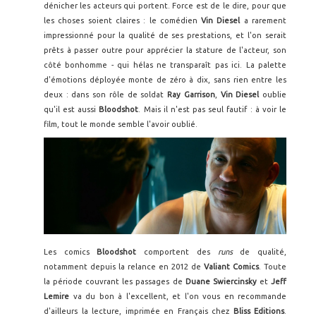
dénicher les acteurs qui portent. Force est de le dire, pour que
les choses soient claires : le comédien
Vin Diesel
a rarement
impressionné pour la qualité de ses prestations, et l'on serait
prêts à passer outre pour apprécier la stature de l'acteur, son
côté bonhomme - qui hélas ne transparaît pas ici. La palette
d'émotions déployée monte de zéro à dix, sans rien entre les
deux : dans son rôle de soldat
Ray Garrison
,
Vin Diesel
oublie
qu'il est aussi
Bloodshot
. Mais il n'est pas seul fautif : à voir le
film, tout le monde semble l'avoir oublié.
Les comics
Bloodshot
comportent des
runs
de qualité,
notamment depuis la relance en 2012 de
Valiant Comics
. Toute
la période couvrant les passages de
Duane Swiercinsky
et
Jeff
Lemire
va du bon à l'excellent, et l'on vous en recommande
d'ailleurs la lecture, imprimée en Français chez
Bliss Editions
.