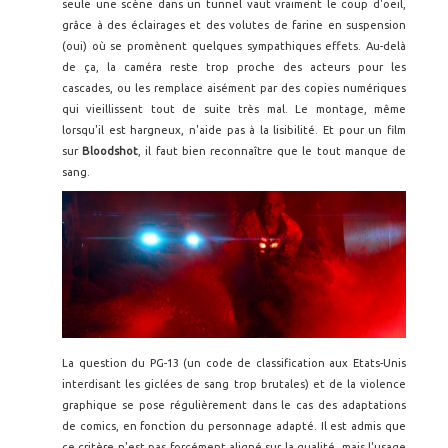
seule une scène dans un tunnel vaut vraiment le coup d'oeil,
grâce à des éclairages et des volutes de farine en suspension
(oui) où se promènent quelques sympathiques effets. Au-delà
de ça, la caméra reste trop proche des acteurs pour les
cascades, ou les remplace aisément par des copies numériques
qui vieillissent tout de suite très mal. Le montage, même
lorsqu'il est hargneux, n'aide pas à la lisibilité. Et pour un film
sur
Bloodshot
, il faut bien reconnaître que le tout manque de
sang.
La question du PG-13 (un code de classification aux Etats-Unis
interdisant les giclées de sang trop brutales) et de la violence
graphique se pose régulièrement dans le cas des adaptations
de comics, en fonction du personnage adapté. Il est admis que
ce critère n'est pas forcément aligné sur la qualité, mais l'usage