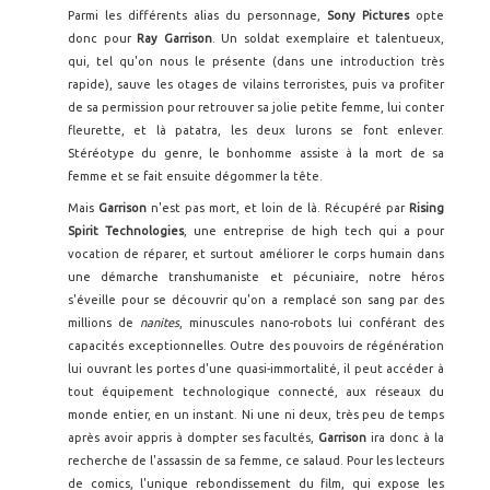
Parmi les différents alias du personnage,
Sony Pictures
opte
donc pour
Ray Garrison
. Un soldat exemplaire et talentueux,
qui, tel qu'on nous le présente (dans une introduction très
rapide), sauve les otages de vilains terroristes, puis va profiter
de sa permission pour retrouver sa jolie petite femme, lui conter
fleurette, et là patatra, les deux lurons se font enlever.
Stéréotype du genre, le bonhomme assiste à la mort de sa
femme et se fait ensuite dégommer la tête.
Mais
Garrison
n'est pas mort, et loin de là. Récupéré par
Rising
Spirit Technologies
, une entreprise de high tech qui a pour
vocation de réparer, et surtout améliorer le corps humain dans
une démarche transhumaniste et pécuniaire, notre héros
s'éveille pour se découvrir qu'on a remplacé son sang par des
millions de
nanites
, minuscules nano-robots lui conférant des
capacités exceptionnelles. Outre des pouvoirs de régénération
lui ouvrant les portes d'une quasi-immortalité, il peut accéder à
tout équipement technologique connecté, aux réseaux du
monde entier, en un instant. Ni une ni deux, très peu de temps
après avoir appris à dompter ses facultés,
Garrison
ira donc à la
recherche de l'assassin de sa femme, ce salaud. Pour les lecteurs
de comics, l'unique rebondissement du film, qui expose les