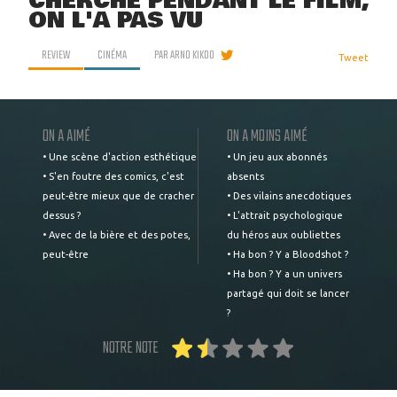
CHERCHÉ PENDANT LE FILM,
ON L'A PAS VU
REVIEW
CINÉMA
PAR
ARNO KIKOO
Tweet
ON A AIMÉ
ON A MOINS AIMÉ
• Une scène d'action esthétique
• Un jeu aux abonnés
• S'en foutre des comics, c'est
absents
peut-être mieux que de cracher
• Des vilains anecdotiques
dessus ?
• L'attrait psychologique
• Avec de la bière et des potes,
du héros aux oubliettes
peut-être
• Ha bon ? Y a Bloodshot ?
• Ha bon ? Y a un univers
partagé qui doit se lancer
?
NOTRE NOTE