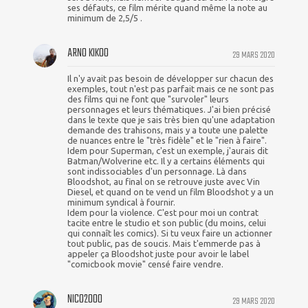
ses défauts, ce film mérite quand même la note au
minimum de 2,5/5 .
ARNO KIKOO
29 MARS 2020
Il n'y avait pas besoin de développer sur chacun des
exemples, tout n'est pas parfait mais ce ne sont pas
des films qui ne font que "survoler" leurs
personnages et leurs thématiques. J'ai bien précisé
dans le texte que je sais très bien qu'une adaptation
demande des trahisons, mais y a toute une palette
de nuances entre le "très fidèle" et le "rien à faire".
Idem pour Superman, c'est un exemple, j'aurais dit
Batman/Wolverine etc. Il y a certains éléments qui
sont indissociables d'un personnage. Là dans
Bloodshot, au final on se retrouve juste avec Vin
Diesel, et quand on te vend un film Bloodshot y a un
minimum syndical à fournir.
Idem pour la violence. C'est pour moi un contrat
tacite entre le studio et son public (du moins, celui
qui connaît les comics). Si tu veux faire un actionner
tout public, pas de soucis. Mais t'emmerde pas à
appeler ça Bloodshot juste pour avoir le label
"comicbook movie" censé faire vendre.
NICO2000
29 MARS 2020