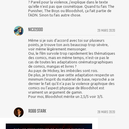
? Pareil pour la violence, j'explique dans le texte
qu'elle n'est pas que cosmétique. Quand tu fais The
Punisher, The Boys ou Bloodshot, ça fait partie de
l'ADN. Sinon tu fais autre chose.
NICO2000
29 MARS 2020
Même si je suis d’accord avec toi sur plusieurs
points, je trouve ton avis beaucoup trop sévère,
voir même légèrement mensonger.
Oui, le film survole trop rapidement les thématiques
des comics, mais en même temps, n’est-ce pas le
cas de toutes les adaptations cinématographiques
de comics, mangas et livres ?
Au pays de Mickey, les imbéciles sont rois.
De plus, je trouve que cette adaptation respecte un
minimum l’esprit du matériel de base, reproché a ce
dernier le fait qu’il n’a pas la violence graphique des
comics ou l’aspect physique de Bloodshot est
vraiment un argument de gamin.
Pour moi, Bloodshot mérite un 2,5/5 voir 3/5.
ROBB STARK
28 MARS 2020
Waw, alors ça c'est une surprise :))