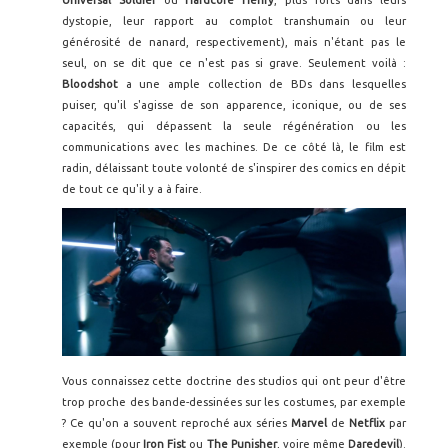
dystopie, leur rapport au complot transhumain ou leur
générosité de nanard, respectivement), mais n'étant pas le
seul, on se dit que ce n'est pas si grave. Seulement voilà :
Bloodshot
a une ample collection de BDs dans lesquelles
puiser, qu'il s'agisse de son apparence, iconique, ou de ses
capacités, qui dépassent la seule régénération ou les
communications avec les machines. De ce côté là, le film est
radin, délaissant toute volonté de s'inspirer des comics en dépit
de tout ce qu'il y a à faire.
Vous connaissez cette doctrine des studios qui ont peur d'être
trop proche des bande-dessinées sur les costumes, par exemple
? Ce qu'on a souvent reproché aux séries
Marvel
de
Netflix
par
exemple (pour
Iron Fist
ou
The Punisher
, voire même
Daredevil
).