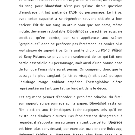
du sang pour
Bloodshot
n'est pas qu'une simple question
d'enrobage : il fait partie de l'ADN du personnage. Le héros,
avec cette capacité à se régénérer souvent utilisée à bon
escient, fait de son sang un atout pour que son corps, même
mutilé, devienne redoutable.
Bloodshot
se caractérise aussi, ne
serait-ce qu'en comics, par son appétence aux scènes
"graphiques" dont ne profitent pas forcément les comics plus
mainstream
de super-héros. En faisant le choix du PG-13,
Wilson
et
Sony Pictures
se privent non seulement de ce qui fait une
partie essentielle du personnage, mais aussi d'une bonne dose
de fun que l'ensemble aurait permis. On comprend donc que le
passage le plus sanglant (le tir au visage) ait passé puisque
l'éclairage rouge ambiant empêche l’hémoglobine d'être
représentée en tant que tel, se fondant dans le décor.
Cet argument permet d'aborder le problème principal du film :
son rapport au personnage sur le papier.
Bloodshot
reste un
film d'action aux thématiques technologiques tels qu'il en
existe des dizaines d'autres. Pas foncièrement désagréable à
regarder, il n'apporte rien au genre en tant que tel (un
Upgrade
est bien plus convaincant, par exemple, mais encore
Robocop
,
Universal Soldier
ou
Hardcore Henry
, plus forts dans leurs