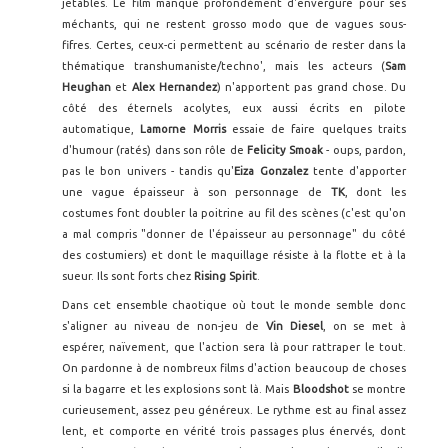
jetables. Le film manque profondément d'envergure pour ses
méchants, qui ne restent grosso modo que de vagues sous-
fifres. Certes, ceux-ci permettent au scénario de rester dans la
thématique transhumaniste/techno', mais les acteurs (
Sam
Heughan
et
Alex Hernandez
) n'apportent pas grand chose. Du
côté des éternels acolytes, eux aussi écrits en pilote
automatique,
Lamorne Morris
essaie de faire quelques traits
d'humour (ratés) dans son rôle de
Felicity Smoak
- oups, pardon,
pas le bon univers - tandis qu'
Eiza Gonzalez
tente d'apporter
une vague épaisseur à son personnage de
TK
, dont les
costumes font doubler la poitrine au fil des scènes (c'est qu'on
a mal compris "donner de l'épaisseur au personnage" du côté
des costumiers) et dont le maquillage résiste à la flotte et à la
sueur. Ils sont forts chez
Rising Spirit
.
Dans cet ensemble chaotique où tout le monde semble donc
s'aligner au niveau de non-jeu de
Vin Diesel
, on se met à
espérer, naïvement, que l'action sera là pour rattraper le tout.
On pardonne à de nombreux films d'action beaucoup de choses
si la bagarre et les explosions sont là. Mais
Bloodshot
se montre
curieusement, assez peu généreux. Le rythme est au final assez
lent, et comporte en vérité trois passages plus énervés, dont