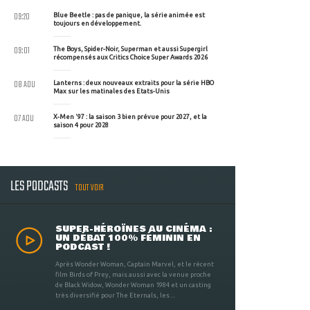
09:20
Blue Beetle : pas de panique, la série animée est
toujours en développement.
09:01
The Boys, Spider-Noir, Superman et aussi Supergirl
récompensés aux Critics Choice Super Awards 2026
08 AOU
Lanterns : deux nouveaux extraits pour la série HBO
Max sur les matinales des Etats-Unis
07 AOU
X-Men '97 : la saison 3 bien prévue pour 2027, et la
saison 4 pour 2028
LES PODCASTS
TOUT VOIR
SUPER-HÉROÏNES AU CINÉMA :
UN DÉBAT 100% FÉMININ EN
PODCAST !
Après Wonder Woman, Captain Marvel, et le récent
film Birds of Prey, mais aussi avec la venue proche
de Black Widow, Wonder Woman 1984 et un casting
très diversifié pour The Eternals, les ...