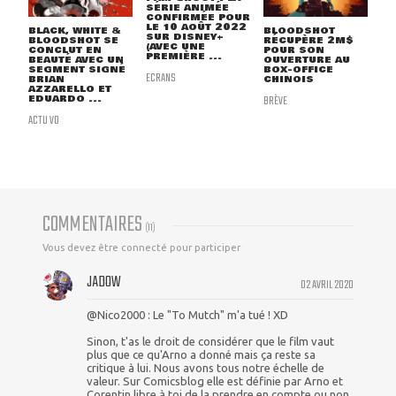
SÉRIE ANIMÉE
CONFIRMÉE POUR
LE 10 AOÛT 2022
BLACK, WHITE &
BLOODSHOT
SUR DISNEY+
BLOODSHOT SE
RÉCUPÈRE 2M$
(AVEC UNE
CONCLUT EN
POUR SON
PREMIÈRE ...
BEAUTÉ AVEC UN
OUVERTURE AU
SEGMENT SIGNÉ
BOX-OFFICE
ECRANS
BRIAN
CHINOIS
AZZARELLO ET
EDUARDO ...
BRÈVE
ACTU VO
COMMENTAIRES
(
11
)
Vous devez être connecté pour participer
JADOW
02 AVRIL 2020
@Nico2000 : Le "To Mutch" m'a tué ! XD
Sinon, t'as le droit de considérer que le film vaut
plus que ce qu'Arno a donné mais ça reste sa
critique à lui. Nous avons tous notre échelle de
valeur. Sur Comicsblog elle est définie par Arno et
Corentin libre à toi de la prendre en compte ou non