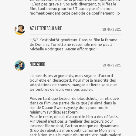
! C'est pas grave si vos avis divergent, tu kiffes le
film, tant mieux pour toi ! T'auras passé un bon
moment pendant cette période de confinement ! ;p
AZ LE TENTACULAIRE
30 MARS 2020
1,5/5 c'est plutôt généreux. Dans ce film la femme
de Dominic Torretto ne ressemble même pas à
Michelle Rodriguez. Aucun effort quoi !
NICO2000
29 MARS 2020
J’entends tes arguments, mais soyons d’accord
pour être en désaccord. Pour moi la majorité des
adaptations de comics, mangas et livres sont que
les ombres de leurs versions papier.
Puis en tant que lecteur de bloodshot, j’ai retrouvé
dans ce film une partie de ce que j’ai aimé dans le
run de Duane Swierczynsky donc pour moi le
minimum syndical est fourni.
Pour le reste, on est d’accord le film a des défauts,
Vin Diesel n’est pas le meilleur des acteurs pour
incarner Bloodshot, l’action manque de dynamisme
(trop de ralentis à mon goût), Lamorne Morris ne
sert à rien, mais humour oblige etc. etc. Mais malgré