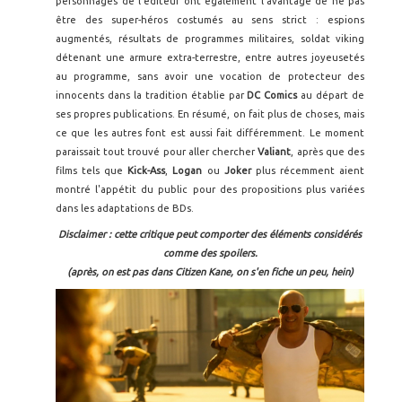
personnages de l'éditeur ont également l'avantage de ne pas
être des super-héros costumés au sens strict : espions
augmentés, résultats de programmes militaires, soldat viking
détenant une armure extra-terrestre, entre autres joyeusetés
au programme, sans avoir une vocation de protecteur des
innocents dans la tradition établie par
DC Comics
au départ de
ses propres publications. En résumé, on fait plus de choses, mais
ce que les autres font est aussi fait différemment. Le moment
paraissait tout trouvé pour aller chercher
Valiant
, après que des
films tels que
Kick-Ass
,
Logan
ou
Joker
plus récemment aient
montré l'appétit du public pour des propositions plus variées
dans les adaptations de BDs.
Disclaimer : cette critique peut comporter des éléments considérés
comme des spoilers.
(après, on est pas dans Citizen Kane, on s'en fiche un peu, hein)