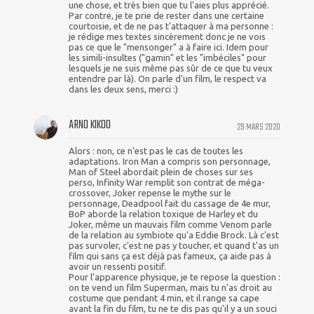
une chose, et très bien que tu l'aies plus apprécié.
Par contre, je te prie de rester dans une certaine
courtoisie, et de ne pas t'attaquer à ma personne :
je rédige mes textes sincèrement donc je ne vois
pas ce que le "mensonger" a à faire ici. Idem pour
les simili-insultes ("gamin" et les "imbéciles" pour
lesquels je ne suis même pas sûr de ce que tu veux
entendre par là). On parle d'un film, le respect va
dans les deux sens, merci :)
ARNO KIKOO
29 MARS 2020
Alors : non, ce n'est pas le cas de toutes les
adaptations. Iron Man a compris son personnage,
Man of Steel abordait plein de choses sur ses
perso, Infinity War remplit son contrat de méga-
crossover, Joker repense le mythe sur le
personnage, Deadpool fait du cassage de 4e mur,
BoP aborde la relation toxique de Harley et du
Joker, même un mauvais film comme Venom parle
de la relation au symbiote qu'a Eddie Brock. Là c'est
pas survoler, c'est ne pas y toucher, et quand t'as un
film qui sans ça est déjà pas fameux, ça aide pas à
avoir un ressenti positif.
Pour l'apparence physique, je te repose la question :
on te vend un film Superman, mais tu n'as droit au
costume que pendant 4 min, et il range sa cape
avant la fin du film, tu ne te dis pas qu'il y a un souci