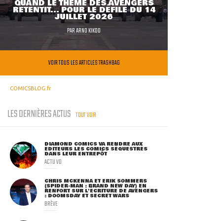
QUAND LE THÈME DES AVENGERS
RETENTIT... POUR LE DÉFILÉ DU 14
JUILLET 2026
PAR
ARNO KIKOO
VOIR TOUS LES ARTICLES TRASHBAG
COMICSBLOG.fr
LES DERNIÈRES ACTUS
TOUT VOIR
DIAMOND COMICS VA RENDRE AUX
ÉDITEURS LES COMICS SÉQUESTRÉS
DANS LEUR ENTREPÔT
ACTU VO
CHRIS MCKENNA ET ERIK SOMMERS
(SPIDER-MAN : BRAND NEW DAY) EN
RENFORT SUR L'ÉCRITURE DE AVENGERS
: DOOMSDAY ET SECRET WARS
BRÈVE