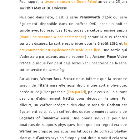
Pour rappel, la
seconde saison de
Doom Patrol
arrivera le 25 juin
sur
HBO Max
et
DC Universe
.
Plus tard dans l'été, c'est la série
Pennyworth
d'
Epix
qui sera
également disponible dans un coffret DVD, dans un boîtier
simple avec fourreau. Les 10 épisodes de cette première saison
(
dont une seconde a été commandée
) seront là aussi répartis
sur trois disques. La sortie est prévue pour le
5 août 2020
, et
la
pré-commande est également faisable à ce lien
. Une sortie qui
s'adressera par ailleurs aux non-abonnés d'
Amazon Prime Video
France
, puisque l'on peut déjà retrouver l'intégralité de la série
sur ce service de
streaming
.
Par ailleurs,
Warner Bros. France
nous informe que la seconde
saison de
Titans
aura elle aussi droit à une sortie physique,
datée au 22 juillet prochain (
lien par ici
), pour ceux qui n'auront
pas pris d'abonnement
Netflix
pour découvrir la série. Par
ailleurs, un coffret intégrale des cinq saisons de
Gotham
est
également sorti, et un coffret des quatre premières saisons de
Legends of Tomorrow
aussi. Une bonne nouvelle pour les
amateurs de supports physiques, bien que l'on regrettera que
Warner
ne propose pas sous nos latitudes de coffrets Blu-Ray
alors que d'autres pays en Europe y ont droit. A voir si cela sera