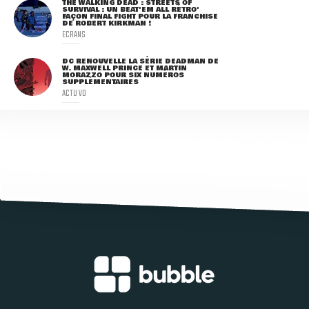
THE WALKING DEAD : STREETS OF
SURVIVAL : UN BEAT'EM ALL RÉTRO'
FAÇON FINAL FIGHT POUR LA FRANCHISE
DE ROBERT KIRKMAN !
ECRANS
DC RENOUVELLE LA SÉRIE DEADMAN DE
W. MAXWELL PRINCE ET MARTIN
MORAZZO POUR SIX NUMÉROS
SUPPLÉMENTAIRES
ACTU VO