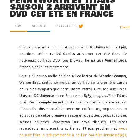
PENNYWORTH ET TITANS
SAISON 2 ARRIVENT EN
DVD CET ÉTÉ EN FRANCE
NEWS
SERIES TV
PAR
ARNO KIKOO
Tweet
Restée pendant un moment exclusive à
DC Universe
ou à
Epix
,
certaines séries TV
DC Comics
arriveront cet été dans de
nouveaux coffrets DVD (pas Blu-Ray, hélas) que
Warner Bros.
France
a dévoilés récemment.
En sus d'une nouvelle édition 4K collector de
Wonder Woman
,
Warner Bros.
sortira ce mois-ci un coffret de la première saison
de la très sympathique série
Doom Patrol
. Diffusée aux Etats-
Unis sur
DC Universe
et en France sur
SyFy
, le
spin-off
de
Titans
(qui s'est complètement distancié de cette dernière) est
désormais plus accessible, avec un coffret regroupant les 15
épisodes de cette première saison et quelques bonus (bêtisier,
scènes coupées,
featurette
) sur trois disques. Les sites
revendeurs annoncent la sortie au
17 juin
prochain, et
vous
pouvez faire la pré-commande à ce lien pour les intéressé(e)s
.