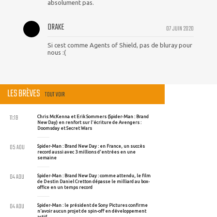
absolument pas.
DRAKE
07 JUIN 2020
Si cest comme Agents of Shield, pas de bluray pour
nous :(
LES BRÈVES
TOUT VOIR
11:19
Chris McKenna et Erik Sommers (Spider-Man : Brand
New Day) en renfort sur l'écriture de Avengers :
Doomsday et Secret Wars
05 AOU
Spider-Man : Brand New Day : en France, un succès
record aussi avec 3 millions d'entrées en une
semaine
04 AOU
Spider-Man : Brand New Day : comme attendu, le film
de Destin Daniel Cretton dépasse le milliard au box-
office en un temps record
04 AOU
Spider-Man : le président de Sony Pictures confirme
n'avoir aucun projet de spin-off en développement
actif