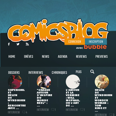
CONNEXION
INSCRIPTION
HOME
BRÈVES
NEWS
AGENDA
REVIEWS
PREVIEWS
PLUS
DOSSIERS
INTERVIEWS
CHRONIQUES
SUPERGIRL
"CHAQUE
L'AMOUR
HELEN
ET
AUTEUR
ET LA
DE
HELEN
S'INSPIRE
VERMINE
WYNDHORN
DE
DU
: WILL
ET
WYNDHORN
MONDE
MCPHAIL,
WONDER
:
RÉEL" :
OU L'ART
WOMAN :
RENCONTRE
...
DE ...
TOM
AVEC ...
KING ET
INTERVIEW
INTERVIEW
1
1
...
INTERVIEW
4
INTERVIEW
3