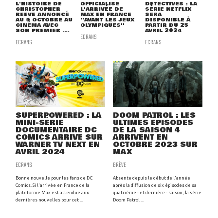
L'HISTOIRE DE
OFFICIALISE
DETECTIVES : LA
CHRISTOPHER
L'ARRIVÉE DE
SÉRIE NETFLIX
REEVE ANNONCÉ
MAX EN FRANCE
SERA
AU 9 OCTOBRE AU
''AVANT LES JEUX
DISPONIBLE À
CINÉMA AVEC
OLYMPIQUES''
PARTIR DU 25
SON PREMIER ...
AVRIL 2024
ECRANS
ECRANS
ECRANS
SUPERPOWERED : LA
DOOM PATROL : LES
MINI-SÉRIE
ULTIMES ÉPISODES
DOCUMENTAIRE DC
DE LA SAISON 4
COMICS ARRIVE SUR
ARRIVENT EN
WARNER TV NEXT EN
OCTOBRE 2023 SUR
AVRIL 2024
MAX
ECRANS
BRÈVE
Bonne nouvelle pour les fans de DC
Absente depuis le début de l'année
Comics. Si l'arrivée en France de la
après la diffusion de six épisodes de sa
plateforme Max est attendue aux
quatrième - et dernière - saison, la série
dernières nouvelles pour cet ...
Doom Patrol ...