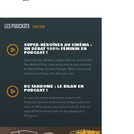
LES PODCASTS
TOUT VOIR
SUPER-HÉROÏNES AU CINÉMA :
UN DÉBAT 100% FÉMININ EN
PODCAST !
Après Wonder Woman, Captain Marvel, et le récent
film Birds of Prey, mais aussi avec la venue proche
de Black Widow, Wonder Woman 1984 et un casting
très diversifié pour The Eternals, les ...
DC FANDOME : LE BILAN EN
PODCAST !
Au cours du weekend passé se tenait le DC
Fandome, premier évènement intégralement en
ligne et 100% consacré aux univers de DC, avec un
angle définitivement axé sur les adaptations
filmiques ...