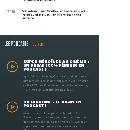
Doomsday et Secret Wars
05 AOU
Spider-Man : Brand New Day : en France, un succès
record aussi avec 3 millions d'entrées en une
semaine
LES PODCASTS
TOUT VOIR
SUPER-HÉROÏNES AU CINÉMA :
UN DÉBAT 100% FÉMININ EN
PODCAST !
Après Wonder Woman, Captain Marvel, et le récent
film Birds of Prey, mais aussi avec la venue proche
de Black Widow, Wonder Woman 1984 et un casting
très diversifié pour The Eternals, les ...
DC FANDOME : LE BILAN EN
PODCAST !
Au cours du weekend passé se tenait le DC
Fandome, premier évènement intégralement en
ligne et 100% consacré aux univers de DC, avec un
angle définitivement axé sur les adaptations