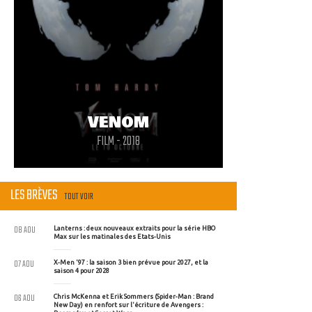
VENOM
FILM - 2018
LES BRÈVES
TOUT VOIR
08 AOU
Lanterns : deux nouveaux extraits pour la série HBO
Max sur les matinales des Etats-Unis
07 AOU
X-Men '97 : la saison 3 bien prévue pour 2027, et la
saison 4 pour 2028
06 AOU
Chris McKenna et Erik Sommers (Spider-Man : Brand
New Day) en renfort sur l'écriture de Avengers :