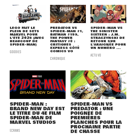
LEGO FAIT LE
PREDATOR VS
SPIDER-MAN VS
PLEIN DE SETS
SPIDER-MAN #1,
THE SINISTER
MARVEL POUR
BATMAN #159,
SIXTEEN : J.M.
L'ÉTÉ 2025 (AVEC
THE POWER
STRACZYNSKI DE
BEAUCOUP DE
FANTASY #8 :
RETOUR SUR
SPIDER-MAN)
CRITIQUES
L'ARAIGNÉE POUR
EXPRESS CÔTÉ
UN NUMÉRO ...
GOODIES
COMICS VO
ACTU VO
CHRONIQUE
SPIDER-MAN :
SPIDER-MAN VS
BRAND NEW DAY EST
PREDATOR : UNE
LE TITRE DU 4E FILM
POIGNÉE DE
SPIDER-MAN DE
PREMIÈRES
MARVEL STUDIOS
PLANCHES POUR LA
PROCHAINE PARTIE
ECRANS
DE CHASSE