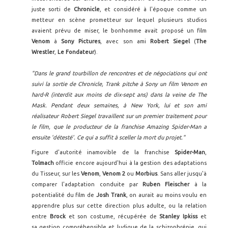
juste sorti de
Chronicle
, et considéré à l'époque comme un
metteur en scène prometteur sur lequel plusieurs studios
avaient prévu de miser, le bonhomme avait proposé un film
Venom
à
Sony Pictures
, avec son ami
Robert Siegel
(
The
Wrestler
,
Le Fondateur
).
"Dans le grand tourbillon de rencontres et de négociations qui ont
suivi la sortie de Chronicle, Trank pitche à Sony un film Venom en
hard-R (interdit aux moins de dix-sept ans) dans la veine de The
Mask. Pendant deux semaines, à New York, lui et son ami
réalisateur Robert Siegel travaillent sur un premier traitement pour
le film, que le producteur de la franchise Amazing Spider-Man a
ensuite 'détesté'. Ce qui a suffit à sceller la mort du projet."
Figure d'autorité inamovible de la franchise
Spider-Man
,
Tolmach
officie encore aujourd'hui à la gestion des adaptations
du Tisseur, sur les
Venom
,
Venom 2
ou
Morbius
. Sans aller jusqu'à
comparer l'adaptation conduite par
Ruben Fleischer
à la
potentialité du film de
Josh Trank
, on aurait au moins voulu en
apprendre plus sur cette direction plus adulte, ou la relation
entre
Brock
et son costume, récupérée de
Stanley Ipkiss
et
sa gestion compréhensible et ludique de la schizophrénie, qui