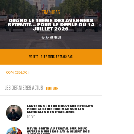
TRASHBAG
QUAND LE THÈME DES AVENGERS
RETENTIT... POUR LE DÉFILÉ DU 14
JUILLET 2026
PAR
ARNO KIKOO
VOIR TOUS LES ARTICLES TRASHBAG
COMICSBLOG.fr
LES DERNIÈRES ACTUS
TOUT VOIR
LANTERNS : DEUX NOUVEAUX EXTRAITS
POUR LA SÉRIE HBO MAX SUR LES
MATINALES DES ETATS-UNIS
BRÈVE
KEVIN SMITH AU TRAVAIL SUR DEUX
AUTRES NUMÉROS JAY & SILENT BOB