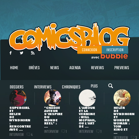
CONNEXION
INSCRIPTION
HOME
BRÈVES
NEWS
AGENDA
REVIEWS
PREVIEWS
PLUS
DOSSIERS
INTERVIEWS
CHRONIQUES
SUPERGIRL
"CHAQUE
L'AMOUR
HELEN
ET
AUTEUR
ET LA
DE
HELEN
S'INSPIRE
VERMINE
WYNDHORN
DE
DU
: WILL
ET
WYNDHORN
MONDE
MCPHAIL,
WONDER
:
RÉEL" :
OU L'ART
WOMAN :
RENCONTRE
...
DE ...
TOM
AVEC ...
KING ET
INTERVIEW
INTERVIEW
1
1
...
INTERVIEW
4
INTERVIEW
3