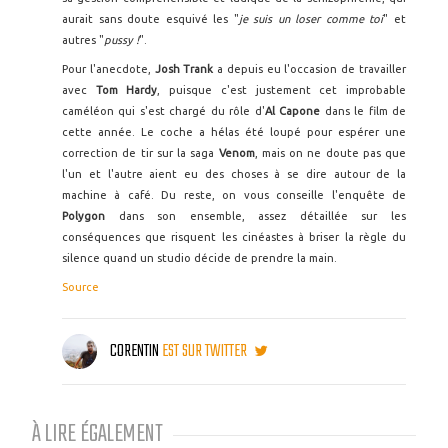
aurait sans doute esquivé les "
je suis un loser comme toi
" et
autres "
pussy !
".
Pour l'anecdote,
Josh
Trank
a depuis eu l'occasion de travailler
avec
Tom Hardy
, puisque c'est justement cet improbable
caméléon qui s'est chargé du rôle d'
Al Capone
dans le film de
cette année. Le coche a hélas été loupé pour espérer une
correction de tir sur la saga
Venom
, mais on ne doute pas que
l'un et l'autre aient eu des choses à se dire autour de la
machine à café. Du reste, on vous conseille l'enquête de
Polygon
dans son ensemble, assez détaillée sur les
conséquences que risquent les cinéastes à briser la règle du
silence quand un studio décide de prendre la main.
Source
CORENTIN
EST SUR TWITTER
À LIRE ÉGALEMENT