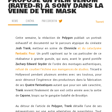
PROPOSÉ UN FILM VENOM
(RATED-R) À SONY DANS LA
VEINE DE THE MASK
NEWS
CINÉMA
PAR
CORENTIN
Tweet
Cette semaine, la rédaction de
Polygon
publiait un portrait
exhaustif et documenté sur le parcours atypique du cinéaste
Josh Trank
, metteur en scène de
Chronicle
et du cataclysme
Fantastic Four
. Un profil captivant sur le cas particulier de ce
réalisateur à grande gueule, qui aura, avant le grand pontife
Zachary Edward Snyder
de l'ordre des montages authentiques,
refusé de courber l'échine aux manigances de studios
. Tricard à
Hollywood pendant plusieurs années avec ses toutous, pour
avoir dénoncé l'ingérence des producteurs dans la fabrication
de ses
Quatre Fantastiques
autant que pour son sale caractère,
Trank
revient finalement de son exil cette année avec la sortie
de
Capone
, biopic sur le gangster balafré de Brooklyn.
Au détour de l'article de
Polygon
,
Trank
détaille l'une de ses
mésaventures sur une autre adaptation de super-héros. Tout