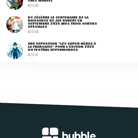
CHEZ MARVEL
ACTU VO
DC CÉLÈBRE LE CENTENAIRE DE LA
NAISSANCE DE JOE KUBERT EN
SEPTEMBRE 2026 AVEC TROIS SORTIES
SPÉCIALES
ACTU VO
UNE EXPOSITION "LES SUPER-HÉROS À
LA FRANÇAISE" POUR L'ÉDITION 2026
DU FESTIVAL HYPERMONDES
ACTU VF