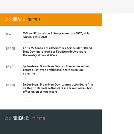
LES BRÈVES
TOUT VOIR
14:40
X-Men '97 : la saison 3 bien prévue pour 2027, et la
saison 4 pour 2028
06 AOU
Chris McKenna et Erik Sommers (Spider-Man : Brand
New Day) en renfort sur l'écriture de Avengers :
Doomsday et Secret Wars
05 AOU
Spider-Man : Brand New Day : en France, un succès
record aussi avec 3 millions d'entrées en une
semaine
04 AOU
Spider-Man : Brand New Day : comme attendu, le film
de Destin Daniel Cretton dépasse le milliard au box-
office en un temps record
LES PODCASTS
TOUT VOIR