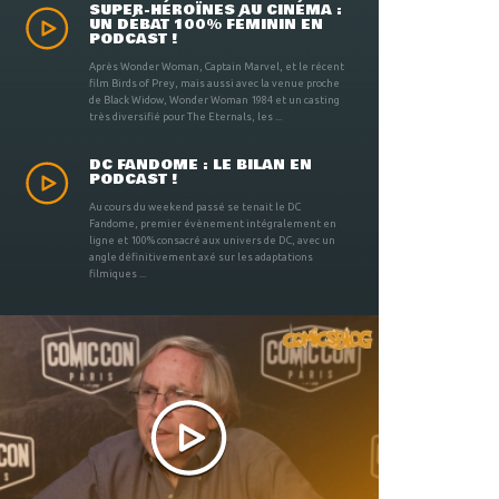
SUPER-HÉROÏNES AU CINÉMA :
UN DÉBAT 100% FÉMININ EN
PODCAST !
Après Wonder Woman, Captain Marvel, et le récent
film Birds of Prey, mais aussi avec la venue proche
de Black Widow, Wonder Woman 1984 et un casting
très diversifié pour The Eternals, les ...
DC FANDOME : LE BILAN EN
PODCAST !
Au cours du weekend passé se tenait le DC
Fandome, premier évènement intégralement en
ligne et 100% consacré aux univers de DC, avec un
angle définitivement axé sur les adaptations
filmiques ...