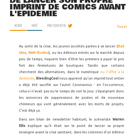
DE LANCER SON PROPRE
IMPRINT DE COMICS AVANT
L'ÉPIDÉMIE
NEWS
INDÉ
PAR
CORENTIN
Tweet
Au sortir de la crise, les jeunes sociétés parées à se lancer (
Bad
Idea
,
AWA Studios
), ou les éditeurs entrés sur le marché depuis
peu de temps, risquent bien d'être les premiers à payer le prix
fort des fermetures de boutiques. Tandis que certains
cherchent des alternatives, dans le numérique
ou l'offre à la
demande
,
BleedingCool
nous apprend qu'un
imprint
tout entier
a déjà été sacrifié sur l'autel Coronavirus - en l'occurrence,
celui-ci n'avait pas eu le temps de voir le jour, s'épargnant donc
les annonces de suppressions de postes et de nouveaux
chômeurs qui vont généralement avec les morts de projets.
C'est déjà ça.
Dans son bilan de newsletter habituel, le scénariste
Warren
Ellis
explique qu'il était sur le point de lancer sa propre
enseigne avant la crise sanitaire, dans les colonnes d'un éditeur