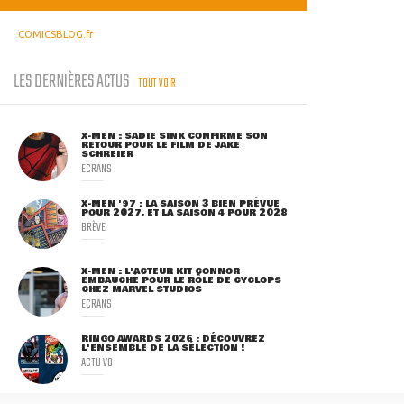
COMICSBLOG.fr
LES DERNIÈRES ACTUS
TOUT VOIR
X-MEN : SADIE SINK CONFIRME SON
RETOUR POUR LE FILM DE JAKE
SCHREIER
ECRANS
X-MEN '97 : LA SAISON 3 BIEN PRÉVUE
POUR 2027, ET LA SAISON 4 POUR 2028
BRÈVE
X-MEN : L'ACTEUR KIT CONNOR
EMBAUCHÉ POUR LE RÔLE DE CYCLOPS
CHEZ MARVEL STUDIOS
ECRANS
RINGO AWARDS 2026 : DÉCOUVREZ
L'ENSEMBLE DE LA SÉLECTION !
ACTU VO