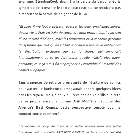
anonyme.
BleedingCool
, abonné à la parole du barbu, a eu la
sympathie de transcrire le texte pour ceux qui ne reçoivent pas
directement la parole de ce géant de la BD.
"Et bien, il me faut à présent repenser les deux prochaines années
de ma vie. J'étais en train de construire mon propre imprint au sein
d'une société d'édition, mais les fermetures et la connerie générale
du système qui veut qu'on ait fait confiance à une seule entité pour
la distribution exclusive aux comic shops, qui annonçait
immédiatement après les fermetures qu'elle n'allait plus payer
personne, tout ça a mis fin au projet et à l'ensemble du marché des
comics sur papier."
Sans annoncer de retraite prématurée de l'écriture de comics
pour autant, le bonhomme, amer, aurait encore quelques idées
dans les tuyaux. Mais, à ceux qui rêvaient de voir
Ellis
à la tête
de sa propre enseigne comme
Alan Moore
à l'époque des
America's Best Comics
, cette perspective semble pour le
moment morte et enterrée.
"Je donne un coup de main à un autre éditeur pour une autre
initiative, qu'on appelle PROJECT GENEVA, et les contrats ont été