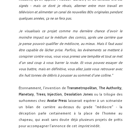
signés - mais ce dont je rêvais, alterner entre mon travail en
télévision et alimenter un canal de nouvelles BDs originales pendant
quelques années, ça ne se fera pas.
Je visualisais ce projet comme ma dernière chance d'avoir le
moindre impact sur le médium des comics, après une carrière que
je pense pouvoir qualifier de médiocre, au mieux. Mais il faut aussi
être capable de lâcher prise. Parfois, les événements se mettent à
conspirer contre vous, vous vous prenez une tempête et tout se met
d'un seul coup à vous barrer la route. Et vous pouvez essayer de
vous battre, mais en définitive, vous allez juste vous retrouver avec
dix huit tonnes de débris à pousser au sommet d'une colline."
Étonnamment, l'invention de
Transmetropolitan
,
The Authority
,
Planetary
,
Trees
,
Injection
,
Desolation Jones
ou la trilogie des
surhommes chez
Avatar Press
laisserait espérer à un scénariste
un bilan de carrière au-dessus du grade "médiocre" - la
déception parle certainement à la place de l'homme au
chapeau, qui avait sans doute déjà plusieurs projets de prêts
pour accompagner l'annonce de cet
imprint
inédit.