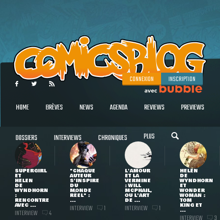
CONNEXION
INSCRIPTION
HOME
BRÈVES
NEWS
AGENDA
REVIEWS
PREVIEWS
PLUS
DOSSIERS
INTERVIEWS
CHRONIQUES
SUPERGIRL
"CHAQUE
L'AMOUR
HELEN
ET
AUTEUR
ET LA
DE
HELEN
S'INSPIRE
VERMINE
WYNDHORN
DE
DU
: WILL
ET
WYNDHORN
MONDE
MCPHAIL,
WONDER
:
RÉEL" :
OU L'ART
WOMAN :
RENCONTRE
...
DE ...
TOM
AVEC ...
KING ET
INTERVIEW
INTERVIEW
1
1
...
INTERVIEW
4
INTERVIEW
3