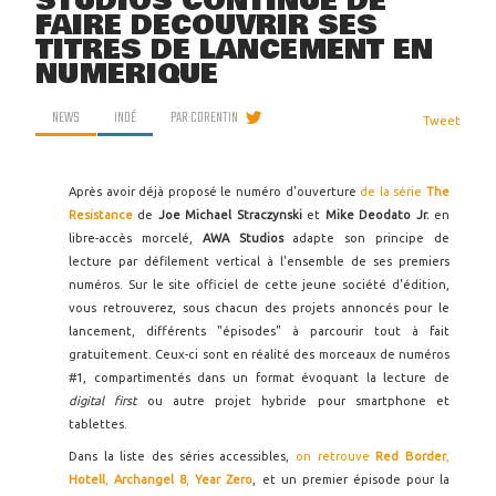
STUDIOS CONTINUE DE
FAIRE DÉCOUVRIR SES
TITRES DE LANCEMENT EN
NUMÉRIQUE
NEWS
INDÉ
PAR
CORENTIN
Tweet
Après avoir déjà proposé le numéro d'ouverture
de la série
The
Resistance
de
Joe Michael Straczynski
et
Mike Deodato Jr.
en
libre-accès morcelé,
AWA Studios
adapte son principe de
lecture par défilement vertical à l'ensemble de ses premiers
numéros. Sur le site officiel de cette jeune société d'édition,
vous retrouverez, sous chacun des projets annoncés pour le
lancement, différents "épisodes" à parcourir tout à fait
gratuitement. Ceux-ci sont en réalité des morceaux de numéros
#1, compartimentés dans un format évoquant la lecture de
digital first
ou autre projet hybride pour smartphone et
tablettes.
Dans la liste des séries accessibles,
on retrouve
Red Border
,
Hotell
,
Archangel 8
,
Year Zero
, et un premier épisode pour la