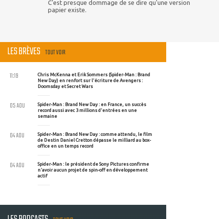
C'est presque dommage de se dire qu'une version
papier existe.
LES BRÈVES
TOUT VOIR
11:19
Chris McKenna et Erik Sommers (Spider-Man : Brand
New Day) en renfort sur l'écriture de Avengers :
Doomsday et Secret Wars
05 AOU
Spider-Man : Brand New Day : en France, un succès
record aussi avec 3 millions d'entrées en une
semaine
04 AOU
Spider-Man : Brand New Day : comme attendu, le film
de Destin Daniel Cretton dépasse le milliard au box-
office en un temps record
04 AOU
Spider-Man : le président de Sony Pictures confirme
n'avoir aucun projet de spin-off en développement
actif