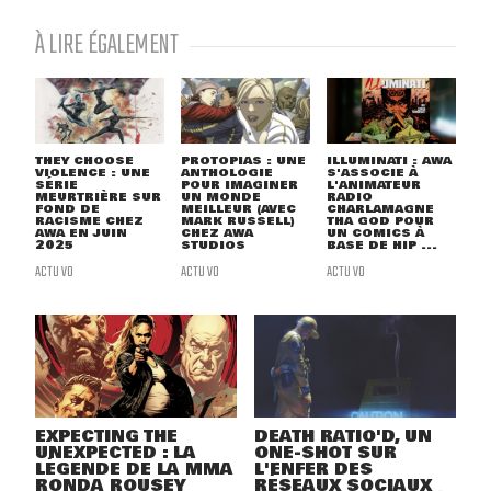
À LIRE ÉGALEMENT
THEY CHOOSE
PROTOPIAS : UNE
ILLUMINATI : AWA
VIOLENCE : UNE
ANTHOLOGIE
S'ASSOCIE À
SÉRIE
POUR IMAGINER
L'ANIMATEUR
MEURTRIÈRE SUR
UN MONDE
RADIO
FOND DE
MEILLEUR (AVEC
CHARLAMAGNE
RACISME CHEZ
MARK RUSSELL)
THA GOD POUR
AWA EN JUIN
CHEZ AWA
UN COMICS À
2025
STUDIOS
BASE DE HIP ...
ACTU VO
ACTU VO
ACTU VO
EXPECTING THE
DEATH RATIO'D, UN
UNEXPECTED : LA
ONE-SHOT SUR
LÉGENDE DE LA MMA
L'ENFER DES
RONDA ROUSEY
RÉSEAUX SOCIAUX