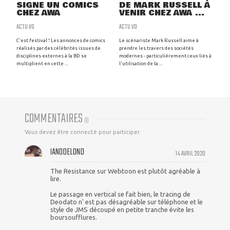
SIGNE UN COMICS
DE MARK RUSSELL À
CHEZ AWA
VENIR CHEZ AWA ...
ACTU VO
ACTU VO
C'est festival ! Les annonces de comics
Le scénariste Mark Russell aime à
réalisés par des célébrités issues de
prendre les travers des sociétés
disciplines externes à la BD se
modernes - particulièrement ceux liés à
multiplient en cette ...
l'utilisation de la ...
COMMENTAIRES
(
1
)
Vous devez être connecté pour participer
IAN0DELOND
14 AVRIL 2020
The Resistance sur Webtoon est plutôt agréable à
lire.
Le passage en vertical se fait bien, le tracing de
Deodato n' est pas désagréable sur téléphone et le
style de JMS découpé en petite tranche évite les
boursoufflures.