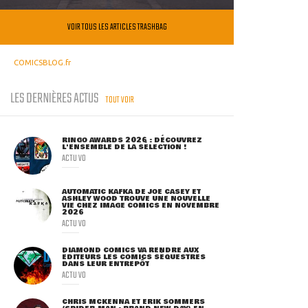
VOIR TOUS LES ARTICLES TRASHBAG
COMICSBLOG.fr
LES DERNIÈRES ACTUS
TOUT VOIR
RINGO AWARDS 2026 : DÉCOUVREZ
L'ENSEMBLE DE LA SÉLECTION !
ACTU VO
AUTOMATIC KAFKA DE JOE CASEY ET
ASHLEY WOOD TROUVE UNE NOUVELLE
VIE CHEZ IMAGE COMICS EN NOVEMBRE
2026
ACTU VO
DIAMOND COMICS VA RENDRE AUX
ÉDITEURS LES COMICS SÉQUESTRÉS
DANS LEUR ENTREPÔT
ACTU VO
CHRIS MCKENNA ET ERIK SOMMERS