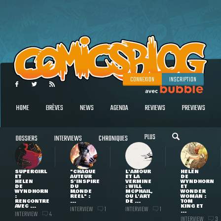
CONNEXION
INSCRIPTION
HOME
BRÈVES
NEWS
AGENDA
REVIEWS
PREVIEWS
PLUS
DOSSIERS
INTERVIEWS
CHRONIQUES
SUPERGIRL
"CHAQUE
L'AMOUR
HELEN
ET
AUTEUR
ET LA
DE
HELEN
S'INSPIRE
VERMINE
WYNDHORN
DE
DU
: WILL
ET
WYNDHORN
MONDE
MCPHAIL,
WONDER
:
RÉEL" :
OU L'ART
WOMAN :
RENCONTRE
...
DE ...
TOM
AVEC ...
KING ET
INTERVIEW
INTERVIEW
1
1
...
INTERVIEW
4
INTERVIEW
3