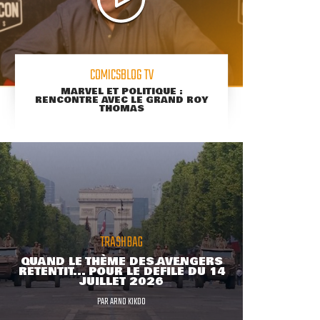
COMICSBLOG TV
MARVEL ET POLITIQUE :
RENCONTRE AVEC LE GRAND ROY
THOMAS
TRASHBAG
QUAND LE THÈME DES AVENGERS
RETENTIT... POUR LE DÉFILÉ DU 14
JUILLET 2026
PAR
ARNO KIKOO