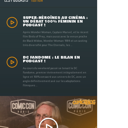
LES PODCASTS
TOUT VOIR
SUPER-HÉROÏNES AU CINÉMA :
UN DÉBAT 100% FÉMININ EN
PODCAST !
Après Wonder Woman, Captain Marvel, et le récent
film Birds of Prey, mais aussi avec la venue proche
de Black Widow, Wonder Woman 1984 et un casting
très diversifié pour The Eternals, les ...
DC FANDOME : LE BILAN EN
PODCAST !
Au cours du weekend passé se tenait le DC
Fandome, premier évènement intégralement en
ligne et 100% consacré aux univers de DC, avec un
angle définitivement axé sur les adaptations
filmiques ...