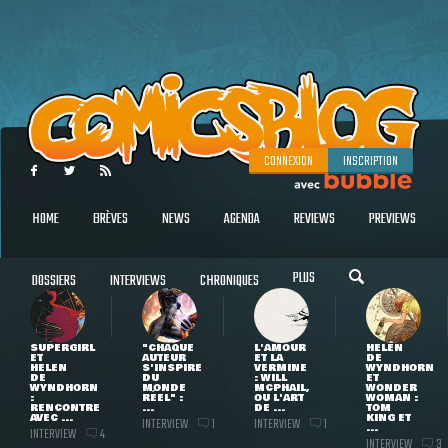
CONNEXION
INSCRIPTION
HOME
BRÈVES
NEWS
AGENDA
REVIEWS
PREVIEWS
PLUS
DOSSIERS
INTERVIEWS
CHRONIQUES
SUPERGIRL
"CHAQUE
L'AMOUR
HELEN
ET
AUTEUR
ET LA
DE
HELEN
S'INSPIRE
VERMINE
WYNDHORN
DE
DU
: WILL
ET
WYNDHORN
MONDE
MCPHAIL,
WONDER
:
RÉEL" :
OU L'ART
WOMAN :
RENCONTRE
...
DE ...
TOM
AVEC ...
KING ET
INTERVIEW
INTERVIEW
1
1
...
INTERVIEW
4
INTERVIEW
3