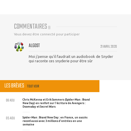
COMMENTAIRES
(
1
)
Vous devez être connecté pour participer
ALGOST
21 AVRIL 2020
Moi j'pense qu'il faudrait un audiobook de Snyder
qui raconte ces snyderie pour être sûr
LES BRÈVES
TOUT VOIR
06 AOU
Chris McKenna et Erik Sommers (Spider-Man : Brand
New Day) en renfort sur l'écriture de Avengers :
Doomsday et Secret Wars
05 AOU
Spider-Man : Brand New Day : en France, un succès
record aussi avec 3 millions d'entrées en une
semaine