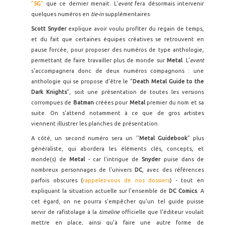
"
5G
"
que ce dernier menait. L'
event
fera désormais intervenir
quelques numéros en
tie-in
supplémentaires.
Scott Snyder
explique avoir voulu profiter du regain de temps,
et du fait que certaines équipes créatives se retrouvent en
pause forcée, pour proposer des numéros de type anthologie,
permettant de faire travailler plus de monde sur
Metal
. L'
event
s'accompagnera donc de deux numéros compagnons : une
anthologie qui se propose d'être le "
Death Metal Guide to the
Dark Knights
", soit une présentation de toutes les versions
corrompues de
Batman
créées pour
Metal
premier du nom et sa
suite. On s'attend notamment à ce que de gros artistes
viennent illustrer les planches de présentation.
A côté, un second numéro sera un ''
Metal Guidebook
" plus
généraliste, qui abordera les éléments clés, concepts, et
monde(s) de
Metal
- car l'intrigue de
Snyder
puise dans de
nombreux personnages de l'univers
DC
, avec des références
parfois obscures (
rappelez-vous de nos dossiers
) - tout en
expliquant la situation actuelle sur l'ensemble de
DC Comics
. A
cet égard, on ne pourra s'empêcher qu'un tel guide puisse
servir de rafistolage à la
timeline
officielle que l'éditeur voulait
mettre en place, ainsi qu'à faire une autre forme de