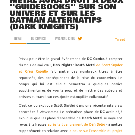
METAL AURA DROIT À DEUX
''GUIDEBOOKS'' SUR SON
UNIVERS ET SUR LES
BATMAN ALTERNATIFS
(DARK KNIGHTS)
NEWS
DC COMICS
PAR
ARNO KIKOO
Tweet
Prévu pour être le grand évènement de
DC Comics
à compter
du mois de mai 2020,
Dark Nights : Death Metal
de
Scott Snyder
et
Greg Capullo
fait partie des nombreux titres à être
repoussés, des conséquences de la crise du coronavirus. Le
temps qui lui est alloué permettra à quelques comics
supplémentaires de voir le jour, et de mettre des auteurs et
artistes au travail sur ces ajouts estampillés collaboratif.
C'est ce qu'explique
Scott Snyder
dans une récente interview
accordées à
Newsarama
. Le scénariste phare de
DC
avait déjà
expliqué que les plans d'ensemble de
Death Metal
se voyaient
revus à la hausse
après le licenciement de
Dan Didio
- à mettre
supposément en relation avec
la pause sur l'ensemble du projet