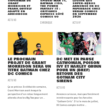
SUPERMAN DE
SPIDER-MAN #1,
LÉGION DES
GRANT
BATMAN #159,
SUPER-HÉROS
MORRISON ET
THE POWER
ANNONCÉ EN DC
FRANK QUITELY
FANTASY #8 :
PAPERBACK CHEZ
ADAPTÉ EN
CRITIQUES
URBAN COMICS
AUDIOBOOK
EXPRESS CÔTÉ
EN SEPTEMBRE
COMICS VO
2025
ACTU VO
CHRONIQUE
ACTU VF
LE PROCHAIN
DC MET EN PAUSE
PROJET DE GRANT
CATWOMAN, POISON
MORRISON SERA UN
IVY ET HARLEY QUINN
TITRE BATMAN CHEZ
POUR UN (BREF)
DC COMICS
RETOUR DES
GOTHAM CITY
ACTU VO
SIRENS
ACTU VO
Ça se précise. En début de semaine,
Grant Morrison avait évoqué la
perspective d'un retour longuement
Annonce curieuse, mais pas forcément
attendu chez les Big Two pour un ...
inintéressante pour les fans des
"Gotham Girls". D'ici le mois de juillet,
DC Comics compte mettre ...