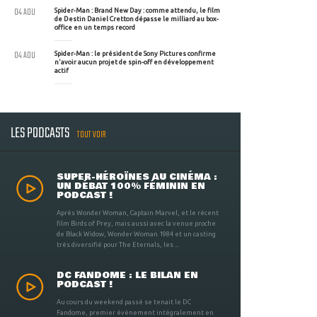
04 AOU
Spider-Man : Brand New Day : comme attendu, le film
de Destin Daniel Cretton dépasse le milliard au box-
office en un temps record
04 AOU
Spider-Man : le président de Sony Pictures confirme
n'avoir aucun projet de spin-off en développement
actif
LES PODCASTS
TOUT VOIR
SUPER-HÉROÏNES AU CINÉMA :
UN DÉBAT 100% FÉMININ EN
PODCAST !
Après Wonder Woman, Captain Marvel, et le récent
film Birds of Prey, mais aussi avec la venue proche
de Black Widow, Wonder Woman 1984 et un casting
très diversifié pour The Eternals, les ...
DC FANDOME : LE BILAN EN
PODCAST !
Au cours du weekend passé se tenait le DC
Fandome, premier évènement intégralement en