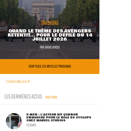
TRASHBAG
QUAND LE THÈME DES AVENGERS
RETENTIT... POUR LE DÉFILÉ DU 14
JUILLET 2026
PAR
ARNO KIKOO
VOIR TOUS LES ARTICLES TRASHBAG
COMICSBLOG.fr
LES DERNIÈRES ACTUS
TOUT VOIR
X-MEN : L'ACTEUR KIT CONNOR
EMBAUCHÉ POUR LE RÔLE DE CYCLOPS
CHEZ MARVEL STUDIOS
ECRANS