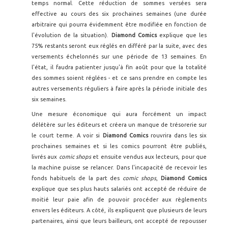
temps normal. Cette réduction de sommes versées sera
effective au cours des six prochaines semaines (une durée
arbitraire qui pourra évidemment être modifiée en fonction de
l'évolution de la situation).
Diamond Comics
explique que les
75% restants seront eux réglés en différé par la suite, avec des
versements échelonnés sur une période de 13 semaines. En
l'état, il faudra patienter jusqu'à fin août pour que la totalité
des sommes soient réglées - et ce sans prendre en compte les
autres versements réguliers à faire après la période initiale des
six semaines.
Une mesure économique qui aura forcément un impact
délétère sur les éditeurs et créera un manque de trésorerie sur
le court terme. A voir si
Diamond Comics
rouvrira dans les six
prochaines semaines et si les comics pourront être publiés,
livrés aux
comic shops
et ensuite vendus aux lecteurs, pour que
la machine puisse se relancer. Dans l'incapacité de recevoir les
fonds habituels de la part des
comic shops
,
Diamond Comics
explique que ses plus hauts salariés ont accepté de réduire de
moitié leur paie afin de pouvoir procéder aux règlements
envers les éditeurs. A côté, ils expliquent que plusieurs de leurs
partenaires, ainsi que leurs bailleurs, ont accepté de repousser