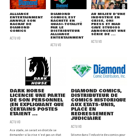
ALLIANCE
DIAMOND
AU MILIEU D'UNE
ENTERTAINMENT
COMICS EST
INDUSTRIE EN
ANNULE SON
RACHETÉ EN
CRISE, ONI
RACHAT DE
QUASI-TOTALITÉ
PRESS ET MAD
DIAMOND
PAR LE
CAVE STUDIOS
COMICS
DISTRIBUTEUR
ANNONCENT UNE
ALLIANCE
SÉRIE DE ...
ACTU VO
ENTERTAINMENT
ACTU VO
ACTU VO
DARK HORSE
DIAMOND COMICS,
LICENCIE UNE PARTIE
DISTRIBUTEUR DE
DE SON PERSONNEL
COMICS HISTORIQUE
(EN EXPLIQUANT QUE
AUX ETATS-UNIS,
CERTAINS POSTES
PLACÉ EN
ÉTAIENT ...
REDRESSEMENT
JUDICIAIRE
ACTU VO
ACTU VO
A ce stade, on serait en droit de se
demander si la crise n'est pas un état
Séisme dans l'industrie des comics pour