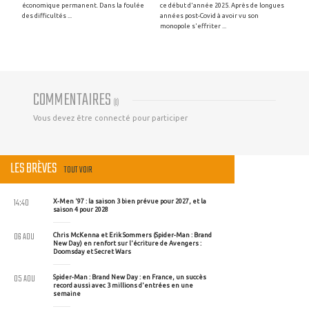
économique permanent. Dans la foulée
ce début d'année 2025. Après de longues
des difficultés ...
années post-Covid à avoir vu son
monopole s'effriter ...
COMMENTAIRES
(
0
)
Vous devez être connecté pour participer
LES BRÈVES
TOUT VOIR
14:40
X-Men '97 : la saison 3 bien prévue pour 2027, et la
saison 4 pour 2028
06 AOU
Chris McKenna et Erik Sommers (Spider-Man : Brand
New Day) en renfort sur l'écriture de Avengers :
Doomsday et Secret Wars
05 AOU
Spider-Man : Brand New Day : en France, un succès
record aussi avec 3 millions d'entrées en une
semaine