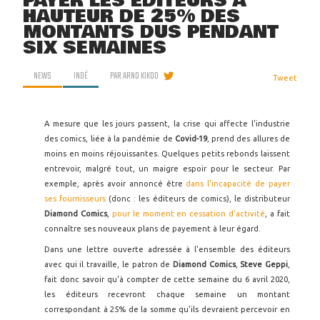
PAYER LES ÉDITEURS À
HAUTEUR DE 25% DES
MONTANTS DUS PENDANT
SIX SEMAINES
NEWS
INDÉ
PAR
ARNO KIKOO
Tweet
A mesure que les jours passent, la crise qui affecte l'industrie
des comics, liée à la pandémie de
Covid-19
, prend des allures de
moins en moins réjouissantes. Quelques petits rebonds laissent
entrevoir, malgré tout, un maigre espoir pour le secteur. Par
exemple, après avoir annoncé être
dans l'incapacité de payer
ses fournisseurs
(donc : les éditeurs de comics), le distributeur
Diamond Comics
,
pour le moment en cessation d'activité
, a fait
connaître ses nouveaux plans de payement à leur égard.
Dans une lettre ouverte adressée à l'ensemble des éditeurs
avec qui il travaille, le patron de
Diamond Comics
,
Steve Geppi
,
fait donc savoir qu'à compter de cette semaine du 6 avril 2020,
les éditeurs recevront chaque semaine un montant
correspondant à 25% de la somme qu'ils devraient percevoir en