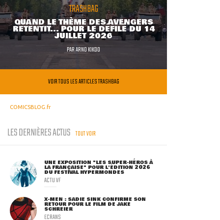
TRASHBAG
QUAND LE THÈME DES AVENGERS
RETENTIT... POUR LE DÉFILÉ DU 14
JUILLET 2026
PAR
ARNO KIKOO
VOIR TOUS LES ARTICLES TRASHBAG
COMICSBLOG.fr
LES DERNIÈRES ACTUS
TOUT VOIR
UNE EXPOSITION "LES SUPER-HÉROS À
LA FRANÇAISE" POUR L'ÉDITION 2026
DU FESTIVAL HYPERMONDES
ACTU VF
X-MEN : SADIE SINK CONFIRME SON
RETOUR POUR LE FILM DE JAKE
SCHREIER
ECRANS