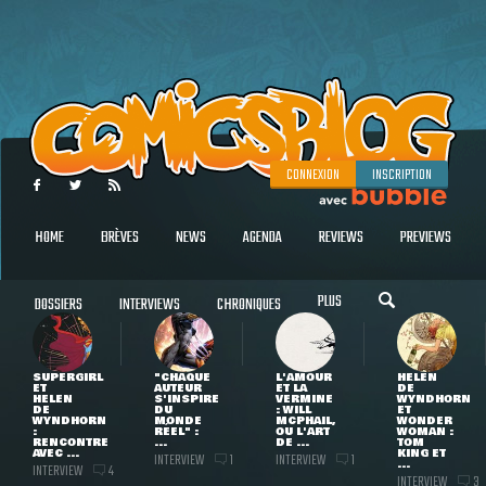
CONNEXION
INSCRIPTION
HOME
BRÈVES
NEWS
AGENDA
REVIEWS
PREVIEWS
PLUS
DOSSIERS
INTERVIEWS
CHRONIQUES
SUPERGIRL
"CHAQUE
L'AMOUR
HELEN
ET
AUTEUR
ET LA
DE
HELEN
S'INSPIRE
VERMINE
WYNDHORN
DE
DU
: WILL
ET
WYNDHORN
MONDE
MCPHAIL,
WONDER
:
RÉEL" :
OU L'ART
WOMAN :
RENCONTRE
...
DE ...
TOM
AVEC ...
KING ET
INTERVIEW
INTERVIEW
1
1
...
INTERVIEW
4
INTERVIEW
3