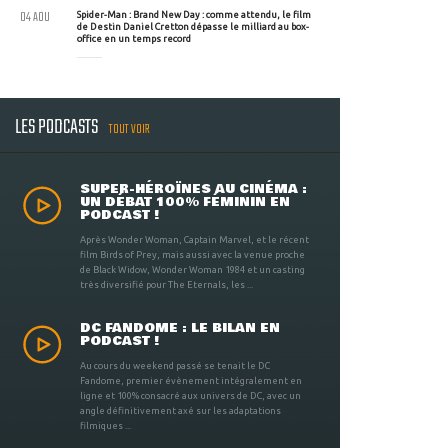
04 AOU
Spider-Man : Brand New Day : comme attendu, le film
de Destin Daniel Cretton dépasse le milliard au box-
office en un temps record
LES PODCASTS
TOUT VOIR
SUPER-HÉROÏNES AU CINÉMA :
UN DÉBAT 100% FÉMININ EN
PODCAST !
Après Wonder Woman, Captain Marvel, et le récent
film Birds of Prey, mais aussi avec la venue proche
de Black Widow, Wonder Woman 1984 et un casting
très diversifié pour The Eternals, les ...
DC FANDOME : LE BILAN EN
PODCAST !
Au cours du weekend passé se tenait le DC
Fandome, premier évènement intégralement en
ligne et 100% consacré aux univers de DC, avec un
angle définitivement axé sur les adaptations
filmiques ...