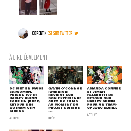
CORENTIN
EST SUR TWITTER
À LIRE ÉGALEMENT
DC MET EN PAUSE
GAVIN O'CONNOR
AMANDA CONNER
CATWOMAN,
(WARRIOR)
ET JIMMY
POISON IVY ET
REVIENT SUR
PALMIOTTI DE
HARLEY QUINN
SON EXPÉRIENCE
RETOUR SUR
POUR UN (BREF)
CHEZ DC FILMS
HARLEY QUINN...
RETOUR DES
AU MOMENT DU
POUR UN TEAM-
GOTHAM CITY
PROJET SUICIDE
UP AVEC ELVIRA
SIRENS
...
ACTU VO
ACTU VO
BRÈVE