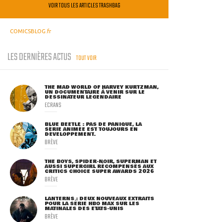
VOIR TOUS LES ARTICLES TRASHBAG
COMICSBLOG.fr
LES DERNIÈRES ACTUS
TOUT VOIR
THE MAD WORLD OF HARVEY KURTZMAN,
UN DOCUMENTAIRE À VENIR SUR LE
DESSINATEUR LÉGENDAIRE
ECRANS
BLUE BEETLE : PAS DE PANIQUE, LA
SÉRIE ANIMÉE EST TOUJOURS EN
DÉVELOPPEMENT.
BRÈVE
THE BOYS, SPIDER-NOIR, SUPERMAN ET
AUSSI SUPERGIRL RÉCOMPENSÉS AUX
CRITICS CHOICE SUPER AWARDS 2026
BRÈVE
LANTERNS : DEUX NOUVEAUX EXTRAITS
POUR LA SÉRIE HBO MAX SUR LES
MATINALES DES ETATS-UNIS
BRÈVE