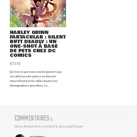
HARLEY QUINN
FARTACULAR : SILENT
BUTT DEADLY : UN
ONE-SHOT À BASE
DE PETS CHEZ DC
COMICS
ACTU VO
Qu'est-ce que vous voulez ajouter à ça.
Les éditeurs de comics se doivent
naturellement de cibler toutes les
démographies possibles, ce ...
COMMENTAIRES
(
1
)
Vous devez être connecté pour participer