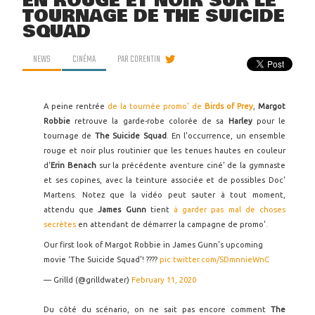
EN ROUGE ET NOIR SUR LE
TOURNAGE DE THE SUICIDE
SQUAD
NEWS
CINÉMA
PAR
CORENTIN
A peine rentrée
de la tournée promo' de
Birds of Prey
,
Margot
Robbie
retrouve la garde-robe colorée de sa
Harley
pour le
tournage de
The Suicide Squad
. En l'occurrence, un ensemble
rouge et noir plus routinier que les tenues hautes en couleur
d'
Erin Benach
sur la précédente aventure ciné' de la gymnaste
et ses copines, avec la teinture associée et de possibles Doc'
Martens. Notez que la vidéo peut sauter à tout moment,
attendu que
James Gunn
tient
à garder pas mal de choses
secrètes
en attendant de démarrer la campagne de promo'.
Our first look of Margot Robbie in James Gunn’s upcoming
movie ‘The Suicide Squad’! ????
pic.twitter.com/SDmnnieWnC
— Grilld (@grilldwater)
February 11, 2020
Du côté du scénario, on ne sait pas encore comment
The