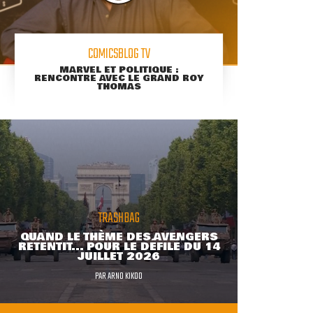
COMICSBLOG TV
MARVEL ET POLITIQUE :
RENCONTRE AVEC LE GRAND ROY
THOMAS
TRASHBAG
QUAND LE THÈME DES AVENGERS
RETENTIT... POUR LE DÉFILÉ DU 14
JUILLET 2026
PAR
ARNO KIKOO