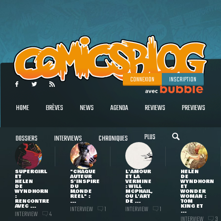
CONNEXION
INSCRIPTION
HOME
BRÈVES
NEWS
AGENDA
REVIEWS
PREVIEWS
PLUS
DOSSIERS
INTERVIEWS
CHRONIQUES
SUPERGIRL
"CHAQUE
L'AMOUR
HELEN
ET
AUTEUR
ET LA
DE
HELEN
S'INSPIRE
VERMINE
WYNDHORN
DE
DU
: WILL
ET
WYNDHORN
MONDE
MCPHAIL,
WONDER
:
RÉEL" :
OU L'ART
WOMAN :
RENCONTRE
...
DE ...
TOM
AVEC ...
KING ET
INTERVIEW
INTERVIEW
1
1
...
INTERVIEW
4
INTERVIEW
3