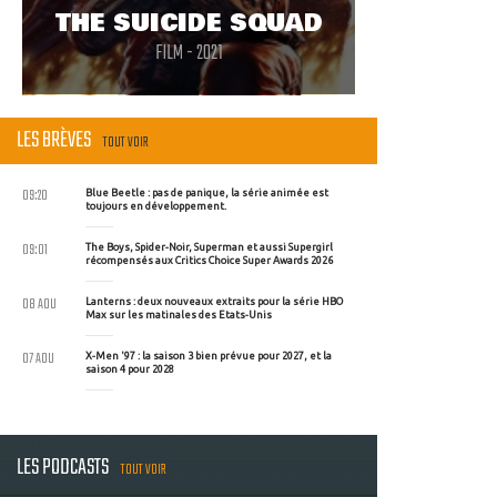
THE SUICIDE SQUAD
FILM - 2021
LES BRÈVES
TOUT VOIR
09:20
Blue Beetle : pas de panique, la série animée est
toujours en développement.
09:01
The Boys, Spider-Noir, Superman et aussi Supergirl
récompensés aux Critics Choice Super Awards 2026
08 AOU
Lanterns : deux nouveaux extraits pour la série HBO
Max sur les matinales des Etats-Unis
07 AOU
X-Men '97 : la saison 3 bien prévue pour 2027, et la
saison 4 pour 2028
LES PODCASTS
TOUT VOIR