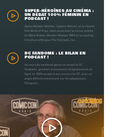
SUPER-HÉROÏNES AU CINÉMA :
UN DÉBAT 100% FÉMININ EN
PODCAST !
Après Wonder Woman, Captain Marvel, et le récent
film Birds of Prey, mais aussi avec la venue proche
de Black Widow, Wonder Woman 1984 et un casting
très diversifié pour The Eternals, les ...
DC FANDOME : LE BILAN EN
PODCAST !
Au cours du weekend passé se tenait le DC
Fandome, premier évènement intégralement en
ligne et 100% consacré aux univers de DC, avec un
angle définitivement axé sur les adaptations
filmiques ...