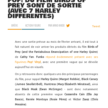
POP! DU FILM BIRDS OF
PREY SONT DE SORTIE
(AVEC 7 HARLEY
DIFFÉRENTES)
BRÈVE
ACTION FIGURE
PAR
ARNO KIKOO
Tweet
Avec une sortie prévue au mois de février arrivant, il est tout à
fait naturel de voir arriver les produits dérivés du film
Birds of
Prey (and the Fantabulous Emancipation of one Harley Quinn
)
de
Cathy Yan
.
Funko
répond évidemment présent avec ses
figurines
Pop! Vinyl
, avec une première vague qui se dévoile
aujourd'hui en visuels.
On y retrouvera donc quelques uns des principaux personnages
du film, pour rappel
Harley Quinn
(
Margot Robbie
),
Black Canary
(
Jurnee Smollet-Bell
),
Huntress
(
Mary Elizabeth Winstead
), ainsi
que
Black Mask
(
Ewan McGregor
) - sont donc notamment
absents de cette première vague
Cassandra Cain
(
Ella Jay
Basco
),
Renée Montoya
(
Rosie Pérez
) et
Victor Zsasz
(
Chris
Messina
).