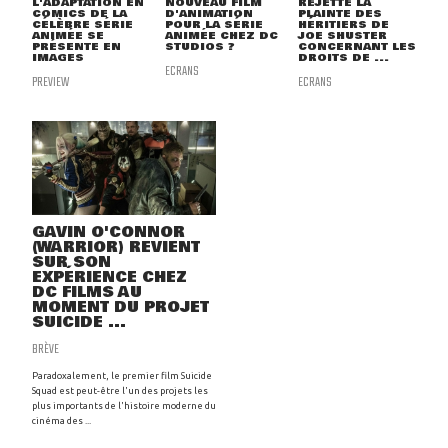
L'ADAPTATION EN
NOUVEAU FILM
REJETTE LA
COMICS DE LA
D'ANIMATION
PLAINTE DES
CÉLÈBRE SÉRIE
POUR LA SÉRIE
HÉRITIERS DE
ANIMÉE SE
ANIMÉE CHEZ DC
JOE SHUSTER
PRÉSENTE EN
STUDIOS ?
CONCERNANT LES
IMAGES
DROITS DE ...
ECRANS
PREVIEW
ECRANS
GAVIN O'CONNOR
(WARRIOR) REVIENT
SUR SON
EXPÉRIENCE CHEZ
DC FILMS AU
MOMENT DU PROJET
SUICIDE ...
BRÈVE
Paradoxalement, le premier film Suicide
Squad est peut-être l'un des projets les
plus importants de l'histoire moderne du
cinéma des ...