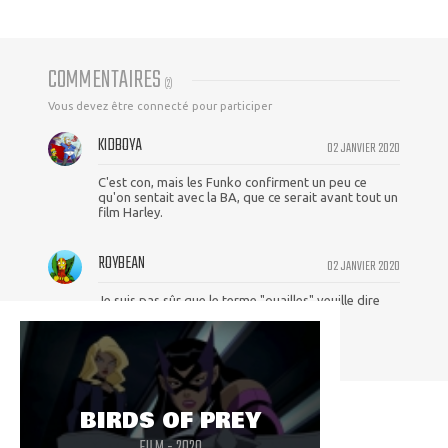
COMMENTAIRES
(
2
)
Vous devez être connecté pour participer
KIDBOYA
02 JANVIER 2020
C'est con, mais les Funko confirment un peu ce
qu'on sentait avec la BA, que ce serait avant tout un
film Harley.
ROYBEAN
02 JANVIER 2020
Je suis pas sûr que le terme "ouailles" veuille dire
quelque chose ici...
BIRDS OF PREY