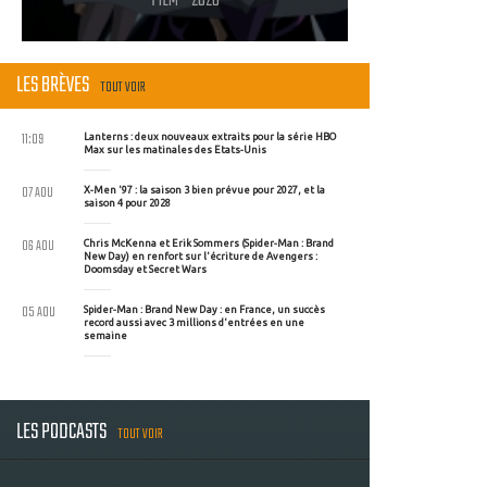
FILM - 2020
LES BRÈVES
TOUT VOIR
11:09
Lanterns : deux nouveaux extraits pour la série HBO
Max sur les matinales des Etats-Unis
07 AOU
X-Men '97 : la saison 3 bien prévue pour 2027, et la
saison 4 pour 2028
06 AOU
Chris McKenna et Erik Sommers (Spider-Man : Brand
New Day) en renfort sur l'écriture de Avengers :
Doomsday et Secret Wars
05 AOU
Spider-Man : Brand New Day : en France, un succès
record aussi avec 3 millions d'entrées en une
semaine
LES PODCASTS
TOUT VOIR