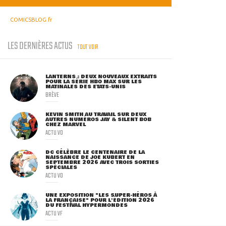
COMICSBLOG.fr
LES DERNIÈRES ACTUS
TOUT VOIR
LANTERNS : DEUX NOUVEAUX EXTRAITS
POUR LA SÉRIE HBO MAX SUR LES
MATINALES DES ETATS-UNIS
BRÈVE
KEVIN SMITH AU TRAVAIL SUR DEUX
AUTRES NUMÉROS JAY & SILENT BOB
CHEZ MARVEL
ACTU VO
DC CÉLÈBRE LE CENTENAIRE DE LA
NAISSANCE DE JOE KUBERT EN
SEPTEMBRE 2026 AVEC TROIS SORTIES
SPÉCIALES
ACTU VO
UNE EXPOSITION "LES SUPER-HÉROS À
LA FRANÇAISE" POUR L'ÉDITION 2026
DU FESTIVAL HYPERMONDES
ACTU VF