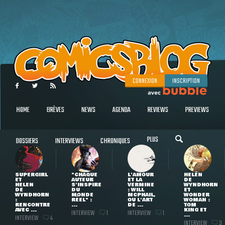
CONNEXION
INSCRIPTION
HOME
BRÈVES
NEWS
AGENDA
REVIEWS
PREVIEWS
PLUS
DOSSIERS
INTERVIEWS
CHRONIQUES
SUPERGIRL
"CHAQUE
L'AMOUR
HELEN
ET
AUTEUR
ET LA
DE
HELEN
S'INSPIRE
VERMINE
WYNDHORN
DE
DU
: WILL
ET
WYNDHORN
MONDE
MCPHAIL,
WONDER
:
RÉEL" :
OU L'ART
WOMAN :
RENCONTRE
...
DE ...
TOM
AVEC ...
KING ET
INTERVIEW
INTERVIEW
1
1
...
INTERVIEW
4
INTERVIEW
3