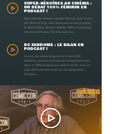
SUPER-HÉROÏNES AU CINÉMA :
UN DÉBAT 100% FÉMININ EN
PODCAST !
Après Wonder Woman, Captain Marvel, et le récent
film Birds of Prey, mais aussi avec la venue proche
de Black Widow, Wonder Woman 1984 et un casting
très diversifié pour The Eternals, les ...
DC FANDOME : LE BILAN EN
PODCAST !
Au cours du weekend passé se tenait le DC
Fandome, premier évènement intégralement en
ligne et 100% consacré aux univers de DC, avec un
angle définitivement axé sur les adaptations
filmiques ...