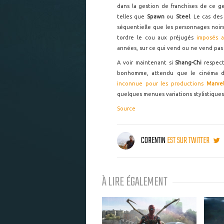
dans la gestion de franchises de ce g
telles que
Spawn
ou
Steel
. Le cas des
séquentielle que les personnages noi
tordre le cou aux préjugés
imposés a
années, sur ce qui vend ou ne vend pas
A voir maintenant si
Shang-Chi
respect
bonhomme, attendu que le cinéma de
inconnue pour les productions
Marvel
quelques menues variations stylistiques
Source
CORENTIN
EST SUR TWITTER
À LIRE ÉGALEMENT