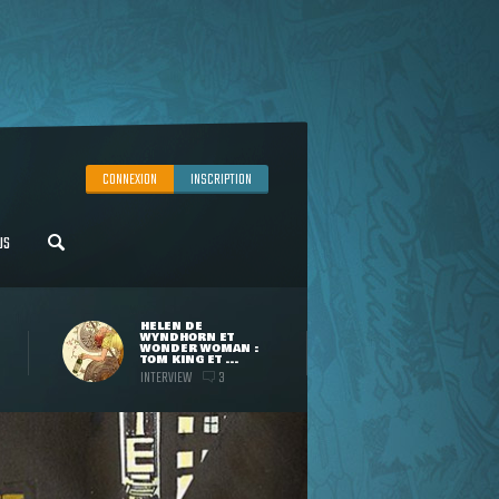
CONNEXION
INSCRIPTION
US
HELEN DE
WYNDHORN ET
WONDER WOMAN :
TOM KING ET ...
INTERVIEW
3