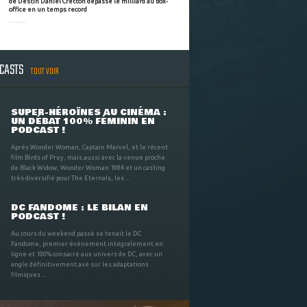
de Destin Daniel Cretton dépasse le milliard au box-
office en un temps record
DCASTS
TOUT VOIR
SUPER-HÉROÏNES AU CINÉMA :
UN DÉBAT 100% FÉMININ EN
PODCAST !
Après Wonder Woman, Captain Marvel, et le récent
film Birds of Prey, mais aussi avec la venue proche
de Black Widow, Wonder Woman 1984 et un casting
très diversifié pour The Eternals, les ...
DC FANDOME : LE BILAN EN
PODCAST !
Au cours du weekend passé se tenait le DC
Fandome, premier évènement intégralement en
ligne et 100% consacré aux univers de DC, avec un
angle définitivement axé sur les adaptations
filmiques ...