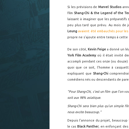
Si les prévisions de
Marvel Studios
ann
film
Shang-Chi & the Legend of the Te
laissant à imaginer que les préparatif
peu plus tard que prévu. Au mois de ju
Leung
avaient été embauchés pour les 
propre ne s'ajoute entre temps à cette
De son côté,
Kevin Feige
a donné un lég
York Film Academy
où il était invité d
accompli pendant ces onze (ou douze)
quoi que ce soit, l'homme à casquett
expliquant que
Shang-Chi
comprendrai
comédiens nés ou descendants de paren
"Pour Shang-Chi, c'est un film que l'on vo
soit aux 98% asiatique.
Shang-Chi sera bien plus qu'un simple fi
nous excite beaucoup."
Depuis l'annonce du projet, beaucoup 
le cas
Black Panther
, en enfonçant des