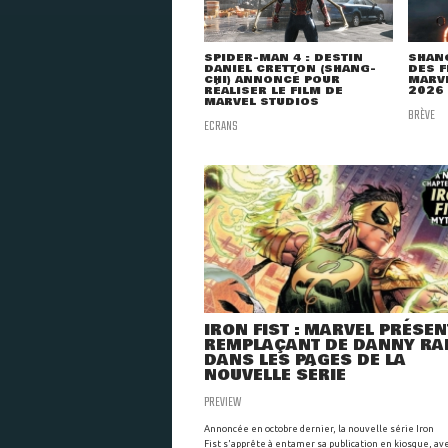
SPIDER-MAN 4 : DESTIN
SHANG
DANIEL CRETTON (SHANG-
DES F
CHI) ANNONCÉ POUR
MARV
RÉALISER LE FILM DE
2026 
MARVEL STUDIOS
BRÈVE
ECRANS
IRON FIST : MARVEL PRÉSEN
REMPLAÇANT DE DANNY RA
DANS LES PAGES DE LA
NOUVELLE SÉRIE
PREVIEW
Annoncée en octobre dernier, la nouvelle série Iron
Fist s'apprête à entamer sa publication en kiosque, av