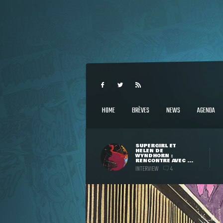
HOME
BRÈVES
NEWS
AGENDA
SUPERGIRL ET
HELEN DE
WYNDHORN :
RENCONTRE AVEC ...
INTERVIEW
4