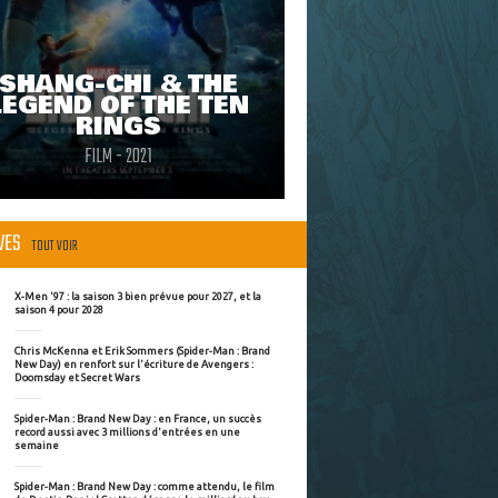
SHANG-CHI & THE
LEGEND OF THE TEN
RINGS
FILM - 2021
ÈVES
TOUT VOIR
X-Men '97 : la saison 3 bien prévue pour 2027, et la
saison 4 pour 2028
Chris McKenna et Erik Sommers (Spider-Man : Brand
New Day) en renfort sur l'écriture de Avengers :
Doomsday et Secret Wars
Spider-Man : Brand New Day : en France, un succès
record aussi avec 3 millions d'entrées en une
semaine
Spider-Man : Brand New Day : comme attendu, le film