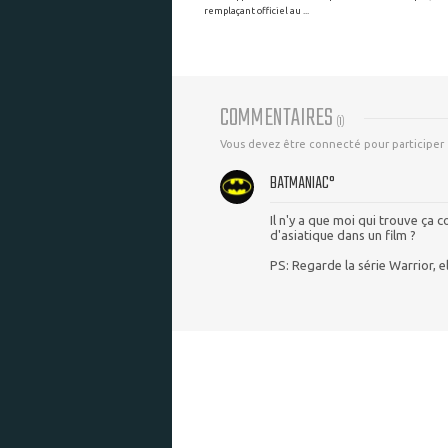
remplaçant officiel au ...
COMMENTAIRES
(
1
)
Vous devez être connecté pour participer
BATMANIAC°
Il n'y a que moi qui trouve ç
d'asiatique dans un film ?
PS: Regarde la série Warrior, el