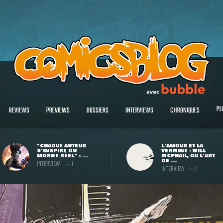
PL
REVIEWS
PREVIEWS
DOSSIERS
INTERVIEWS
CHRONIQUES
"CHAQUE AUTEUR
L'AMOUR ET LA
S'INSPIRE DU
VERMINE : WILL
MONDE RÉEL" : ...
MCPHAIL, OU L'ART
DE ...
INTERVIEW
1
INTERVIEW
1