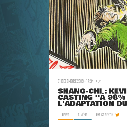
31 DECEMBRE 2019 - 17:34
1
SHANG-CHI : KEV
CASTING ''À 98%
L'ADAPTATION D
NEWS
CINÉMA
PAR
CORENTIN