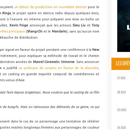
onçaient
un début de production en novembre dernier
pour le
n Rings
, le projet opère en silence radio depuis quelques mois,
s sont à l'oeuvre en interne pour préparer une mise en boîte un
illet,
Kevin Feige
annonçait que les acteurs
Simu Liu
et
Tony
rôles principaux
(
Shang-Chi
et le
Mandarin
), sans qu'aucun nom
 ébauche de distribution.
er signal en faveur du projet pendant une conférence à la
New
ernièrement, pour expliquer sa méthode de travail et le chemin
LES BR
 dernières années de
Marvel Cinematic Universe
. Sans annoncer
e a justifié
sa politique de projets en faveur de la diversité
,
t un casting en grande majorité composé de comédiennes et
07 AOU
ts venus d'Asie.
06 AOU
ulait faire depuis longtemps. Nous voulons que le casting de ce film
lm de kung-fu. Mais on retrouvera des éléments de ce genre, ce qui
05 AOU
voient dans le cas de ce personnage une tentative de réitérer
04 AOU
 portes restées longtemps fermées aux personnages de couleur