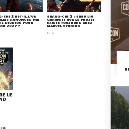
-CHI 2 EST-IL L'UN
SHANG-CHI 2 : SIMU LIU
ILMS ANNONCÉS PAR
GARANTIT QUE LE PROJET
EL STUDIOS POUR
EXISTE TOUJOURS CHEZ
OU 2027 ?
MARVEL STUDIOS
BRÈVE
R
TE LE
ND
ec un