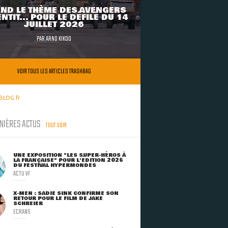
ND LE THÈME DES AVENGERS
NTIT... POUR LE DÉFILÉ DU 14
JUILLET 2026
PAR
ARNO KIKOO
VOIR TOUS LES ARTICLES TRASHBAG
BLOG.fr
NIÈRES ACTUS
TOUT VOIR
UNE EXPOSITION "LES SUPER-HÉROS À
LA FRANÇAISE" POUR L'ÉDITION 2026
DU FESTIVAL HYPERMONDES
ACTU VF
X-MEN : SADIE SINK CONFIRME SON
RETOUR POUR LE FILM DE JAKE
SCHREIER
ECRANS