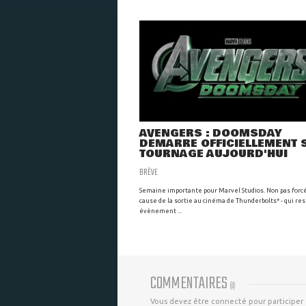
AVENGERS : DOOMSDAY
DÉMARRE OFFICIELLEMENT 
TOURNAGE AUJOURD'HUI
BRÈVE
Semaine importante pour Marvel Studios. Non pas for
cause de la sortie au cinéma de Thunderbolts* - qui re
évènement ...
COMMENTAIRES
(
0
)
Vous devez être connecté pour participer