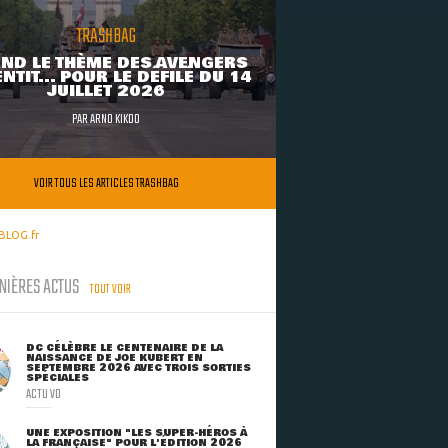
TRASHBAG
ND LE THÈME DES AVENGERS
NTIT... POUR LE DÉFILÉ DU 14
JUILLET 2026
PAR
ARNO KIKOO
VOIR TOUS LES ARTICLES TRASHBAG
BLOG.fr
NIÈRES ACTUS
TOUT VOIR
DC CÉLÈBRE LE CENTENAIRE DE LA
NAISSANCE DE JOE KUBERT EN
SEPTEMBRE 2026 AVEC TROIS SORTIES
SPÉCIALES
ACTU VO
UNE EXPOSITION "LES SUPER-HÉROS À
LA FRANÇAISE" POUR L'ÉDITION 2026