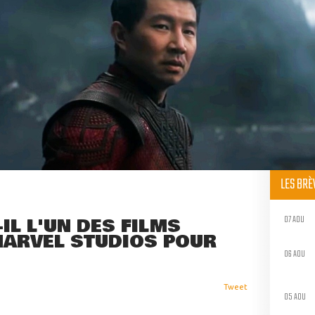
LES BR
07 AOU
IL L'UN DES FILMS
ARVEL STUDIOS POUR
06 AOU
Tweet
05 AOU