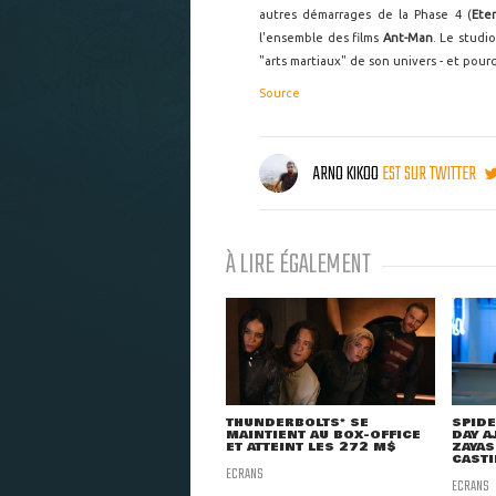
autres démarrages de la Phase 4 (
Eter
l'ensemble des films
Ant-Man
. Le studi
"arts martiaux" de son univers - et pou
Source
ARNO KIKOO
EST SUR TWITTER
À LIRE ÉGALEMENT
THUNDERBOLTS* SE
SPIDE
MAINTIENT AU BOX-OFFICE
DAY A
ET ATTEINT LES 272 M$
ZAYAS
CAST
ECRANS
ECRANS