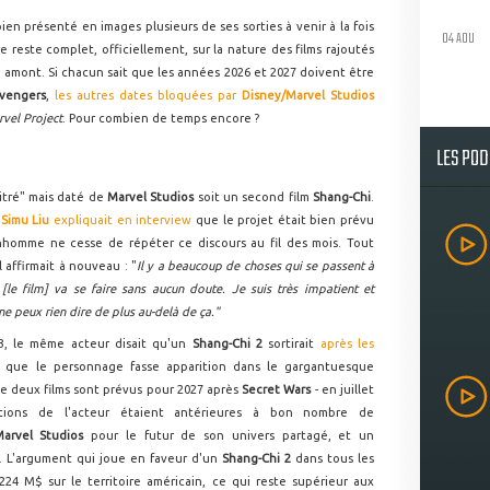
bien présenté en images plusieurs de ses sorties à venir à la fois
04 AOU
re reste complet, officiellement, sur la nature des films rajoutés
amont. Si chacun sait que les années 2026 et 2027 doivent être
vengers
,
les autres dates bloquées par
Disney/Marvel Studios
rvel Project
. Pour combien de temps encore ?
LES PO
titré" mais daté de
Marvel Studios
soit un second film
Shang-Chi
.
r
Simu Liu
expliquait en interview
que le projet était bien prévu
nhomme ne cesse de répéter ce discours au fil des mois. Tout
l affirmait à nouveau : "
Il y a beaucoup de choses qui se passent à
le film] va se faire sans aucun doute. Je suis très impatient et
 ne peux rien dire de plus au-delà de ça."
23, le même acteur disait qu'un
Shang-Chi 2
sortirait
après les
r que le personnage fasse apparition dans le gargantuesque
 que deux films sont prévus pour 2027 après
Secret Wars
- en juillet
ations de l'acteur étaient antérieures à bon nombre de
Marvel Studios
pour le futur de son univers partagé, et un
e. L'argument qui joue en faveur d'un
Shang-Chi 2
dans tous les
 224 M$ sur le territoire américain, ce qui reste supérieur aux