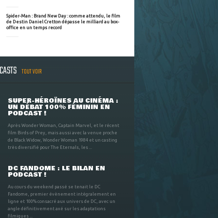
Spider-Man : Brand New Day : comme attendu, le film
de Destin Daniel Cretton dépasse le milliard au box-
office en un temps record
DCASTS
TOUT VOIR
SUPER-HÉROÏNES AU CINÉMA :
UN DÉBAT 100% FÉMININ EN
PODCAST !
Après Wonder Woman, Captain Marvel, et le récent
film Birds of Prey, mais aussi avec la venue proche
de Black Widow, Wonder Woman 1984 et un casting
très diversifié pour The Eternals, les ...
DC FANDOME : LE BILAN EN
PODCAST !
Au cours du weekend passé se tenait le DC
Fandome, premier évènement intégralement en
ligne et 100% consacré aux univers de DC, avec un
angle définitivement axé sur les adaptations
filmiques ...