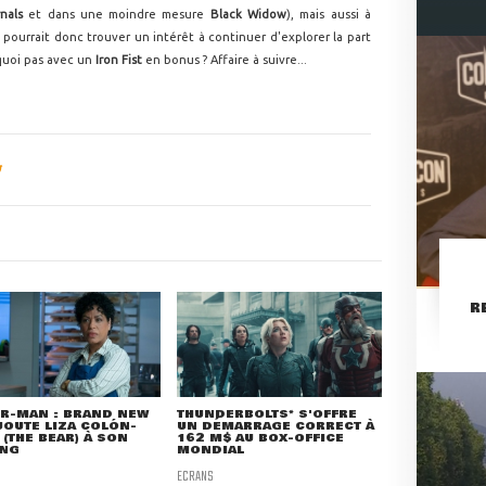
nals
et dans une moindre mesure
Black Widow
), mais aussi à
o pourrait donc trouver un intérêt à continuer d'explorer la part
rquoi pas avec un
Iron Fist
en bonus ? Affaire à suivre...
R
R-MAN : BRAND NEW
THUNDERBOLTS* S'OFFRE
JOUTE LIZA COLÓN-
UN DÉMARRAGE CORRECT À
 (THE BEAR) À SON
162 M$ AU BOX-OFFICE
ING
MONDIAL
ECRANS