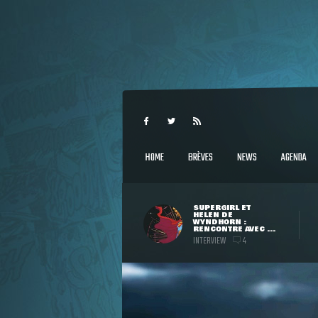
HOME
BRÈVES
NEWS
AGENDA
SUPERGIRL ET
HELEN DE
WYNDHORN :
RENCONTRE AVEC ...
INTERVIEW
4