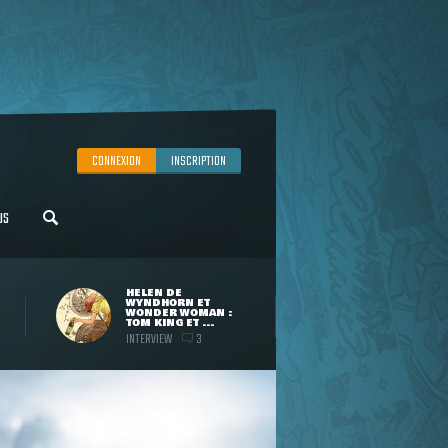
CONNEXION
INSCRIPTION
US
HELEN DE
WYNDHORN ET
WONDER WOMAN :
TOM KING ET ...
INTERVIEW
3