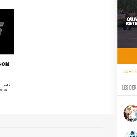
QUA
RETE
SON
COMICS
LES DER
cément à
ste un