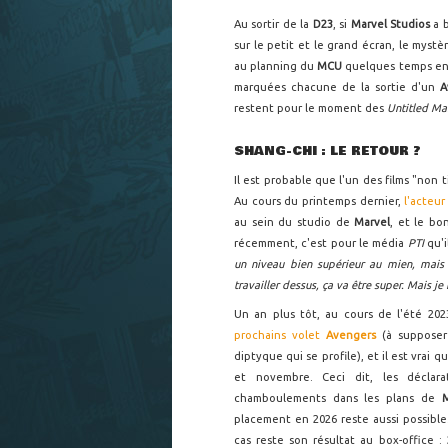
Au sortir de la
D23
, si
Marvel Studios
a 
sur le petit et le grand écran, le mystè
au planning du
MCU
quelques temps en 
marquées chacune de la sortie d'un
A
restent pour le moment des
Untitled Ma
SHANG-CHI : LE RETOUR ?
Il est probable que l'un des films "non 
Au cours du printemps dernier,
l'acteu
au sein du studio de
Marvel
, et le bo
récemment, c'est pour le média
PTI
qu'i
un niveau bien supérieur au mien, mais [
travailler dessus, ça va être super. Mais je
Un an plus tôt, au cours de l'été 20
prochains volet
Avengers
(à suppose
diptyque qui se profile), et il est vrai
et novembre. Ceci dit, les déclar
chamboulements dans les plans de
placement en 2026 reste aussi possibl
cas reste son résultat au box-office :