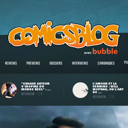
PL
REVIEWS
PREVIEWS
DOSSIERS
INTERVIEWS
CHRONIQUES
"CHAQUE AUTEUR
L'AMOUR ET LA
S'INSPIRE DU
VERMINE : WILL
MONDE RÉEL" : ...
MCPHAIL, OU L'ART
DE ...
INTERVIEW
1
INTERVIEW
1