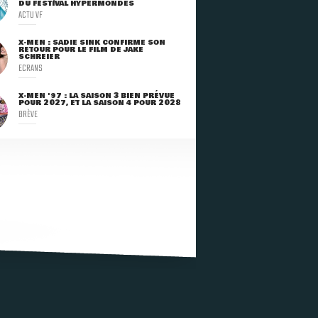
DU FESTIVAL HYPERMONDES
ACTU VF
X-MEN : SADIE SINK CONFIRME SON
RETOUR POUR LE FILM DE JAKE
SCHREIER
ECRANS
X-MEN '97 : LA SAISON 3 BIEN PRÉVUE
POUR 2027, ET LA SAISON 4 POUR 2028
BRÈVE