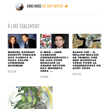
ARNO KIKOO
EST SUR TWITTER
À LIRE ÉGALEMENT
MARVEL DEVRAIT
X-MEN : JAKE
BLACK CAT : G.
BIENTÔT PUBLIER
SCHREIER
WILLOW WILSON
DES COMICS X-
(THUNDERBOLTS*)
AU TRAVAIL SUR
FILES SELON
EN LICE POUR
UNE NOUVELLE
JONATHAN
RÉALISER LE
SÉRIE POUR LA
HICKMAN
GRAND RETOUR
CHAPARDEUSE EN
DES MUTANTS
AOÛT 2025
ACTU VO
CHEZ ...
ACTU VO
ECRANS