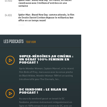
05 AOU
Spider-Man : Brand New Day : en France, un succès
record aussi avec 3 millions d'entrées en une
semaine
04 AOU
Spider-Man : Brand New Day : comme attendu, le film
de Destin Daniel Cretton dépasse le milliard au box-
office en un temps record
LES PODCASTS
TOUT VOIR
SUPER-HÉROÏNES AU CINÉMA :
UN DÉBAT 100% FÉMININ EN
PODCAST !
Après Wonder Woman, Captain Marvel, et le récent
film Birds of Prey, mais aussi avec la venue proche
de Black Widow, Wonder Woman 1984 et un casting
très diversifié pour The Eternals, les ...
DC FANDOME : LE BILAN EN
PODCAST !
Au cours du weekend passé se tenait le DC
Fandome, premier évènement intégralement en
ligne et 100% consacré aux univers de DC, avec un