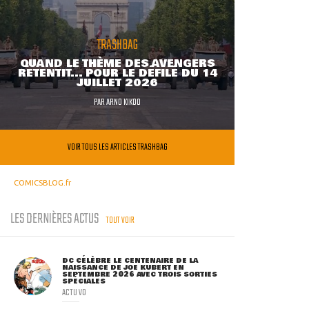
TRASHBAG
QUAND LE THÈME DES AVENGERS
RETENTIT... POUR LE DÉFILÉ DU 14
JUILLET 2026
PAR
ARNO KIKOO
VOIR TOUS LES ARTICLES TRASHBAG
COMICSBLOG.fr
LES DERNIÈRES ACTUS
TOUT VOIR
DC CÉLÈBRE LE CENTENAIRE DE LA
NAISSANCE DE JOE KUBERT EN
SEPTEMBRE 2026 AVEC TROIS SORTIES
SPÉCIALES
ACTU VO