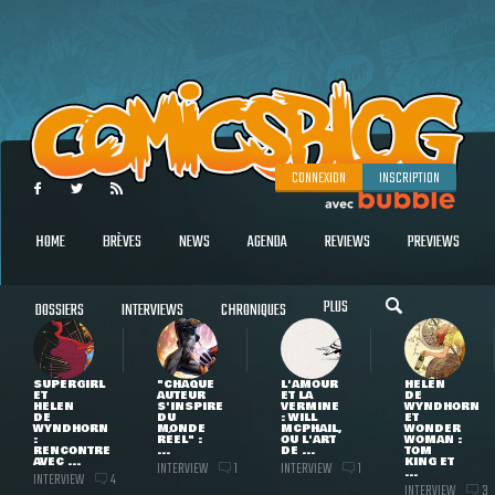
CONNEXION
INSCRIPTION
HOME
BRÈVES
NEWS
AGENDA
REVIEWS
PREVIEWS
PLUS
DOSSIERS
INTERVIEWS
CHRONIQUES
SUPERGIRL
"CHAQUE
L'AMOUR
HELEN
ET
AUTEUR
ET LA
DE
HELEN
S'INSPIRE
VERMINE
WYNDHORN
DE
DU
: WILL
ET
WYNDHORN
MONDE
MCPHAIL,
WONDER
:
RÉEL" :
OU L'ART
WOMAN :
RENCONTRE
...
DE ...
TOM
AVEC ...
KING ET
INTERVIEW
INTERVIEW
1
1
...
INTERVIEW
4
INTERVIEW
3