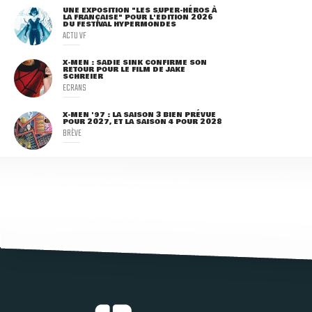
UNE EXPOSITION "LES SUPER-HÉROS À
LA FRANÇAISE" POUR L'ÉDITION 2026
DU FESTIVAL HYPERMONDES
ACTU VF
X-MEN : SADIE SINK CONFIRME SON
RETOUR POUR LE FILM DE JAKE
SCHREIER
ECRANS
X-MEN '97 : LA SAISON 3 BIEN PRÉVUE
POUR 2027, ET LA SAISON 4 POUR 2028
BRÈVE