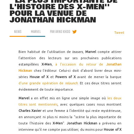
''LA PLUS IMPORTANTE DE
L'HISTOIRE DES X-MEN''
POUR LA VENUE DE
JONATHAN HICKMAN
NEWS
MARVEL
PAR
ARNO KIKOO
Tweet
Bien habitué de l'utilisation de
teasers
,
Marvel
compte attirer
l'attention des lecteurs sur ses prochaines publications
estampillées
X-Men
,
à l'occasion du retour de
Jonathan
Hickman
chez l'éditeur. Celui-ci doit d'abord livrer deux mini-
séries
House of X
et
Powers of X
avant de mener la barque
d'une grande opération de
relaunch
. Et ces deux titres seront
évidemment de toute importance.
Marvel
a en effet mis en ligne une simple image où
les deux
titres sont mentionnés
, avec quelques cases nous montrant
Charles Xavier
et une femme à l'identité qui reste mystérieuse,
en annonçant ni plus ni moins la "scène la plus importante de
toute l'histoire des
X-Men
".
Jonathan Hickman
a prévenu en
interview qu'il ne compte pas utiliser, du moins pour
House of X