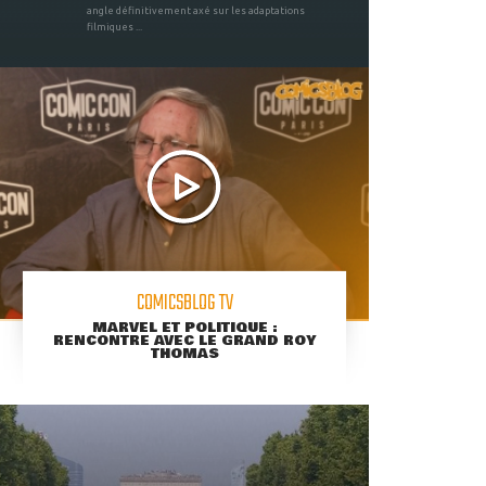
angle définitivement axé sur les adaptations
filmiques ...
COMICSBLOG TV
MARVEL ET POLITIQUE :
RENCONTRE AVEC LE GRAND ROY
THOMAS