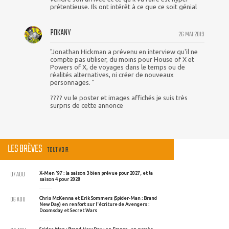
prétentieuse. Ils ont intérêt à ce que ce soit génial
POKANY
26 MAI 2019
"Jonathan Hickman a prévenu en interview qu'il ne
compte pas utiliser, du moins pour House of X et
Powers of X, de voyages dans le temps ou de
réalités alternatives, ni créer de nouveaux
personnages. "
???? vu le poster et images affichés je suis très
surpris de cette annonce
LES BRÈVES
TOUT VOIR
07 AOU
X-Men '97 : la saison 3 bien prévue pour 2027, et la
saison 4 pour 2028
06 AOU
Chris McKenna et Erik Sommers (Spider-Man : Brand
New Day) en renfort sur l'écriture de Avengers :
Doomsday et Secret Wars