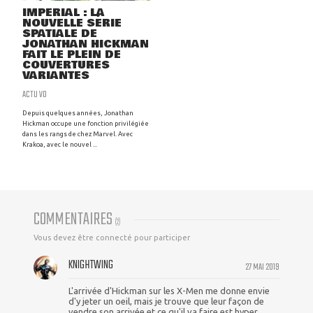
IMPERIAL : LA
NOUVELLE SÉRIE
SPATIALE DE
JONATHAN HICKMAN
FAIT LE PLEIN DE
COUVERTURES
VARIANTES
ACTU VO
Depuis quelques années, Jonathan
Hickman occupe une fonction privilégiée
dans les rangs de chez Marvel. Avec
Krakoa, avec le nouvel ...
COMMENTAIRES
(
2
)
Vous devez être connecté pour participer
KNIGHTWING
27 MAI 2019
L'arrivée d'Hickman sur les X-Men me donne envie
d'y jeter un oeil, mais je trouve que leur façon de
vendre son arrivée et ce qu'il va faire est hyper