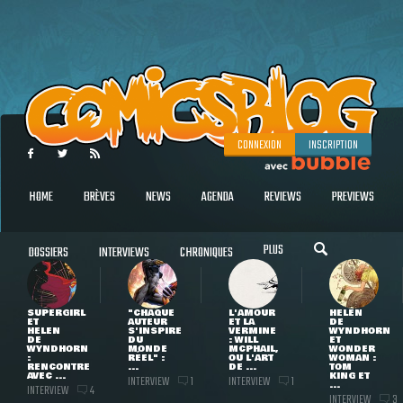
CONNEXION
INSCRIPTION
HOME
BRÈVES
NEWS
AGENDA
REVIEWS
PREVIEWS
PLUS
DOSSIERS
INTERVIEWS
CHRONIQUES
SUPERGIRL
"CHAQUE
L'AMOUR
HELEN
ET
AUTEUR
ET LA
DE
HELEN
S'INSPIRE
VERMINE
WYNDHORN
DE
DU
: WILL
ET
WYNDHORN
MONDE
MCPHAIL,
WONDER
:
RÉEL" :
OU L'ART
WOMAN :
RENCONTRE
...
DE ...
TOM
AVEC ...
KING ET
INTERVIEW
INTERVIEW
1
1
...
INTERVIEW
4
INTERVIEW
3