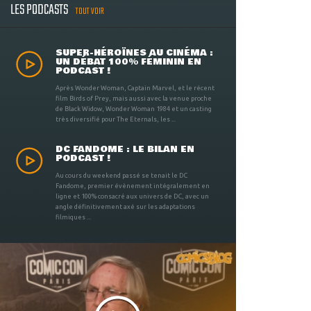
LES PODCASTS
TOUT VOIR
SUPER-HÉROÏNES AU CINÉMA :
UN DÉBAT 100% FÉMININ EN
PODCAST !
Après Wonder Woman, Captain Marvel, et le récent
film Birds of Prey, mais aussi avec la venue proche
de Black Widow, Wonder Woman 1984 et un casting
très diversifié pour The Eternals, les ...
DC FANDOME : LE BILAN EN
PODCAST !
Au cours du weekend passé se tenait le DC
Fandome, premier évènement intégralement en
ligne et 100% consacré aux univers de DC, avec un
angle définitivement axé sur les adaptations
filmiques ...