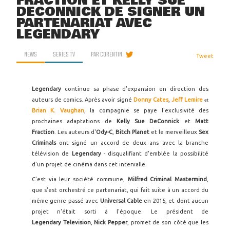
FRACTION ET KELLY SUE
DECONNICK DE SIGNER UN
PARTENARIAT AVEC
LEGENDARY
NEWS
SERIES TV
PAR
CORENTIN
Tweet
Legendary
continue sa phase d'expansion en direction des
auteurs de comics. Après avoir signé
Donny Cates
,
Jeff Lemire
et
Brian K. Vaughan
, la compagnie se paye l'exclusivité des
prochaines adaptations de
Kelly Sue DeConnick
et
Matt
Fraction
. Les auteurs d'
Ody-C
,
Bitch Planet
et le merveilleux
Sex
Criminals
ont signé un accord de deux ans avec la branche
télévision de
Legendary
- disqualifiant d'emblée la possibilité
d'un projet de cinéma dans cet intervalle.
C'est via leur société commune,
Milfred Criminal Mastermind
,
que s'est orchestré ce partenariat, qui fait suite à un accord du
même genre passé avec
Universal Cable
en 2015, et dont aucun
projet n'était sorti à l'époque. Le président de
Legendary
Television
,
Nick Pepper
, promet de son côté que les