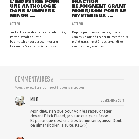
L'INDUSTRIE POUR
FRACTION
UNE ANTHOLOGIE
REJOIGNENT GRANT
DANS L'UNIVERS
MORRISON POUR LE
MINOR ...
MYSTÉRIEUX ...
ACTU VO
ACTU VO
Sur l'autre rive des comics de célébrités,
Depuis quelques semaines, Image
Patton Oswalt et David
Comics s'amuse à teaser un mystérieux
Dastmalchian sont là pour montrer
projet (pas si mystérieux, à vrai dire)
l'exemple. Si certains éditeurs se ...
avec des images où les ...
COMMENTAIRES
(
2
)
Vous devez être connecté pour participer
MILO
15 DECEMBRE 2018
Mon dieu, rien que pour voir les rageux rager
devant Bitch Planet, je veux que ça se fasse.
Et parce que c'est une très bonne série, aussi. Dont
on aimerait bien la suite, Kelly :(