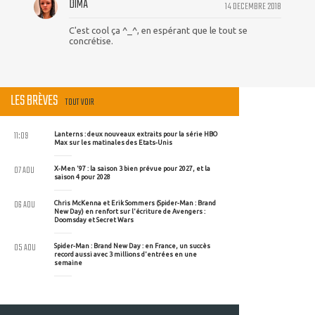
DIMA
14 DECEMBRE 2018
C'est cool ça ^_^, en espérant que le tout se
concrétise.
LES BRÈVES
TOUT VOIR
11:09
Lanterns : deux nouveaux extraits pour la série HBO
Max sur les matinales des Etats-Unis
07 AOU
X-Men '97 : la saison 3 bien prévue pour 2027, et la
saison 4 pour 2028
06 AOU
Chris McKenna et Erik Sommers (Spider-Man : Brand
New Day) en renfort sur l'écriture de Avengers :
Doomsday et Secret Wars
05 AOU
Spider-Man : Brand New Day : en France, un succès
record aussi avec 3 millions d'entrées en une
semaine