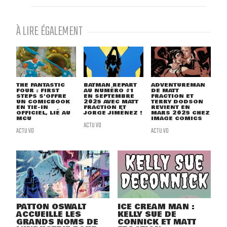
À LIRE ÉGALEMENT
THE FANTASTIC
BATMAN REPART
ADVENTUREMAN
FOUR : FIRST
AU NUMÉRO #1
DE MATT
STEPS S'OFFRE
EN SEPTEMBRE
FRACTION ET
UN COMICBOOK
2025 AVEC MATT
TERRY DODSON
EN TIE-IN
FRACTION ET
REVIENT EN
OFFICIEL, LIÉ AU
JORGE JIMÉNEZ !
MARS 2025 CHEZ
MCU
IMAGE COMICS
ACTU VO
ACTU VO
ACTU VO
PATTON OSWALT
ICE CREAM MAN :
ACCUEILLE LES
KELLY SUE DE
GRANDS NOMS DE
CONNICK ET MATT