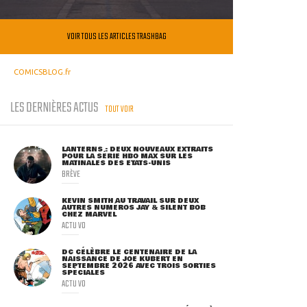
VOIR TOUS LES ARTICLES TRASHBAG
COMICSBLOG.fr
LES DERNIÈRES ACTUS
TOUT VOIR
LANTERNS : DEUX NOUVEAUX EXTRAITS
POUR LA SÉRIE HBO MAX SUR LES
MATINALES DES ETATS-UNIS
BRÈVE
KEVIN SMITH AU TRAVAIL SUR DEUX
AUTRES NUMÉROS JAY & SILENT BOB
CHEZ MARVEL
ACTU VO
DC CÉLÈBRE LE CENTENAIRE DE LA
NAISSANCE DE JOE KUBERT EN
SEPTEMBRE 2026 AVEC TROIS SORTIES
SPÉCIALES
ACTU VO