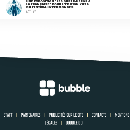
UNE EXPOSITION "LES SUPER-HÉROS À
LA FRANÇAISE" POUR L'ÉDITION 2026
DU FESTIVAL HYPERMONDES
ACTU VF
STAFF
|
PARTENAIRES
|
PUBLICITÉS SUR LE SITE
|
CONTACTS
|
MENTIONS
LÉGALES
|
BUBBLE BD