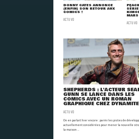
DONNY CATES ANNONCE
PEAC
(ENFIN) SON RETOUR AUX
SÉRIE
COMICS !
KIMON
MARS
ACTU VO
ACTU VO
SHEPHERDS : L'ACTEUR SEA
GUNN SE LANCE DANS LES
COMICS AVEC UN ROMAN
GRAPHIQUE CHEZ DYNAMITE
ACTU VO
On en parlait hier encore : parmi les pistes de dévelo
actuellement considérées pour mener la nouvelle str
la maison ...