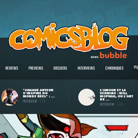
PL
REVIEWS
PREVIEWS
DOSSIERS
INTERVIEWS
CHRONIQUES
"CHAQUE AUTEUR
L'AMOUR ET LA
S'INSPIRE DU
VERMINE : WILL
MONDE RÉEL" : ...
MCPHAIL, OU L'ART
DE ...
INTERVIEW
1
INTERVIEW
1