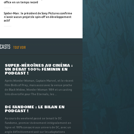
office en un temps record
Spider-Man : le président de Sony Pictures confirme
n'avoir aucun projet de spin-off en développement
actif
DCASTS
TOUT VOIR
SUPER-HÉROÏNES AU CINÉMA :
UN DÉBAT 100% FÉMININ EN
PODCAST !
Après Wonder Woman, Captain Marvel, et le récent
film Birds of Prey, mais aussi avec la venue proche
de Black Widow, Wonder Woman 1984 et un casting
très diversifié pour The Eternals, les ...
DC FANDOME : LE BILAN EN
PODCAST !
Au cours du weekend passé se tenait le DC
Fandome, premier évènement intégralement en
ligne et 100% consacré aux univers de DC, avec un
angle définitivement axé sur les adaptations