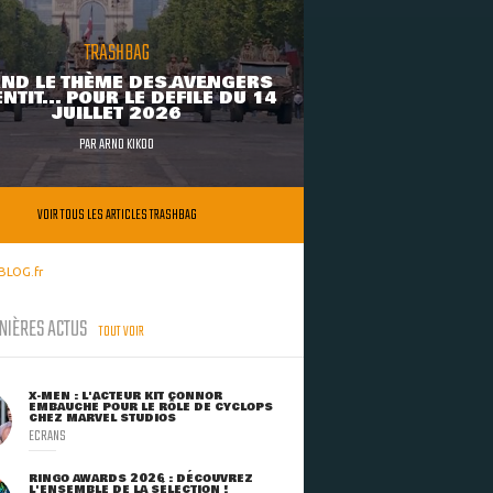
TRASHBAG
ND LE THÈME DES AVENGERS
NTIT... POUR LE DÉFILÉ DU 14
JUILLET 2026
PAR
ARNO KIKOO
VOIR TOUS LES ARTICLES TRASHBAG
BLOG.fr
NIÈRES ACTUS
TOUT VOIR
X-MEN : L'ACTEUR KIT CONNOR
EMBAUCHÉ POUR LE RÔLE DE CYCLOPS
CHEZ MARVEL STUDIOS
ECRANS
RINGO AWARDS 2026 : DÉCOUVREZ
L'ENSEMBLE DE LA SÉLECTION !