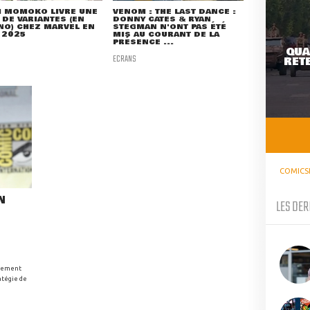
H MOMOKO LIVRE UNE
VENOM : THE LAST DANCE :
 DE VARIANTES (EN
DONNY CATES & RYAN
O) CHEZ MARVEL EN
STEGMAN N'ONT PAS ÉTÉ
 2025
MIS AU COURANT DE LA
PRÉSENCE ...
QUA
ECRANS
RETE
COMICS
N
LES DER
ppement
atégie de