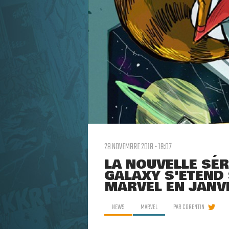
28 NOVEMBRE 2018 - 19:07
LA NOUVELLE SÉR
GALAXY S'ÉTEND 
MARVEL EN JANV
NEWS
MARVEL
PAR
CORENTIN