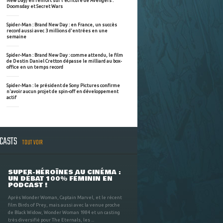
New Day) en renfort sur l'écriture de Avengers :
Doomsday et Secret Wars
Spider-Man : Brand New Day : en France, un succès
record aussi avec 3 millions d'entrées en une
semaine
Spider-Man : Brand New Day : comme attendu, le film
de Destin Daniel Cretton dépasse le milliard au box-
office en un temps record
Spider-Man : le président de Sony Pictures confirme
n'avoir aucun projet de spin-off en développement
actif
DCASTS
TOUT VOIR
SUPER-HÉROÏNES AU CINÉMA :
UN DÉBAT 100% FÉMININ EN
PODCAST !
Après Wonder Woman, Captain Marvel, et le récent
film Birds of Prey, mais aussi avec la venue proche
de Black Widow, Wonder Woman 1984 et un casting
très diversifié pour The Eternals, les ...