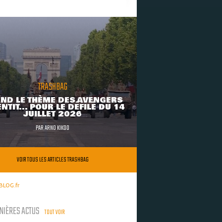
TRASHBAG
ND LE THÈME DES AVENGERS
NTIT... POUR LE DÉFILÉ DU 14
JUILLET 2026
PAR
ARNO KIKOO
VOIR TOUS LES ARTICLES TRASHBAG
BLOG.fr
NIÈRES ACTUS
TOUT VOIR