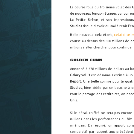
La course folle du troisième volet des
G
de nouveaux longs-métrages concurrents
La Petite Sirène
, et son impressionn
Studios
risque d'avoir du mal à tenir l
Belle nouvelle cela étant,
celui-ci se
course au-dessus des 800 millions de d
millions à aller chercher pour continuer 
GOLDEN GUNN
Annoncé à 678 millions de dollars au 
Galaxy vol. 3
est désormais estimé à un 
Report
. Une belle somme pour le quat
Studios
, bien aidée par un bouche à or
Pour le partage des territoires, on note 
Unis.
Si le détail chiffré ne sera pas encor
millions dans les performances du fil
américain. En résumé, un apport cons
comparatif, par rapport aux précéden