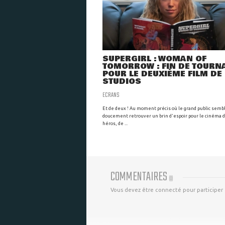
SUPERGIRL : WOMAN OF
TOMORROW : FIN DE TOURN
POUR LE DEUXIÈME FILM DE
STUDIOS
ECRANS
Et de deux ! Au moment précis où le grand public semb
doucement retrouver un brin d'espoir pour le cinéma 
héros, de ...
COMMENTAIRES
(
0
)
Vous devez être connecté pour participer