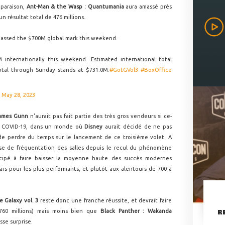
mparaison,
Ant-Man & the Wasp : Quantumania
aura amassé près
un résultat total de 476 millions.
 passed the $700M global mark this weekend.
 internationally this weekend. Estimated international total
otal through Sunday stands at $731.0M.
#GotGVol3
#BoxOffice
)
May 28, 2023
ames Gunn
n'aurait pas fait partie des très gros vendeurs si ce-
 du COVID-19, dans un monde où
Disney
aurait décidé de ne pas
i de perdre du temps sur le lancement de ce troisième volet. A
se de fréquentation des salles depuis le recul du phénomène
cipé à faire baisser la moyenne haute des succès modernes
lars pour les plus performants, et plutôt aux alentours de 700 à
e Galaxy vol. 3
reste donc une franche réussite, et devrait faire
R
60 millions) mais moins bien que
Black Panther : Wakanda
sse surprise.