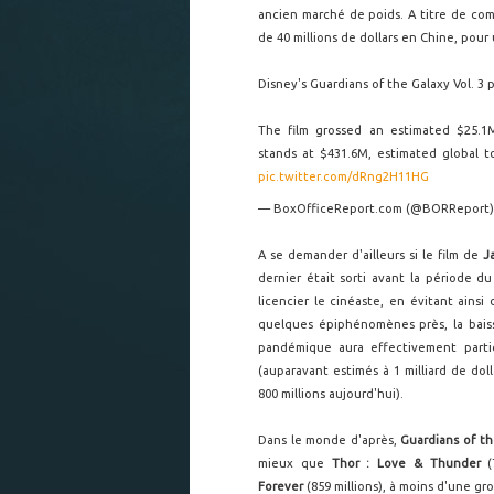
ancien marché de poids. A titre de co
de 40 millions de dollars en Chine, pour 
Disney's Guardians of the Galaxy Vol. 3
The film grossed an estimated $25.1M
stands at $431.6M, estimated global t
pic.twitter.com/dRng2H11HG
— BoxOfficeReport.com (@BORReport
A se demander d'ailleurs si le film de
J
dernier était sorti avant la période
licencier le cinéaste, en évitant ains
quelques épiphénomènes près, la bais
pandémique aura effectivement parti
(auparavant estimés à 1 milliard de dol
800 millions aujourd'hui).
Dans le monde d'après,
Guardians of th
mieux que
Thor : Love & Thunder
(7
Forever
(859 millions), à moins d'une gro