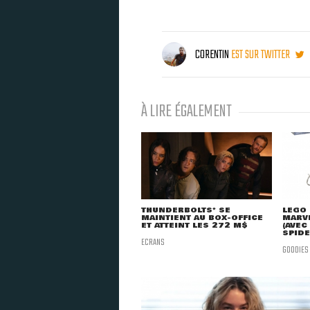
CORENTIN
EST SUR TWITTER
À LIRE ÉGALEMENT
THUNDERBOLTS* SE
LEGO 
MAINTIENT AU BOX-OFFICE
MARVE
ET ATTEINT LES 272 M$
(AVEC
SPID
ECRANS
GOODIES