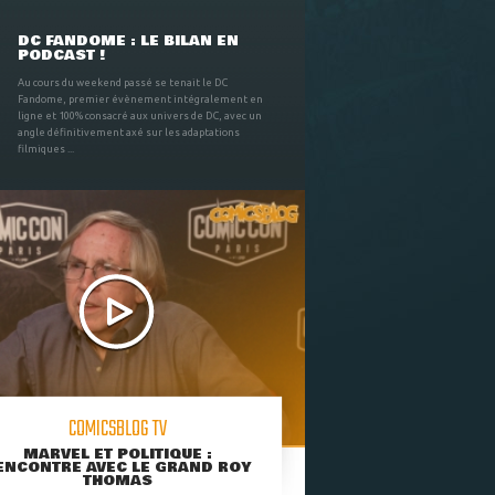
DC FANDOME : LE BILAN EN
PODCAST !
Au cours du weekend passé se tenait le DC
Fandome, premier évènement intégralement en
ligne et 100% consacré aux univers de DC, avec un
angle définitivement axé sur les adaptations
filmiques ...
COMICSBLOG TV
MARVEL ET POLITIQUE :
ENCONTRE AVEC LE GRAND ROY
THOMAS