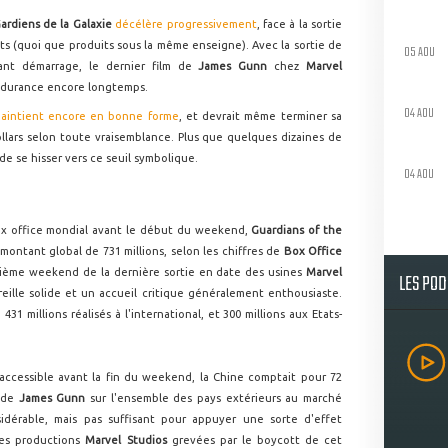
ardiens de la Galaxie
décélère progressivement
, face à la sortie
 (quoi que produits sous la même enseigne). Avec la sortie de
05 AOU
ant démarrage, le dernier film de
James Gunn
chez
Marvel
'endurance encore longtemps.
04 AOU
 maintient encore en bonne forme
, et devrait même terminer sa
ollars selon toute vraisemblance. Plus que quelques dizaines de
de se hisser vers ce seuil symbolique.
04 AOU
box office mondial avant le début du weekend,
Guardians of the
montant global de 731 millions, selon les chiffres de
Box Office
rième weekend de la dernière sortie en date des usines
Marvel
LES PO
eille solide et un accueil critique généralement enthousiaste.
431 millions réalisés à l'international, et 300 millions aux Etats-
e accessible avant la fin du weekend, la Chine comptait pour 72
m de
James Gunn
sur l'ensemble des pays extérieurs au marché
idérable, mais pas suffisant pour appuyer une sorte d'effet
tes productions
Marvel Studios
grevées par le boycott de cet