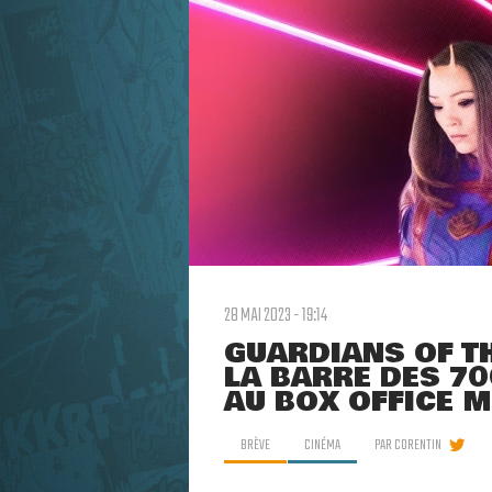
28 MAI 2023 - 19:14
GUARDIANS OF TH
LA BARRE DES 70
AU BOX OFFICE 
BRÈVE
CINÉMA
PAR
CORENTIN