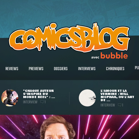
PL
REVIEWS
PREVIEWS
DOSSIERS
INTERVIEWS
CHRONIQUES
"CHAQUE AUTEUR
L'AMOUR ET LA
S'INSPIRE DU
VERMINE : WILL
MONDE RÉEL" : ...
MCPHAIL, OU L'ART
DE ...
INTERVIEW
1
INTERVIEW
1