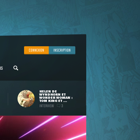
CONNEXION
INSCRIPTION
US
HELEN DE
WYNDHORN ET
WONDER WOMAN :
TOM KING ET ...
INTERVIEW
3