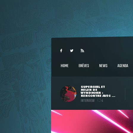
HOME
BRÈVES
NEWS
AGENDA
SUPERGIRL ET
HELEN DE
WYNDHORN :
RENCONTRE AVEC ...
INTERVIEW
4