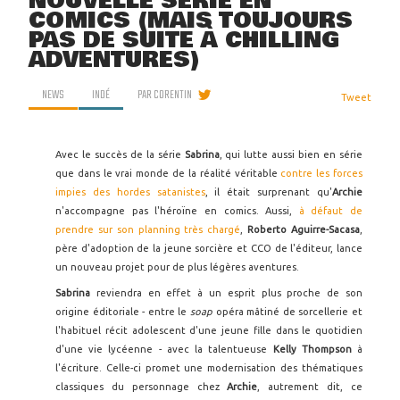
NOUVELLE SÉRIE EN
COMICS (MAIS TOUJOURS
PAS DE SUITE À CHILLING
ADVENTURES)
NEWS
INDÉ
PAR
CORENTIN
Tweet
Avec le succès de la série
Sabrina
, qui lutte aussi bien en série
que dans le vrai monde de la réalité véritable
contre les forces
impies des hordes satanistes
, il était surprenant qu'
Archie
n'accompagne pas l'héroïne en comics. Aussi,
à défaut de
prendre sur son planning très chargé
,
Roberto Aguirre-Sacasa
,
père d'adoption de la jeune sorcière et CCO de l'éditeur, lance
un nouveau projet pour de plus légères aventures.
Sabrina
reviendra en effet à un esprit plus proche de son
origine éditoriale - entre le
soap
opéra mâtiné de sorcellerie et
l'habituel récit adolescent d'une jeune fille dans le quotidien
d'une vie lycéenne - avec la talentueuse
Kelly Thompson
à
l'écriture. Celle-ci promet une modernisation des thématiques
classiques du personnage chez
Archie
, autrement dit, ce