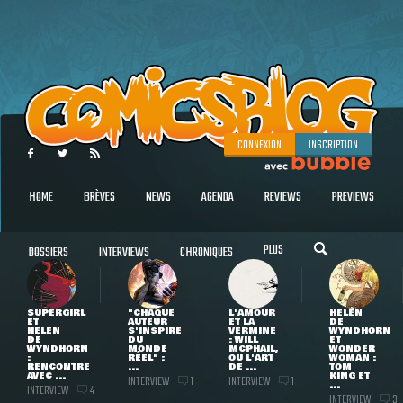
CONNEXION
INSCRIPTION
HOME
BRÈVES
NEWS
AGENDA
REVIEWS
PREVIEWS
PLUS
DOSSIERS
INTERVIEWS
CHRONIQUES
SUPERGIRL
"CHAQUE
L'AMOUR
HELEN
ET
AUTEUR
ET LA
DE
HELEN
S'INSPIRE
VERMINE
WYNDHORN
DE
DU
: WILL
ET
WYNDHORN
MONDE
MCPHAIL,
WONDER
:
RÉEL" :
OU L'ART
WOMAN :
RENCONTRE
...
DE ...
TOM
AVEC ...
KING ET
INTERVIEW
INTERVIEW
1
1
...
INTERVIEW
4
INTERVIEW
3