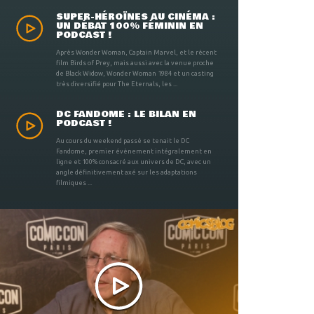
SUPER-HÉROÏNES AU CINÉMA :
UN DÉBAT 100% FÉMININ EN
PODCAST !
Après Wonder Woman, Captain Marvel, et le récent
film Birds of Prey, mais aussi avec la venue proche
de Black Widow, Wonder Woman 1984 et un casting
très diversifié pour The Eternals, les ...
DC FANDOME : LE BILAN EN
PODCAST !
Au cours du weekend passé se tenait le DC
Fandome, premier évènement intégralement en
ligne et 100% consacré aux univers de DC, avec un
angle définitivement axé sur les adaptations
filmiques ...