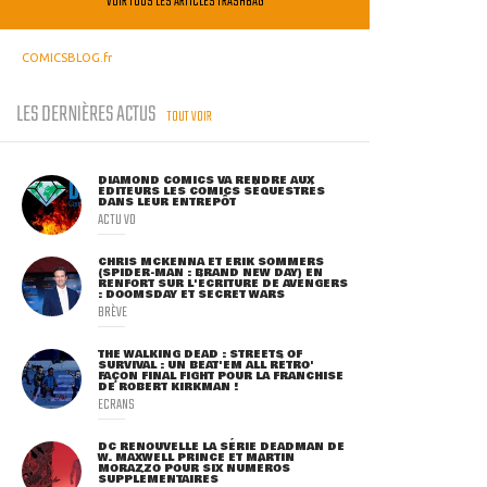
VOIR TOUS LES ARTICLES TRASHBAG
COMICSBLOG.fr
LES DERNIÈRES ACTUS
TOUT VOIR
DIAMOND COMICS VA RENDRE AUX
ÉDITEURS LES COMICS SÉQUESTRÉS
DANS LEUR ENTREPÔT
ACTU VO
CHRIS MCKENNA ET ERIK SOMMERS
(SPIDER-MAN : BRAND NEW DAY) EN
RENFORT SUR L'ÉCRITURE DE AVENGERS
: DOOMSDAY ET SECRET WARS
BRÈVE
THE WALKING DEAD : STREETS OF
SURVIVAL : UN BEAT'EM ALL RÉTRO'
FAÇON FINAL FIGHT POUR LA FRANCHISE
DE ROBERT KIRKMAN !
ECRANS
DC RENOUVELLE LA SÉRIE DEADMAN DE
W. MAXWELL PRINCE ET MARTIN
MORAZZO POUR SIX NUMÉROS
SUPPLÉMENTAIRES