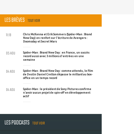
LES BRÈVES
TOUT VOIR
11:19
Chris McKenna et Erik Sommers (Spider-Man : Brand
New Day) en renfort sur l'écriture de Avengers :
Doomsday et Secret Wars
05 AOU
Spider-Man : Brand New Day : en France, un succès
record aussi avec 3 millions d'entrées en une
semaine
04 AOU
Spider-Man : Brand New Day : comme attendu, le film
de Destin Daniel Cretton dépasse le milliard au box-
office en un temps record
04 AOU
Spider-Man : le président de Sony Pictures confirme
n'avoir aucun projet de spin-off en développement
actif
LES PODCASTS
TOUT VOIR