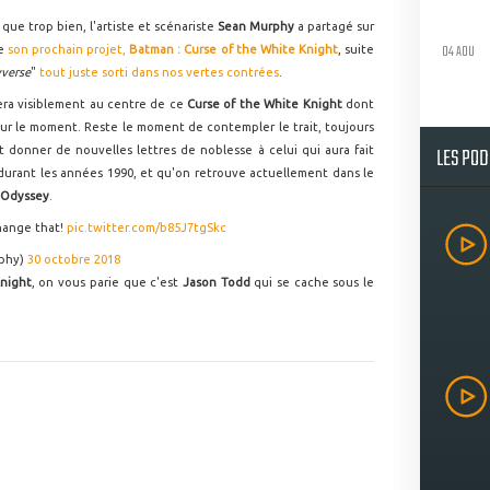
que trop bien, l'artiste et scénariste
Sean Murphy
a partagé sur
04 AOU
de
son prochain projet,
Batman : Curse of the White Knight
, suite
verse
"
tout juste sorti dans nos vertes contrées
.
era visiblement au centre de ce
Curse of the White Knight
dont
our le moment. Reste le moment de contempler le trait, toujours
LES PO
it donner de nouvelles lettres de noblesse à celui qui aura fait
durant les années 1990, et qu'on retrouve actuellement dans le
 Odyssey
.
change that!
pic.twitter.com/b85J7tgSkc
phy)
30 octobre 2018
night
, on vous parie que c'est
Jason Todd
qui se cache sous le