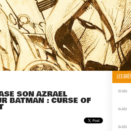
LES BR
05 AOU
ASE SON AZRAEL
R BATMAN : CURSE OF
T
04 AOU
04 AOU