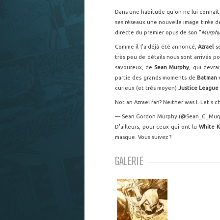
Dans une habitude qu'on ne lui connaît 
ses réseaux une nouvelle image tirée 
directe du premier opus de son "
Murphy
Comme il l'a déjà été annoncé,
Azrael
s
très peu de détails nous sont arrivés p
savoureux, de
Sean Murphy
, qui devra
partie des grands moments de
Batman
curieux (et très moyen)
Justice League
Not an Azrael fan? Neither was I. Let's 
— Sean Gordon Murphy (@Sean_G_Mur
D'ailleurs, pour ceux qui ont lu
White K
masque. Vous suivez ?
GALERIE