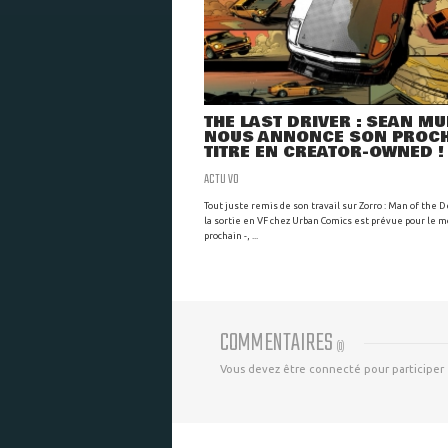
THE LAST DRIVER : SEAN M
NOUS ANNONCE SON PROC
TITRE EN CREATOR-OWNED !
ACTU VO
Tout juste remis de son travail sur Zorro : Man of the D
la sortie en VF chez Urban Comics est prévue pour le m
prochain -, ...
COMMENTAIRES
(
0
)
Vous devez être connecté pour participer