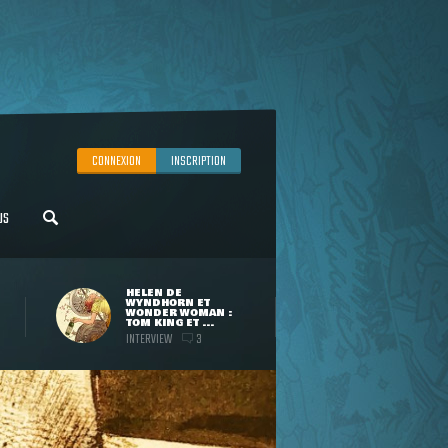
CONNEXION
INSCRIPTION
US
HELEN DE
WYNDHORN ET
WONDER WOMAN :
TOM KING ET ...
INTERVIEW
3