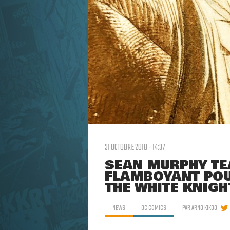
31 OCTOBRE 2018 - 14:37
SEAN MURPHY TE
FLAMBOYANT POU
THE WHITE KNIGH
NEWS
DC COMICS
PAR
ARNO KIKOO