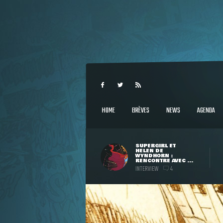
HOME
BRÈVES
NEWS
AGENDA
SUPERGIRL ET
HELEN DE
WYNDHORN :
RENCONTRE AVEC ...
INTERVIEW
4