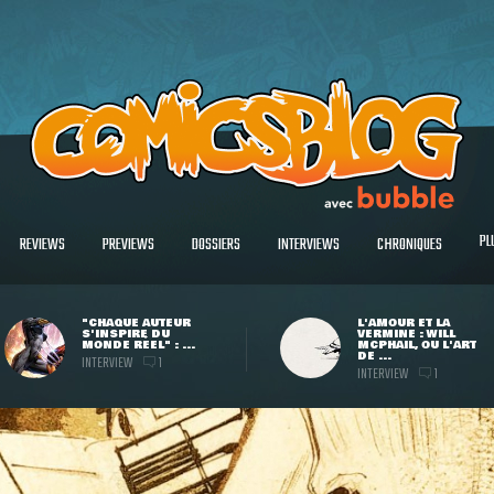
PL
REVIEWS
PREVIEWS
DOSSIERS
INTERVIEWS
CHRONIQUES
"CHAQUE AUTEUR
L'AMOUR ET LA
S'INSPIRE DU
VERMINE : WILL
MONDE RÉEL" : ...
MCPHAIL, OU L'ART
DE ...
INTERVIEW
1
INTERVIEW
1