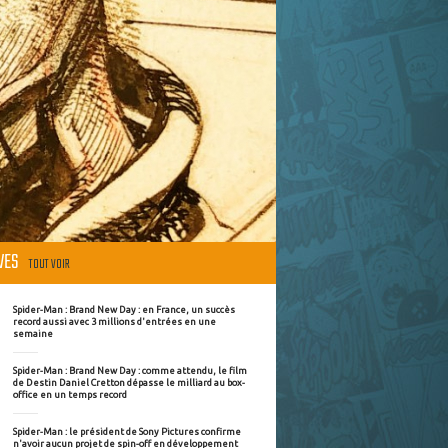
ÈVES
TOUT VOIR
Spider-Man : Brand New Day : en France, un succès
record aussi avec 3 millions d'entrées en une
semaine
Spider-Man : Brand New Day : comme attendu, le film
de Destin Daniel Cretton dépasse le milliard au box-
office en un temps record
Spider-Man : le président de Sony Pictures confirme
n'avoir aucun projet de spin-off en développement