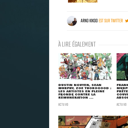
ARNO KIKOO
EST SUR TWITTER
À LIRE ÉGALEMENT
DUSTIN NGUYEN, SEAN
FRANK
MURPHY, ZOE THOROGOOD :
MURPH
LES ARTISTES EN PLEINE
PRÊTE
FRONDE CONTRE LA
COUV
RÉMUNÉRATION ...
ABSO
ACTU VO
ACTU VO