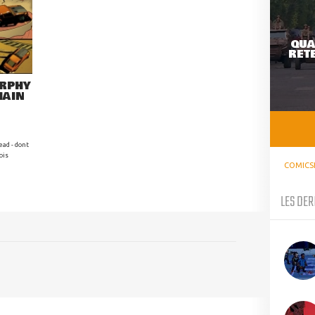
QUA
RETE
URPHY
HAIN
ead - dont
ois
COMICS
LES DER