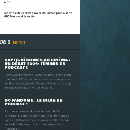
actif
Lanterns : deux extraits avec Hal Jordan pour la série
HBO Max avant la sortie
DCASTS
TOUT VOIR
SUPER-HÉROÏNES AU CINÉMA :
UN DÉBAT 100% FÉMININ EN
PODCAST !
Après Wonder Woman, Captain Marvel, et le récent
film Birds of Prey, mais aussi avec la venue proche
de Black Widow, Wonder Woman 1984 et un casting
très diversifié pour The Eternals, les ...
DC FANDOME : LE BILAN EN
PODCAST !
Au cours du weekend passé se tenait le DC
Fandome, premier évènement intégralement en
ligne et 100% consacré aux univers de DC, avec un
angle définitivement axé sur les adaptations
filmiques ...