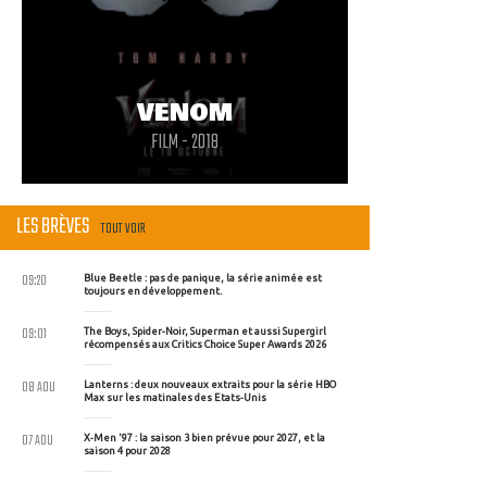
VENOM
FILM - 2018
LES BRÈVES
TOUT VOIR
09:20
Blue Beetle : pas de panique, la série animée est
toujours en développement.
09:01
The Boys, Spider-Noir, Superman et aussi Supergirl
récompensés aux Critics Choice Super Awards 2026
08 AOU
Lanterns : deux nouveaux extraits pour la série HBO
Max sur les matinales des Etats-Unis
07 AOU
X-Men '97 : la saison 3 bien prévue pour 2027, et la
saison 4 pour 2028