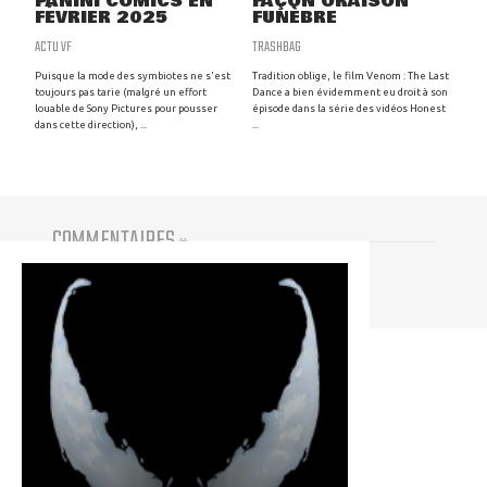
PANINI COMICS EN
FAÇON ORAISON
FÉVRIER 2025
FUNÈBRE
ACTU VF
TRASHBAG
Puisque la mode des symbiotes ne s'est
Tradition oblige, le film Venom : The Last
toujours pas tarie (malgré un effort
Dance a bien évidemment eu droit à son
louable de Sony Pictures pour pousser
épisode dans la série des vidéos Honest
dans cette direction), ...
...
COMMENTAIRES
(
0
)
Vous devez être connecté pour participer