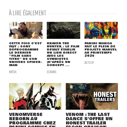
À LIRE ÉGALEMENT
CETTE FOIS C'EST
KRAVEN THE
PANINI MANGA
FAIT : SONY
HUNTER : LE FILM
FAIT LE PLEIN DE
DÉPROGRAMME
DEVAIT ÉTABLIR
PROJETS MARVEL
LE DERNIER
UN LIEN DIRECT
AU PRINTEMPS
''FILM SANS
AVEC LES
2025
TITRE'' DE SON
SYMBIOTES
UNIVERS SPIDER-
(D'APRÈS UN
ACTU VF
MAN
CONCEPT ...
BRÈVE
ECRANS
VENOMVERSE
VENOM : THE LAST
REBORN AU
DANCE S'OFFRE UN
PROGRAMME CHEZ
HONEST TRAILER