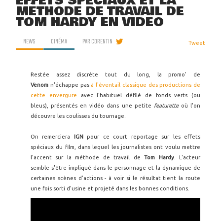
EFFETS SPÉCIAUX ET LA
MÉTHODE DE TRAVAIL DE
TOM HARDY EN VIDÉO
NEWS
CINÉMA
PAR
CORENTIN
Tweet
Restée assez discrète tout du long, la promo' de
Venom
n'échappe pas
à l'éventail classique des productions de
cette envergure
avec l'habituel défilé de fonds verts (ou
bleus), présentés en vidéo dans une petite
featurette
où l'on
découvre les coulisses du tournage.
On remerciera
IGN
pour ce court reportage sur les effets
spéciaux du film, dans lequel les journalistes ont voulu mettre
l'accent sur la méthode de travail de
Tom Hardy
. L'acteur
semble s'être impliqué dans le personnage et la dynamique de
certaines scènes d'actions - à voir si le résultat tient la route
une fois sorti d'usine et projeté dans les bonnes conditions.