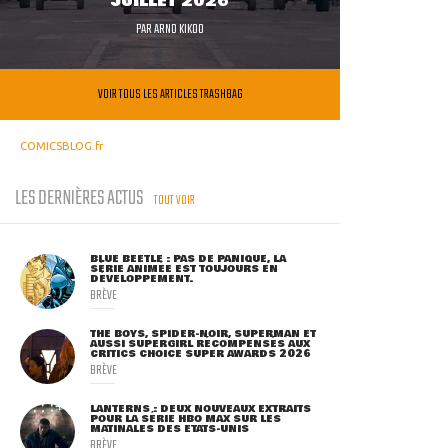
JUILLET 2026
PAR
ARNO KIKOO
VOIR TOUS LES ARTICLES TRASHBAG
COMICSBLOG.fr
LES DERNIÈRES ACTUS
TOUT VOIR
BLUE BEETLE : PAS DE PANIQUE, LA
SÉRIE ANIMÉE EST TOUJOURS EN
DÉVELOPPEMENT.
BRÈVE
THE BOYS, SPIDER-NOIR, SUPERMAN ET
AUSSI SUPERGIRL RÉCOMPENSÉS AUX
CRITICS CHOICE SUPER AWARDS 2026
BRÈVE
LANTERNS : DEUX NOUVEAUX EXTRAITS
POUR LA SÉRIE HBO MAX SUR LES
MATINALES DES ETATS-UNIS
BRÈVE