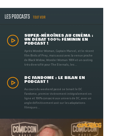
LES PODCASTS
TOUT VOIR
SUPER-HÉROÏNES AU CINÉMA :
UN DÉBAT 100% FÉMININ EN
PODCAST !
Après Wonder Woman, Captain Marvel, et le récent
film Birds of Prey, mais aussi avec la venue proche
de Black Widow, Wonder Woman 1984 et un casting
très diversifié pour The Eternals, les ...
DC FANDOME : LE BILAN EN
PODCAST !
Au cours du weekend passé se tenait le DC
Fandome, premier évènement intégralement en
ligne et 100% consacré aux univers de DC, avec un
angle définitivement axé sur les adaptations
filmiques ...