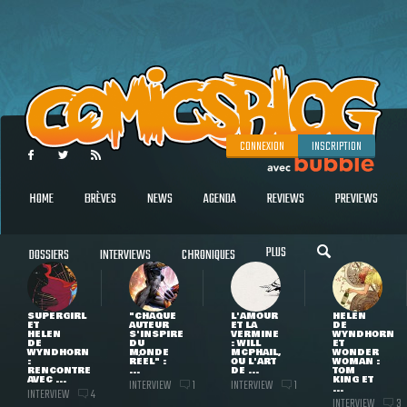
CONNEXION
INSCRIPTION
HOME
BRÈVES
NEWS
AGENDA
REVIEWS
PREVIEWS
PLUS
DOSSIERS
INTERVIEWS
CHRONIQUES
SUPERGIRL
"CHAQUE
L'AMOUR
HELEN
ET
AUTEUR
ET LA
DE
HELEN
S'INSPIRE
VERMINE
WYNDHORN
DE
DU
: WILL
ET
WYNDHORN
MONDE
MCPHAIL,
WONDER
:
RÉEL" :
OU L'ART
WOMAN :
RENCONTRE
...
DE ...
TOM
AVEC ...
KING ET
INTERVIEW
INTERVIEW
1
1
...
INTERVIEW
4
INTERVIEW
3