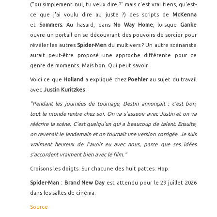
("ou simplement nul, tu veux dire ?" mais c'est vrai tiens, qu'est-
ce que j'ai voulu dire au juste ?) des scripts de
McKenna
et
Sommers
. Au hasard, dans
No Way Home
, lorsque
Ganke
ouvre un portail en se découvrant des pouvoirs de sorcier pour
révéler les autres
Spider-Men
du multivers ? Un autre scénariste
aurait peut-être proposé une approche différente pour ce
genre de moments. Mais bon. Qui peut savoir.
Voici ce que
Holland
a expliqué chez
Poehler
au sujet du travail
avec
Justin Kuritzkes
:
"Pendant les journées de tournage, Destin annonçait : c'est bon,
tout le monde rentre chez soi. On va s'asseoir avec Justin et on va
réécrire la scène. C'est quelqu'un qui a beaucoup de talent. Ensuite,
on revenait le lendemain et on tournait une version corrigée. Je suis
vraiment heureux de l'avoir eu avec nous, parce que ses idées
s'accordent vraiment bien avec le film."
Croisons les doigts. Sur chacune des huit pattes. Hop.
Spider-Man : Brand New Day
est attendu pour le 29 juillet 2026
dans les salles de cinéma.
Source