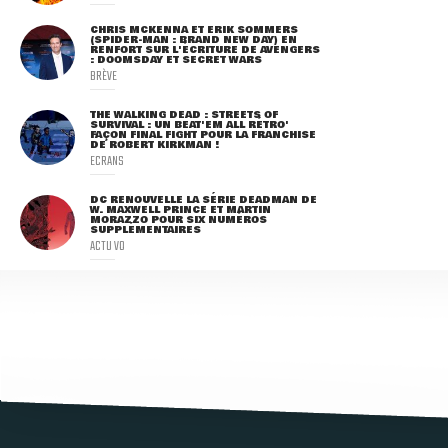
CHRIS MCKENNA ET ERIK SOMMERS
(SPIDER-MAN : BRAND NEW DAY) EN
RENFORT SUR L'ÉCRITURE DE AVENGERS
: DOOMSDAY ET SECRET WARS
BRÈVE
THE WALKING DEAD : STREETS OF
SURVIVAL : UN BEAT'EM ALL RÉTRO'
FAÇON FINAL FIGHT POUR LA FRANCHISE
DE ROBERT KIRKMAN !
ECRANS
DC RENOUVELLE LA SÉRIE DEADMAN DE
W. MAXWELL PRINCE ET MARTIN
MORAZZO POUR SIX NUMÉROS
SUPPLÉMENTAIRES
ACTU VO