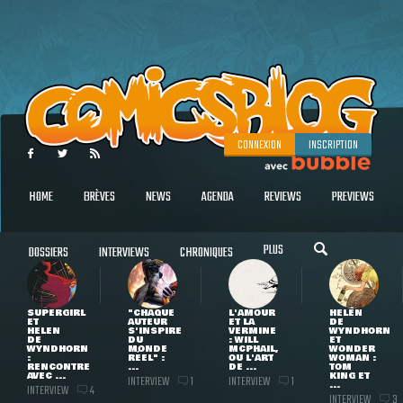
CONNEXION
INSCRIPTION
HOME
BRÈVES
NEWS
AGENDA
REVIEWS
PREVIEWS
PLUS
DOSSIERS
INTERVIEWS
CHRONIQUES
SUPERGIRL
"CHAQUE
L'AMOUR
HELEN
ET
AUTEUR
ET LA
DE
HELEN
S'INSPIRE
VERMINE
WYNDHORN
DE
DU
: WILL
ET
WYNDHORN
MONDE
MCPHAIL,
WONDER
:
RÉEL" :
OU L'ART
WOMAN :
RENCONTRE
...
DE ...
TOM
AVEC ...
KING ET
INTERVIEW
INTERVIEW
1
1
...
INTERVIEW
4
INTERVIEW
3