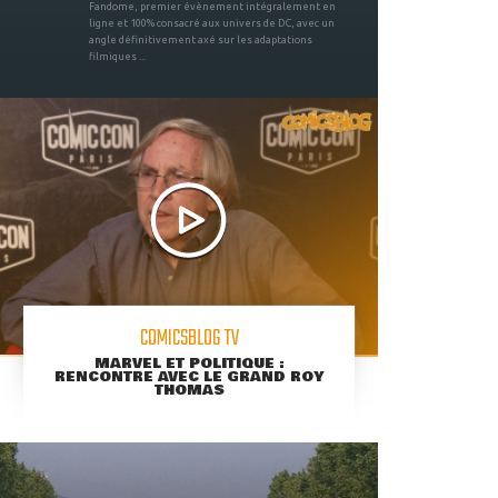
Fandome, premier évènement intégralement en
ligne et 100% consacré aux univers de DC, avec un
angle définitivement axé sur les adaptations
filmiques ...
COMICSBLOG TV
MARVEL ET POLITIQUE :
RENCONTRE AVEC LE GRAND ROY
THOMAS