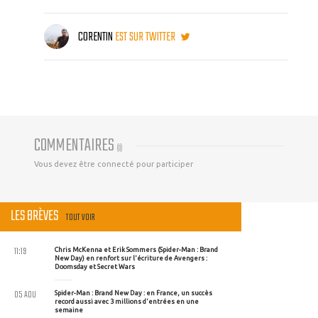
CORENTIN
EST SUR TWITTER
COMMENTAIRES
(
0
)
Vous devez être connecté pour participer
LES BRÈVES
TOUT VOIR
11:19
Chris McKenna et Erik Sommers (Spider-Man : Brand
New Day) en renfort sur l'écriture de Avengers :
Doomsday et Secret Wars
05 AOU
Spider-Man : Brand New Day : en France, un succès
record aussi avec 3 millions d'entrées en une
semaine