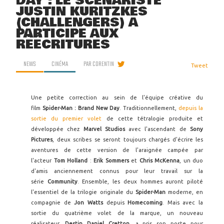
DAY : LE SCÉNARISTE
JUSTIN KURITZKES
(CHALLENGERS) A
PARTICIPÉ AUX
RÉÉCRITURES
NEWS
CINÉMA
PAR
CORENTIN
Tweet
Une petite correction au sein de l'équipe créative du
film
Spider-Man : Brand New Day
. Traditionnellement,
depuis la
sortie du premier volet
de cette tétralogie produite et
développée chez
Marvel Studios
avec l'ascendant de
Sony
Pictures
, deux scribes se seront toujours chargés d'écrire les
aventures de cette version de l'araignée campée par
l'acteur
Tom Holland
:
Erik Sommers
et
Chris McKenna
, un duo
d'amis anciennement connus pour leur travail sur la
série
Community
. Ensemble, les deux hommes auront piloté
l'essentiel de la trilogie originale du
Spider-Man
moderne, en
compagnie de
Jon Watts
depuis
Homecoming
. Mais avec la
sortie du quatrième volet de la marque, un nouveau
réalisateur,
Destin Daniel Cretton
, a pris son poste pour