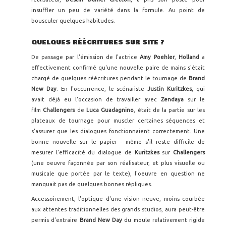
insuffler un peu de variété dans la formule. Au point de
bousculer quelques habitudes.
QUELQUES RÉÉCRITURES SUR SITE ?
De passage par l'émission de l'actrice
Amy Poehler
,
Holland
a
effectivement confirmé qu'une nouvelle paire de mains s'était
chargé de quelques réécritures pendant le tournage de
Brand
New Day
. En l'occurrence, le scénariste
Justin Kuritzkes
, qui
avait déjà eu l'occasion de travailler avec
Zendaya
sur le
film
Challengers
de
Luca Guadagnino
, était de la partie sur les
plateaux de tournage pour muscler certaines séquences et
s'assurer que les dialogues fonctionnaient correctement. Une
bonne nouvelle sur le papier - même s'il reste difficile de
mesurer l'efficacité du dialogue de
Kuritzkes
sur
Challengers
(une oeuvre façonnée par son réalisateur, et plus visuelle ou
musicale que portée par le texte), l'oeuvre en question ne
manquait pas de quelques bonnes répliques.
Accessoirement, l'optique d'une vision neuve, moins courbée
aux attentes traditionnelles des grands studios, aura peut-être
permis d'extraire
Brand New Day
du moule relativement rigide