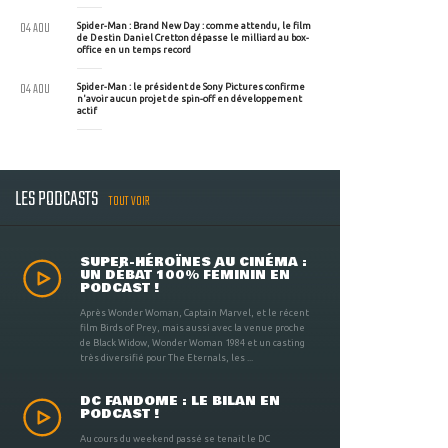
04 AOU
Spider-Man : Brand New Day : comme attendu, le film
de Destin Daniel Cretton dépasse le milliard au box-
office en un temps record
04 AOU
Spider-Man : le président de Sony Pictures confirme
n'avoir aucun projet de spin-off en développement
actif
LES PODCASTS
TOUT VOIR
SUPER-HÉROÏNES AU CINÉMA :
UN DÉBAT 100% FÉMININ EN
PODCAST !
Après Wonder Woman, Captain Marvel, et le récent
film Birds of Prey, mais aussi avec la venue proche
de Black Widow, Wonder Woman 1984 et un casting
très diversifié pour The Eternals, les ...
DC FANDOME : LE BILAN EN
PODCAST !
Au cours du weekend passé se tenait le DC