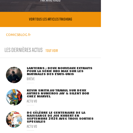
PAR
ARNO KIKOO
VOIR TOUS LES ARTICLES TRASHBAG
COMICSBLOG.fr
LES DERNIÈRES ACTUS
TOUT VOIR
LANTERNS : DEUX NOUVEAUX EXTRAITS
POUR LA SÉRIE HBO MAX SUR LES
MATINALES DES ETATS-UNIS
BRÈVE
KEVIN SMITH AU TRAVAIL SUR DEUX
AUTRES NUMÉROS JAY & SILENT BOB
CHEZ MARVEL
ACTU VO
DC CÉLÈBRE LE CENTENAIRE DE LA
NAISSANCE DE JOE KUBERT EN
SEPTEMBRE 2026 AVEC TROIS SORTIES
SPÉCIALES
ACTU VO