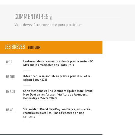
COMMENTAIRES
(
0
)
Vous devez être connecté pour participer
LES BRÈVES
TOUT VOIR
11:09
Lanterns : deux nouveaux extraits pour la série HBO
Max sur les matinales des Etats-Unis
07 AOU
X-Men '97 : la saison 3 bien prévue pour 2027, et la
saison 4 pour 2028
06 AOU
Chris McKenna et Erik Sommers (Spider-Man : Brand
New Day) en renfort sur l'écriture de Avengers :
Doomsday et Secret Wars
05 AOU
Spider-Man : Brand New Day : en France, un succès
record aussi avec 3 millions d'entrées en une
semaine