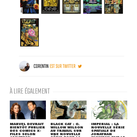
CORENTIN
EST SUR TWITTER
À LIRE ÉGALEMENT
MARVEL DEVRAIT
BLACK CAT : G.
IMPERIAL : LA
BIENTÔT PUBLIER
WILLOW WILSON
NOUVELLE SÉRIE
DES COMICS X-
AU TRAVAIL SUR
SPATIALE DE
FILES SELON
UNE NOUVELLE
JONATHAN