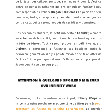
de lui jeter des cailloux, puisque, à un moment donné, c'est ce
genre de pensées malsaines qui ont conduit un
fandom
à peu
près responsable à valider
Dragon Ball Heroes
. Le petit s'en sera
donc allé, triste, incompris et jurant de prendre sa vengeance
contre ceux qui se seront moqués de ses idées visionnaires.
Des décennies plus tard, le petit (un certain
Cebulski
) a monté
les échelons de la société, montré un plan machiavélique et pris
la tête de
Marvel
. Tout ça pour prouver en définitive que si
Digimon
a commencé à fusionner ses bestioles après la
deuxième génération, il n'y a pas de raison de se faire kiffer de
l'autre côté du pacifique - il aura d'ailleurs beaucoup appris du
Japon durant son parcours pro'.
ATTENTION À QUELQUES SPOILERS MINEURS
SUR INFINITY WARS
En résumé, toute plaisanterie mise à part,
Infinity Warps
se
lance la semaine prochaine avec une série de titres pensés
pour
présenter les fusions de certains personnages
. Le premier