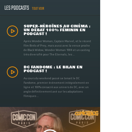
LES PODCASTS
TOUT VOIR
SUPER-HÉROÏNES AU CINÉMA :
UN DÉBAT 100% FÉMININ EN
PODCAST !
Après Wonder Woman, Captain Marvel, et le récent
film Birds of Prey, mais aussi avec la venue proche
de Black Widow, Wonder Woman 1984 et un casting
très diversifié pour The Eternals, les ...
DC FANDOME : LE BILAN EN
PODCAST !
Au cours du weekend passé se tenait le DC
Fandome, premier évènement intégralement en
ligne et 100% consacré aux univers de DC, avec un
angle définitivement axé sur les adaptations
filmiques ...