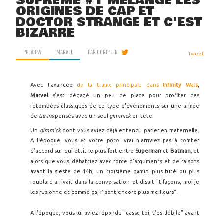
SUPREME #1 MÉLANGE LES
ORIGINES DE CAP ET
DOCTOR STRANGE ET C'EST
BIZARRE
PREVIEW
MARVEL
PAR
CORENTIN
Tweet
Avec l'avancée
de la trame principale dans
Infinity Wars
,
Marvel
s'est dégagé un peu de place pour profiter des
retombées classiques de ce type d'événements sur une armée
de
tie-ins
pensés avec un seul
gimmick
en tête.
Un
gimmick
dont vous aviez déjà entendu parler en maternelle.
A l'époque, vous et votre poto' vrai n'arriviez pas à tomber
d'accord sur qui était le plus fort entre
Superman
et
Batman
, et
alors que vous débattiez avec force d'arguments et de raisons
avant la sieste de 14h, un troisième gamin plus futé ou plus
roublard arrivait dans la conversation et disait "t'façons, moi je
les fusionne et comme ça, i' sont encore plus meilleurs".
A l'époque, vous lui aviez répondu "casse toi, t'es débile" avant