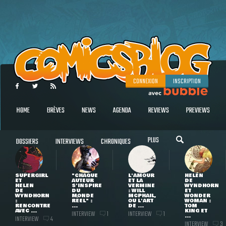
CONNEXION
INSCRIPTION
HOME
BRÈVES
NEWS
AGENDA
REVIEWS
PREVIEWS
PLUS
DOSSIERS
INTERVIEWS
CHRONIQUES
SUPERGIRL
"CHAQUE
L'AMOUR
HELEN
ET
AUTEUR
ET LA
DE
HELEN
S'INSPIRE
VERMINE
WYNDHORN
DE
DU
: WILL
ET
WYNDHORN
MONDE
MCPHAIL,
WONDER
:
RÉEL" :
OU L'ART
WOMAN :
RENCONTRE
...
DE ...
TOM
AVEC ...
KING ET
INTERVIEW
INTERVIEW
1
1
...
INTERVIEW
4
INTERVIEW
3