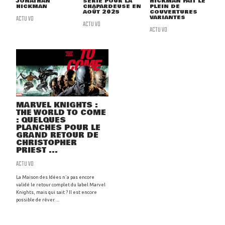
JONATHAN
SÉRIE POUR LA
HICKMAN FAIT LE
HICKMAN
CHAPARDEUSE EN
PLEIN DE
AOÛT 2025
COUVERTURES
ACTU VO
VARIANTES
ACTU VO
ACTU VO
MARVEL KNIGHTS :
THE WORLD TO COME
: QUELQUES
PLANCHES POUR LE
GRAND RETOUR DE
CHRISTOPHER
PRIEST ...
ACTU VO
La Maison des Idées n'a pas encore
validé le retour complet du label Marvel
Knights, mais qui sait ? Il est encore
possible de rêver. ...