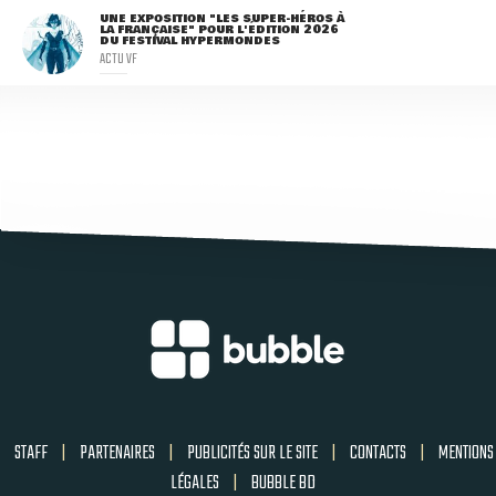
UNE EXPOSITION "LES SUPER-HÉROS À
LA FRANÇAISE" POUR L'ÉDITION 2026
DU FESTIVAL HYPERMONDES
ACTU VF
STAFF
|
PARTENAIRES
|
PUBLICITÉS SUR LE SITE
|
CONTACTS
|
MENTIONS
LÉGALES
|
BUBBLE BD